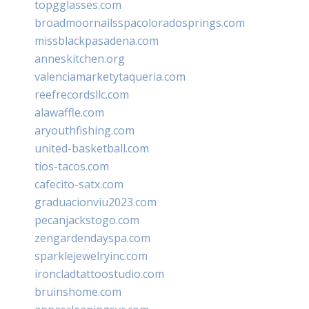
topgglasses.com
broadmoornailsspacoloradosprings.com
missblackpasadena.com
anneskitchen.org
valenciamarketytaqueria.com
reefrecordsllc.com
alawaffle.com
aryouthfishing.com
united-basketball.com
tios-tacos.com
cafecito-satx.com
graduacionviu2023.com
pecanjackstogo.com
zengardendayspa.com
sparklejewelryinc.com
ironcladtattoostudio.com
bruinshome.com