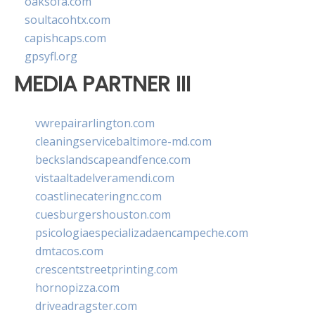
oaksofa.com
soultacohtx.com
capishcaps.com
gpsyfl.org
MEDIA PARTNER III
vwrepairarlington.com
cleaningservicebaltimore-md.com
beckslandscapeandfence.com
vistaaltadelveramendi.com
coastlinecateringnc.com
cuesburgershouston.com
psicologiaespecializadaencampeche.com
dmtacos.com
crescentstreetprinting.com
hornopizza.com
driveadragster.com