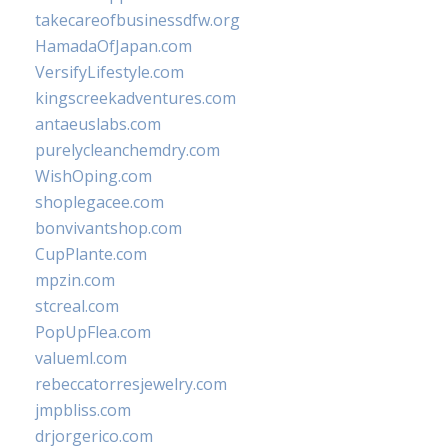
takecareofbusinessdfw.org
HamadaOfJapan.com
VersifyLifestyle.com
kingscreekadventures.com
antaeuslabs.com
purelycleanchemdry.com
WishOping.com
shoplegacee.com
bonvivantshop.com
CupPlante.com
mpzin.com
stcreal.com
PopUpFlea.com
valueml.com
rebeccatorresjewelry.com
jmpbliss.com
drjorgerico.com