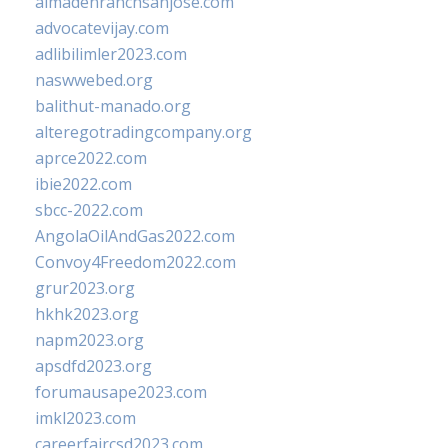
almadenranchsanjose.com
advocatevijay.com
adlibilimler2023.com
naswwebed.org
balithut-manado.org
alteregotradingcompany.org
aprce2022.com
ibie2022.com
sbcc-2022.com
AngolaOilAndGas2022.com
Convoy4Freedom2022.com
grur2023.org
hkhk2023.org
napm2023.org
apsdfd2023.org
forumausape2023.com
imkl2023.com
careerfaircsd2023.com