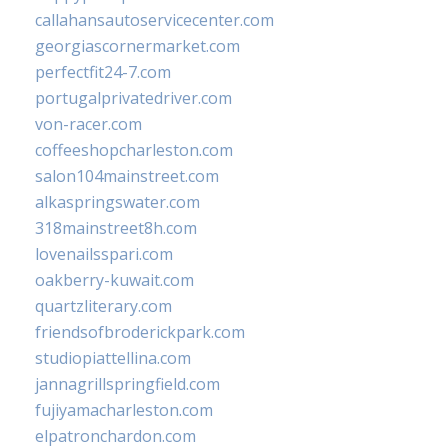
callahansautoservicecenter.com
georgiascornermarket.com
perfectfit24-7.com
portugalprivatedriver.com
von-racer.com
coffeeshopcharleston.com
salon104mainstreet.com
alkaspringswater.com
318mainstreet8h.com
lovenailsspari.com
oakberry-kuwait.com
quartzliterary.com
friendsofbroderickpark.com
studiopiattellina.com
jannagrillspringfield.com
fujiyamacharleston.com
elpatronchardon.com