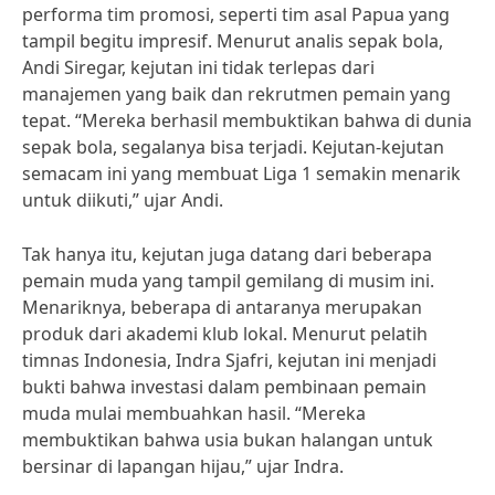
performa tim promosi, seperti tim asal Papua yang
tampil begitu impresif. Menurut analis sepak bola,
Andi Siregar, kejutan ini tidak terlepas dari
manajemen yang baik dan rekrutmen pemain yang
tepat. “Mereka berhasil membuktikan bahwa di dunia
sepak bola, segalanya bisa terjadi. Kejutan-kejutan
semacam ini yang membuat Liga 1 semakin menarik
untuk diikuti,” ujar Andi.
Tak hanya itu, kejutan juga datang dari beberapa
pemain muda yang tampil gemilang di musim ini.
Menariknya, beberapa di antaranya merupakan
produk dari akademi klub lokal. Menurut pelatih
timnas Indonesia, Indra Sjafri, kejutan ini menjadi
bukti bahwa investasi dalam pembinaan pemain
muda mulai membuahkan hasil. “Mereka
membuktikan bahwa usia bukan halangan untuk
bersinar di lapangan hijau,” ujar Indra.