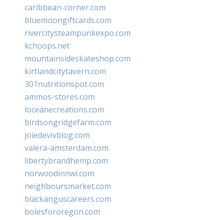
caribbean-corner.com
bluemoongiftcards.com
rivercitysteampunkexpo.com
kchoops.net
mountainsideskateshop.com
kirtlandcitytavern.com
301nutritionspot.com
ammos-stores.com
loceanecreations.com
birdsongridgefarm.com
joiedevivblog.com
valera-amsterdam.com
libertybrandhemp.com
norwoodinnwi.com
neighboursmarket.com
blackanguscareers.com
bolesfororegon.com