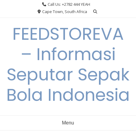
Skip
Call Us: +2782 444 YEAH
to
Cape Town, South Africa
content
FEEDSTOREVA
– Informasi
Seputar Sepak
Bola Indonesia
Menu