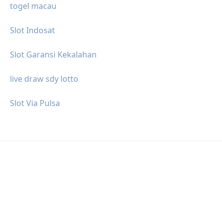
togel macau
Slot Indosat
Slot Garansi Kekalahan
live draw sdy lotto
Slot Via Pulsa