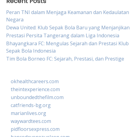
Recent Posts
Peran TNI dalam Menjaga Keamanan dan Kedaulatan
Negara
Dewa United: Klub Sepak Bola Baru yang Menjanjikan
Prestasi Persita Tangerang dalam Liga Indonesia
Bhayangkara FC: Mengulas Sejarah dan Prestasi Klub
Sepak Bola Indonesia
Tim Bola Borneo FC: Sejarah, Prestasi, dan Prestige
okhealthcareers.com
theintexperience.com
unboundedthefilm.com
catfriends-bg.org
marianlives.org
waywardtees.com
pidfloorsexpress.com