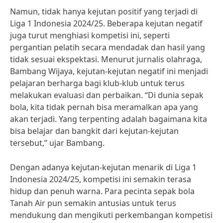
Namun, tidak hanya kejutan positif yang terjadi di
Liga 1 Indonesia 2024/25. Beberapa kejutan negatif
juga turut menghiasi kompetisi ini, seperti
pergantian pelatih secara mendadak dan hasil yang
tidak sesuai ekspektasi. Menurut jurnalis olahraga,
Bambang Wijaya, kejutan-kejutan negatif ini menjadi
pelajaran berharga bagi klub-klub untuk terus
melakukan evaluasi dan perbaikan. “Di dunia sepak
bola, kita tidak pernah bisa meramalkan apa yang
akan terjadi. Yang terpenting adalah bagaimana kita
bisa belajar dan bangkit dari kejutan-kejutan
tersebut,” ujar Bambang.
Dengan adanya kejutan-kejutan menarik di Liga 1
Indonesia 2024/25, kompetisi ini semakin terasa
hidup dan penuh warna. Para pecinta sepak bola
Tanah Air pun semakin antusias untuk terus
mendukung dan mengikuti perkembangan kompetisi