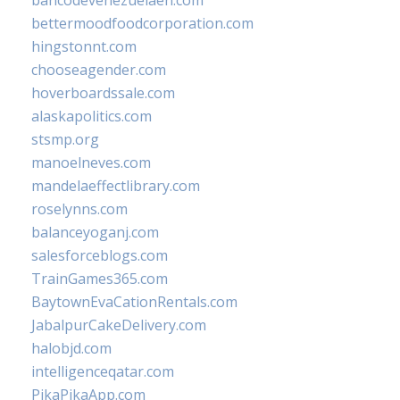
bancodevenezuelaen.com
bettermoodfoodcorporation.com
hingstonnt.com
chooseagender.com
hoverboardssale.com
alaskapolitics.com
stsmp.org
manoelneves.com
mandelaeffectlibrary.com
roselynns.com
balanceyoganj.com
salesforceblogs.com
TrainGames365.com
BaytownEvaCationRentals.com
JabalpurCakeDelivery.com
halobjd.com
intelligenceqatar.com
PikaPikaApp.com