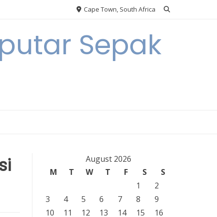
Cape Town, South Africa
eputar Sepak
si
August 2026
M
T
W
T
F
S
S
1
2
3
4
5
6
7
8
9
10
11
12
13
14
15
16