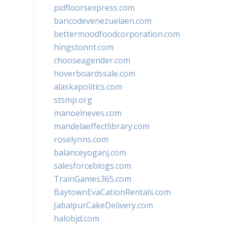
pidfloorsexpress.com
bancodevenezuelaen.com
bettermoodfoodcorporation.com
hingstonnt.com
chooseagender.com
hoverboardssale.com
alaskapolitics.com
stsmp.org
manoelneves.com
mandelaeffectlibrary.com
roselynns.com
balanceyoganj.com
salesforceblogs.com
TrainGames365.com
BaytownEvaCationRentals.com
JabalpurCakeDelivery.com
halobjd.com