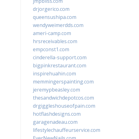
jmpbliss.com
drjorgerico.com
queensushipa.com
wendyweimerdds.com
ameri-camp.com
hrsreceivables.com
empconst1.com
cinderella-support.com
bigpinkrestaurant.com
inspirehuahin.com
memmingerspainting.com
jeremypbeasley.com
thesandwichdepotcos.com
drgiggleshouseofpain.com
hotflashdesigns.com
garagenadeau.com
lifestylechauffeurservice.com
EverNewNails.com