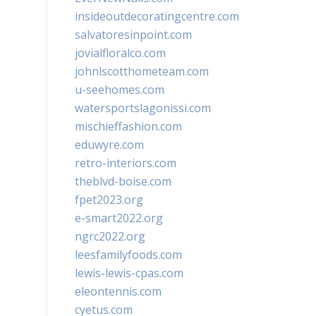
insideoutdecoratingcentre.com
salvatoresinpoint.com
jovialfloralco.com
johnlscotthometeam.com
u-seehomes.com
watersportslagonissi.com
mischieffashion.com
eduwyre.com
retro-interiors.com
theblvd-boise.com
fpet2023.org
e-smart2022.org
ngrc2022.org
leesfamilyfoods.com
lewis-lewis-cpas.com
eleontennis.com
cyetus.com