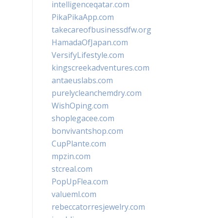
intelligenceqatar.com
PikaPikaApp.com
takecareofbusinessdfw.org
HamadaOfJapan.com
VersifyLifestyle.com
kingscreekadventures.com
antaeuslabs.com
purelycleanchemdry.com
WishOping.com
shoplegacee.com
bonvivantshop.com
CupPlante.com
mpzin.com
stcreal.com
PopUpFlea.com
valueml.com
rebeccatorresjewelry.com