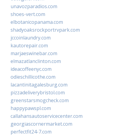
unavozparadios.com
shoes-vert.com
elbotanicopanama.com
shadyoaksrockportrvpark.com
jccoinlaundry.com
kautorepair.com
marjaeswinebar.com
elmazatlanclinton.com
ideacoffeenyc.com
odieschillicothe.com
lacantinitagalesburg.com
pizzadeliverybristol.com
greenstarsmogcheck.com
happypawspl.com
callahansautoservicecenter.com
georgiascornermarket.com
perfectfit24-7.com