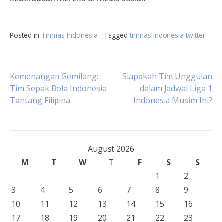
Posted in
Timnas Indonesia
Tagged
timnas indonesia twitter
Post
Kemenangan Gemilang:
Siapakah Tim Unggulan
Tim Sepak Bola Indonesia
dalam Jadwal Liga 1
Tantang Filipina
Indonesia Musim Ini?
navigation
August 2026
M
T
W
T
F
S
S
1
2
3
4
5
6
7
8
9
10
11
12
13
14
15
16
17
18
19
20
21
22
23