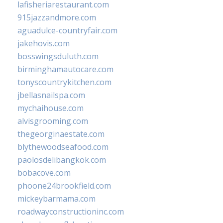
lafisheriarestaurant.com
915jazzandmore.com
aguadulce-countryfair.com
jakehovis.com
bosswingsduluth.com
birminghamautocare.com
tonyscountrykitchen.com
jbellasnailspa.com
mychaihouse.com
alvisgrooming.com
thegeorginaestate.com
blythewoodseafood.com
paolosdelibangkok.com
bobacove.com
phoone24brookfield.com
mickeybarmama.com
roadwayconstructioninc.com