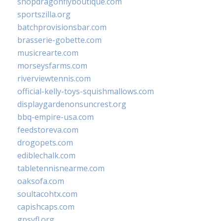
shopdragonflyboutique.com
sportszilla.org
batchprovisionsbar.com
brasserie-gobette.com
musicrearte.com
morseysfarms.com
riverviewtennis.com
official-kelly-toys-squishmallows.com
displaygardenonsuncrest.org
bbq-empire-usa.com
feedstoreva.com
drogopets.com
ediblechalk.com
tabletennisnearme.com
oaksofa.com
soultacohtx.com
capishcaps.com
gpsyfl.org