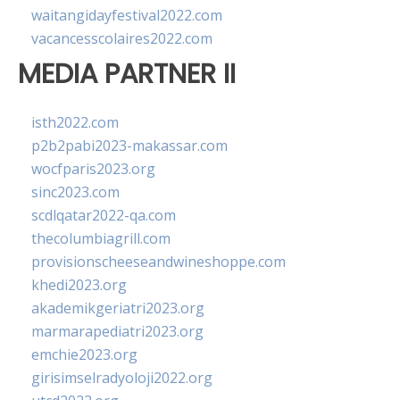
waitangidayfestival2022.com
vacancesscolaires2022.com
MEDIA PARTNER II
isth2022.com
p2b2pabi2023-makassar.com
wocfparis2023.org
sinc2023.com
scdlqatar2022-qa.com
thecolumbiagrill.com
provisionscheeseandwineshoppe.com
khedi2023.org
akademikgeriatri2023.org
marmarapediatri2023.org
emchie2023.org
girisimselradyoloji2022.org