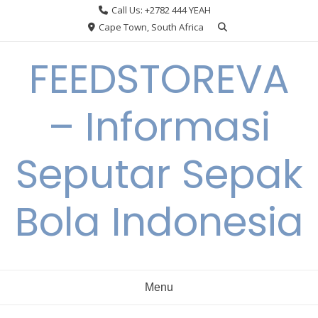
Skip
Call Us: +2782 444 YEAH
to
Cape Town, South Africa
content
FEEDSTOREVA
– Informasi
Seputar Sepak
Bola Indonesia
Menu