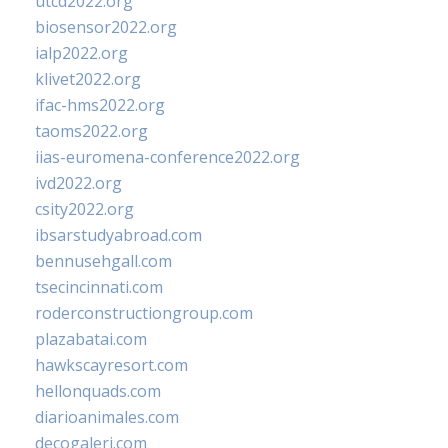
utcd2022.org
biosensor2022.org
ialp2022.org
klivet2022.org
ifac-hms2022.org
taoms2022.org
iias-euromena-conference2022.org
ivd2022.org
csity2022.org
ibsarstudyabroad.com
bennusehgall.com
tsecincinnati.com
roderconstructiongroup.com
plazabatai.com
hawkscayresort.com
hellonquads.com
diarioanimales.com
decogaleri.com