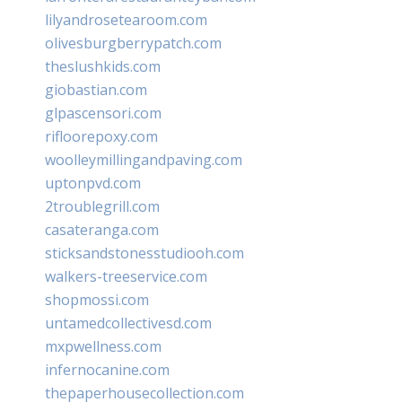
lilyandrosetearoom.com
olivesburgberrypatch.com
theslushkids.com
giobastian.com
glpascensori.com
rifloorepoxy.com
woolleymillingandpaving.com
uptonpvd.com
2troublegrill.com
casateranga.com
sticksandstonesstudiooh.com
walkers-treeservice.com
shopmossi.com
untamedcollectivesd.com
mxpwellness.com
infernocanine.com
thepaperhousecollection.com