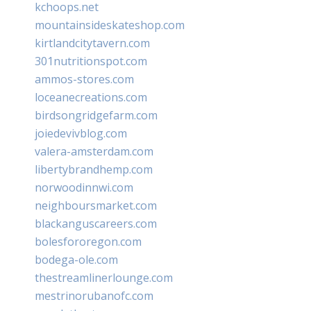
kchoops.net
mountainsideskateshop.com
kirtlandcitytavern.com
301nutritionspot.com
ammos-stores.com
loceanecreations.com
birdsongridgefarm.com
joiedevivblog.com
valera-amsterdam.com
libertybrandhemp.com
norwoodinnwi.com
neighboursmarket.com
blackanguscareers.com
bolesfororegon.com
bodega-ole.com
thestreamlinerlounge.com
mestrinorubanofc.com