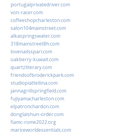
portugalprivatedriver.com
von-racer.com
coffeeshopcharleston.com
salon104mainstreet.com
alkaspringswater.com
318mainstreet8h.com
lovenailsspari.com
oakberry-kuwait.com
quartzliterary.com
friendsofbroderickpark.com
studiopiattellina.com
jannagrillspringfield.com
fujiyamacharleston.com
elpatronchardon.com
donglaishun-order.com
fiamc-rome2022.org
mariceworldessentials.com