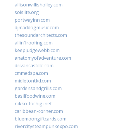
allisonwillisholley.com
solslite.org
portwayinn.com
djmaddogmusic.com
thesoundarchitects.com
allin1roofing.com
keepjudgewebb.com
anatomyofadventure.com
drivancastillo.com
cmmedspa.com
midletontkd.com
gardensandgrills.com
basilfoodwine.com
nikko-tochigi.net
caribbean-corner.com
bluemoongiftcards.com
rivercitysteampunkexpo.com