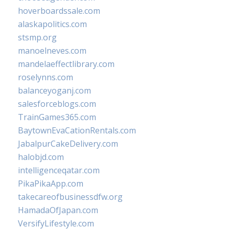
hoverboardssale.com
alaskapolitics.com
stsmp.org
manoelneves.com
mandelaeffectlibrary.com
roselynns.com
balanceyoganj.com
salesforceblogs.com
TrainGames365.com
BaytownEvaCationRentals.com
JabalpurCakeDelivery.com
halobjd.com
intelligenceqatar.com
PikaPikaApp.com
takecareofbusinessdfw.org
HamadaOfJapan.com
VersifyLifestyle.com