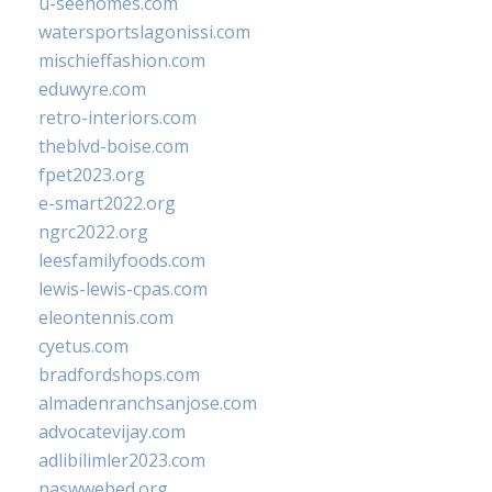
u-seehomes.com
watersportslagonissi.com
mischieffashion.com
eduwyre.com
retro-interiors.com
theblvd-boise.com
fpet2023.org
e-smart2022.org
ngrc2022.org
leesfamilyfoods.com
lewis-lewis-cpas.com
eleontennis.com
cyetus.com
bradfordshops.com
almadenranchsanjose.com
advocatevijay.com
adlibilimler2023.com
naswwebed.org