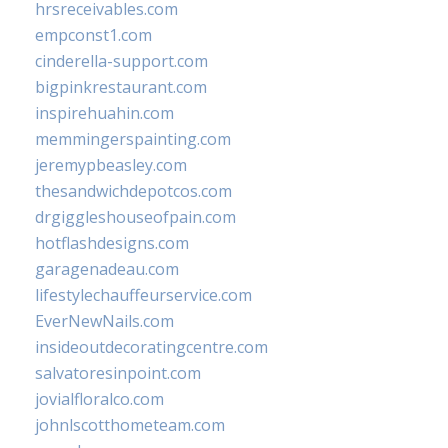
hrsreceivables.com
empconst1.com
cinderella-support.com
bigpinkrestaurant.com
inspirehuahin.com
memmingerspainting.com
jeremypbeasley.com
thesandwichdepotcos.com
drgiggleshouseofpain.com
hotflashdesigns.com
garagenadeau.com
lifestylechauffeurservice.com
EverNewNails.com
insideoutdecoratingcentre.com
salvatoresinpoint.com
jovialfloralco.com
johnlscotthometeam.com