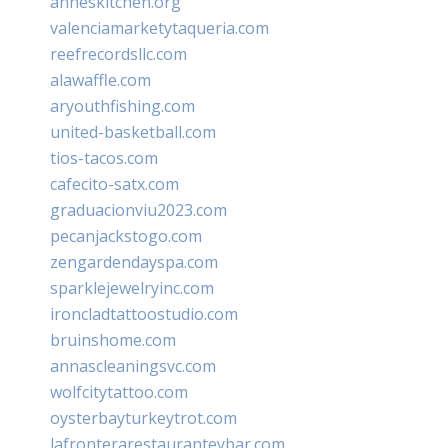
anneskitchen.org
valenciamarketytaqueria.com
reefrecordsllc.com
alawaffle.com
aryouthfishing.com
united-basketball.com
tios-tacos.com
cafecito-satx.com
graduacionviu2023.com
pecanjackstogo.com
zengardendayspa.com
sparklejewelryinc.com
ironcladtattoostudio.com
bruinshome.com
annascleaningsvc.com
wolfcitytattoo.com
oysterbayturkeytrot.com
lafronterarestauranteybar.com