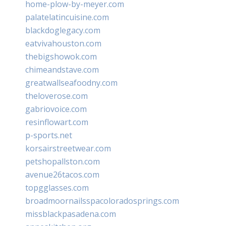
home-plow-by-meyer.com
palatelatincuisine.com
blackdoglegacy.com
eatvivahouston.com
thebigshowok.com
chimeandstave.com
greatwallseafoodny.com
theloverose.com
gabriovoice.com
resinflowart.com
p-sports.net
korsairstreetwear.com
petshopallston.com
avenue26tacos.com
topgglasses.com
broadmoornailsspacoloradosprings.com
missblackpasadena.com