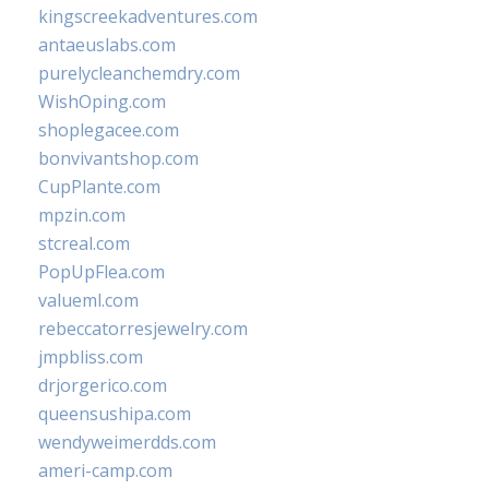
kingscreekadventures.com
antaeuslabs.com
purelycleanchemdry.com
WishOping.com
shoplegacee.com
bonvivantshop.com
CupPlante.com
mpzin.com
stcreal.com
PopUpFlea.com
valueml.com
rebeccatorresjewelry.com
jmpbliss.com
drjorgerico.com
queensushipa.com
wendyweimerdds.com
ameri-camp.com