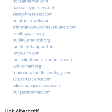
novelatherton.com
nassvalleygardens.net
electjohnstewart.com
omptourtravels.com
tribratanews-polreskebumen.com
rsudbayuasih.org
publikjurnalistik.org
juneteenthapparel.net
italywarm.com
journaloffinanceeconomics.com
kvk-kumari.org
foodscienceandtechnology.com
scisportsscience.com
addisababacuisineaz.com
burgerimcamas.com
Link Alternatif