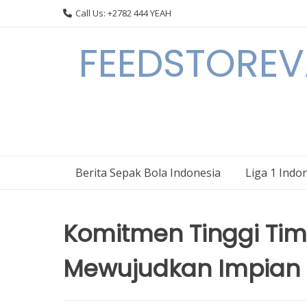
Skip
Call Us: +2782 444 YEAH
to
content
FEEDSTOREVA
Berita Sepak Bola Indonesia
Liga 1 Indo
Komitmen Tinggi Ti
Mewujudkan Impian 