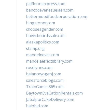
pidfloorsexpress.com
bancodevenezuelaen.com
bettermoodfoodcorporation.com
hingstonnt.com
chooseagender.com
hoverboardssale.com
alaskapolitics.com
stsmp.org
manoelneves.com
mandelaeffectlibrary.com
roselynns.com
balanceyoganj.com
salesforceblogs.com
TrainGames365.com
BaytownEvaCationRentals.com
JabalpurCakeDelivery.com
halobjd.com