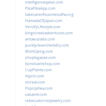
intelligenceqatar.com
PikaPikaApp.com
takecareofbusinessdfw.org
HamadaOfJapan.com
VersifyLifestyle.com
kingscreekadventures.com
antaeuslabs.com
purelycleanchemdry.com
WishOping.com
shoplegacee.com
bonvivantshop.com
CupPlante.com
mpzin.com
stcreal.com
PopUpFlea.com
valueml.com
rebeccatorresjewelry.com