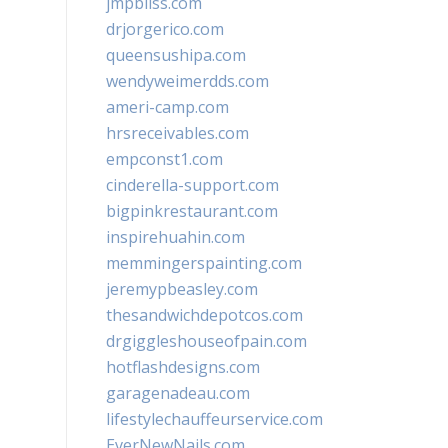
jmpbliss.com
drjorgerico.com
queensushipa.com
wendyweimerdds.com
ameri-camp.com
hrsreceivables.com
empconst1.com
cinderella-support.com
bigpinkrestaurant.com
inspirehuahin.com
memmingerspainting.com
jeremypbeasley.com
thesandwichdepotcos.com
drgiggleshouseofpain.com
hotflashdesigns.com
garagenadeau.com
lifestylechauffeurservice.com
EverNewNails.com