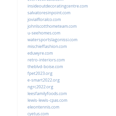
insideoutdecoratingcentre.com
salvatoresinpoint.com
jovialfloralco.com
johnlscotthometeam.com
u-seehomes.com
watersportslagonissi.com
mischieffashion.com
eduwyre.com
retro-interiors.com
theblvd-boise.com
fpet2023.org
e-smart2022.org
ngrc2022.org
leesfamilyfoods.com
lewis-lewis-cpas.com
eleontennis.com
cyetus.com