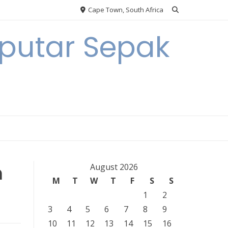
Cape Town, South Africa
eputar Sepak
m
August 2026
M
T
W
T
F
S
S
1
2
3
4
5
6
7
8
9
10
11
12
13
14
15
16