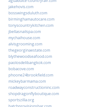
aguadulce-countryfair.com
jakehovis.com
bosswingsduluth.com
birminghamautocare.com
tonyscountrykitchen.com
jbellasnailspa.com
mychaihouse.com
alvisgrooming.com
thegeorginaestate.com
blythewoodseafood.com
paolosdelibangkok.com
bobacove.com
phoone24brookfield.com
mickeybarmama.com
roadwayconstructioninc.com
shopdragonflyboutique.com
sportszilla.org
batchprovisionsbar.com