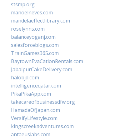
stsmp.org
manoelneves.com
mandelaeffectlibrary.com
roselynns.com
balanceyoganj.com
salesforceblogs.com
TrainGames365.com
BaytownEvaCationRentals.com
JabalpurCakeDelivery.com
halobjd.com
intelligenceqatar.com
PikaPikaApp.com
takecareofbusinessdfw.org
HamadaOfJapan.com
VersifyLifestyle.com
kingscreekadventures.com
antaeuslabs.com