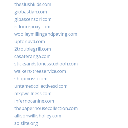
theslushkids.com
giobastian.com
glpascensori.com
rifloorepoxy.com
woolleymillingandpaving.com
uptonpvd.com
2troublegrill.com
casateranga.com
sticksandstonesstudiooh.com
walkers-treeservice.com
shopmossi.com
untamedcollectivesd.com
mxpwellness.com
infernocanine.com
thepaperhousecollection.com
allisonwillisholley.com
solslite.org