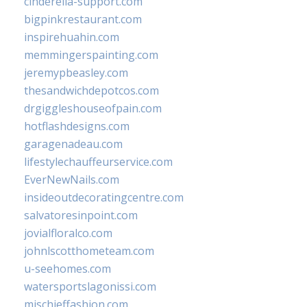
cinderella-support.com
bigpinkrestaurant.com
inspirehuahin.com
memmingerspainting.com
jeremypbeasley.com
thesandwichdepotcos.com
drgiggleshouseofpain.com
hotflashdesigns.com
garagenadeau.com
lifestylechauffeurservice.com
EverNewNails.com
insideoutdecoratingcentre.com
salvatoresinpoint.com
jovialfloralco.com
johnlscotthometeam.com
u-seehomes.com
watersportslagonissi.com
mischieffashion.com