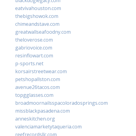
blackdoglegacy.com
eatvivahouston.com
thebigshowok.com
chimeandstave.com
greatwallseafoodny.com
theloverose.com
gabriovoice.com
resinflowart.com
p-sports.net
korsairstreetwear.com
petshopallston.com
avenue26tacos.com
topgglasses.com
broadmoornailsspacoloradosprings.com
missblackpasadena.com
anneskitchen.org
valenciamarketytaqueria.com
reefrecordsllc.com