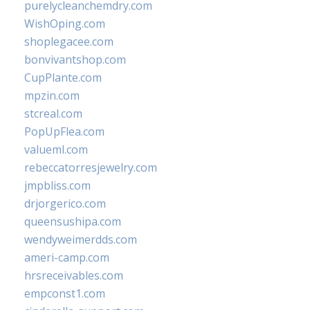
purelycleanchemdry.com
WishOping.com
shoplegacee.com
bonvivantshop.com
CupPlante.com
mpzin.com
stcreal.com
PopUpFlea.com
valueml.com
rebeccatorresjewelry.com
jmpbliss.com
drjorgerico.com
queensushipa.com
wendyweimerdds.com
ameri-camp.com
hrsreceivables.com
empconst1.com