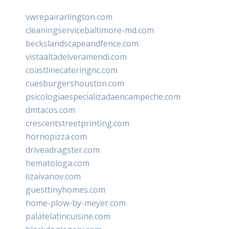
vwrepairarlington.com
cleaningservicebaltimore-md.com
beckslandscapeandfence.com
vistaaltadelveramendi.com
coastlinecateringnc.com
cuesburgershouston.com
psicologiaespecializadaencampeche.com
dmtacos.com
crescentstreetprinting.com
hornopizza.com
driveadragster.com
hematologa.com
lizaivanov.com
guesttinyhomes.com
home-plow-by-meyer.com
palatelatincuisine.com