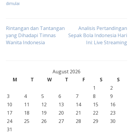
dimulai
Post
Rintangan dan Tantangan
Analisis Pertandingan
yang Dihadapi Timnas
Sepak Bola Indonesia Hari
Wanita Indonesia
Ini: Live Streaming
navigation
August 2026
M
T
W
T
F
S
S
1
2
3
4
5
6
7
8
9
10
11
12
13
14
15
16
17
18
19
20
21
22
23
24
25
26
27
28
29
30
31