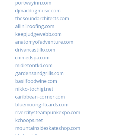
portwayinn.com
djmaddogmusic.com
thesoundarchitects.com
allin1roofing.com
keepjudgewebb.com
anatomyofadventure.com
drivancastillo.com
cmmedspa.com
midletontkd.com
gardensandgrills.com
basilfoodwine.com
nikko-tochigi.net
caribbean-corner.com
bluemoongiftcards.com
rivercitysteampunkexpo.com
kchoops.net
mountainsideskateshop.com