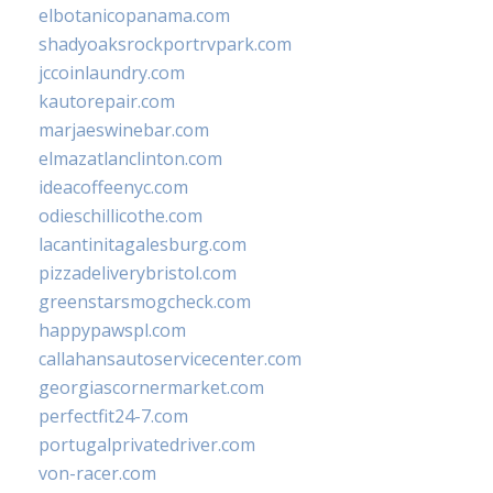
elbotanicopanama.com
shadyoaksrockportrvpark.com
jccoinlaundry.com
kautorepair.com
marjaeswinebar.com
elmazatlanclinton.com
ideacoffeenyc.com
odieschillicothe.com
lacantinitagalesburg.com
pizzadeliverybristol.com
greenstarsmogcheck.com
happypawspl.com
callahansautoservicecenter.com
georgiascornermarket.com
perfectfit24-7.com
portugalprivatedriver.com
von-racer.com