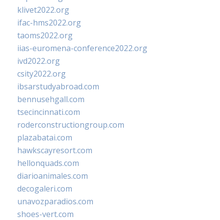
klivet2022.org
ifac-hms2022.org
taoms2022.org
iias-euromena-conference2022.org
ivd2022.org
csity2022.org
ibsarstudyabroad.com
bennusehgall.com
tsecincinnati.com
roderconstructiongroup.com
plazabatai.com
hawkscayresort.com
hellonquads.com
diarioanimales.com
decogaleri.com
unavozparadios.com
shoes-vert.com