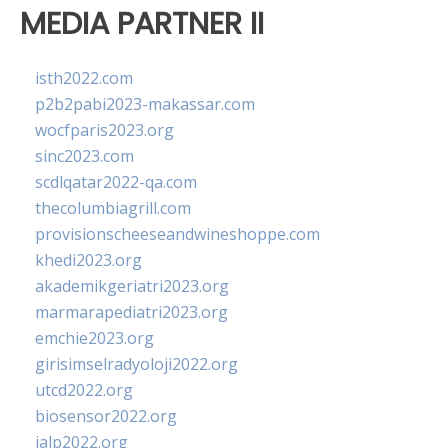
MEDIA PARTNER II
isth2022.com
p2b2pabi2023-makassar.com
wocfparis2023.org
sinc2023.com
scdlqatar2022-qa.com
thecolumbiagrill.com
provisionscheeseandwineshoppe.com
khedi2023.org
akademikgeriatri2023.org
marmarapediatri2023.org
emchie2023.org
girisimselradyoloji2022.org
utcd2022.org
biosensor2022.org
ialp2022.org