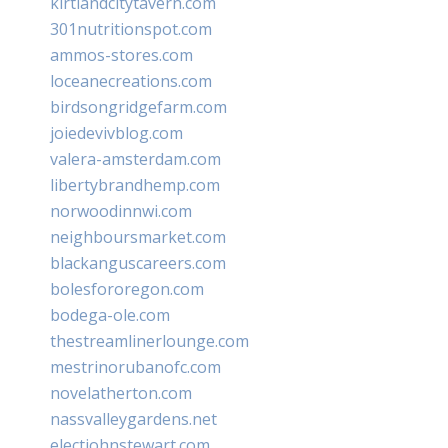
kirtlandcitytavern.com
301nutritionspot.com
ammos-stores.com
loceanecreations.com
birdsongridgefarm.com
joiedevivblog.com
valera-amsterdam.com
libertybrandhemp.com
norwoodinnwi.com
neighboursmarket.com
blackanguscareers.com
bolesfororegon.com
bodega-ole.com
thestreamlinerlounge.com
mestrinorubanofc.com
novelatherton.com
nassvalleygardens.net
electjohnstewart.com