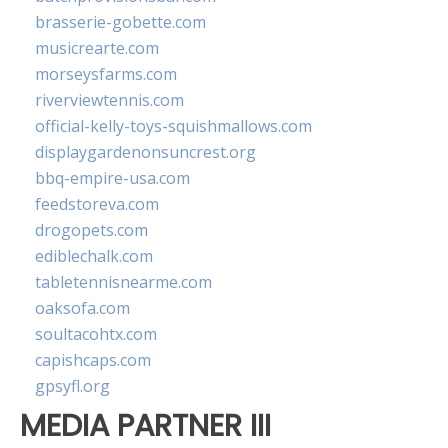
brasserie-gobette.com
musicrearte.com
morseysfarms.com
riverviewtennis.com
official-kelly-toys-squishmallows.com
displaygardenonsuncrest.org
bbq-empire-usa.com
feedstoreva.com
drogopets.com
ediblechalk.com
tabletennisnearme.com
oaksofa.com
soultacohtx.com
capishcaps.com
gpsyfl.org
MEDIA PARTNER III