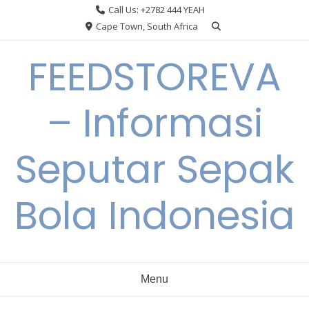
Skip
Call Us: +2782 444 YEAH
to
Cape Town, South Africa
content
FEEDSTOREVA
– Informasi
Seputar Sepak
Bola Indonesia
Menu