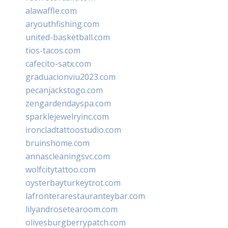
alawaffle.com
aryouthfishing.com
united-basketball.com
tios-tacos.com
cafecito-satx.com
graduacionviu2023.com
pecanjackstogo.com
zengardendayspa.com
sparklejewelryinc.com
ironcladtattoostudio.com
bruinshome.com
annascleaningsvc.com
wolfcitytattoo.com
oysterbayturkeytrot.com
lafronterarestauranteybar.com
lilyandrosetearoom.com
olivesburgberrypatch.com