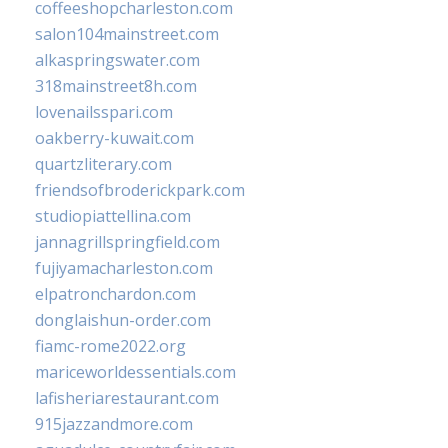
coffeeshopcharleston.com
salon104mainstreet.com
alkaspringswater.com
318mainstreet8h.com
lovenailsspari.com
oakberry-kuwait.com
quartzliterary.com
friendsofbroderickpark.com
studiopiattellina.com
jannagrillspringfield.com
fujiyamacharleston.com
elpatronchardon.com
donglaishun-order.com
fiamc-rome2022.org
mariceworldessentials.com
lafisheriarestaurant.com
915jazzandmore.com