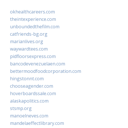
okhealthcareers.com
theintexperience.com
unboundedthefilm.com
catfriends-bg.org
marianlives.org
waywardtees.com
pidfloorsexpress.com
bancodevenezuelaen.com
bettermoodfoodcorporation.com
hingstonnt.com
chooseagender.com
hoverboardssale.com
alaskapolitics.com
stsmp.org
manoelneves.com
mandelaeffectlibrary.com