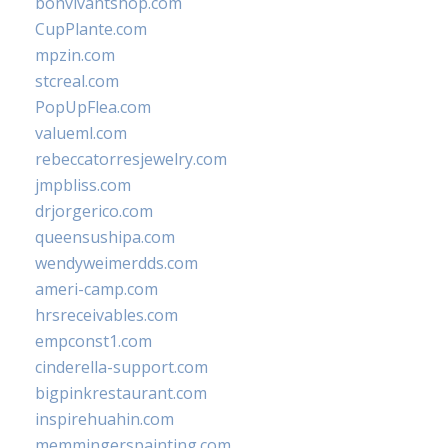
bonvivantshop.com
CupPlante.com
mpzin.com
stcreal.com
PopUpFlea.com
valueml.com
rebeccatorresjewelry.com
jmpbliss.com
drjorgerico.com
queensushipa.com
wendyweimerdds.com
ameri-camp.com
hrsreceivables.com
empconst1.com
cinderella-support.com
bigpinkrestaurant.com
inspirehuahin.com
memmingerspainting.com