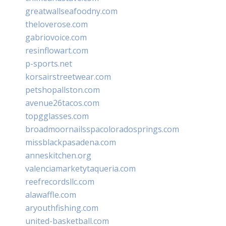
greatwallseafoodny.com
theloverose.com
gabriovoice.com
resinflowart.com
p-sports.net
korsairstreetwear.com
petshopallston.com
avenue26tacos.com
topgglasses.com
broadmoornailsspacoloradosprings.com
missblackpasadena.com
anneskitchen.org
valenciamarketytaqueria.com
reefrecordsllc.com
alawaffle.com
aryouthfishing.com
united-basketball.com