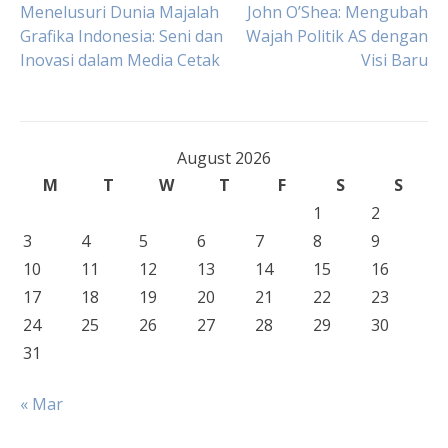
Post
Menelusuri Dunia Majalah
John O’Shea: Mengubah
Grafika Indonesia: Seni dan
Wajah Politik AS dengan
Inovasi dalam Media Cetak
Visi Baru
navigation
August 2026
M
T
W
T
F
S
S
1
2
3
4
5
6
7
8
9
10
11
12
13
14
15
16
17
18
19
20
21
22
23
24
25
26
27
28
29
30
31
« Mar