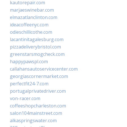
kautorepair.com
marjaeswinebar.com
elmazatlanclinton.com
ideacoffeenyc.com
odieschillicothe.com
lacantinitagalesburg.com
pizzadeliverybristol.com
greenstarsmogcheck.com
happypawspl.com
callahansautoservicecenter.com
georgiascornermarket.com
perfectfit24-7.com
portugalprivatedriver.com
von-racer.com
coffeeshopcharleston.com
salon104mainstreet.com
alkaspringswater.com