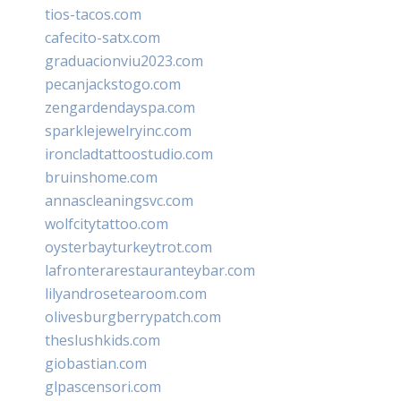
tios-tacos.com
cafecito-satx.com
graduacionviu2023.com
pecanjackstogo.com
zengardendayspa.com
sparklejewelryinc.com
ironcladtattoostudio.com
bruinshome.com
annascleaningsvc.com
wolfcitytattoo.com
oysterbayturkeytrot.com
lafronterarestauranteybar.com
lilyandrosetearoom.com
olivesburgberrypatch.com
theslushkids.com
giobastian.com
glpascensori.com