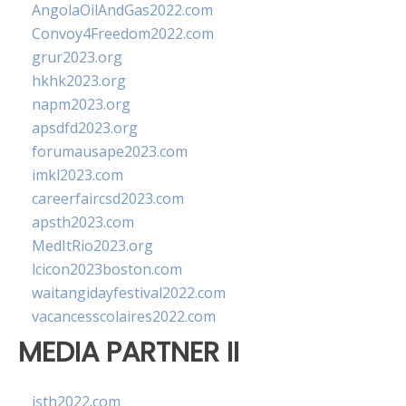
AngolaOilAndGas2022.com
Convoy4Freedom2022.com
grur2023.org
hkhk2023.org
napm2023.org
apsdfd2023.org
forumausape2023.com
imkl2023.com
careerfaircsd2023.com
apsth2023.com
MedItRio2023.org
lcicon2023boston.com
waitangidayfestival2022.com
vacancesscolaires2022.com
MEDIA PARTNER II
isth2022.com