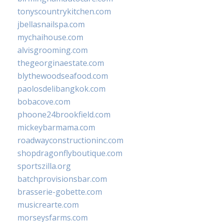
tonyscountrykitchen.com
jbellasnailspa.com
mychaihouse.com
alvisgrooming.com
thegeorginaestate.com
blythewoodseafood.com
paolosdelibangkok.com
bobacove.com
phoone24brookfield.com
mickeybarmama.com
roadwayconstructioninc.com
shopdragonflyboutique.com
sportszilla.org
batchprovisionsbar.com
brasserie-gobette.com
musicrearte.com
morseysfarms.com