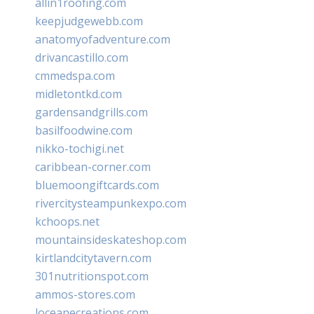
allin1roofing.com
keepjudgewebb.com
anatomyofadventure.com
drivancastillo.com
cmmedspa.com
midletontkd.com
gardensandgrills.com
basilfoodwine.com
nikko-tochigi.net
caribbean-corner.com
bluemoongiftcards.com
rivercitysteampunkexpo.com
kchoops.net
mountainsideskateshop.com
kirtlandcitytavern.com
301nutritionspot.com
ammos-stores.com
loceanecreations.com