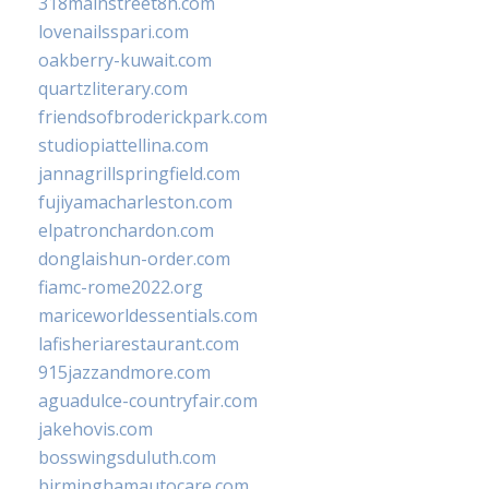
318mainstreet8h.com
lovenailsspari.com
oakberry-kuwait.com
quartzliterary.com
friendsofbroderickpark.com
studiopiattellina.com
jannagrillspringfield.com
fujiyamacharleston.com
elpatronchardon.com
donglaishun-order.com
fiamc-rome2022.org
mariceworldessentials.com
lafisheriarestaurant.com
915jazzandmore.com
aguadulce-countryfair.com
jakehovis.com
bosswingsduluth.com
birminghamautocare.com