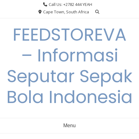
Skip
Call Us: +2782 444 YEAH
to
Cape Town, South Africa
content
FEEDSTOREVA
– Informasi
Seputar Sepak
Bola Indonesia
Menu