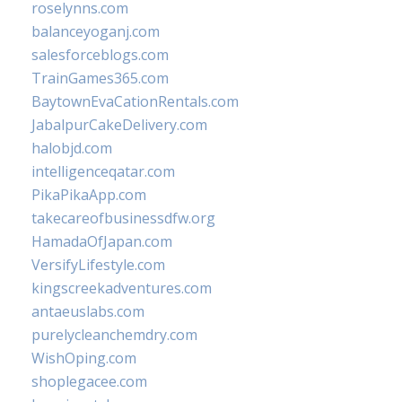
roselynns.com
balanceyoganj.com
salesforceblogs.com
TrainGames365.com
BaytownEvaCationRentals.com
JabalpurCakeDelivery.com
halobjd.com
intelligenceqatar.com
PikaPikaApp.com
takecareofbusinessdfw.org
HamadaOfJapan.com
VersifyLifestyle.com
kingscreekadventures.com
antaeuslabs.com
purelycleanchemdry.com
WishOping.com
shoplegacee.com