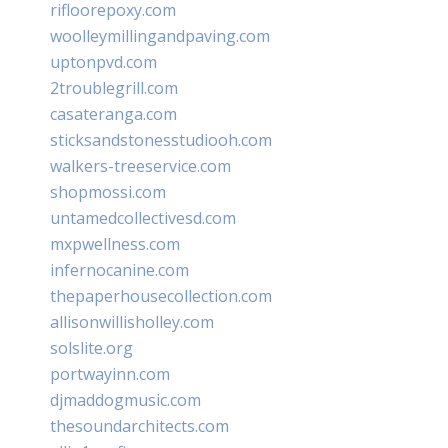
rifloorepoxy.com
woolleymillingandpaving.com
uptonpvd.com
2troublegrill.com
casateranga.com
sticksandstonesstudiooh.com
walkers-treeservice.com
shopmossi.com
untamedcollectivesd.com
mxpwellness.com
infernocanine.com
thepaperhousecollection.com
allisonwillisholley.com
solslite.org
portwayinn.com
djmaddogmusic.com
thesoundarchitects.com