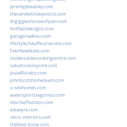
jeremypbeasley.com
thesandwichdepotcos.com
drgiggleshouseofpain.com
hotflashdesigns.com
garagenadeau.com
lifestylechauffeurservice.com
EverNewNails.com
insideoutdecoratingcentre.com
salvatoresinpoint.com
jovialfloralco.com
johnlscotthometeam.com
u-seehomes.com
watersportslagonissi.com
mischieffashion.com
eduwyre.com
retro-interiors.com
theblvd-boise.com