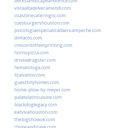
beckslandscapeandfence.com
vistaaltadelveramendi.com
coastlinecateringnc.com
cuesburgershouston.com
psicologiaespecializadaencampeche.com
dmtacos.com
crescentstreetprinting.com
hornopizza.com
driveadragster.com
hematologa.com
lizaivanov.com
guesttinyhomes.com
home-plow-by-meyer.com
palatelatincuisine.com
blackdoglegacy.com
eatvivahouston.com
thebigshowok.com
chimeandstave.com