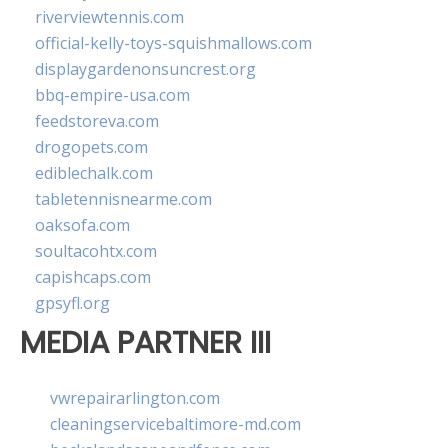
riverviewtennis.com
official-kelly-toys-squishmallows.com
displaygardenonsuncrest.org
bbq-empire-usa.com
feedstoreva.com
drogopets.com
ediblechalk.com
tabletennisnearme.com
oaksofa.com
soultacohtx.com
capishcaps.com
gpsyfl.org
MEDIA PARTNER III
vwrepairarlington.com
cleaningservicebaltimore-md.com