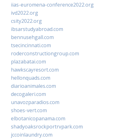
iias-euromena-conference2022.org
ivd2022.org
csity2022.org
ibsarstudyabroad.com
bennusehgall.com
tsecincinnati.com
roderconstructiongroup.com
plazabatai.com
hawkscayresort.com
hellonquads.com
diarioanimales.com
decogaleri.com
unavozparadios.com
shoes-vert.com
elbotanicopanama.com
shadyoaksrockportrvpark.com
jccoinlaundry.com