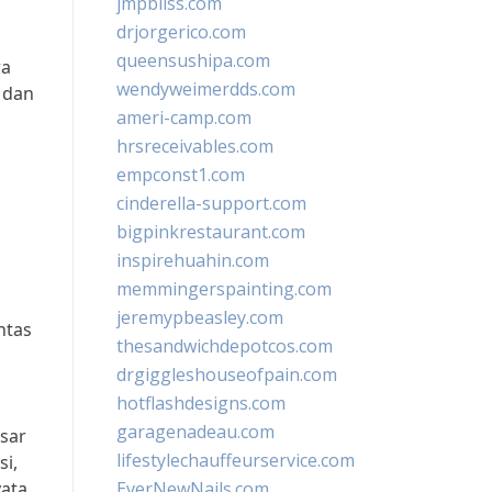
jmpbliss.com
drjorgerico.com
queensushipa.com
ra
wendyweimerdds.com
 dan
ameri-camp.com
hrsreceivables.com
empconst1.com
cinderella-support.com
bigpinkrestaurant.com
inspirehuahin.com
memmingerspainting.com
jeremypbeasley.com
ntas
thesandwichdepotcos.com
drgiggleshouseofpain.com
hotflashdesigns.com
garagenadeau.com
sar
lifestylechauffeurservice.com
i,
ata.
EverNewNails.com