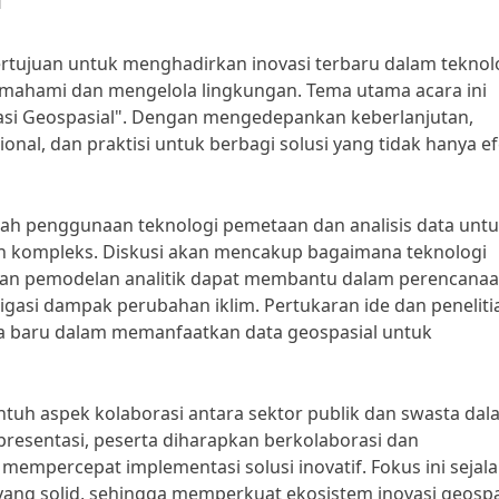
rtujuan untuk menghadirkan inovasi terbaru dalam teknol
mahami dan mengelola lingkungan. Tema utama acara ini
asi Geospasial". Dengan mengedepankan keberlanjutan,
onal, dan praktisi untuk berbagi solusi yang tidak hanya efe
alah penggunaan teknologi pemetaan dan analisis data unt
n kompleks. Diskusi akan mencakup bagaimana teknologi
 dan pemodelan analitik dapat membantu dalam perencana
igasi dampak perubahan iklim. Pertukaran ide dan peneliti
a baru dalam memanfaatkan data geospasial untuk
ntuh aspek kolaborasi antara sektor publik dan swasta da
 presentasi, peserta diharapkan berkolaborasi dan
empercepat implementasi solusi inovatif. Fokus ini sejal
 yang solid, sehingga memperkuat ekosistem inovasi geospa