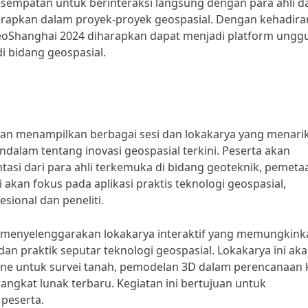
kesempatan untuk berinteraksi langsung dengan para ahli d
rapkan dalam proyek-proyek geospasial. Dengan kehadira
GeoShanghai 2024 diharapkan dapat menjadi platform ungg
i bidang geospasial.
kan menampilkan berbagai sesi dan lokakarya yang menarik
am tentang inovasi geospasial terkini. Peserta akan
asi dari para ahli terkemuka di bidang geoteknik, pemeta
akan fokus pada aplikasi praktis teknologi geospasial,
ional dan peneliti.
kan menyelenggarakan lokakarya interaktif yang memungkin
dan praktik seputar teknologi geospasial. Lokakarya ini ak
ne untuk survei tanah, pemodelan 3D dalam perencanaan 
ngkat lunak terbaru. Kegiatan ini bertujuan untuk
peserta.