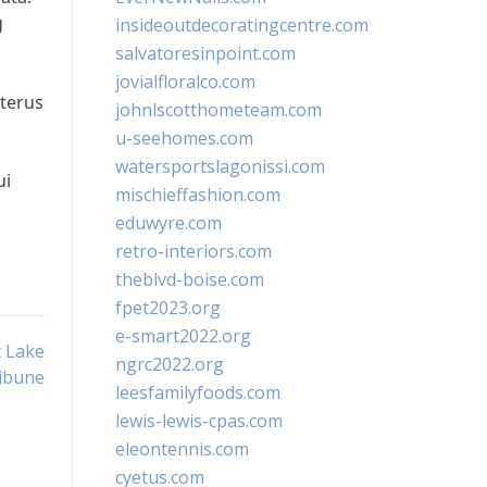
g
insideoutdecoratingcentre.com
salvatoresinpoint.com
jovialfloralco.com
terus
johnlscotthometeam.com
u-seehomes.com
g
watersportslagonissi.com
ui
mischieffashion.com
eduwyre.com
retro-interiors.com
theblvd-boise.com
fpet2023.org
e-smart2022.org
t Lake
ngrc2022.org
ibune
leesfamilyfoods.com
lewis-lewis-cpas.com
eleontennis.com
cyetus.com