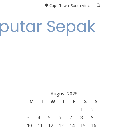
Cape Town, South Africa
eputar Sepak
August 2026
M
T
W
T
F
S
S
1
2
3
4
5
6
7
8
9
10
11
12
13
14
15
16