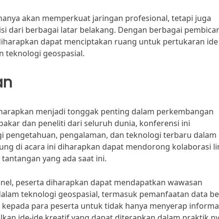
hanya akan memperkuat jaringan profesional, tetapi juga
si dari berbagai latar belakang. Dengan berbagai pembica
i diharapkan dapat menciptakan ruang untuk pertukaran ide
teknologi geospasial.
an
diharapkan menjadi tonggak penting dalam perkembangan
akar dan peneliti dari seluruh dunia, konferensi ini
i pengetahuan, pengalaman, dan teknologi terbaru dalam
ung di acara ini diharapkan dapat mendorong kolaborasi li
 tantangan yang ada saat ini.
 panel, peserta diharapkan dapat mendapatkan wawasan
am teknologi geospasial, termasuk pemanfaatan data be
 kepada para peserta untuk tidak hanya menyerap informas
lkan ide-ide kreatif yang dapat diterapkan dalam praktik ny