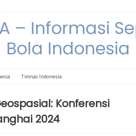
 – Informasi S
Bola Indonesia
nesia
Timnas Indonesia
Geospasial: Konferensi
anghai 2024