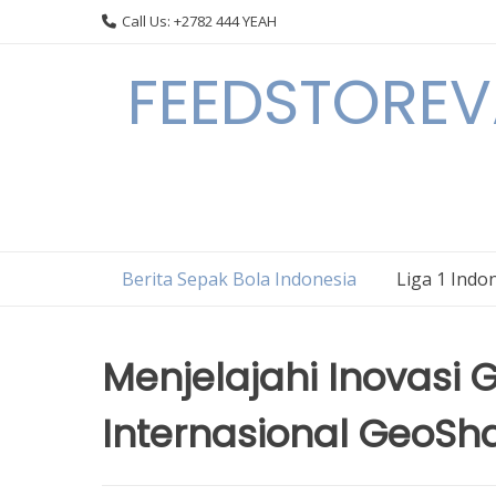
Skip
Call Us: +2782 444 YEAH
to
content
FEEDSTOREVA
Berita Sepak Bola Indonesia
Liga 1 Indo
Menjelajahi Inovasi 
Internasional GeoSh