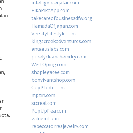
an
intelligenceqatar.com
n
PikaPikaApp.com
ulan
takecareofbusinessdfw.org
HamadaOfJapan.com
VersifyLifestyle.com
kingscreekadventures.com
antaeuslabs.com
purelycleanchemdry.com
,
WishOping.com
an,
shoplegacee.com
bonvivantshop.com
CupPlante.com
mpzin.com
kan
stcreal.com
an
PopUpFlea.com
kota,
valueml.com
rebeccatorresjewelry.com