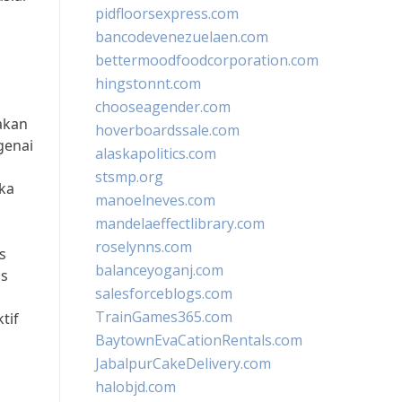
pidfloorsexpress.com
bancodevenezuelaen.com
bettermoodfoodcorporation.com
hingstonnt.com
chooseagender.com
akan
hoverboardssale.com
genai
alaskapolitics.com
stsmp.org
ka
manoelneves.com
mandelaeffectlibrary.com
roselynns.com
s
balanceyoganj.com
as
salesforceblogs.com
TrainGames365.com
tif
BaytownEvaCationRentals.com
JabalpurCakeDelivery.com
halobjd.com