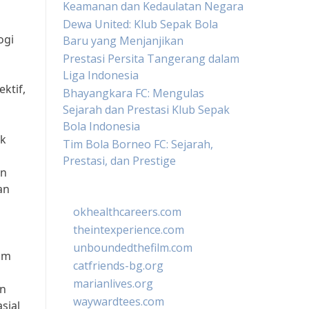
Keamanan dan Kedaulatan Negara
Dewa United: Klub Sepak Bola
ogi
Baru yang Menjanjikan
Prestasi Persita Tangerang dalam
Liga Indonesia
ktif,
Bhayangkara FC: Mengulas
Sejarah dan Prestasi Klub Sepak
Bola Indonesia
uk
Tim Bola Borneo FC: Sejarah,
Prestasi, dan Prestige
an
an
okhealthcareers.com
theintexperience.com
unboundedthefilm.com
lam
catfriends-bg.org
marianlives.org
an
waywardtees.com
sial