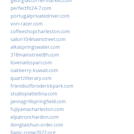
georgiascornermarket.com
perfectfit24-7.com
portugalprivatedriver.com
von-racer.com
coffeeshopcharleston.com
salon104mainstreet.com
alkaspringswater.com
318mainstreet8h.com
lovenailsspari.com
oakberry-kuwait.com
quartzliterary.com
friendsofbroderickpark.com
studiopiattellina.com
jannagrillspringfield.com
fujiyamacharleston.com
elpatronchardon.com
donglaishun-order.com
fiamc-rome2022.org