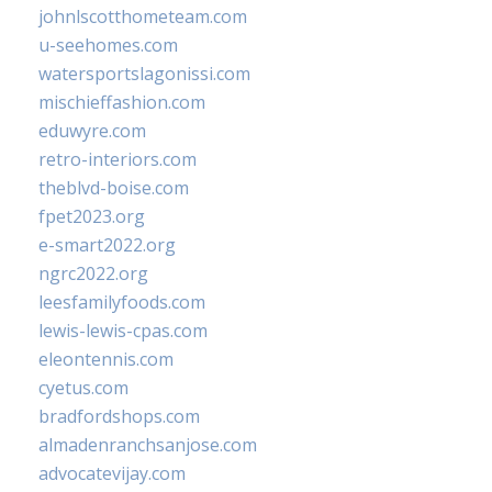
johnlscotthometeam.com
u-seehomes.com
watersportslagonissi.com
mischieffashion.com
eduwyre.com
retro-interiors.com
theblvd-boise.com
fpet2023.org
e-smart2022.org
ngrc2022.org
leesfamilyfoods.com
lewis-lewis-cpas.com
eleontennis.com
cyetus.com
bradfordshops.com
almadenranchsanjose.com
advocatevijay.com