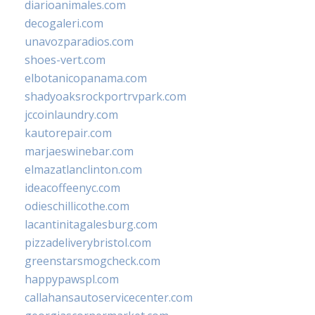
diarioanimales.com
decogaleri.com
unavozparadios.com
shoes-vert.com
elbotanicopanama.com
shadyoaksrockportrvpark.com
jccoinlaundry.com
kautorepair.com
marjaeswinebar.com
elmazatlanclinton.com
ideacoffeenyc.com
odieschillicothe.com
lacantinitagalesburg.com
pizzadeliverybristol.com
greenstarsmogcheck.com
happypawspl.com
callahansautoservicecenter.com