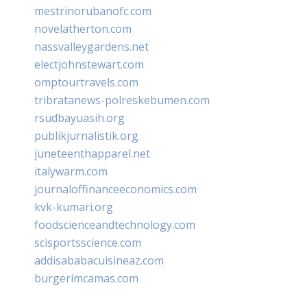
mestrinorubanofc.com
novelatherton.com
nassvalleygardens.net
electjohnstewart.com
omptourtravels.com
tribratanews-polreskebumen.com
rsudbayuasih.org
publikjurnalistik.org
juneteenthapparel.net
italywarm.com
journaloffinanceeconomics.com
kvk-kumari.org
foodscienceandtechnology.com
scisportsscience.com
addisababacuisineaz.com
burgerimcamas.com