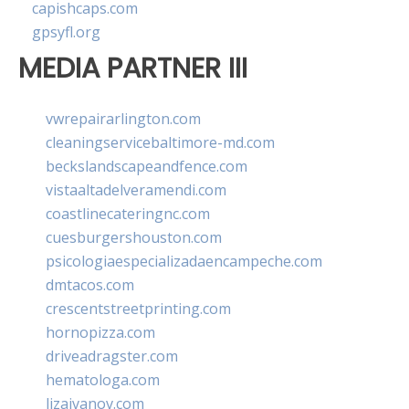
capishcaps.com
gpsyfl.org
MEDIA PARTNER III
vwrepairarlington.com
cleaningservicebaltimore-md.com
beckslandscapeandfence.com
vistaaltadelveramendi.com
coastlinecateringnc.com
cuesburgershouston.com
psicologiaespecializadaencampeche.com
dmtacos.com
crescentstreetprinting.com
hornopizza.com
driveadragster.com
hematologa.com
lizaivanov.com