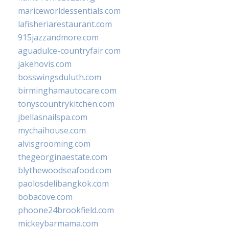
mariceworldessentials.com
lafisheriarestaurant.com
915jazzandmore.com
aguadulce-countryfair.com
jakehovis.com
bosswingsduluth.com
birminghamautocare.com
tonyscountrykitchen.com
jbellasnailspa.com
mychaihouse.com
alvisgrooming.com
thegeorginaestate.com
blythewoodseafood.com
paolosdelibangkok.com
bobacove.com
phoone24brookfield.com
mickeybarmama.com