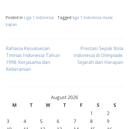
Posted in
Liga 1 Indonesia
Tagged
liga 1 indonesia mulai
kapan
Post
Rahasia Kesuksesan
Prestasi Sepak Bola
Timnas Indonesia Tahun
Indonesia di Olimpiade:
1998: Kerjasama dan
Sejarah dan Harapan
navigation
Keberanian
August 2026
M
T
W
T
F
S
S
1
2
3
4
5
6
7
8
9