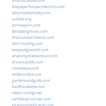
infernocanine.com
thepaperhousecollection.com
allisonwillisholley.com
solslite.org
portwayinn.com
djmaddogmusic.com
thesoundarchitects.com
allin1roofing.com
keepjudgewebb.com
anatomyofadventure.com
drivancastillo.com
cmmedspa.com
midletontkd.com
gardensandgrills.com
basilfoodwine.com
nikko-tochigi.net
caribbean-corner.com
bluemoongiftcards.com