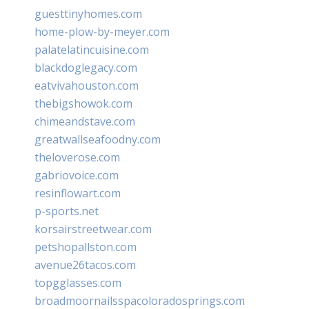
guesttinyhomes.com
home-plow-by-meyer.com
palatelatincuisine.com
blackdoglegacy.com
eatvivahouston.com
thebigshowok.com
chimeandstave.com
greatwallseafoodny.com
theloverose.com
gabriovoice.com
resinflowart.com
p-sports.net
korsairstreetwear.com
petshopallston.com
avenue26tacos.com
topgglasses.com
broadmoornailsspacoloradosprings.com