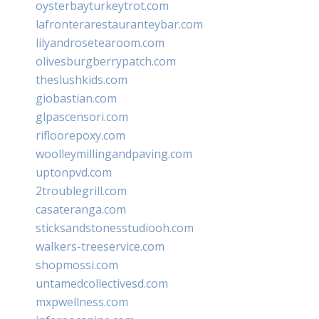
oysterbayturkeytrot.com
lafronterarestauranteybar.com
lilyandrosetearoom.com
olivesburgberrypatch.com
theslushkids.com
giobastian.com
glpascensori.com
rifloorepoxy.com
woolleymillingandpaving.com
uptonpvd.com
2troublegrill.com
casateranga.com
sticksandstonesstudiooh.com
walkers-treeservice.com
shopmossi.com
untamedcollectivesd.com
mxpwellness.com