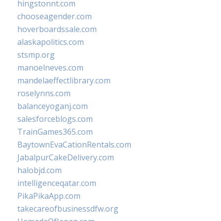
hingstonnt.com
chooseagender.com
hoverboardssale.com
alaskapolitics.com
stsmp.org
manoelneves.com
mandelaeffectlibrary.com
roselynns.com
balanceyoganj.com
salesforceblogs.com
TrainGames365.com
BaytownEvaCationRentals.com
JabalpurCakeDelivery.com
halobjd.com
intelligenceqatar.com
PikaPikaApp.com
takecareofbusinessdfw.org