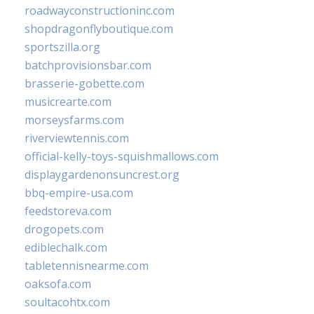
roadwayconstructioninc.com
shopdragonflyboutique.com
sportszilla.org
batchprovisionsbar.com
brasserie-gobette.com
musicrearte.com
morseysfarms.com
riverviewtennis.com
official-kelly-toys-squishmallows.com
displaygardenonsuncrest.org
bbq-empire-usa.com
feedstoreva.com
drogopets.com
ediblechalk.com
tabletennisnearme.com
oaksofa.com
soultacohtx.com