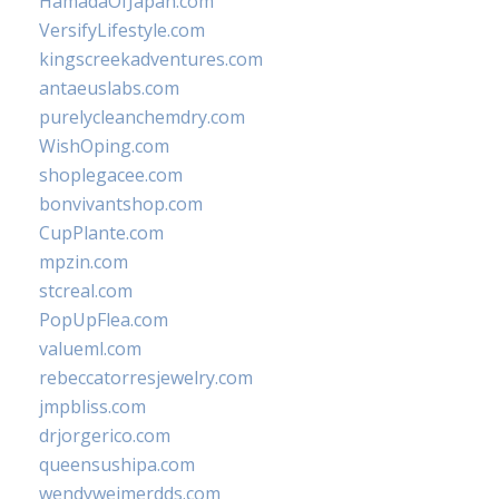
HamadaOfJapan.com
VersifyLifestyle.com
kingscreekadventures.com
antaeuslabs.com
purelycleanchemdry.com
WishOping.com
shoplegacee.com
bonvivantshop.com
CupPlante.com
mpzin.com
stcreal.com
PopUpFlea.com
valueml.com
rebeccatorresjewelry.com
jmpbliss.com
drjorgerico.com
queensushipa.com
wendyweimerdds.com