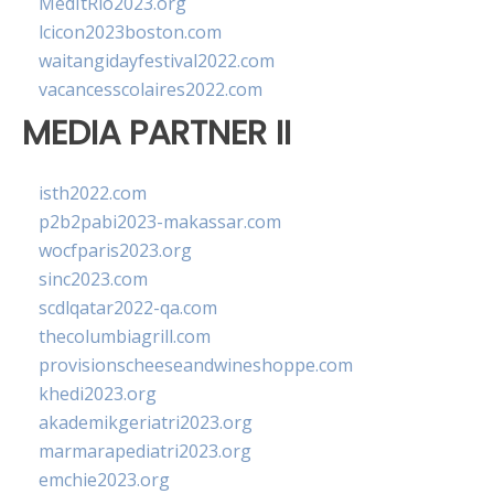
MedItRio2023.org
lcicon2023boston.com
waitangidayfestival2022.com
vacancesscolaires2022.com
MEDIA PARTNER II
isth2022.com
p2b2pabi2023-makassar.com
wocfparis2023.org
sinc2023.com
scdlqatar2022-qa.com
thecolumbiagrill.com
provisionscheeseandwineshoppe.com
khedi2023.org
akademikgeriatri2023.org
marmarapediatri2023.org
emchie2023.org