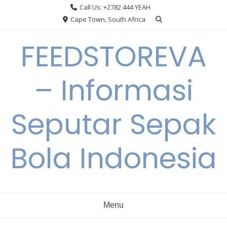
Skip
Call Us: +2782 444 YEAH
to
Cape Town, South Africa
content
FEEDSTOREVA
– Informasi
Seputar Sepak
Bola Indonesia
Menu