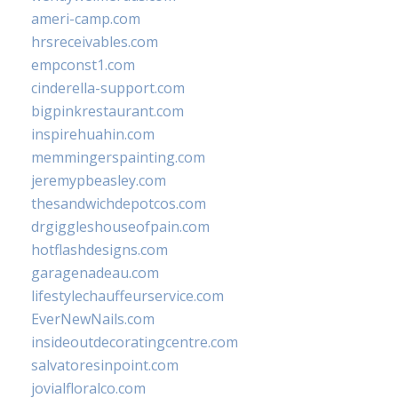
ameri-camp.com
hrsreceivables.com
empconst1.com
cinderella-support.com
bigpinkrestaurant.com
inspirehuahin.com
memmingerspainting.com
jeremypbeasley.com
thesandwichdepotcos.com
drgiggleshouseofpain.com
hotflashdesigns.com
garagenadeau.com
lifestylechauffeurservice.com
EverNewNails.com
insideoutdecoratingcentre.com
salvatoresinpoint.com
jovialfloralco.com