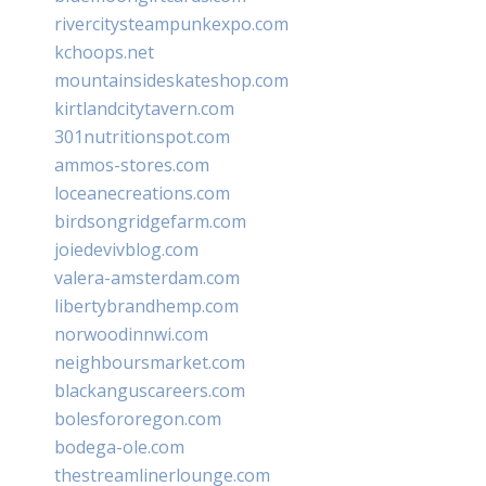
rivercitysteampunkexpo.com
kchoops.net
mountainsideskateshop.com
kirtlandcitytavern.com
301nutritionspot.com
ammos-stores.com
loceanecreations.com
birdsongridgefarm.com
joiedevivblog.com
valera-amsterdam.com
libertybrandhemp.com
norwoodinnwi.com
neighboursmarket.com
blackanguscareers.com
bolesfororegon.com
bodega-ole.com
thestreamlinerlounge.com