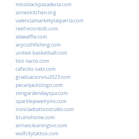
missblackpasadena.com
anneskitchen.org
valenciamarketytaqueria.com
reefrecordsllc.com
alawaffle.com
aryouthfishing.com
united-basketball.com
tios-tacos.com
cafecito-satx.com
graduacionviu2023.com
pecanjackstogo.com
zengardendayspa.com
sparklejewelryinc.com
ironcladtattoostudio.com
bruinshome.com
annascleaningsvc.com
wolfcitytattoo.com