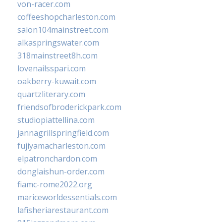
von-racer.com
coffeeshopcharleston.com
salon104mainstreet.com
alkaspringswater.com
318mainstreet8h.com
lovenailsspari.com
oakberry-kuwait.com
quartzliterary.com
friendsofbroderickpark.com
studiopiattellina.com
jannagrillspringfield.com
fujiyamacharleston.com
elpatronchardon.com
donglaishun-order.com
fiamc-rome2022.org
mariceworldessentials.com
lafisheriarestaurant.com