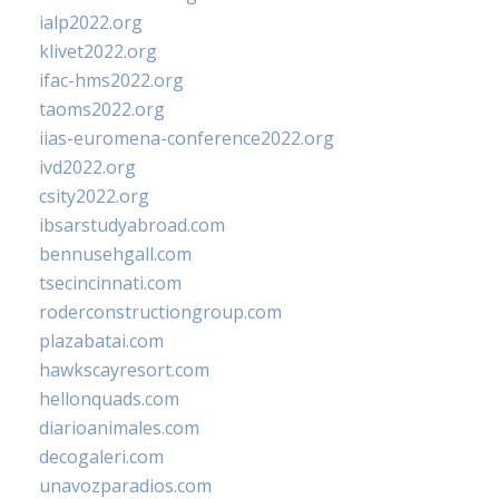
ialp2022.org
klivet2022.org
ifac-hms2022.org
taoms2022.org
iias-euromena-conference2022.org
ivd2022.org
csity2022.org
ibsarstudyabroad.com
bennusehgall.com
tsecincinnati.com
roderconstructiongroup.com
plazabatai.com
hawkscayresort.com
hellonquads.com
diarioanimales.com
decogaleri.com
unavozparadios.com