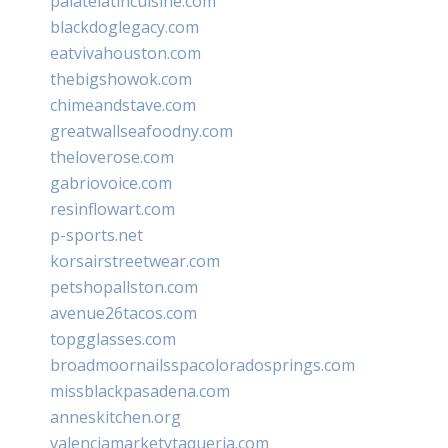
palatelatincuisine.com
blackdoglegacy.com
eatvivahouston.com
thebigshowok.com
chimeandstave.com
greatwallseafoodny.com
theloverose.com
gabriovoice.com
resinflowart.com
p-sports.net
korsairstreetwear.com
petshopallston.com
avenue26tacos.com
topgglasses.com
broadmoornailsspacoloradosprings.com
missblackpasadena.com
anneskitchen.org
valenciamarketytaqueria.com