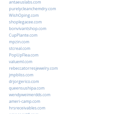
antaeuslabs.com
purelycleanchemdry.com
WishOping.com
shoplegacee.com
bonvivantshop.com
CupPlante.com
mpzin.com
stcreal.com
PopUpFlea.com
valueml.com
rebeccatorresjewelry.com
jmpbliss.com
drjorgerico.com
queensushipa.com
wendyweimerdds.com
ameri-camp.com
hrsreceivables.com