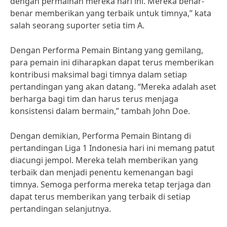
dengan permainan mereka hari ini. Mereka benar-
benar memberikan yang terbaik untuk timnya,” kata
salah seorang suporter setia tim A.
Dengan Performa Pemain Bintang yang gemilang,
para pemain ini diharapkan dapat terus memberikan
kontribusi maksimal bagi timnya dalam setiap
pertandingan yang akan datang. “Mereka adalah aset
berharga bagi tim dan harus terus menjaga
konsistensi dalam bermain,” tambah John Doe.
Dengan demikian, Performa Pemain Bintang di
pertandingan Liga 1 Indonesia hari ini memang patut
diacungi jempol. Mereka telah memberikan yang
terbaik dan menjadi penentu kemenangan bagi
timnya. Semoga performa mereka tetap terjaga dan
dapat terus memberikan yang terbaik di setiap
pertandingan selanjutnya.