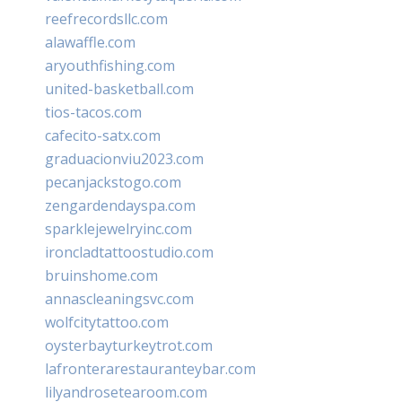
reefrecordsllc.com
alawaffle.com
aryouthfishing.com
united-basketball.com
tios-tacos.com
cafecito-satx.com
graduacionviu2023.com
pecanjackstogo.com
zengardendayspa.com
sparklejewelryinc.com
ironcladtattoostudio.com
bruinshome.com
annascleaningsvc.com
wolfcitytattoo.com
oysterbayturkeytrot.com
lafronterarestauranteybar.com
lilyandrosetearoom.com