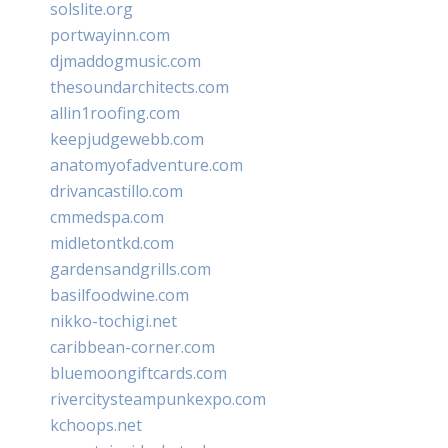
solslite.org
portwayinn.com
djmaddogmusic.com
thesoundarchitects.com
allin1roofing.com
keepjudgewebb.com
anatomyofadventure.com
drivancastillo.com
cmmedspa.com
midletontkd.com
gardensandgrills.com
basilfoodwine.com
nikko-tochigi.net
caribbean-corner.com
bluemoongiftcards.com
rivercitysteampunkexpo.com
kchoops.net