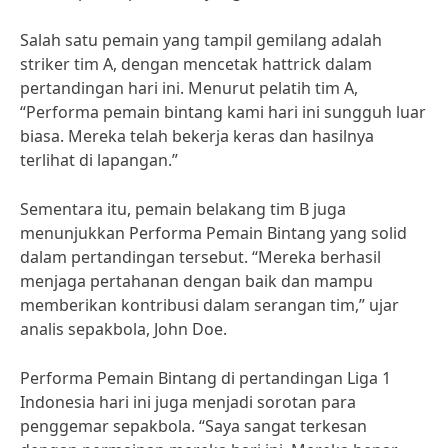
Salah satu pemain yang tampil gemilang adalah
striker tim A, dengan mencetak hattrick dalam
pertandingan hari ini. Menurut pelatih tim A,
“Performa pemain bintang kami hari ini sungguh luar
biasa. Mereka telah bekerja keras dan hasilnya
terlihat di lapangan.”
Sementara itu, pemain belakang tim B juga
menunjukkan Performa Pemain Bintang yang solid
dalam pertandingan tersebut. “Mereka berhasil
menjaga pertahanan dengan baik dan mampu
memberikan kontribusi dalam serangan tim,” ujar
analis sepakbola, John Doe.
Performa Pemain Bintang di pertandingan Liga 1
Indonesia hari ini juga menjadi sorotan para
penggemar sepakbola. “Saya sangat terkesan