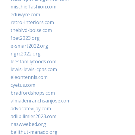
mischieffashion.com
eduwyre.com
retro-interiors.com
theblvd-boise.com
fpet2023.org
e-smart2022.org
ngrc2022.org
leesfamilyfoods.com
lewis-lewis-cpas.com
eleontennis.com
cyetus.com
bradfordshops.com
almadenranchsanjose.com
advocatevijay.com
adlibilimler2023.com
naswwebed.org
balithut-manado.org