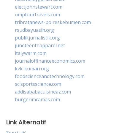
electjohnstewart.com
omptourtravels.com
tribratanews-polreskebumen.com
rsudbayuasih.org
publikjurnalistik.org
juneteenthapparel.net
italywarm.com
journaloffinanceeconomics.com
kvk-kumari.org
foodscienceandtechnology.com
scisportsscience.com
addisababacuisineaz.com
burgerimcamas.com
Link Alternatif