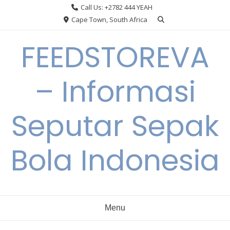
Skip
Call Us: +2782 444 YEAH
to
Cape Town, South Africa
content
FEEDSTOREVA
– Informasi
Seputar Sepak
Bola Indonesia
Menu