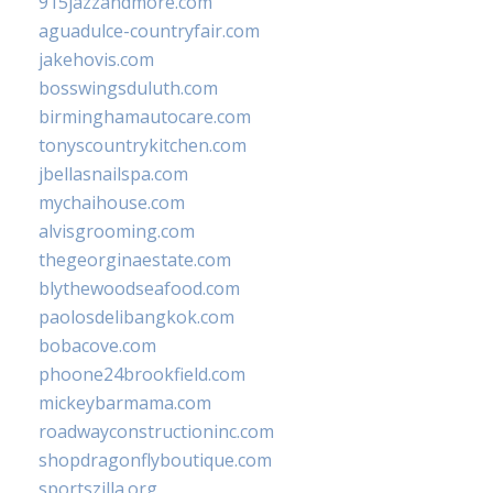
915jazzandmore.com
aguadulce-countryfair.com
jakehovis.com
bosswingsduluth.com
birminghamautocare.com
tonyscountrykitchen.com
jbellasnailspa.com
mychaihouse.com
alvisgrooming.com
thegeorginaestate.com
blythewoodseafood.com
paolosdelibangkok.com
bobacove.com
phoone24brookfield.com
mickeybarmama.com
roadwayconstructioninc.com
shopdragonflyboutique.com
sportszilla.org