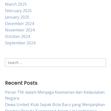
March 2025
February 2025
January 2025
December 2024
November 2024
October 2024
September 2024
Search
for:
Recent Posts
Peran TNI dalam Menjaga Keamanan dan Kedaulatan
Negara
Dewa United: Klub Sepak Bola Baru yang Menjanjikan