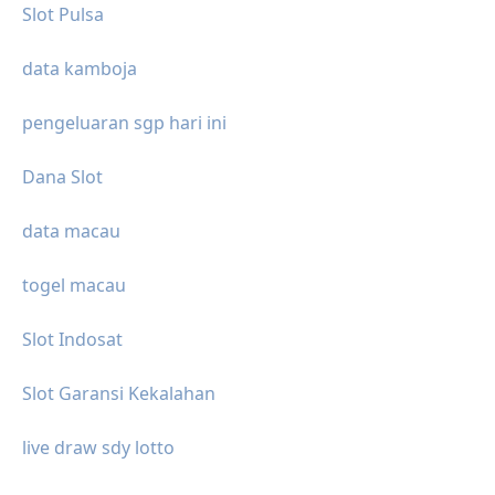
Slot Pulsa
data kamboja
pengeluaran sgp hari ini
Dana Slot
data macau
togel macau
Slot Indosat
Slot Garansi Kekalahan
live draw sdy lotto