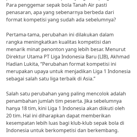
Para penggemar sepak bola Tanah Air pasti
penasaran, apa yang sebenarnya berbeda dari
format kompetisi yang sudah ada sebelumnya?
Pertama-tama, perubahan ini dilakukan dalam
rangka meningkatkan kualitas kompetisi dan
menarik minat penonton yang lebih besar. Menurut
Direktur Utama PT Liga Indonesia Baru (LIB), Akhmad
Hadian Lukita, “Perubahan format kompetisi ini
merupakan upaya untuk menjadikan Liga 1 Indonesia
sebagai salah satu liga terbaik di Asia.”
Salah satu perubahan yang paling mencolok adalah
penambahan jumlah tim peserta. Jika sebelumnya
hanya 18 tim, kini Liga 1 Indonesia akan diikuti oleh
20 tim. Hal ini diharapkan dapat memberikan
kesempatan lebih luas bagi klub-klub sepak bola di
Indonesia untuk berkompetisi dan berkembang.