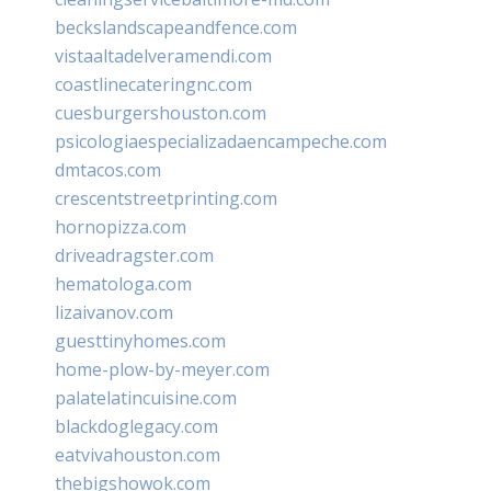
beckslandscapeandfence.com
vistaaltadelveramendi.com
coastlinecateringnc.com
cuesburgershouston.com
psicologiaespecializadaencampeche.com
dmtacos.com
crescentstreetprinting.com
hornopizza.com
driveadragster.com
hematologa.com
lizaivanov.com
guesttinyhomes.com
home-plow-by-meyer.com
palatelatincuisine.com
blackdoglegacy.com
eatvivahouston.com
thebigshowok.com