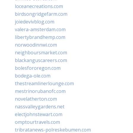
loceanecreations.com
birdsongridgefarm.com
joiedevivblog.com
valera-amsterdam.com
libertybrandhemp.com
norwoodinnwi.com
neighboursmarket.com
blackanguscareers.com
bolesfororegon.com
bodega-ole.com
thestreamlinerlounge.com
mestrinorubanofc.com
novelatherton.com
nassvalleygardens.net
electjohnstewart.com
omptourtravels.com
tribratanews-polreskebumen.com