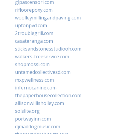
glpascensori.com
rifloorepoxy.com
woolleymillingandpaving.com
uptonpvd.com
2troublegrill.com
casateranga.com
sticksandstonesstudiooh.com
walkers-treeservice.com
shopmossi.com
untamedcollectivesd.com
mxpwellness.com
infernocanine.com
thepaperhousecollection.com
allisonwillisholley.com
solslite.org
portwayinn.com
djmaddogmusic.com