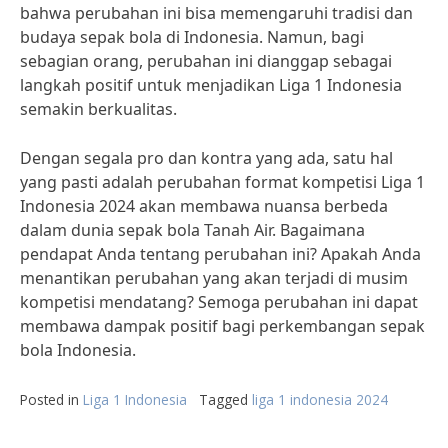
bahwa perubahan ini bisa memengaruhi tradisi dan
budaya sepak bola di Indonesia. Namun, bagi
sebagian orang, perubahan ini dianggap sebagai
langkah positif untuk menjadikan Liga 1 Indonesia
semakin berkualitas.
Dengan segala pro dan kontra yang ada, satu hal
yang pasti adalah perubahan format kompetisi Liga 1
Indonesia 2024 akan membawa nuansa berbeda
dalam dunia sepak bola Tanah Air. Bagaimana
pendapat Anda tentang perubahan ini? Apakah Anda
menantikan perubahan yang akan terjadi di musim
kompetisi mendatang? Semoga perubahan ini dapat
membawa dampak positif bagi perkembangan sepak
bola Indonesia.
Posted in
Liga 1 Indonesia
Tagged
liga 1 indonesia 2024