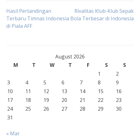
Post
Hasil Pertandingan
Rivalitas Klub-Klub Sepak
Terbaru Timnas Indonesia
Bola Terbesar di Indonesia
di Piala AFF
navigation
August 2026
M
T
W
T
F
S
S
1
2
3
4
5
6
7
8
9
10
11
12
13
14
15
16
17
18
19
20
21
22
23
24
25
26
27
28
29
30
31
« Mar