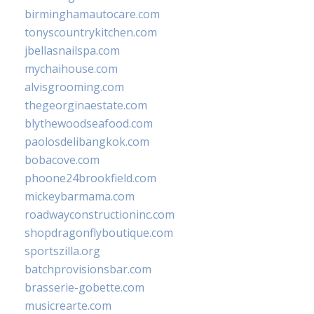
birminghamautocare.com
tonyscountrykitchen.com
jbellasnailspa.com
mychaihouse.com
alvisgrooming.com
thegeorginaestate.com
blythewoodseafood.com
paolosdelibangkok.com
bobacove.com
phoone24brookfield.com
mickeybarmama.com
roadwayconstructioninc.com
shopdragonflyboutique.com
sportszilla.org
batchprovisionsbar.com
brasserie-gobette.com
musicrearte.com