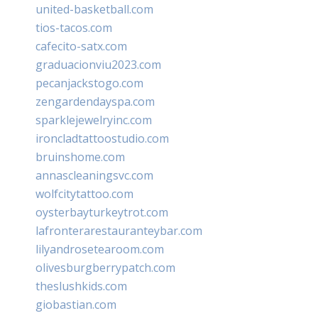
united-basketball.com
tios-tacos.com
cafecito-satx.com
graduacionviu2023.com
pecanjackstogo.com
zengardendayspa.com
sparklejewelryinc.com
ironcladtattoostudio.com
bruinshome.com
annascleaningsvc.com
wolfcitytattoo.com
oysterbayturkeytrot.com
lafronterarestauranteybar.com
lilyandrosetearoom.com
olivesburgberrypatch.com
theslushkids.com
giobastian.com