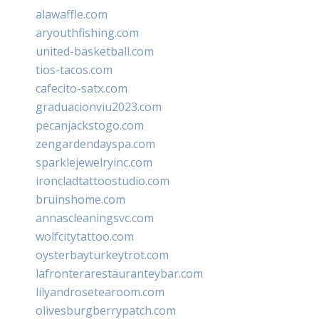
alawaffle.com
aryouthfishing.com
united-basketball.com
tios-tacos.com
cafecito-satx.com
graduacionviu2023.com
pecanjackstogo.com
zengardendayspa.com
sparklejewelryinc.com
ironcladtattoostudio.com
bruinshome.com
annascleaningsvc.com
wolfcitytattoo.com
oysterbayturkeytrot.com
lafronterarestauranteybar.com
lilyandrosetearoom.com
olivesburgberrypatch.com