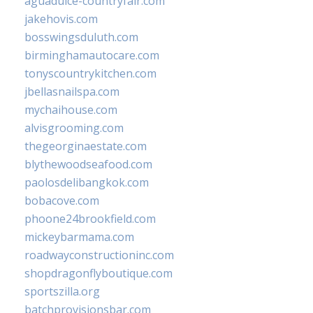
aguadulce-countryfair.com
jakehovis.com
bosswingsduluth.com
birminghamautocare.com
tonyscountrykitchen.com
jbellasnailspa.com
mychaihouse.com
alvisgrooming.com
thegeorginaestate.com
blythewoodseafood.com
paolosdelibangkok.com
bobacove.com
phoone24brookfield.com
mickeybarmama.com
roadwayconstructioninc.com
shopdragonflyboutique.com
sportszilla.org
batchprovisionsbar.com