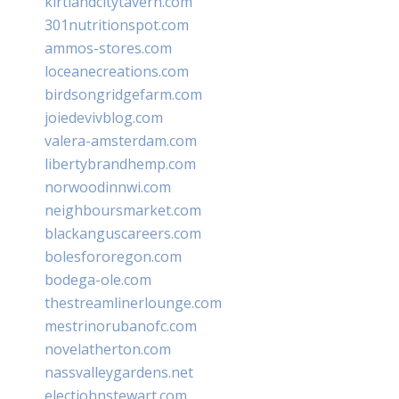
kirtlandcitytavern.com
301nutritionspot.com
ammos-stores.com
loceanecreations.com
birdsongridgefarm.com
joiedevivblog.com
valera-amsterdam.com
libertybrandhemp.com
norwoodinnwi.com
neighboursmarket.com
blackanguscareers.com
bolesfororegon.com
bodega-ole.com
thestreamlinerlounge.com
mestrinorubanofc.com
novelatherton.com
nassvalleygardens.net
electjohnstewart.com