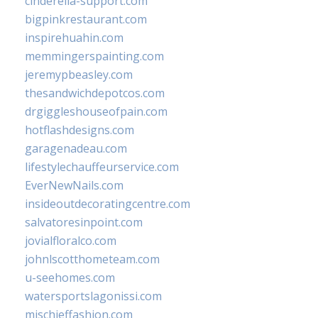
cinderella-support.com
bigpinkrestaurant.com
inspirehuahin.com
memmingerspainting.com
jeremypbeasley.com
thesandwichdepotcos.com
drgiggleshouseofpain.com
hotflashdesigns.com
garagenadeau.com
lifestylechauffeurservice.com
EverNewNails.com
insideoutdecoratingcentre.com
salvatoresinpoint.com
jovialfloralco.com
johnlscotthometeam.com
u-seehomes.com
watersportslagonissi.com
mischieffashion.com