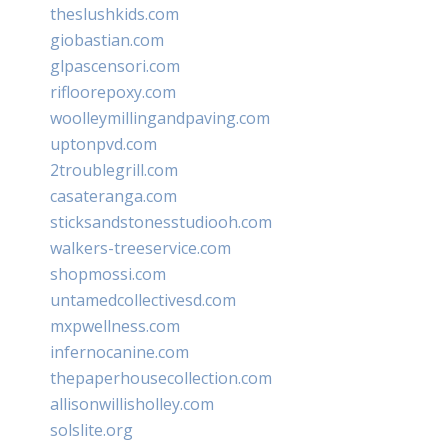
theslushkids.com
giobastian.com
glpascensori.com
rifloorepoxy.com
woolleymillingandpaving.com
uptonpvd.com
2troublegrill.com
casateranga.com
sticksandstonesstudiooh.com
walkers-treeservice.com
shopmossi.com
untamedcollectivesd.com
mxpwellness.com
infernocanine.com
thepaperhousecollection.com
allisonwillisholley.com
solslite.org