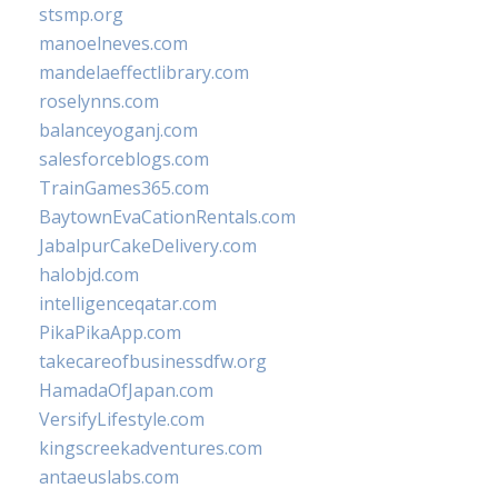
stsmp.org
manoelneves.com
mandelaeffectlibrary.com
roselynns.com
balanceyoganj.com
salesforceblogs.com
TrainGames365.com
BaytownEvaCationRentals.com
JabalpurCakeDelivery.com
halobjd.com
intelligenceqatar.com
PikaPikaApp.com
takecareofbusinessdfw.org
HamadaOfJapan.com
VersifyLifestyle.com
kingscreekadventures.com
antaeuslabs.com