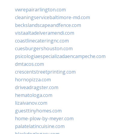
vwrepairarlington.com
cleaningservicebaltimore-md.com
beckslandscapeandfence.com
vistaaltadelveramendi.com
coastlinecateringnc.com
cuesburgershouston.com
psicologiaespecializadaencampeche.com
dmtacos.com
crescentstreetprinting.com
hornopizza.com
driveadragster.com
hematologa.com
lizaivanov.com
guesttinyhomes.com
home-plow-by-meyer.com
palatelatincuisine.com
blackdoglegacy.com