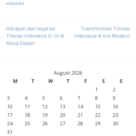
wikipedia
Post
Harapan dan Aspirasi
Transformasi Timnas
Timnas Indonesia U-16 di
Indonesia di Era Modern
Masa Depan
navigation
August 2026
M
T
W
T
F
S
S
1
2
3
4
5
6
7
8
9
10
11
12
13
14
15
16
17
18
19
20
21
22
23
24
25
26
27
28
29
30
31