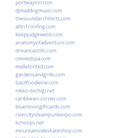
portwayinn.com
djmaddogmusic.com
thesoundarchitects.com
allin1roofing.com
keepjudgewebb.com
anatomyofadventure.com
drivancastillo.com
cmmedspa.com
midletontkd.com
gardensandgrills.com
basilfoodwine.com
nikko-tochigi.net
caribbean-corner.com
bluemoongiftcards.com
rivercitysteampunkexpo.com
kchoops.net
mountainsideskateshop.com