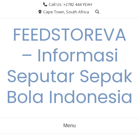
Skip
Call Us: +2782 444 YEAH
to
Cape Town, South Africa
content
FEEDSTOREVA
– Informasi
Seputar Sepak
Bola Indonesia
Menu