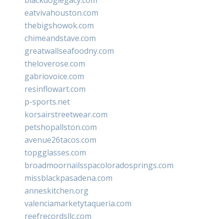
eatvivahouston.com
thebigshowok.com
chimeandstave.com
greatwallseafoodny.com
theloverose.com
gabriovoice.com
resinflowart.com
p-sports.net
korsairstreetwear.com
petshopallston.com
avenue26tacos.com
topgglasses.com
broadmoornailsspacoloradosprings.com
missblackpasadena.com
anneskitchen.org
valenciamarketytaqueria.com
reefrecordsllc.com