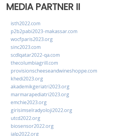
MEDIA PARTNER II
isth2022.com
p2b2pabi2023-makassar.com
wocfparis2023.org
sinc2023.com
scdlqatar2022-qa.com
thecolumbiagrill.com
provisionscheeseandwineshoppe.com
khedi2023.org
akademikgeriatri2023.org
marmarapediatri2023.org
emchie2023.org
girisimselradyoloji2022.org
utcd2022.org
biosensor2022.org
ialp2022.org