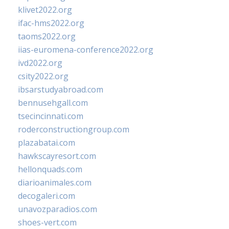
klivet2022.org
ifac-hms2022.org
taoms2022.org
iias-euromena-conference2022.org
ivd2022.org
csity2022.org
ibsarstudyabroad.com
bennusehgall.com
tsecincinnati.com
roderconstructiongroup.com
plazabatai.com
hawkscayresort.com
hellonquads.com
diarioanimales.com
decogaleri.com
unavozparadios.com
shoes-vert.com