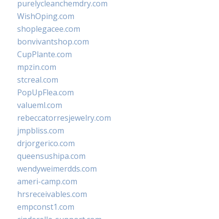
purelycleanchemdry.com
WishOping.com
shoplegacee.com
bonvivantshop.com
CupPlante.com
mpzin.com
stcreal.com
PopUpFlea.com
valueml.com
rebeccatorresjewelry.com
jmpbliss.com
drjorgerico.com
queensushipa.com
wendyweimerdds.com
ameri-camp.com
hrsreceivables.com
empconst1.com