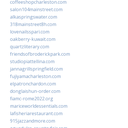
coffeeshopcharleston.com
salon104mainstreet.com
alkaspringswater.com
318mainstreet8h.com
lovenailsspari.com
oakberry-kuwait.com
quartzliterary.com
friendsofbroderickpark.com
studiopiattellina.com
jannagrillspringfield.com
fujiyamacharleston.com
elpatronchardon.com
donglaishun-order.com
fiamc-rome2022.org
mariceworldessentials.com
lafisheriarestaurant.com
915jazzandmore.com