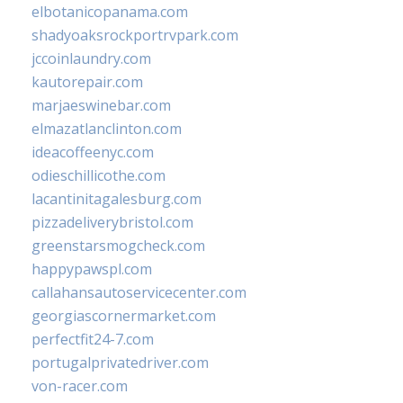
elbotanicopanama.com
shadyoaksrockportrvpark.com
jccoinlaundry.com
kautorepair.com
marjaeswinebar.com
elmazatlanclinton.com
ideacoffeenyc.com
odieschillicothe.com
lacantinitagalesburg.com
pizzadeliverybristol.com
greenstarsmogcheck.com
happypawspl.com
callahansautoservicecenter.com
georgiascornermarket.com
perfectfit24-7.com
portugalprivatedriver.com
von-racer.com