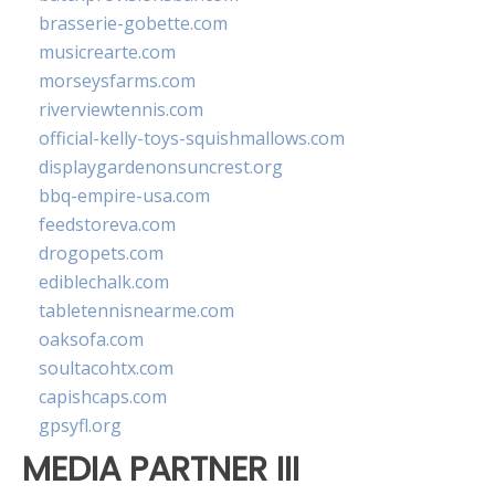
brasserie-gobette.com
musicrearte.com
morseysfarms.com
riverviewtennis.com
official-kelly-toys-squishmallows.com
displaygardenonsuncrest.org
bbq-empire-usa.com
feedstoreva.com
drogopets.com
ediblechalk.com
tabletennisnearme.com
oaksofa.com
soultacohtx.com
capishcaps.com
gpsyfl.org
MEDIA PARTNER III