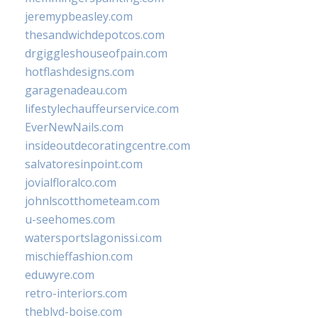
jeremypbeasley.com
thesandwichdepotcos.com
drgiggleshouseofpain.com
hotflashdesigns.com
garagenadeau.com
lifestylechauffeurservice.com
EverNewNails.com
insideoutdecoratingcentre.com
salvatoresinpoint.com
jovialfloralco.com
johnlscotthometeam.com
u-seehomes.com
watersportslagonissi.com
mischieffashion.com
eduwyre.com
retro-interiors.com
theblvd-boise.com