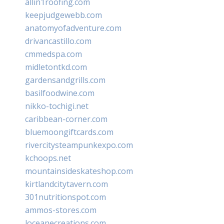
allin1roofing.com
keepjudgewebb.com
anatomyofadventure.com
drivancastillo.com
cmmedspa.com
midletontkd.com
gardensandgrills.com
basilfoodwine.com
nikko-tochigi.net
caribbean-corner.com
bluemoongiftcards.com
rivercitysteampunkexpo.com
kchoops.net
mountainsideskateshop.com
kirtlandcitytavern.com
301nutritionspot.com
ammos-stores.com
loceanecreations.com