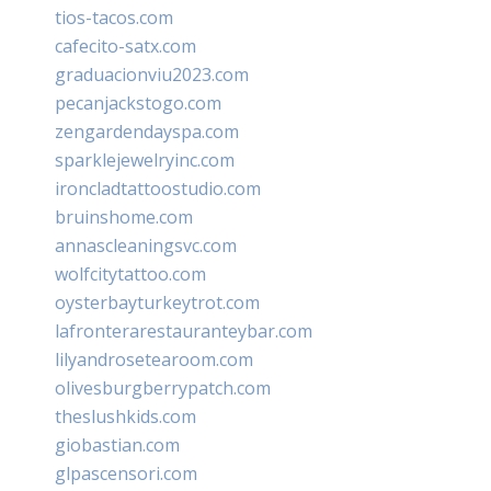
tios-tacos.com
cafecito-satx.com
graduacionviu2023.com
pecanjackstogo.com
zengardendayspa.com
sparklejewelryinc.com
ironcladtattoostudio.com
bruinshome.com
annascleaningsvc.com
wolfcitytattoo.com
oysterbayturkeytrot.com
lafronterarestauranteybar.com
lilyandrosetearoom.com
olivesburgberrypatch.com
theslushkids.com
giobastian.com
glpascensori.com