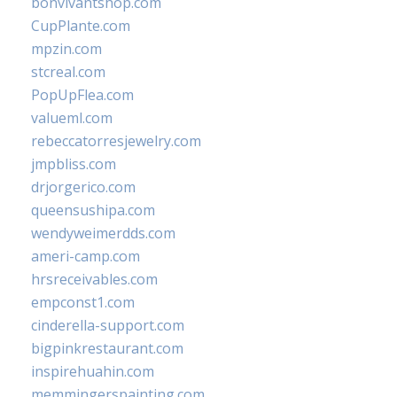
bonvivantshop.com
CupPlante.com
mpzin.com
stcreal.com
PopUpFlea.com
valueml.com
rebeccatorresjewelry.com
jmpbliss.com
drjorgerico.com
queensushipa.com
wendyweimerdds.com
ameri-camp.com
hrsreceivables.com
empconst1.com
cinderella-support.com
bigpinkrestaurant.com
inspirehuahin.com
memmingerspainting.com