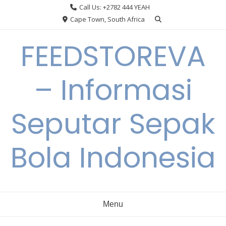
Skip
Call Us: +2782 444 YEAH
to
Cape Town, South Africa
content
FEEDSTOREVA
– Informasi
Seputar Sepak
Bola Indonesia
Menu