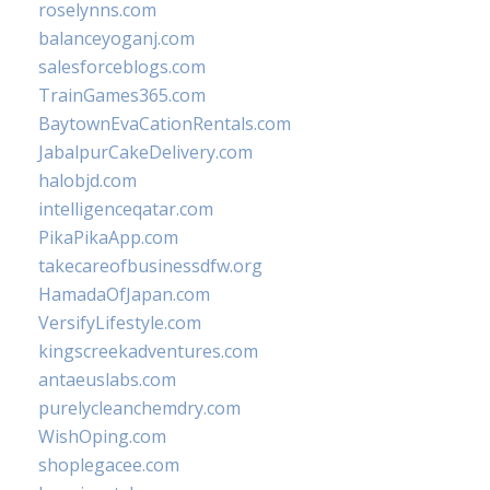
roselynns.com
balanceyoganj.com
salesforceblogs.com
TrainGames365.com
BaytownEvaCationRentals.com
JabalpurCakeDelivery.com
halobjd.com
intelligenceqatar.com
PikaPikaApp.com
takecareofbusinessdfw.org
HamadaOfJapan.com
VersifyLifestyle.com
kingscreekadventures.com
antaeuslabs.com
purelycleanchemdry.com
WishOping.com
shoplegacee.com