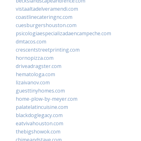
beckslandscapeandfence.com
vistaaltadelveramendi.com
coastlinecateringnc.com
cuesburgershouston.com
psicologiaespecializadaencampeche.com
dmtacos.com
crescentstreetprinting.com
hornopizza.com
driveadragster.com
hematologa.com
lizaivanov.com
guesttinyhomes.com
home-plow-by-meyer.com
palatelatincuisine.com
blackdoglegacy.com
eatvivahouston.com
thebigshowok.com
chimeandstave.com