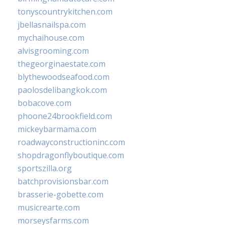
tonyscountrykitchen.com
jbellasnailspa.com
mychaihouse.com
alvisgrooming.com
thegeorginaestate.com
blythewoodseafood.com
paolosdelibangkok.com
bobacove.com
phoone24brookfield.com
mickeybarmama.com
roadwayconstructioninc.com
shopdragonflyboutique.com
sportszilla.org
batchprovisionsbar.com
brasserie-gobette.com
musicrearte.com
morseysfarms.com