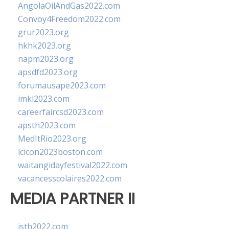
AngolaOilAndGas2022.com
Convoy4Freedom2022.com
grur2023.org
hkhk2023.org
napm2023.org
apsdfd2023.org
forumausape2023.com
imkl2023.com
careerfaircsd2023.com
apsth2023.com
MedItRio2023.org
lcicon2023boston.com
waitangidayfestival2022.com
vacancesscolaires2022.com
MEDIA PARTNER II
isth2022.com