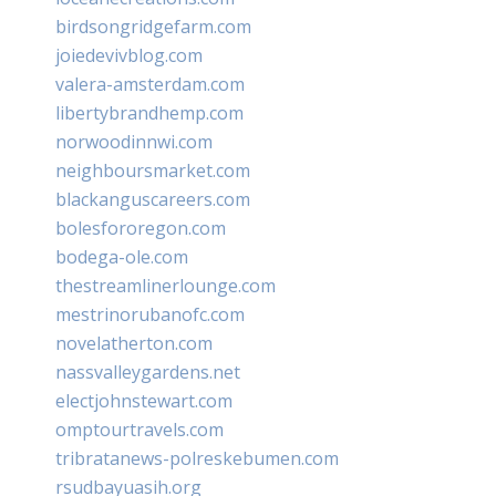
birdsongridgefarm.com
joiedevivblog.com
valera-amsterdam.com
libertybrandhemp.com
norwoodinnwi.com
neighboursmarket.com
blackanguscareers.com
bolesfororegon.com
bodega-ole.com
thestreamlinerlounge.com
mestrinorubanofc.com
novelatherton.com
nassvalleygardens.net
electjohnstewart.com
omptourtravels.com
tribratanews-polreskebumen.com
rsudbayuasih.org