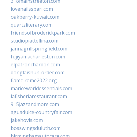
318mainstreet8h.com
lovenailsspari.com
oakberry-kuwait.com
quartzliterary.com
friendsofbroderickpark.com
studiopiattellina.com
jannagrillspringfield.com
fujiyamacharleston.com
elpatronchardon.com
donglaishun-order.com
fiamc-rome2022.org
mariceworldessentials.com
lafisheriarestaurant.com
915jazzandmore.com
aguadulce-countryfair.com
jakehovis.com
bosswingsduluth.com
birminghamautocare.com