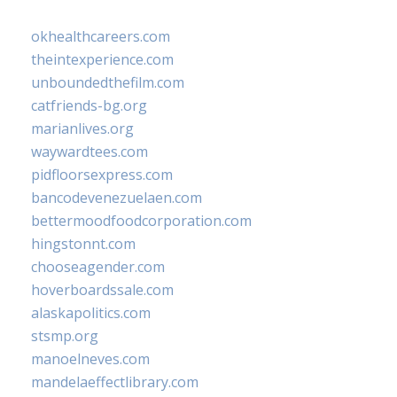
okhealthcareers.com
theintexperience.com
unboundedthefilm.com
catfriends-bg.org
marianlives.org
waywardtees.com
pidfloorsexpress.com
bancodevenezuelaen.com
bettermoodfoodcorporation.com
hingstonnt.com
chooseagender.com
hoverboardssale.com
alaskapolitics.com
stsmp.org
manoelneves.com
mandelaeffectlibrary.com