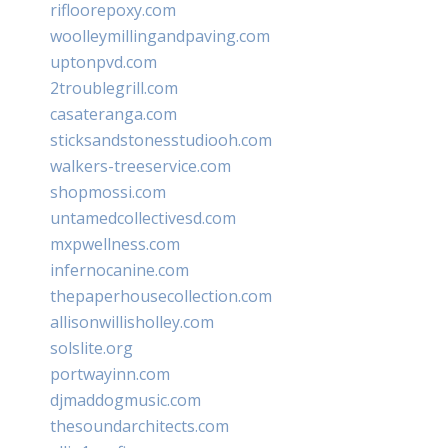
rifloorepoxy.com
woolleymillingandpaving.com
uptonpvd.com
2troublegrill.com
casateranga.com
sticksandstonesstudiooh.com
walkers-treeservice.com
shopmossi.com
untamedcollectivesd.com
mxpwellness.com
infernocanine.com
thepaperhousecollection.com
allisonwillisholley.com
solslite.org
portwayinn.com
djmaddogmusic.com
thesoundarchitects.com