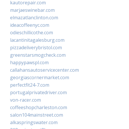
kautorepair.com
marjaeswinebar.com
elmazatlanclinton.com
ideacoffeenyc.com
odieschillicothe.com
lacantinitagalesburg.com
pizzadeliverybristol.com
greenstarsmogcheck.com
happypawspl.com
callahansautoservicecenter.com
georgiascornermarket.com
perfectfit24-7.com
portugalprivatedriver.com
von-racer.com
coffeeshopcharleston.com
salon104mainstreet.com
alkaspringswater.com