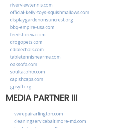
riverviewtennis.com
official-kelly-toys-squishmallows.com
displaygardenonsuncrest.org
bbq-empire-usa.com
feedstoreva.com
drogopets.com
ediblechalk.com
tabletennisnearme.com
oaksofa.com
soultacohtx.com
capishcaps.com
gpsyfl.org
MEDIA PARTNER III
vwrepairarlington.com
cleaningservicebaltimore-md.com