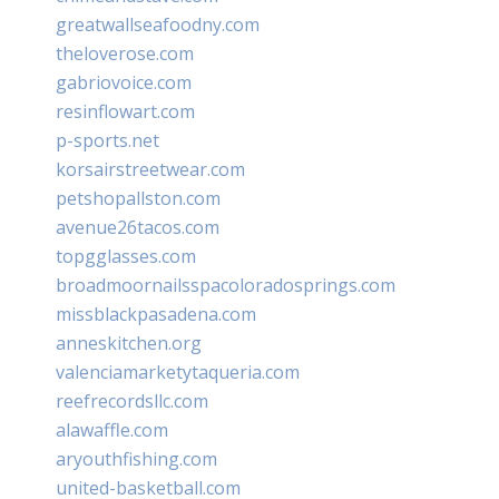
greatwallseafoodny.com
theloverose.com
gabriovoice.com
resinflowart.com
p-sports.net
korsairstreetwear.com
petshopallston.com
avenue26tacos.com
topgglasses.com
broadmoornailsspacoloradosprings.com
missblackpasadena.com
anneskitchen.org
valenciamarketytaqueria.com
reefrecordsllc.com
alawaffle.com
aryouthfishing.com
united-basketball.com