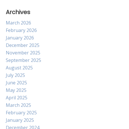
Archives
March 2026
February 2026
January 2026
December 2025
November 2025
September 2025
August 2025
July 2025
June 2025
May 2025
April 2025
March 2025
February 2025
January 2025
December 2024