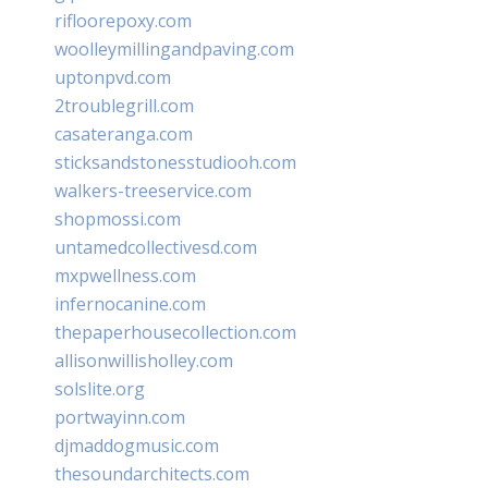
rifloorepoxy.com
woolleymillingandpaving.com
uptonpvd.com
2troublegrill.com
casateranga.com
sticksandstonesstudiooh.com
walkers-treeservice.com
shopmossi.com
untamedcollectivesd.com
mxpwellness.com
infernocanine.com
thepaperhousecollection.com
allisonwillisholley.com
solslite.org
portwayinn.com
djmaddogmusic.com
thesoundarchitects.com