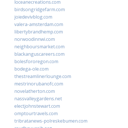
loceanecreations.com
birdsongridgefarm.com
joiedevivblog.com
valera-amsterdam.com
libertybrandhemp.com
norwoodinnwi.com
neighboursmarket.com
blackanguscareers.com
bolesfororegon.com
bodega-ole.com
thestreamlinerlounge.com
mestrinorubanofc.com
novelatherton.com
nassvalleygardens.net
electjohnstewart.com
omptourtravels.com
tribratanews-polreskebumen.com