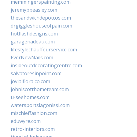
memmingerspainting.com
jeremypbeasley.com
thesandwichdepotcos.com
drgiggleshouseofpain.com
hotflashdesigns.com
garagenadeau.com
lifestylechauffeurservice.com
EverNewNails.com
insideoutdecoratingcentre.com
salvatoresinpoint.com
jovialfloralco.com
johnlscotthometeam.com
u-seehomes.com
watersportslagonissi.com
mischieffashion.com
eduwyre.com
retro-interiors.com