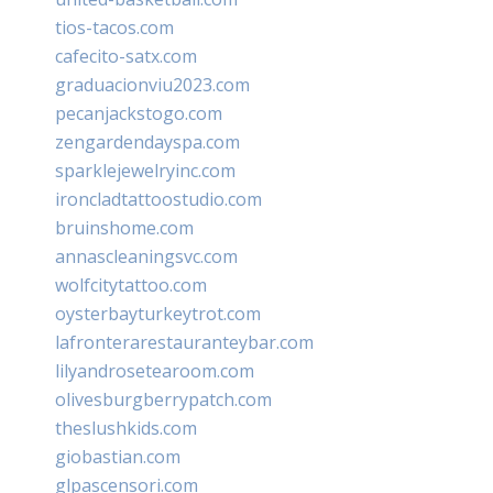
tios-tacos.com
cafecito-satx.com
graduacionviu2023.com
pecanjackstogo.com
zengardendayspa.com
sparklejewelryinc.com
ironcladtattoostudio.com
bruinshome.com
annascleaningsvc.com
wolfcitytattoo.com
oysterbayturkeytrot.com
lafronterarestauranteybar.com
lilyandrosetearoom.com
olivesburgberrypatch.com
theslushkids.com
giobastian.com
glpascensori.com