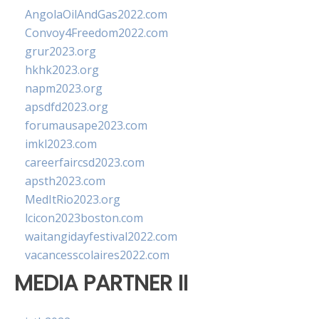
AngolaOilAndGas2022.com
Convoy4Freedom2022.com
grur2023.org
hkhk2023.org
napm2023.org
apsdfd2023.org
forumausape2023.com
imkl2023.com
careerfaircsd2023.com
apsth2023.com
MedItRio2023.org
lcicon2023boston.com
waitangidayfestival2022.com
vacancesscolaires2022.com
MEDIA PARTNER II