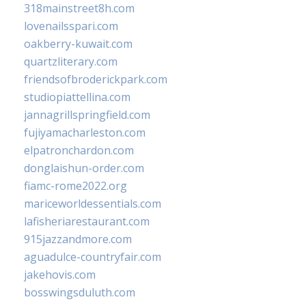
318mainstreet8h.com
lovenailsspari.com
oakberry-kuwait.com
quartzliterary.com
friendsofbroderickpark.com
studiopiattellina.com
jannagrillspringfield.com
fujiyamacharleston.com
elpatronchardon.com
donglaishun-order.com
fiamc-rome2022.org
mariceworldessentials.com
lafisheriarestaurant.com
915jazzandmore.com
aguadulce-countryfair.com
jakehovis.com
bosswingsduluth.com