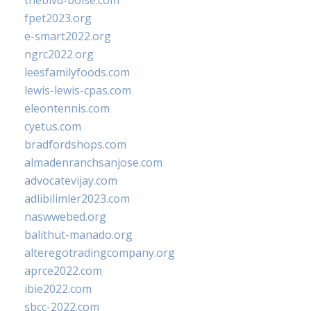
theblvd-boise.com
fpet2023.org
e-smart2022.org
ngrc2022.org
leesfamilyfoods.com
lewis-lewis-cpas.com
eleontennis.com
cyetus.com
bradfordshops.com
almadenranchsanjose.com
advocatevijay.com
adlibilimler2023.com
naswwebed.org
balithut-manado.org
alteregotradingcompany.org
aprce2022.com
ibie2022.com
sbcc-2022.com