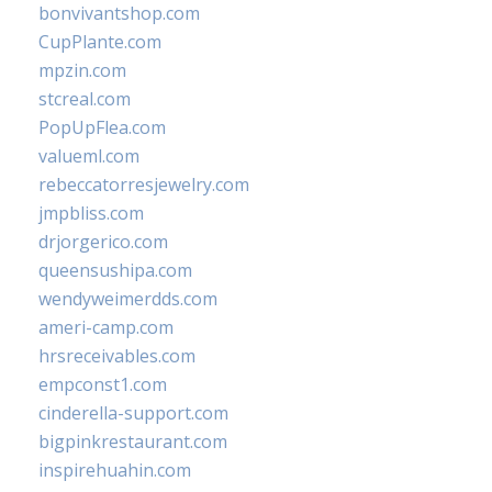
bonvivantshop.com
CupPlante.com
mpzin.com
stcreal.com
PopUpFlea.com
valueml.com
rebeccatorresjewelry.com
jmpbliss.com
drjorgerico.com
queensushipa.com
wendyweimerdds.com
ameri-camp.com
hrsreceivables.com
empconst1.com
cinderella-support.com
bigpinkrestaurant.com
inspirehuahin.com