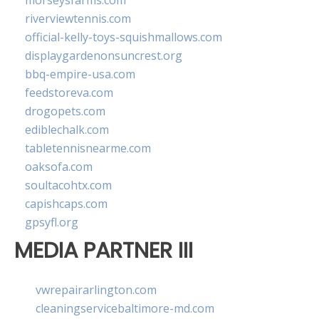
morseysfarms.com
riverviewtennis.com
official-kelly-toys-squishmallows.com
displaygardenonsuncrest.org
bbq-empire-usa.com
feedstoreva.com
drogopets.com
ediblechalk.com
tabletennisnearme.com
oaksofa.com
soultacohtx.com
capishcaps.com
gpsyfl.org
MEDIA PARTNER III
vwrepairarlington.com
cleaningservicebaltimore-md.com