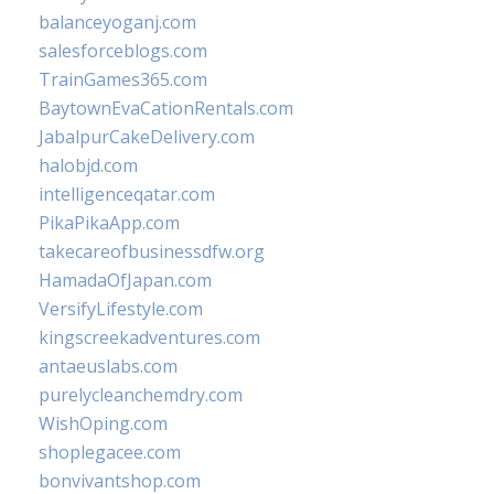
balanceyoganj.com
salesforceblogs.com
TrainGames365.com
BaytownEvaCationRentals.com
JabalpurCakeDelivery.com
halobjd.com
intelligenceqatar.com
PikaPikaApp.com
takecareofbusinessdfw.org
HamadaOfJapan.com
VersifyLifestyle.com
kingscreekadventures.com
antaeuslabs.com
purelycleanchemdry.com
WishOping.com
shoplegacee.com
bonvivantshop.com