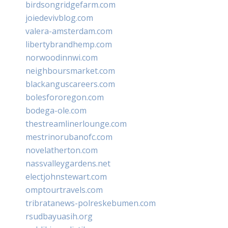
birdsongridgefarm.com
joiedevivblog.com
valera-amsterdam.com
libertybrandhemp.com
norwoodinnwi.com
neighboursmarket.com
blackanguscareers.com
bolesfororegon.com
bodega-ole.com
thestreamlinerlounge.com
mestrinorubanofc.com
novelatherton.com
nassvalleygardens.net
electjohnstewart.com
omptourtravels.com
tribratanews-polreskebumen.com
rsudbayuasih.org