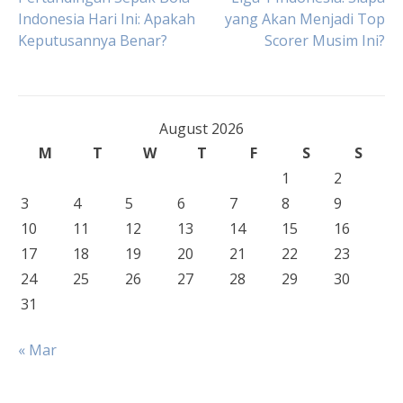
Indonesia Hari Ini: Apakah
yang Akan Menjadi Top
navigation
Keputusannya Benar?
Scorer Musim Ini?
August 2026
M
T
W
T
F
S
S
1
2
3
4
5
6
7
8
9
10
11
12
13
14
15
16
17
18
19
20
21
22
23
24
25
26
27
28
29
30
31
« Mar