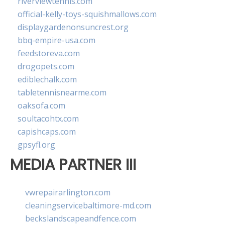
riverviewtennis.com
official-kelly-toys-squishmallows.com
displaygardenonsuncrest.org
bbq-empire-usa.com
feedstoreva.com
drogopets.com
ediblechalk.com
tabletennisnearme.com
oaksofa.com
soultacohtx.com
capishcaps.com
gpsyfl.org
MEDIA PARTNER III
vwrepairarlington.com
cleaningservicebaltimore-md.com
beckslandscapeandfence.com