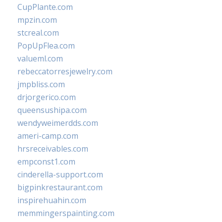
CupPlante.com
mpzin.com
stcreal.com
PopUpFlea.com
valueml.com
rebeccatorresjewelry.com
jmpbliss.com
drjorgerico.com
queensushipa.com
wendyweimerdds.com
ameri-camp.com
hrsreceivables.com
empconst1.com
cinderella-support.com
bigpinkrestaurant.com
inspirehuahin.com
memmingerspainting.com