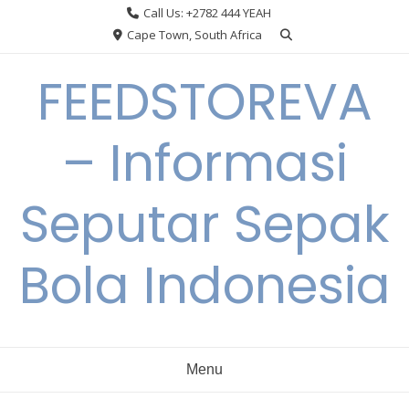
Skip
Call Us: +2782 444 YEAH
to
Cape Town, South Africa
content
FEEDSTOREVA
– Informasi
Seputar Sepak
Bola Indonesia
Menu