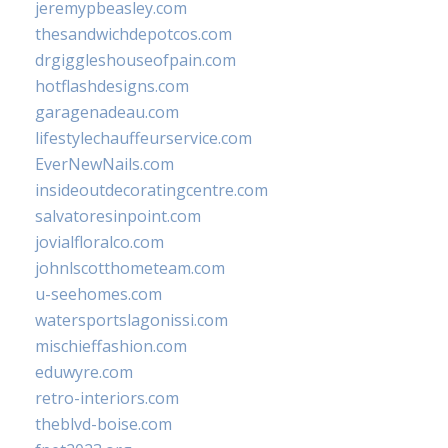
jeremypbeasley.com
thesandwichdepotcos.com
drgiggleshouseofpain.com
hotflashdesigns.com
garagenadeau.com
lifestylechauffeurservice.com
EverNewNails.com
insideoutdecoratingcentre.com
salvatoresinpoint.com
jovialfloralco.com
johnlscotthometeam.com
u-seehomes.com
watersportslagonissi.com
mischieffashion.com
eduwyre.com
retro-interiors.com
theblvd-boise.com