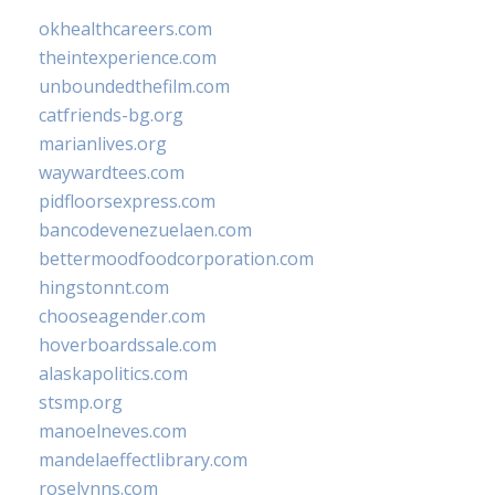
okhealthcareers.com
theintexperience.com
unboundedthefilm.com
catfriends-bg.org
marianlives.org
waywardtees.com
pidfloorsexpress.com
bancodevenezuelaen.com
bettermoodfoodcorporation.com
hingstonnt.com
chooseagender.com
hoverboardssale.com
alaskapolitics.com
stsmp.org
manoelneves.com
mandelaeffectlibrary.com
roselynns.com