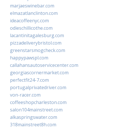
marjaeswinebar.com
elmazatlanclinton.com
ideacoffeenyc.com
odieschillicothe.com
lacantinitagalesburg.com
pizzadeliverybristol.com
greenstarsmogcheck.com
happypawspl.com
callahansautoservicecenter.com
georgiascornermarket.com
perfectfit24-7.com
portugalprivatedriver.com
von-racer.com
coffeeshopcharleston.com
salon104mainstreet.com
alkaspringswater.com
318mainstreet8h.com