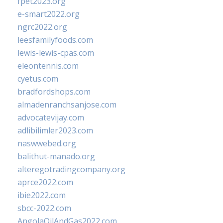
fpet2023.org
e-smart2022.org
ngrc2022.org
leesfamilyfoods.com
lewis-lewis-cpas.com
eleontennis.com
cyetus.com
bradfordshops.com
almadenranchsanjose.com
advocatevijay.com
adlibilimler2023.com
naswwebed.org
balithut-manado.org
alteregotradingcompany.org
aprce2022.com
ibie2022.com
sbcc-2022.com
AngolaOilAndGas2022.com