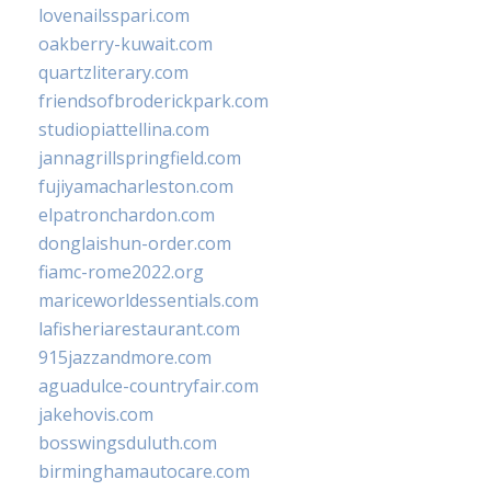
lovenailsspari.com
oakberry-kuwait.com
quartzliterary.com
friendsofbroderickpark.com
studiopiattellina.com
jannagrillspringfield.com
fujiyamacharleston.com
elpatronchardon.com
donglaishun-order.com
fiamc-rome2022.org
mariceworldessentials.com
lafisheriarestaurant.com
915jazzandmore.com
aguadulce-countryfair.com
jakehovis.com
bosswingsduluth.com
birminghamautocare.com