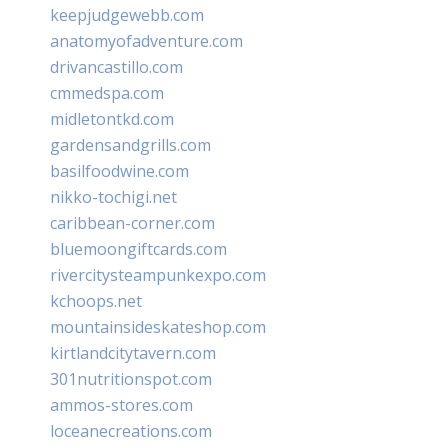
keepjudgewebb.com
anatomyofadventure.com
drivancastillo.com
cmmedspa.com
midletontkd.com
gardensandgrills.com
basilfoodwine.com
nikko-tochigi.net
caribbean-corner.com
bluemoongiftcards.com
rivercitysteampunkexpo.com
kchoops.net
mountainsideskateshop.com
kirtlandcitytavern.com
301nutritionspot.com
ammos-stores.com
loceanecreations.com