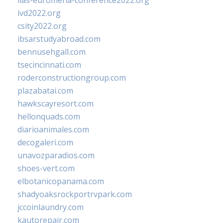
iias-euromena-conference2022.org
ivd2022.org
csity2022.org
ibsarstudyabroad.com
bennusehgall.com
tsecincinnati.com
roderconstructiongroup.com
plazabatai.com
hawkscayresort.com
hellonquads.com
diarioanimales.com
decogaleri.com
unavozparadios.com
shoes-vert.com
elbotanicopanama.com
shadyoaksrockportrvpark.com
jccoinlaundry.com
kautorepair.com