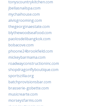
tonyscountrykitchen.com
jbellasnailspa.com
mychaihouse.com
alvisgrooming.com
thegeorginaestate.com
blythewoodseafood.com
paolosdelibangkok.com
bobacove.com
phoone24brookfield.com
mickeybarmama.com
roadwayconstructioninc.com
shopdragonflyboutique.com
sportszilla.org
batchprovisionsbar.com
brasserie-gobette.com
musicrearte.com
morseysfarms.com