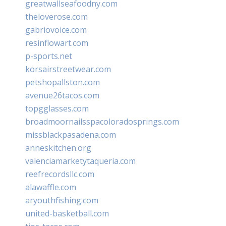
greatwallseafoodny.com
theloverose.com
gabriovoice.com
resinflowart.com
p-sports.net
korsairstreetwear.com
petshopallston.com
avenue26tacos.com
topgglasses.com
broadmoornailsspacoloradosprings.com
missblackpasadena.com
anneskitchen.org
valenciamarketytaqueria.com
reefrecordsllc.com
alawaffle.com
aryouthfishing.com
united-basketball.com