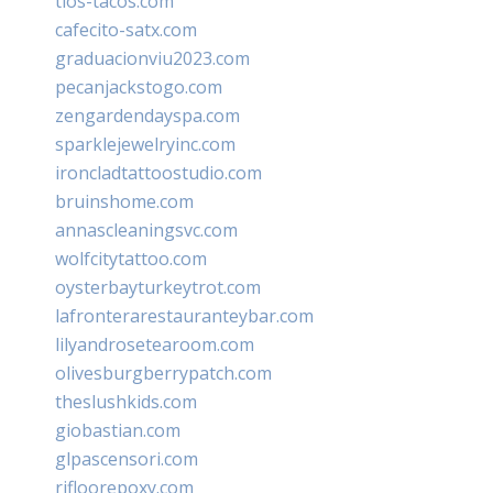
tios-tacos.com
cafecito-satx.com
graduacionviu2023.com
pecanjackstogo.com
zengardendayspa.com
sparklejewelryinc.com
ironcladtattoostudio.com
bruinshome.com
annascleaningsvc.com
wolfcitytattoo.com
oysterbayturkeytrot.com
lafronterarestauranteybar.com
lilyandrosetearoom.com
olivesburgberrypatch.com
theslushkids.com
giobastian.com
glpascensori.com
rifloorepoxy.com