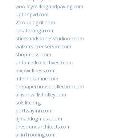
woolleymillingandpaving.com
uptonpvd.com
2troublegrill.com
casateranga.com
sticksandstonesstudiooh.com
walkers-treeservice.com
shopmossi.com
untamedcollectivesd.com
mxpwellness.com
infernocanine.com
thepaperhousecollection.com
allisonwillisholley.com
solslite.org
portwayinn.com
djmaddogmusic.com
thesoundarchitects.com
allin1roofing.com