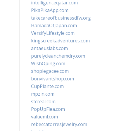
intelligenceqatar.com
PikaPikaApp.com
takecareofbusinessdfw.org
HamadaOfJapan.com
VersifyLifestyle.com
kingscreekadventures.com
antaeuslabs.com
purelycleanchemdry.com
WishOping.com
shoplegacee.com
bonvivantshop.com
CupPlante.com
mpzin.com
stcreal.com
PopUpFlea.com
valueml.com
rebeccatorresjewelry.com