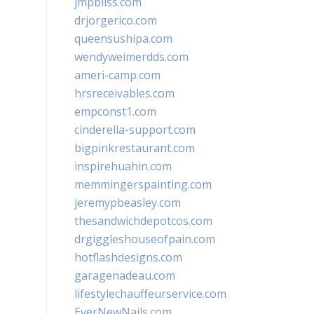
jmpbliss.com
drjorgerico.com
queensushipa.com
wendyweimerdds.com
ameri-camp.com
hrsreceivables.com
empconst1.com
cinderella-support.com
bigpinkrestaurant.com
inspirehuahin.com
memmingerspainting.com
jeremypbeasley.com
thesandwichdepotcos.com
drgiggleshouseofpain.com
hotflashdesigns.com
garagenadeau.com
lifestylechauffeurservice.com
EverNewNails.com