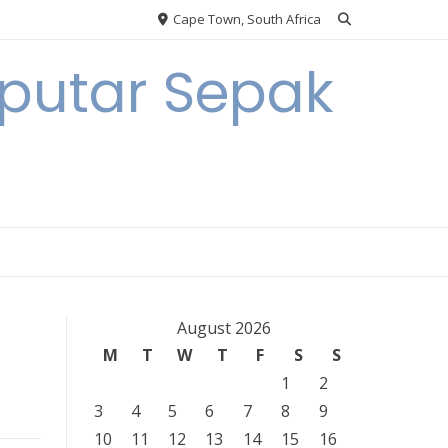
Cape Town, South Africa
eputar Sepak
August 2026
M
T
W
T
F
S
S
1
2
3
4
5
6
7
8
9
10
11
12
13
14
15
16