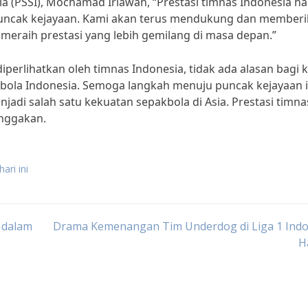
 (PSSI), Mochamad Iriawan, “Prestasi timnas Indonesia har
 puncak kejayaan. Kami akan terus mendukung dan member
 meraih prestasi yang lebih gemilang di masa depan.”
perlihatkan oleh timnas Indonesia, tidak ada alasan bagi k
bola Indonesia. Semoga langkah menuju puncak kejayaan i
adi salah satu kekuatan sepakbola di Asia. Prestasi timna
anggakan.
ari ini
 dalam
Drama Kemenangan Tim Underdog di Liga 1 Indo
Ha