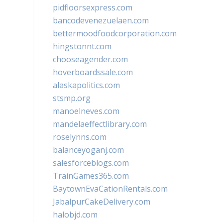
pidfloorsexpress.com
bancodevenezuelaen.com
bettermoodfoodcorporation.com
hingstonnt.com
chooseagender.com
hoverboardssale.com
alaskapolitics.com
stsmp.org
manoelneves.com
mandelaeffectlibrary.com
roselynns.com
balanceyoganj.com
salesforceblogs.com
TrainGames365.com
BaytownEvaCationRentals.com
JabalpurCakeDelivery.com
halobjd.com