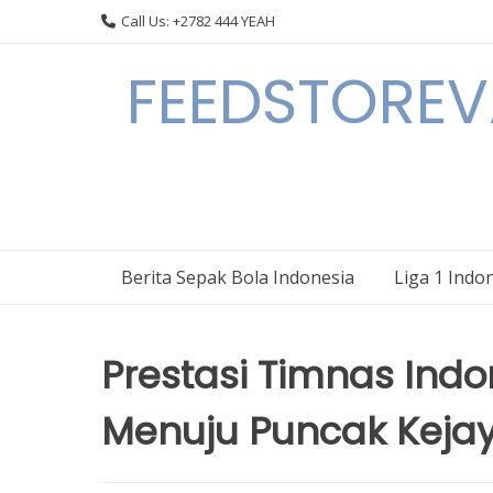
Skip
Call Us: +2782 444 YEAH
to
content
FEEDSTOREVA
Berita Sepak Bola Indonesia
Liga 1 Indo
Prestasi Timnas Indo
Menuju Puncak Keja