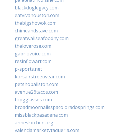
blackdoglegacy.com
eatvivahouston.com
thebigshowok.com
chimeandstave.com
greatwallseafoodny.com
theloverose.com
gabriovoice.com
resinflowart.com
p-sports.net
korsairstreetwear.com
petshopallston.com
avenue26tacos.com
topgglasses.com
broadmoornailsspacoloradosprings.com
missblackpasadena.com
anneskitchen.org
valenciamarketytaqueria.com