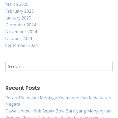
March 2025
February 2025
January 2025
December 2024
November 2024
October 2024
September 2024
Search
for:
Recent Posts
Peran TNI dalam Menjaga Keamanan dan Kedaulatan
Negara
Dewa United: Klub Sepak Bola Baru yang Menjanjikan
Prestasi Persita Tangerang dalam Liga Indonesia