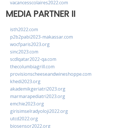
vacancesscolaires2022.com
MEDIA PARTNER II
isth2022.com
p2b2pabi2023-makassar.com
wocfparis2023.org
sinc2023.com
scdlqatar2022-qa.com
thecolumbiagrill.com
provisionscheeseandwineshoppe.com
khedi2023.org
akademikgeriatri2023.org
marmarapediatri2023.org
emchie2023.org
girisimselradyoloji2022.org
utcd2022.org
biosensor2022.org