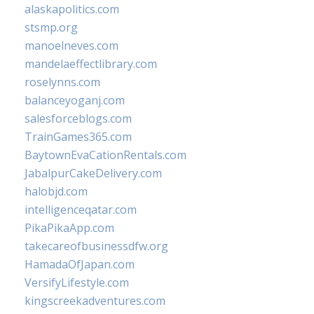
alaskapolitics.com
stsmp.org
manoelneves.com
mandelaeffectlibrary.com
roselynns.com
balanceyoganj.com
salesforceblogs.com
TrainGames365.com
BaytownEvaCationRentals.com
JabalpurCakeDelivery.com
halobjd.com
intelligenceqatar.com
PikaPikaApp.com
takecareofbusinessdfw.org
HamadaOfJapan.com
VersifyLifestyle.com
kingscreekadventures.com