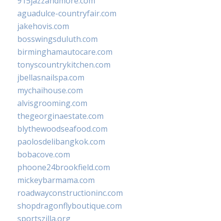
915jazzandmore.com
aguadulce-countryfair.com
jakehovis.com
bosswingsduluth.com
birminghamautocare.com
tonyscountrykitchen.com
jbellasnailspa.com
mychaihouse.com
alvisgrooming.com
thegeorginaestate.com
blythewoodseafood.com
paolosdelibangkok.com
bobacove.com
phoone24brookfield.com
mickeybarmama.com
roadwayconstructioninc.com
shopdragonflyboutique.com
sportszilla.org