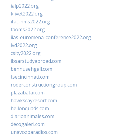
ialp2022.org
klivet2022.org
ifac-hms2022.org
taoms2022.org
iias-euromena-conference2022.org
ivd2022.org
csity2022.org
ibsarstudyabroad.com
bennusehgall.com
tsecincinnati.com
roderconstructiongroup.com
plazabatai.com
hawkscayresort.com
hellonquads.com
diarioanimales.com
decogaleri.com
unavozparadios.com