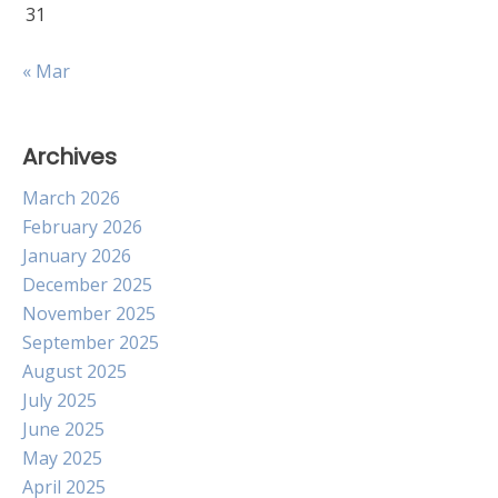
31
« Mar
Archives
March 2026
February 2026
January 2026
December 2025
November 2025
September 2025
August 2025
July 2025
June 2025
May 2025
April 2025