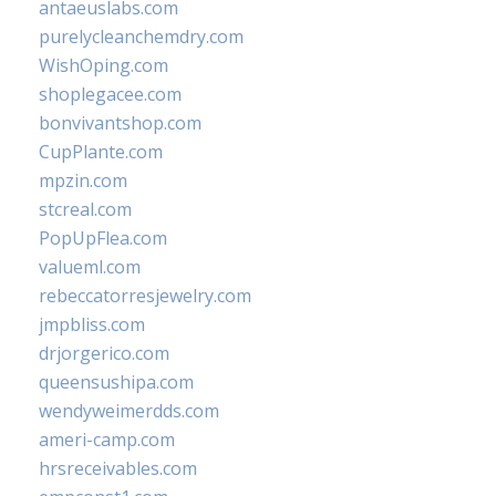
antaeuslabs.com
purelycleanchemdry.com
WishOping.com
shoplegacee.com
bonvivantshop.com
CupPlante.com
mpzin.com
stcreal.com
PopUpFlea.com
valueml.com
rebeccatorresjewelry.com
jmpbliss.com
drjorgerico.com
queensushipa.com
wendyweimerdds.com
ameri-camp.com
hrsreceivables.com