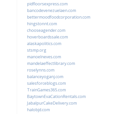
pidfloorsexpress.com
bancodevenezuelaen.com
bettermoodfoodcorporation.com
hingstonnt.com
chooseagender.com
hoverboardssale.com
alaskapolitics.com
stsmp.org
manoelneves.com
mandelaeffectlibrary.com
roselynns.com
balanceyoganj.com
salesforceblogs.com
TrainGames365.com
BaytownEvaCationRentals.com
JabalpurCakeDelivery.com
halobjd.com