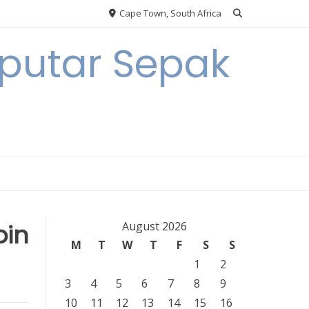
Cape Town, South Africa
eputar Sepak
oin
August 2026
M
T
W
T
F
S
S
1
2
3
4
5
6
7
8
9
10
11
12
13
14
15
16