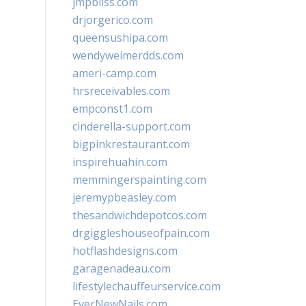
jmpbliss.com
drjorgerico.com
queensushipa.com
wendyweimerdds.com
ameri-camp.com
hrsreceivables.com
empconst1.com
cinderella-support.com
bigpinkrestaurant.com
inspirehuahin.com
memmingerspainting.com
jeremypbeasley.com
thesandwichdepotcos.com
drgiggleshouseofpain.com
hotflashdesigns.com
garagenadeau.com
lifestylechauffeurservice.com
EverNewNails.com