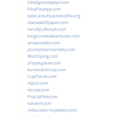
intelligenceqatar.com
PikaPikaApp.com
takecareofbusinessdfw.org
HamadaOfJapan.com
VersifyLifestyle.com
kingscreekadventures.com
antaeuslabs.com
purelycleanchemdry.com
WishOping.com
shoplegacee.com
bonvivantshop.com
CupPlante.com
mpzin.com
stcreal.com
PopUpFlea.com
valueml.com
rebeccatorresjewelry.com