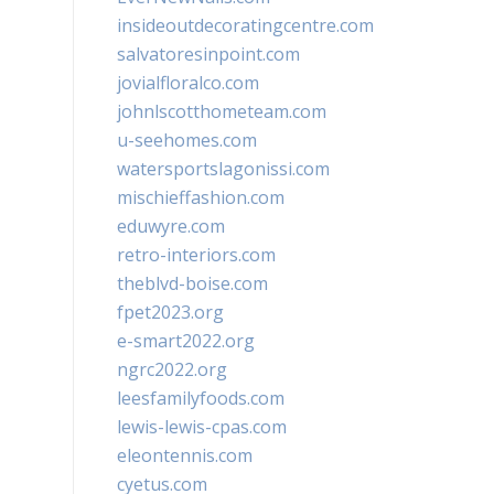
insideoutdecoratingcentre.com
salvatoresinpoint.com
jovialfloralco.com
johnlscotthometeam.com
u-seehomes.com
watersportslagonissi.com
mischieffashion.com
eduwyre.com
retro-interiors.com
theblvd-boise.com
fpet2023.org
e-smart2022.org
ngrc2022.org
leesfamilyfoods.com
lewis-lewis-cpas.com
eleontennis.com
cyetus.com