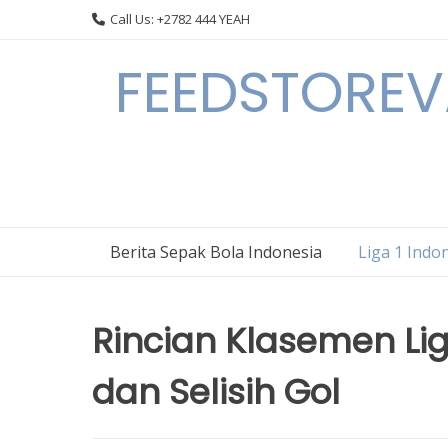
Skip
Call Us: +2782 444 YEAH
to
content
FEEDSTOREVA
Berita Sepak Bola Indonesia
Liga 1 Indo
Rincian Klasemen Lig
dan Selisih Gol