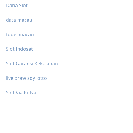
Dana Slot
data macau
togel macau
Slot Indosat
Slot Garansi Kekalahan
live draw sdy lotto
Slot Via Pulsa