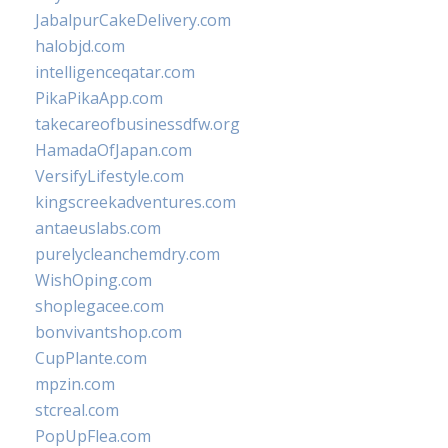
JabalpurCakeDelivery.com
halobjd.com
intelligenceqatar.com
PikaPikaApp.com
takecareofbusinessdfw.org
HamadaOfJapan.com
VersifyLifestyle.com
kingscreekadventures.com
antaeuslabs.com
purelycleanchemdry.com
WishOping.com
shoplegacee.com
bonvivantshop.com
CupPlante.com
mpzin.com
stcreal.com
PopUpFlea.com