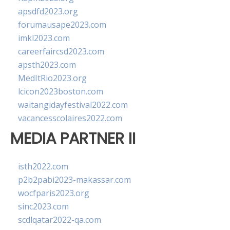
apsdfd2023.org
forumausape2023.com
imkl2023.com
careerfaircsd2023.com
apsth2023.com
MedItRio2023.org
lcicon2023boston.com
waitangidayfestival2022.com
vacancesscolaires2022.com
MEDIA PARTNER II
isth2022.com
p2b2pabi2023-makassar.com
wocfparis2023.org
sinc2023.com
scdlqatar2022-qa.com