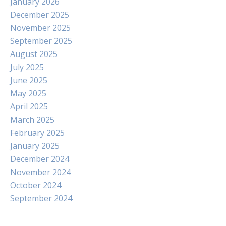
January 2026
December 2025
November 2025
September 2025
August 2025
July 2025
June 2025
May 2025
April 2025
March 2025
February 2025
January 2025
December 2024
November 2024
October 2024
September 2024