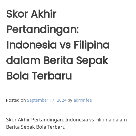
Skor Akhir
Pertandingan:
Indonesia vs Filipina
dalam Berita Sepak
Bola Terbaru
Posted on
September 17, 2024
by
adminfee
Skor Akhir Pertandingan: Indonesia vs Filipina dalam
Berita Sepak Bola Terbaru