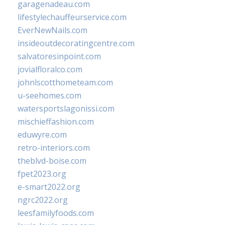
garagenadeau.com
lifestylechauffeurservice.com
EverNewNails.com
insideoutdecoratingcentre.com
salvatoresinpoint.com
jovialfloralco.com
johnlscotthometeam.com
u-seehomes.com
watersportslagonissi.com
mischieffashion.com
eduwyre.com
retro-interiors.com
theblvd-boise.com
fpet2023.org
e-smart2022.org
ngrc2022.org
leesfamilyfoods.com