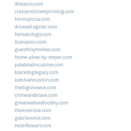
dmtacos.com
crescentstreetprinting.com
hornopizza.com
driveadragster.com
hematologa.com
lizaivanov.com
guesttinyhomes.com
home-plow-by-meyer.com
palatelatincuisine.com
blackdoglegacy.com
eatvivahouston.com
thebigshowok.com
chimeandstave.com
greatwallseafoodny.com
theloverose.com
gabriovoice.com
resinflowart.com