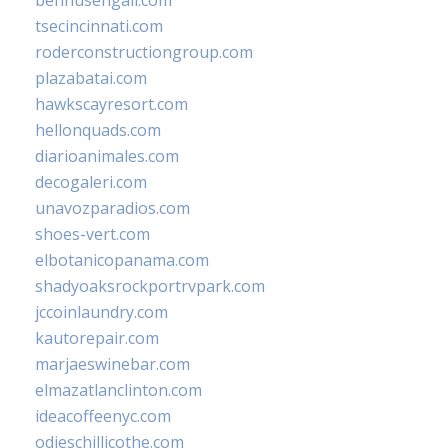
bennusehgall.com
tsecincinnati.com
roderconstructiongroup.com
plazabatai.com
hawkscayresort.com
hellonquads.com
diarioanimales.com
decogaleri.com
unavozparadios.com
shoes-vert.com
elbotanicopanama.com
shadyoaksrockportrvpark.com
jccoinlaundry.com
kautorepair.com
marjaeswinebar.com
elmazatlanclinton.com
ideacoffeenyc.com
odieschillicothe.com