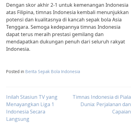
Dengan skor akhir 2-1 untuk kemenangan Indonesia
atas Filipina, timnas Indonesia kembali menunjukkan
potensi dan kualitasnya di kancah sepak bola Asia
Tenggara. Semoga kedepannya timnas Indonesia
dapat terus meraih prestasi gemilang dan
mendapatkan dukungan penuh dari seluruh rakyat
Indonesia.
Posted in
Berita Sepak Bola Indonesia
Post
Inilah Stasiun TV yang
Timnas Indonesia di Piala
Menayangkan Liga 1
Dunia: Perjalanan dan
Indonesia Secara
Capaian
navigation
Langsung