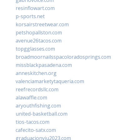
resinflowart.com
p-sports.net
korsairstreetwear.com
petshopallston.com
avenue26tacos.com
topgglasses.com
broadmoornailsspacoloradosprings.com
missblackpasadena.com
anneskitchen.org
valenciamarketytaqueria.com
reefrecordsllc.com
alawaffle.com
aryouthfishing.com
united-basketball.com
tios-tacos.com
cafecito-satx.com
graduacionviu2023.com