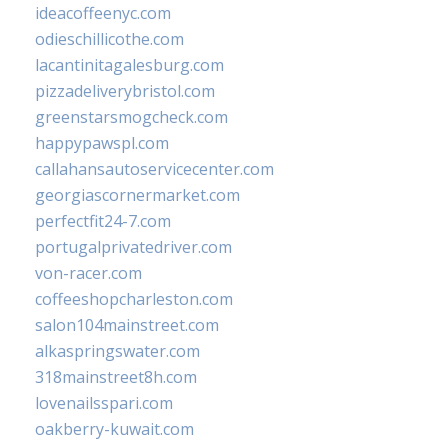
ideacoffeenyc.com
odieschillicothe.com
lacantinitagalesburg.com
pizzadeliverybristol.com
greenstarsmogcheck.com
happypawspl.com
callahansautoservicecenter.com
georgiascornermarket.com
perfectfit24-7.com
portugalprivatedriver.com
von-racer.com
coffeeshopcharleston.com
salon104mainstreet.com
alkaspringswater.com
318mainstreet8h.com
lovenailsspari.com
oakberry-kuwait.com