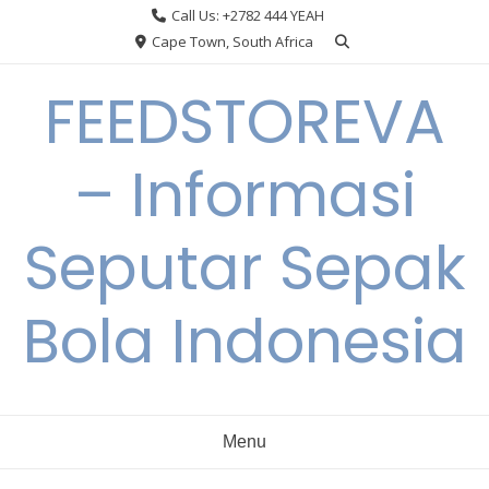
Skip
Call Us: +2782 444 YEAH
to
Cape Town, South Africa
content
FEEDSTOREVA
– Informasi
Seputar Sepak
Bola Indonesia
Menu