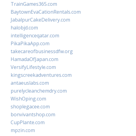
TrainGames365.com
BaytownEvaCationRentals.com
JabalpurCakeDelivery.com
halobjd.com
intelligenceqatar.com
PikaPikaApp.com
takecareofbusinessdfw.org
HamadaOfJapan.com
VersifyLifestyle.com
kingscreekadventures.com
antaeuslabs.com
purelycleanchemdry.com
WishOping.com
shoplegacee.com
bonvivantshop.com
CupPlante.com
mpzin.com