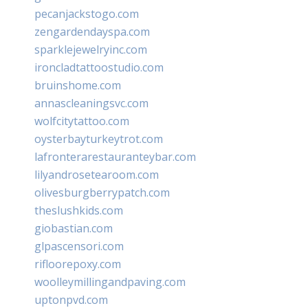
pecanjackstogo.com
zengardendayspa.com
sparklejewelryinc.com
ironcladtattoostudio.com
bruinshome.com
annascleaningsvc.com
wolfcitytattoo.com
oysterbayturkeytrot.com
lafronterarestauranteybar.com
lilyandrosetearoom.com
olivesburgberrypatch.com
theslushkids.com
giobastian.com
glpascensori.com
rifloorepoxy.com
woolleymillingandpaving.com
uptonpvd.com