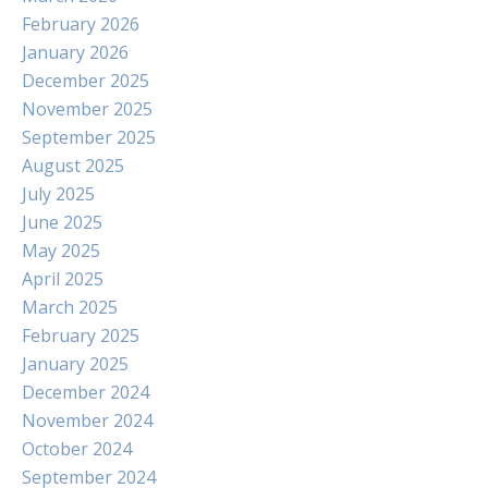
February 2026
January 2026
December 2025
November 2025
September 2025
August 2025
July 2025
June 2025
May 2025
April 2025
March 2025
February 2025
January 2025
December 2024
November 2024
October 2024
September 2024