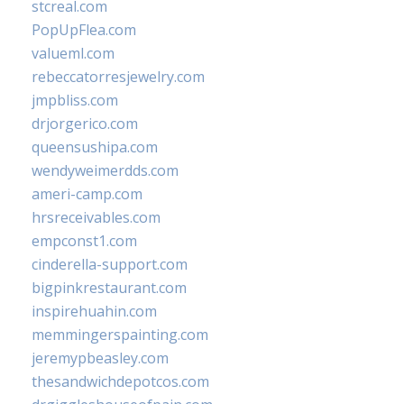
stcreal.com
PopUpFlea.com
valueml.com
rebeccatorresjewelry.com
jmpbliss.com
drjorgerico.com
queensushipa.com
wendyweimerdds.com
ameri-camp.com
hrsreceivables.com
empconst1.com
cinderella-support.com
bigpinkrestaurant.com
inspirehuahin.com
memmingerspainting.com
jeremypbeasley.com
thesandwichdepotcos.com