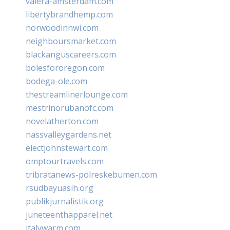
valera-amsterdam.com
libertybrandhemp.com
norwoodinnwi.com
neighboursmarket.com
blackanguscareers.com
bolesfororegon.com
bodega-ole.com
thestreamlinerlounge.com
mestrinorubanofc.com
novelatherton.com
nassvalleygardens.net
electjohnstewart.com
omptourtravels.com
tribratanews-polreskebumen.com
rsudbayuasih.org
publikjurnalistik.org
juneteenthapparel.net
italywarm.com