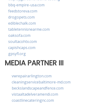
bbq-empire-usa.com
feedstoreva.com
drogopets.com
ediblechalk.com
tabletennisnearme.com
oaksofa.com
soultacohtx.com
capishcaps.com
gpsyfl.org
MEDIA PARTNER III
vwrepairarlington.com
cleaningservicebaltimore-md.com
beckslandscapeandfence.com
vistaaltadelveramendi.com
coastlinecateringnc.com