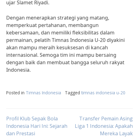
ujar Slamet Riyadi.
Dengan menerapkan strategi yang matang,
memperkuat pertahanan, membangun
kebersamaan, dan memiliki fleksibilitas dalam
permainan, pelatih Timnas Indonesia U-20 diyakini
akan mampu meraih kesuksesan di kancah
internasional. Semoga tim ini mampu bersaing
dengan baik dan membuat bangga seluruh rakyat
Indonesia.
Posted in
Timnas Indonesia
Tagged
timnas indonesia u-20
Post
Profil Klub Sepak Bola
Transfer Pemain Asing
Indonesia Hari Ini: Sejarah
Liga 1 Indonesia: Apakah
dan Prestasi
Mereka Layak
navigation