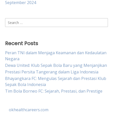
September 2024
Search
for:
Recent Posts
Peran TNI dalam Menjaga Keamanan dan Kedaulatan
Negara
Dewa United: Klub Sepak Bola Baru yang Menjanjikan
Prestasi Persita Tangerang dalam Liga Indonesia
Bhayangkara FC: Mengulas Sejarah dan Prestasi Klub
Sepak Bola Indonesia
Tim Bola Borneo FC: Sejarah, Prestasi, dan Prestige
okhealthcareers.com