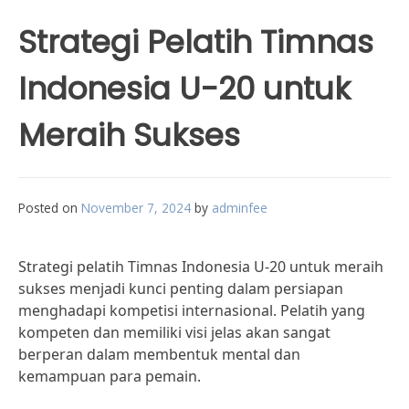
Strategi Pelatih Timnas
Indonesia U-20 untuk
Meraih Sukses
Posted on
November 7, 2024
by
adminfee
Strategi pelatih Timnas Indonesia U-20 untuk meraih
sukses menjadi kunci penting dalam persiapan
menghadapi kompetisi internasional. Pelatih yang
kompeten dan memiliki visi jelas akan sangat
berperan dalam membentuk mental dan
kemampuan para pemain.