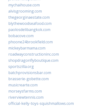
mychaihouse.com
alvisgrooming.com
thegeorginaestate.com
blythewoodseafood.com
paolosdelibangkok.com
bobacove.com
phoone24brookfield.com
mickeybarmama.com
roadwayconstructioninc.com
shopdragonflyboutique.com
sportszilla.org
batchprovisionsbar.com
brasserie-gobette.com
musicrearte.com
morseysfarms.com
riverviewtennis.com
official-kelly-toys-squishmallows.com