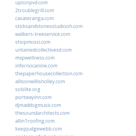
uptonpvd.com
2troublegrill.com
casateranga.com
sticksandstonesstudiooh.com
walkers-treeservice.com
shopmossi.com
untamedcollectivesd.com
mxpwellness.com
infernocanine.com
thepaperhousecollection.com
allisonwillisholley.com
solslite.org
portwayinn.com
djmaddogmusic.com
thesoundarchitects.com
allin1roofing.com
keepjudgewebb.com