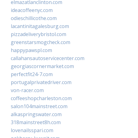
elmazatlanclinton.com
ideacoffeenyc.com
odieschillicothe.com
lacantinitagalesburg.com
pizzadeliverybristol.com
greenstarsmogcheck.com
happypawspl.com
callahansautoservicecenter.com
georgiascornermarket.com
perfectfit24-7.com
portugalprivatedriver.com
von-racer.com
coffeeshopcharleston.com
salon104mainstreet.com
alkaspringswater.com
318mainstreet8h.com
lovenailsspari.com