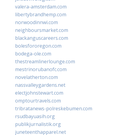
valera-amsterdam.com
libertybrandhemp.com
norwoodinnwi.com
neighboursmarket.com
blackanguscareers.com
bolesfororegon.com
bodega-ole.com
thestreamlinerlounge.com
mestrinorubanofc.com
novelatherton.com
nassvalleygardens.net
electjohnstewart.com
omptourtravels.com
tribratanews-polreskebumen.com
rsudbayuasih.org
publikjurnalistik.org
juneteenthapparel.net