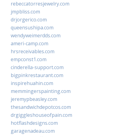
rebeccatorresjewelry.com
jmpbliss.com
drjorgerico.com
queensushipa.com
wendyweimerdds.com
ameri-camp.com
hrsreceivables.com
empconst1.com
cinderella-support.com
bigpinkrestaurant.com
inspirehuahin.com
memmingerspainting.com
jeremypbeasley.com
thesandwichdepotcos.com
drgiggleshouseofpain.com
hotflashdesigns.com
garagenadeau.com