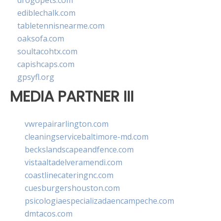
drogopets.com
ediblechalk.com
tabletennisnearme.com
oaksofa.com
soultacohtx.com
capishcaps.com
gpsyfl.org
MEDIA PARTNER III
vwrepairarlington.com
cleaningservicebaltimore-md.com
beckslandscapeandfence.com
vistaaltadelveramendi.com
coastlinecateringnc.com
cuesburgershouston.com
psicologiaespecializadaencampeche.com
dmtacos.com