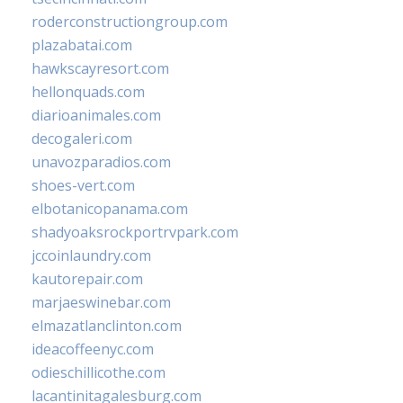
roderconstructiongroup.com
plazabatai.com
hawkscayresort.com
hellonquads.com
diarioanimales.com
decogaleri.com
unavozparadios.com
shoes-vert.com
elbotanicopanama.com
shadyoaksrockportrvpark.com
jccoinlaundry.com
kautorepair.com
marjaeswinebar.com
elmazatlanclinton.com
ideacoffeenyc.com
odieschillicothe.com
lacantinitagalesburg.com