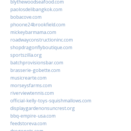
blythewoodseafood.com
paolosdelibangkok.com
bobacove.com
phoone24brookfield.com
mickeybarmama.com
roadwayconstructioninc.com
shopdragonflyboutique.com
sportszilla.org
batchprovisionsbar.com
brasserie-gobette.com
musicrearte.com
morseysfarms.com
riverviewtennis.com
official-kelly-toys-squishmallows.com
displaygardenonsuncrest.org
bbq-empire-usa.com
feedstoreva.com