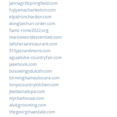
jannagrillspringfield.com
fujiyamacharleston.com
elpatronchardon.com
donglaishun-order.com
fiamc-rome2022.org
mariceworldessentials.com
lafisheriarestaurant.com
915jazzandmore.com
aguadulce-countryfair.com
jakehovis.com
bosswingsduluth.com
birminghamautocare.com
tonyscountrykitchen.com
jbellasnailspa.com
mychaihouse.com
alvisgrooming.com
thegeorginaestate.com