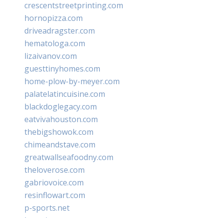
crescentstreetprinting.com
hornopizza.com
driveadragster.com
hematologa.com
lizaivanov.com
guesttinyhomes.com
home-plow-by-meyer.com
palatelatincuisine.com
blackdoglegacy.com
eatvivahouston.com
thebigshowok.com
chimeandstave.com
greatwallseafoodny.com
theloverose.com
gabriovoice.com
resinflowart.com
p-sports.net