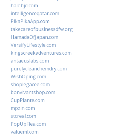
halobjd.com
intelligenceqatar.com
PikaPikaApp.com
takecareofbusinessdfw.org
HamadaOfJapan.com
VersifyLifestyle.com
kingscreekadventures.com
antaeuslabs.com
purelycleanchemdry.com
WishOping.com
shoplegacee.com
bonvivantshop.com
CupPlante.com
mpzin.com
stcreal.com
PopUpFlea.com
valueml.com