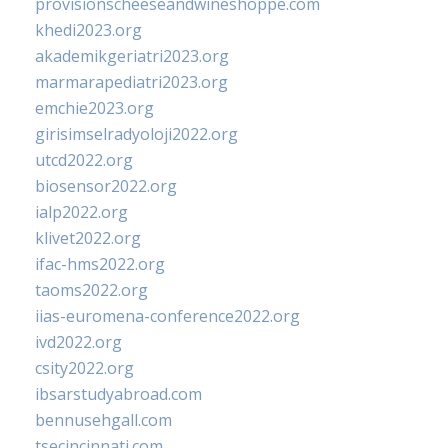
provisionscheeseandwineshoppe.com
khedi2023.org
akademikgeriatri2023.org
marmarapediatri2023.org
emchie2023.org
girisimselradyoloji2022.org
utcd2022.org
biosensor2022.org
ialp2022.org
klivet2022.org
ifac-hms2022.org
taoms2022.org
iias-euromena-conference2022.org
ivd2022.org
csity2022.org
ibsarstudyabroad.com
bennusehgall.com
tsecincinnati.com