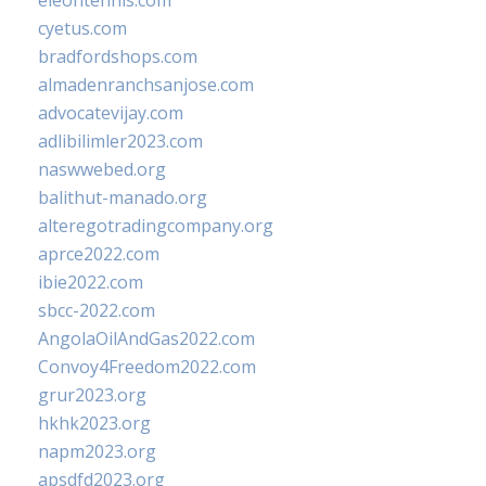
eleontennis.com
cyetus.com
bradfordshops.com
almadenranchsanjose.com
advocatevijay.com
adlibilimler2023.com
naswwebed.org
balithut-manado.org
alteregotradingcompany.org
aprce2022.com
ibie2022.com
sbcc-2022.com
AngolaOilAndGas2022.com
Convoy4Freedom2022.com
grur2023.org
hkhk2023.org
napm2023.org
apsdfd2023.org