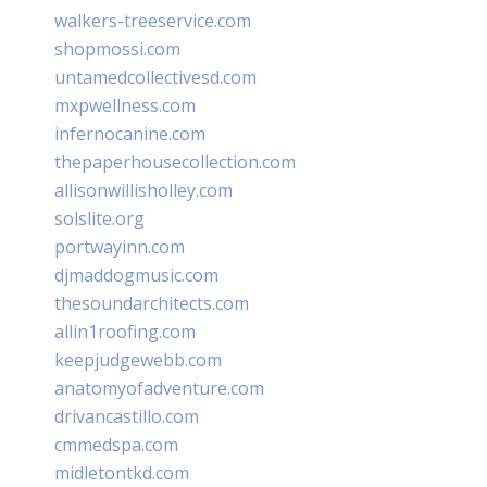
walkers-treeservice.com
shopmossi.com
untamedcollectivesd.com
mxpwellness.com
infernocanine.com
thepaperhousecollection.com
allisonwillisholley.com
solslite.org
portwayinn.com
djmaddogmusic.com
thesoundarchitects.com
allin1roofing.com
keepjudgewebb.com
anatomyofadventure.com
drivancastillo.com
cmmedspa.com
midletontkd.com