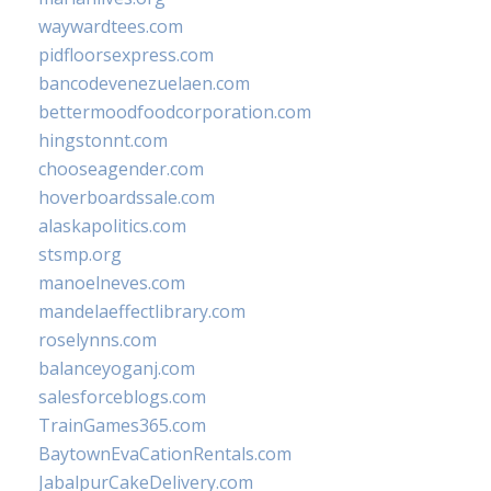
waywardtees.com
pidfloorsexpress.com
bancodevenezuelaen.com
bettermoodfoodcorporation.com
hingstonnt.com
chooseagender.com
hoverboardssale.com
alaskapolitics.com
stsmp.org
manoelneves.com
mandelaeffectlibrary.com
roselynns.com
balanceyoganj.com
salesforceblogs.com
TrainGames365.com
BaytownEvaCationRentals.com
JabalpurCakeDelivery.com