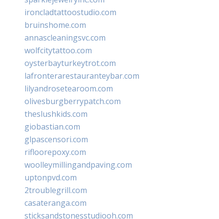
ironcladtattoostudio.com
bruinshome.com
annascleaningsvc.com
wolfcitytattoo.com
oysterbayturkeytrot.com
lafronterarestauranteybar.com
lilyandrosetearoom.com
olivesburgberrypatch.com
theslushkids.com
giobastian.com
glpascensori.com
rifloorepoxy.com
woolleymillingandpaving.com
uptonpvd.com
2troublegrill.com
casateranga.com
sticksandstonesstudiooh.com