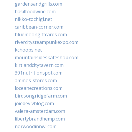
gardensandgrills.com
basilfoodwine.com
nikko-tochigi.net
caribbean-corner.com
bluemoongiftcards.com
rivercitysteampunkexpo.com
kchoops.net
mountainsideskateshop.com
kirtlandcitytavern.com
301nutritionspot.com
ammos-stores.com
loceanecreations.com
birdsongridgefarm.com
joiedevivblog.com
valera-amsterdam.com
libertybrandhemp.com
norwoodinnwi.com