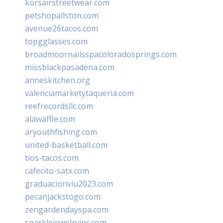
korsairstreetwear.com
petshopallston.com
avenue26tacos.com
topgglasses.com
broadmoornailsspacoloradosprings.com
missblackpasadena.com
anneskitchen.org
valenciamarketytaqueria.com
reefrecordsllc.com
alawaffle.com
aryouthfishing.com
united-basketball.com
tios-tacos.com
cafecito-satx.com
graduacionviu2023.com
pecanjackstogo.com
zengardendayspa.com
sparklejewelryinc.com