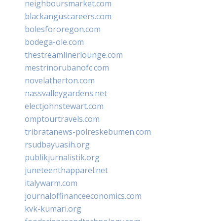
neighboursmarket.com
blackanguscareers.com
bolesfororegon.com
bodega-ole.com
thestreamlinerlounge.com
mestrinorubanofc.com
novelatherton.com
nassvalleygardens.net
electjohnstewart.com
omptourtravels.com
tribratanews-polreskebumen.com
rsudbayuasih.org
publikjurnalistik.org
juneteenthapparel.net
italywarm.com
journaloffinanceeconomics.com
kvk-kumari.org