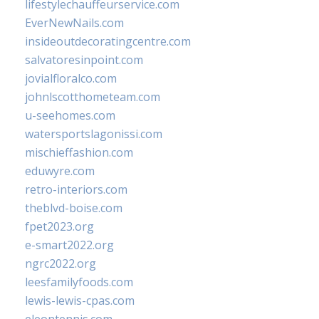
lifestylechauffeurservice.com
EverNewNails.com
insideoutdecoratingcentre.com
salvatoresinpoint.com
jovialfloralco.com
johnlscotthometeam.com
u-seehomes.com
watersportslagonissi.com
mischieffashion.com
eduwyre.com
retro-interiors.com
theblvd-boise.com
fpet2023.org
e-smart2022.org
ngrc2022.org
leesfamilyfoods.com
lewis-lewis-cpas.com