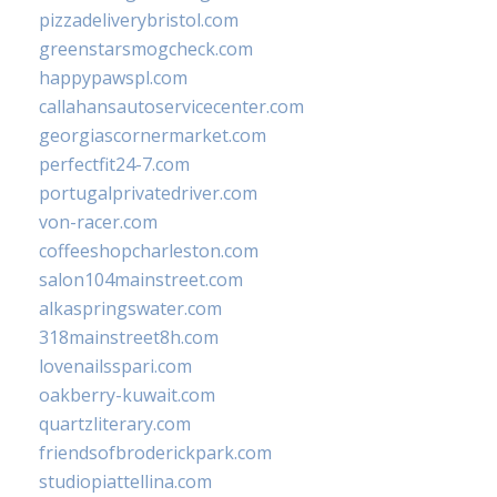
pizzadeliverybristol.com
greenstarsmogcheck.com
happypawspl.com
callahansautoservicecenter.com
georgiascornermarket.com
perfectfit24-7.com
portugalprivatedriver.com
von-racer.com
coffeeshopcharleston.com
salon104mainstreet.com
alkaspringswater.com
318mainstreet8h.com
lovenailsspari.com
oakberry-kuwait.com
quartzliterary.com
friendsofbroderickpark.com
studiopiattellina.com