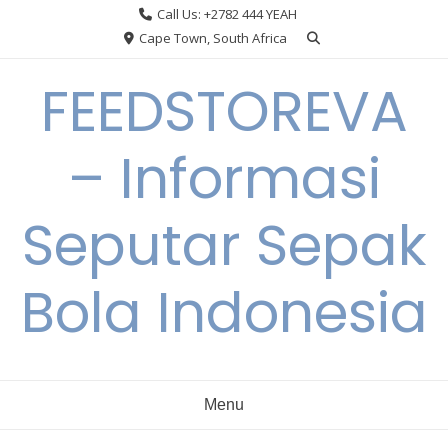
Skip
Call Us: +2782 444 YEAH
to
Cape Town, South Africa
content
FEEDSTOREVA
– Informasi
Seputar Sepak
Bola Indonesia
Menu