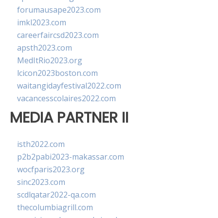
forumausape2023.com
imkl2023.com
careerfaircsd2023.com
apsth2023.com
MedItRio2023.org
lcicon2023boston.com
waitangidayfestival2022.com
vacancesscolaires2022.com
MEDIA PARTNER II
isth2022.com
p2b2pabi2023-makassar.com
wocfparis2023.org
sinc2023.com
scdlqatar2022-qa.com
thecolumbiagrill.com