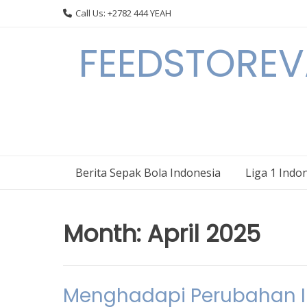
Skip
Call Us: +2782 444 YEAH
to
content
FEEDSTOREVA
Berita Sepak Bola Indonesia
Liga 1 Indo
Month:
April 2025
Menghadapi Perubahan Ik