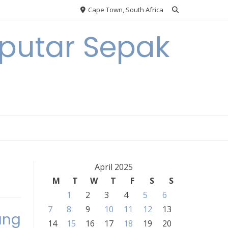
Cape Town, South Africa
eputar Sepak
April 2025
M
T
W
T
F
S
S
1
2
3
4
5
6
7
8
9
10
11
12
13
ang
14
15
16
17
18
19
20