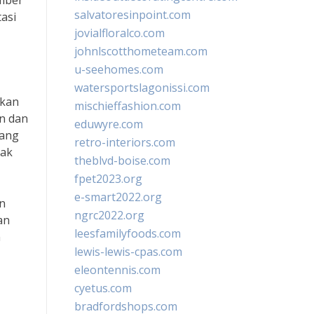
umber
salvatoresinpoint.com
tasi
jovialfloralco.com
johnlscotthometeam.com
u-seehomes.com
watersportslagonissi.com
pkan
mischieffashion.com
an dan
eduwyre.com
yang
retro-interiors.com
pak
theblvd-boise.com
fpet2023.org
e-smart2022.org
n
ngrc2022.org
an
leesfamilyfoods.com
m
lewis-lewis-cpas.com
eleontennis.com
cyetus.com
bradfordshops.com