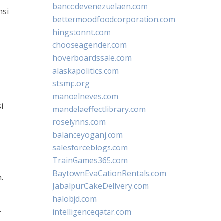
bancodevenezuelaen.com
nsi
bettermoodfoodcorporation.com
hingstonnt.com
chooseagender.com
hoverboardssale.com
alaskapolitics.com
stsmp.org
manoelneves.com
i
mandelaeffectlibrary.com
roselynns.com
balanceyoganj.com
salesforceblogs.com
TrainGames365.com
BaytownEvaCationRentals.com
.
JabalpurCakeDelivery.com
halobjd.com
intelligenceqatar.com
r