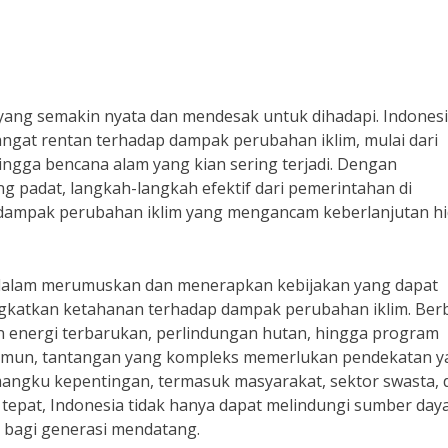
ang semakin nyata dan mendesak untuk dihadapi. Indonesi
angat rentan terhadap dampak perubahan iklim, mulai dari
ingga bencana alam yang kian sering terjadi. Dengan
g padat, langkah-langkah efektif dari pemerintahan di
 dampak perubahan iklim yang mengancam keberlanjutan h
 dalam merumuskan dan menerapkan kebijakan yang dapat
gkatkan ketahanan terhadap dampak perubahan iklim. Ber
gan energi terbarukan, perlindungan hutan, hingga program
 Namun, tantangan yang kompleks memerlukan pendekatan 
emangku kepentingan, termasuk masyarakat, sektor swasta, 
 tepat, Indonesia tidak hanya dapat melindungi sumber day
 bagi generasi mendatang.