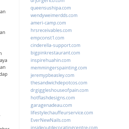
drjorgerico.com
.
queensushipa.com
gan
wendyweimerdds.com
ameri-camp.com
hrsreceivables.com
kan
empconst1.com
cinderella-support.com
bigpinkrestaurant.com
n
daya
inspirehuahin.com
aan
memmingerspainting.com
adap
jeremypbeasley.com
thesandwichdepotcos.com
drgiggleshouseofpain.com
hotflashdesigns.com
garagenadeau.com
lifestylechauffeurservice.com
-
EverNewNails.com
insideoutdecoratingcentre.com