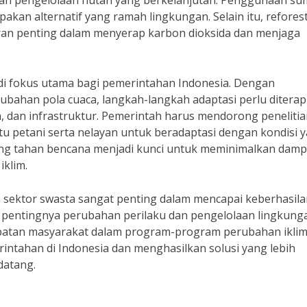
dan pengelolaan hutan yang berkelanjutan. Penggunaan s
pakan alternatif yang ramah lingkungan. Selain itu, refores
an penting dalam menyerap karbon dioksida dan menjaga
di fokus utama bagi pemerintahan Indonesia. Dengan
ubahan pola cuaca, langkah-langkah adaptasi perlu ditera
an, dan infrastruktur. Pemerintah harus mendorong peneliti
petani serta nelayan untuk beradaptasi dengan kondisi 
ang tahan bencana menjadi kunci untuk meminimalkan dam
iklim.
 sektor swasta sangat penting dalam mencapai keberhasila
ai pentingnya perubahan perilaku dan pengelolaan lingkung
rlibatan masyarakat dalam program-program perubahan ikli
intahan di Indonesia dan menghasilkan solusi yang lebih
datang.