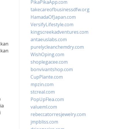
PikaPikaApp.com
takecareofbusinessdfw.org
HamadaOfJapan.com
VersifyLifestyle.com
kingscreekadventures.com
antaeuslabs.com
kkan
purelycleanchemdry.com
akan
WishOping.com
shoplegacee.com
bonvivantshop.com
CupPlante.com
mpzin.com
stcreal.com
n
PopUpFlea.com
ia
valueml.com
i
rebeccatorresjewelry.com
jmpbliss.com