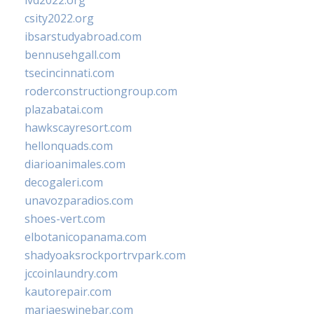
ivd2022.org
csity2022.org
ibsarstudyabroad.com
bennusehgall.com
tsecincinnati.com
roderconstructiongroup.com
plazabatai.com
hawkscayresort.com
hellonquads.com
diarioanimales.com
decogaleri.com
unavozparadios.com
shoes-vert.com
elbotanicopanama.com
shadyoaksrockportrvpark.com
jccoinlaundry.com
kautorepair.com
marjaeswinebar.com