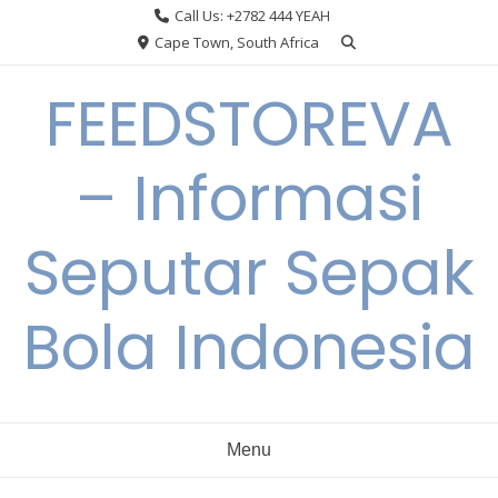
Skip
Call Us: +2782 444 YEAH
to
Cape Town, South Africa
content
FEEDSTOREVA
– Informasi
Seputar Sepak
Bola Indonesia
Menu