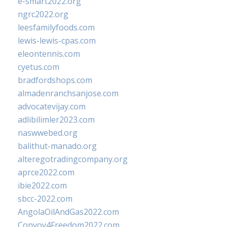
e-smart2022.org
ngrc2022.org
leesfamilyfoods.com
lewis-lewis-cpas.com
eleontennis.com
cyetus.com
bradfordshops.com
almadenranchsanjose.com
advocatevijay.com
adlibilimler2023.com
naswwebed.org
balithut-manado.org
alteregotradingcompany.org
aprce2022.com
ibie2022.com
sbcc-2022.com
AngolaOilAndGas2022.com
Convoy4Freedom2022.com