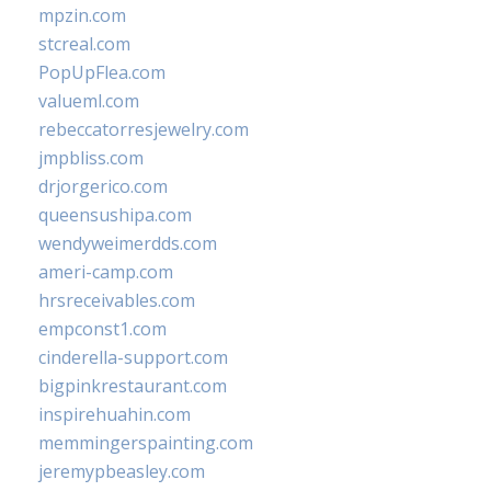
mpzin.com
stcreal.com
PopUpFlea.com
valueml.com
rebeccatorresjewelry.com
jmpbliss.com
drjorgerico.com
queensushipa.com
wendyweimerdds.com
ameri-camp.com
hrsreceivables.com
empconst1.com
cinderella-support.com
bigpinkrestaurant.com
inspirehuahin.com
memmingerspainting.com
jeremypbeasley.com