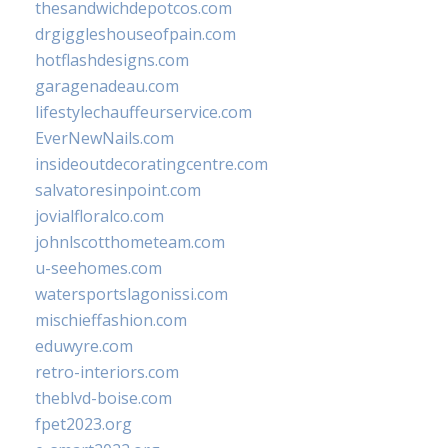
thesandwichdepotcos.com
drgiggleshouseofpain.com
hotflashdesigns.com
garagenadeau.com
lifestylechauffeurservice.com
EverNewNails.com
insideoutdecoratingcentre.com
salvatoresinpoint.com
jovialfloralco.com
johnlscotthometeam.com
u-seehomes.com
watersportslagonissi.com
mischieffashion.com
eduwyre.com
retro-interiors.com
theblvd-boise.com
fpet2023.org