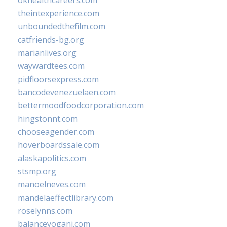
okhealthcareers.com
theintexperience.com
unboundedthefilm.com
catfriends-bg.org
marianlives.org
waywardtees.com
pidfloorsexpress.com
bancodevenezuelaen.com
bettermoodfoodcorporation.com
hingstonnt.com
chooseagender.com
hoverboardssale.com
alaskapolitics.com
stsmp.org
manoelneves.com
mandelaeffectlibrary.com
roselynns.com
balanceyoganj.com