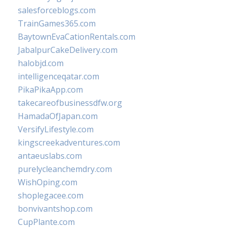
salesforceblogs.com
TrainGames365.com
BaytownEvaCationRentals.com
JabalpurCakeDelivery.com
halobjd.com
intelligenceqatar.com
PikaPikaApp.com
takecareofbusinessdfw.org
HamadaOfJapan.com
VersifyLifestyle.com
kingscreekadventures.com
antaeuslabs.com
purelycleanchemdry.com
WishOping.com
shoplegacee.com
bonvivantshop.com
CupPlante.com