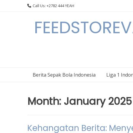
Skip
Call Us: +2782 444 YEAH
to
content
FEEDSTOREVA
Berita Sepak Bola Indonesia
Liga 1 Indo
Month:
January 2025
Kehangatan Berita: Menye