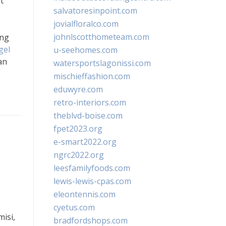
t
salvatoresinpoint.com
jovialfloralco.com
johnlscotthometeam.com
ang
gel
u-seehomes.com
an
watersportslagonissi.com
mischieffashion.com
eduwyre.com
retro-interiors.com
theblvd-boise.com
fpet2023.org
e-smart2022.org
ngrc2022.org
leesfamilyfoods.com
lewis-lewis-cpas.com
eleontennis.com
cyetus.com
isi,
bradfordshops.com