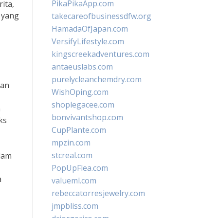
PikaPikaApp.com
ita,
 yang
takecareofbusinessdfw.org
HamadaOfJapan.com
VersifyLifestyle.com
kingscreekadventures.com
antaeuslabs.com
purelycleanchemdry.com
gan
WishOping.com
shoplegacee.com
n
bonvivantshop.com
ks
CupPlante.com
mpzin.com
stcreal.com
alam
PopUpFlea.com
a
valueml.com
rebeccatorresjewelry.com
jmpbliss.com