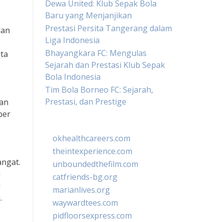
Dewa United: Klub Sepak Bola
Baru yang Menjanjikan
Prestasi Persita Tangerang dalam
dan
Liga Indonesia
Bhayangkara FC: Mengulas
ita
Sejarah dan Prestasi Klub Sepak
Bola Indonesia
Tim Bola Borneo FC: Sejarah,
Prestasi, dan Prestige
kan
ber
okhealthcareers.com
theintexperience.com
angat.
unboundedthefilm.com
i
catfriends-bg.org
i
marianlives.org
.
waywardtees.com
pidfloorsexpress.com