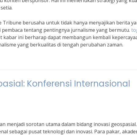
au konten bersponsor. Hal ini memerlukan strategi yang kua
etia.
e Tribune berusaha untuk tidak hanya menyajikan berita y
i pembaca tentang pentingnya jurnalisme yang bermutu.
to
at kabar ini berharap dapat membangun kembali kepercaya
alisme yang berkualitas di tengah perubahan zaman.
asial: Konferensi Internasional
an menjadi sorotan utama dalam bidang inovasi geospasial.
enal sebagai pusat teknologi dan inovasi. Para pakar, akadem