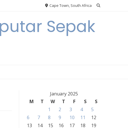
Cape Town, South Africa
eputar Sepak
January 2025
M
T
W
T
F
S
S
1
2
3
4
5
6
7
8
9
10
11
12
13
14
15
16
17
18
19