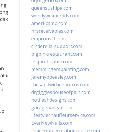
drjorgerico.com
ang
queensushipa.com
rong
wendyweimerdds.com
idak
ameri-camp.com
hrsreceivables.com
empconst1.com
cinderella-support.com
bigpinkrestaurant.com
inspirehuahin.com
an
memmingerspainting.com
alui
jeremypbeasley.com
a,
thesandwichdepotcos.com
ta
drgiggleshouseofpain.com
hotflashdesigns.com
garagenadeau.com
upi
lifestylechauffeurservice.com
EverNewNails.com
r
insideoutdecoratingcentre.com