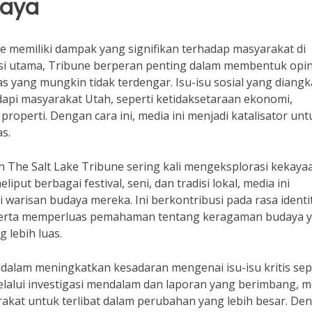
daya
ne memiliki dampak yang signifikan terhadap masyarakat di
asi utama, Tribune berperan penting dalam membentuk opin
 yang mungkin tidak terdengar. Isu-isu sosial yang diangk
api masyarakat Utah, seperti ketidaksetaraan ekonomi,
perti. Dengan cara ini, media ini menjadi katalisator unt
s.
eh The Salt Lake Tribune sering kali mengeksplorasi kekaya
put berbagai festival, seni, dan tradisi lokal, media ini
arisan budaya mereka. Ini berkontribusi pada rasa identi
 serta memperluas pemahaman tentang keragaman budaya 
 lebih luas.
e dalam meningkatkan kesadaran mengenai isu-isu kritis sep
elalui investigasi mendalam dan laporan yang berimbang, m
rakat untuk terlibat dalam perubahan yang lebih besar. De