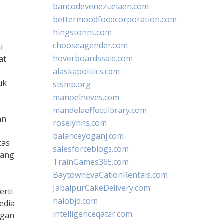
bancodevenezuelaen.com
bettermoodfoodcorporation.com
hingstonnt.com
chooseagender.com
i
hoverboardssale.com
at
alaskapolitics.com
uk
stsmp.org
manoelneves.com
mandelaeffectlibrary.com
an
roselynns.com
balanceyoganj.com
tas
salesforceblogs.com
yang
TrainGames365.com
BaytownEvaCationRentals.com
JabalpurCakeDelivery.com
erti
halobjd.com
edia
intelligenceqatar.com
ngan