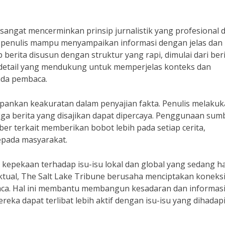
 sangat mencerminkan prinsip jurnalistik yang profesional 
t, penulis mampu menyampaikan informasi dengan jelas dan
p berita disusun dengan struktur yang rapi, dimulai dari ber
 detail yang mendukung untuk memperjelas konteks dan
da pembaca.
epankan keakuratan dalam penyajian fakta. Penulis melaku
ngga berita yang disajikan dapat dipercaya. Penggunaan sum
r terkait memberikan bobot lebih pada setiap cerita,
epada masyarakat.
 kepekaan terhadap isu-isu lokal dan global yang sedang h
tual, The Salt Lake Tribune berusaha menciptakan koneks
baca. Hal ini membantu membangun kesadaran dan informas
ka dapat terlibat lebih aktif dengan isu-isu yang dihadapi