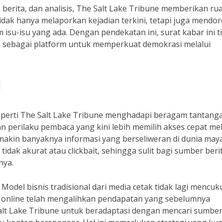
 berita, dan analisis, The Salt Lake Tribune memberikan ru
 tidak hanya melaporkan kejadian terkini, tetapi juga mendo
m isu-isu yang ada. Dengan pendekatan ini, surat kabar ini t
a sebagai platform untuk memperkuat demokrasi melalui
l
r seperti The Salt Lake Tribune menghadapi beragam tantang
n perilaku pembaca yang kini lebih memilih akses cepat mel
makin banyaknya informasi yang berseliweran di dunia may
tidak akurat atau clickbait, sehingga sulit bagi sumber beri
nya.
odel bisnis tradisional dari media cetak tidak lagi mencuk
an online telah mengalihkan pendapatan yang sebelumnya
alt Lake Tribune untuk beradaptasi dengan mencari sumbe