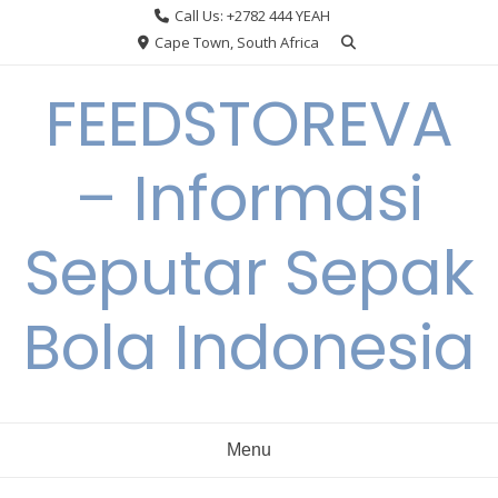
Skip
Call Us: +2782 444 YEAH
to
Cape Town, South Africa
content
FEEDSTOREVA
– Informasi
Seputar Sepak
Bola Indonesia
Menu