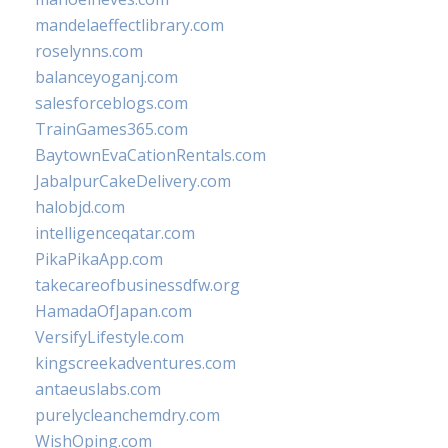
mandelaeffectlibrary.com
roselynns.com
balanceyoganj.com
salesforceblogs.com
TrainGames365.com
BaytownEvaCationRentals.com
JabalpurCakeDelivery.com
halobjd.com
intelligenceqatar.com
PikaPikaApp.com
takecareofbusinessdfw.org
HamadaOfJapan.com
VersifyLifestyle.com
kingscreekadventures.com
antaeuslabs.com
purelycleanchemdry.com
WishOping.com