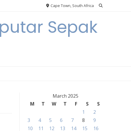
Cape Town, South Africa
eputar Sepak
March 2025
M
T
W
T
F
S
S
1
2
3
4
5
6
7
8
9
10
11
12
13
14
15
16