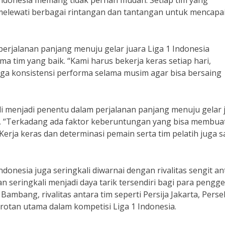
 Indonesia memang tidak pernah mudah. Setiap tim yang
s melewati berbagai rintangan dan tantangan untuk mencapa
 perjalanan panjang menuju gelar juara Liga 1 Indonesia
ma tim yang baik. “Kami harus bekerja keras setiap hari,
ga konsistensi performa selama musim agar bisa bersaing
li menjadi penentu dalam perjalanan panjang menuju gelar 
 “Terkadang ada faktor keberuntungan yang bisa membuat
Kerja keras dan determinasi pemain serta tim pelatih juga 
donesia juga seringkali diwarnai dengan rivalitas sengit an
an seringkali menjadi daya tarik tersendiri bagi para pengg
Bambang, rivalitas antara tim seperti Persija Jakarta, Pers
orotan utama dalam kompetisi Liga 1 Indonesia.