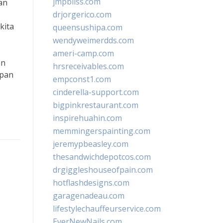
jmpbliss.com
an
drjorgerico.com
kita
queensushipa.com
wendyweimerdds.com
ameri-camp.com
an
hrsreceivables.com
epan
empconst1.com
cinderella-support.com
bigpinkrestaurant.com
inspirehuahin.com
memmingerspainting.com
jeremypbeasley.com
thesandwichdepotcos.com
drgiggleshouseofpain.com
hotflashdesigns.com
garagenadeau.com
lifestylechauffeurservice.com
EverNewNails.com