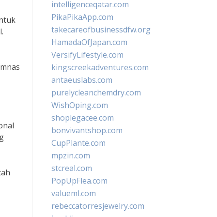
intelligenceqatar.com
PikaPikaApp.com
ntuk
takecareofbusinessdfw.org
.
HamadaOfJapan.com
VersifyLifestyle.com
imnas
kingscreekadventures.com
antaeuslabs.com
purelycleanchemdry.com
WishOping.com
shoplegacee.com
onal
bonvivantshop.com
g
CupPlante.com
mpzin.com
stcreal.com
tah
PopUpFlea.com
valueml.com
rebeccatorresjewelry.com