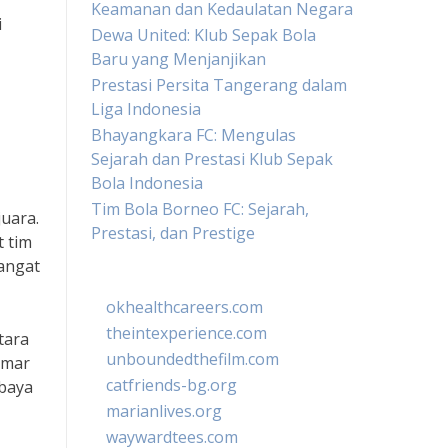
Keamanan dan Kedaulatan Negara
i
Dewa United: Klub Sepak Bola
Baru yang Menjanjikan
Prestasi Persita Tangerang dalam
Liga Indonesia
Bhayangkara FC: Mengulas
Sejarah dan Prestasi Klub Sepak
Bola Indonesia
Tim Bola Borneo FC: Sejarah,
juara.
Prestasi, dan Prestige
 tim
sangat
okhealthcareers.com
theintexperience.com
tara
unboundedthefilm.com
emar
catfriends-bg.org
ebaya
marianlives.org
waywardtees.com