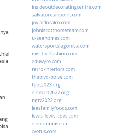
insideoutdecoratingcentre.com
salvatoresinpoint.com
jovialfloralco.com
johnlscotthometeam.com
nya.
u-seehomes.com
watersportslagonissi.com
mischieffashion.com
hiel
esia
eduwyre.com
retro-interiors.com
theblvd-boise.com
fpet2023.org
e-smart2022.org
nan
ngrc2022.org
leesfamilyfoods.com
lewis-lewis-cpas.com
yang
eleontennis.com
bisa
cyetus.com