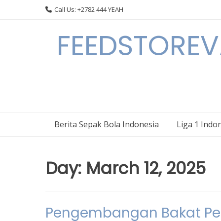
Skip
Call Us: +2782 444 YEAH
to
content
FEEDSTOREVA
Berita Sepak Bola Indonesia
Liga 1 Indo
Day:
March 12, 2025
Pengembangan Bakat Pem