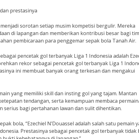
 dan prestasinya
u menjadi sorotan setiap musim kompetisi bergulir. Mereka
an di lapangan dan memberikan kontribusi besar bagi tim
i bahan pembicaraan para penggemar sepak bola Tanah Air.
ebagai pencetak gol terbanyak Liga 1 Indonesia adalah Ezec
orehkan rekor sebagai pencetak gol terbanyak Liga 1 Indon
tasinya ini membuat banyak orang terkesan dan mengakui
emain yang memiliki skill dan insting gol yang tajam. Mantan
n, ketepatan tendangan, serta kemampuan membaca permai
 serius bagi pertahanan lawan dan sulit dihentikan.
epak bola, “Ezechiel N’Douassel adalah salah satu pemain 
ndonesia. Prestasinya sebagai pencetak gol terbanyak tidak 
 bukti kehebatannya di lapangan.”