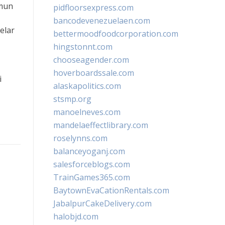
amun
pidfloorsexpress.com
bancodevenezuelaen.com
elar
bettermoodfoodcorporation.com
hingstonnt.com
chooseagender.com
hoverboardssale.com
i
alaskapolitics.com
stsmp.org
manoelneves.com
mandelaeffectlibrary.com
roselynns.com
balanceyoganj.com
salesforceblogs.com
TrainGames365.com
BaytownEvaCationRentals.com
JabalpurCakeDelivery.com
halobjd.com