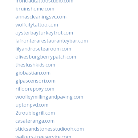
ironcladtattoostudio.com
bruinshome.com
annascleaningsvc.com
wolfcitytattoo.com
oysterbayturkeytrot.com
lafronterarestauranteybar.com
lilyandrosetearoom.com
olivesburgberrypatch.com
theslushkids.com
giobastian.com
glpascensori.com
rifloorepoxy.com
woolleymillingandpaving.com
uptonpvd.com
2troublegrill.com
casateranga.com
sticksandstonesstudiooh.com
walkers-treeservice.com