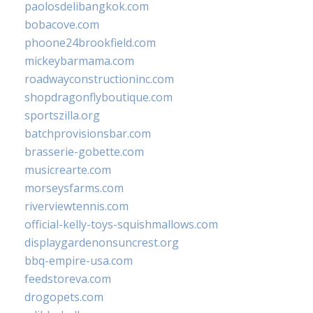
paolosdelibangkok.com
bobacove.com
phoone24brookfield.com
mickeybarmama.com
roadwayconstructioninc.com
shopdragonflyboutique.com
sportszilla.org
batchprovisionsbar.com
brasserie-gobette.com
musicrearte.com
morseysfarms.com
riverviewtennis.com
official-kelly-toys-squishmallows.com
displaygardenonsuncrest.org
bbq-empire-usa.com
feedstoreva.com
drogopets.com