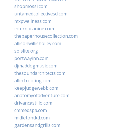
shopmossi.com
untamedcollectivesd.com
mxpwellness.com
infernocanine.com
thepaperhousecollection.com
allisonwillisholley.com
solslite.org
portwayinn.com
djmaddogmusic.com
thesoundarchitects.com
allin1roofing.com
keepjudgewebb.com
anatomyofadventure.com
drivancastillo.com
cmmedspa.com
midletontkd.com
gardensandgrills.com