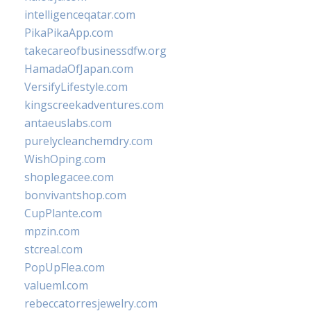
intelligenceqatar.com
PikaPikaApp.com
takecareofbusinessdfw.org
HamadaOfJapan.com
VersifyLifestyle.com
kingscreekadventures.com
antaeuslabs.com
purelycleanchemdry.com
WishOping.com
shoplegacee.com
bonvivantshop.com
CupPlante.com
mpzin.com
stcreal.com
PopUpFlea.com
valueml.com
rebeccatorresjewelry.com