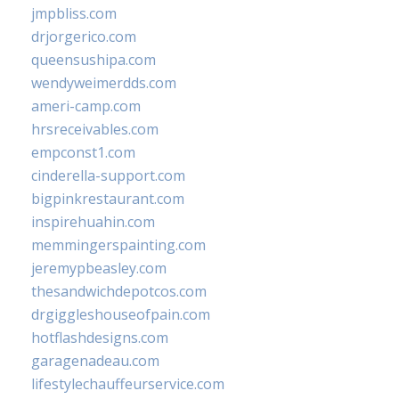
jmpbliss.com
drjorgerico.com
queensushipa.com
wendyweimerdds.com
ameri-camp.com
hrsreceivables.com
empconst1.com
cinderella-support.com
bigpinkrestaurant.com
inspirehuahin.com
memmingerspainting.com
jeremypbeasley.com
thesandwichdepotcos.com
drgiggleshouseofpain.com
hotflashdesigns.com
garagenadeau.com
lifestylechauffeurservice.com