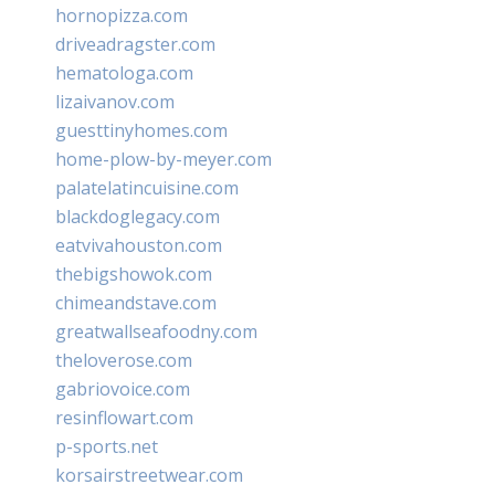
hornopizza.com
driveadragster.com
hematologa.com
lizaivanov.com
guesttinyhomes.com
home-plow-by-meyer.com
palatelatincuisine.com
blackdoglegacy.com
eatvivahouston.com
thebigshowok.com
chimeandstave.com
greatwallseafoodny.com
theloverose.com
gabriovoice.com
resinflowart.com
p-sports.net
korsairstreetwear.com