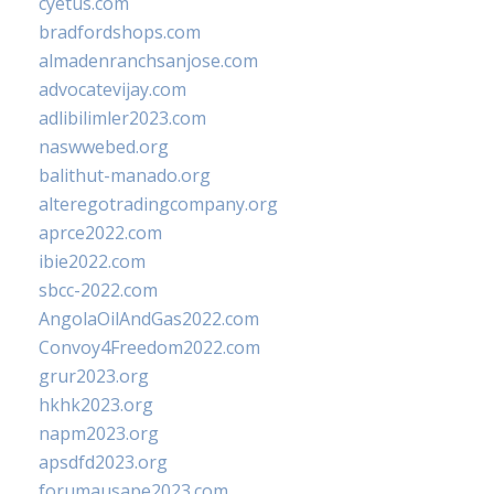
cyetus.com
bradfordshops.com
almadenranchsanjose.com
advocatevijay.com
adlibilimler2023.com
naswwebed.org
balithut-manado.org
alteregotradingcompany.org
aprce2022.com
ibie2022.com
sbcc-2022.com
AngolaOilAndGas2022.com
Convoy4Freedom2022.com
grur2023.org
hkhk2023.org
napm2023.org
apsdfd2023.org
forumausape2023.com