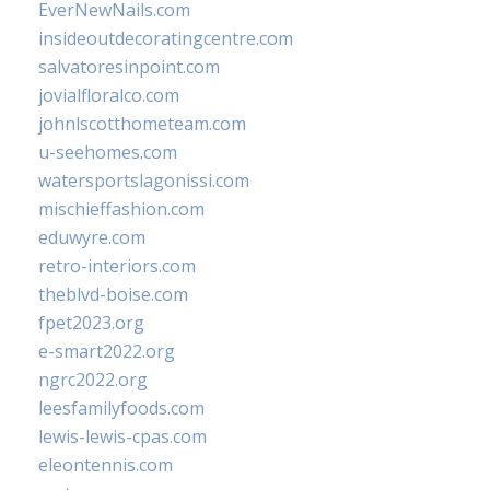
EverNewNails.com
insideoutdecoratingcentre.com
salvatoresinpoint.com
jovialfloralco.com
johnlscotthometeam.com
u-seehomes.com
watersportslagonissi.com
mischieffashion.com
eduwyre.com
retro-interiors.com
theblvd-boise.com
fpet2023.org
e-smart2022.org
ngrc2022.org
leesfamilyfoods.com
lewis-lewis-cpas.com
eleontennis.com