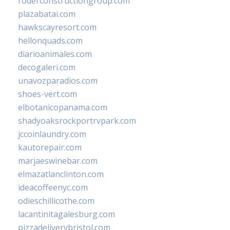
roderconstructiongroup.com
plazabatai.com
hawkscayresort.com
hellonquads.com
diarioanimales.com
decogaleri.com
unavozparadios.com
shoes-vert.com
elbotanicopanama.com
shadyoaksrockportrvpark.com
jccoinlaundry.com
kautorepair.com
marjaeswinebar.com
elmazatlanclinton.com
ideacoffeenyc.com
odieschillicothe.com
lacantinitagalesburg.com
pizzadeliverybristol.com