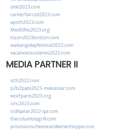
imkl2023.com
careerfaircsd2023.com
apsth2023.com
MedItRio2023.org
lcicon2023boston.com
waitangidayfestival2022.com
vacancesscolaires2022.com
MEDIA PARTNER II
isth2022.com
p2b2pabi2023-makassar.com
wocfparis2023.org
sinc2023.com
scdlqatar2022-qa.com
thecolumbiagrill.com
provisionscheeseandwineshoppe.com