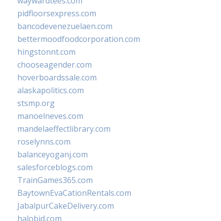
waywardtees.com
pidfloorsexpress.com
bancodevenezuelaen.com
bettermoodfoodcorporation.com
hingstonnt.com
chooseagender.com
hoverboardssale.com
alaskapolitics.com
stsmp.org
manoelneves.com
mandelaeffectlibrary.com
roselynns.com
balanceyoganj.com
salesforceblogs.com
TrainGames365.com
BaytownEvaCationRentals.com
JabalpurCakeDelivery.com
halobjd.com