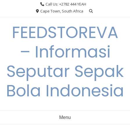
Skip
Call Us: +2782 444 YEAH
to
Cape Town, South Africa
content
FEEDSTOREVA
– Informasi
Seputar Sepak
Bola Indonesia
Menu