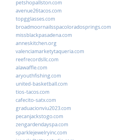
petshopallston.com
avenue26tacos.com
topgglasses.com
broadmoornailsspacoloradosprings.com
missblackpasadena.com
anneskitchen.org
valenciamarketytaqueria.com
reefrecordsllc.com
alawaffle.com
aryouthfishing.com
united-basketball.com
tios-tacos.com
cafecito-satx.com
graduacionviu2023.com
pecanjackstogo.com
zengardendayspa.com
sparklejewelryinc.com