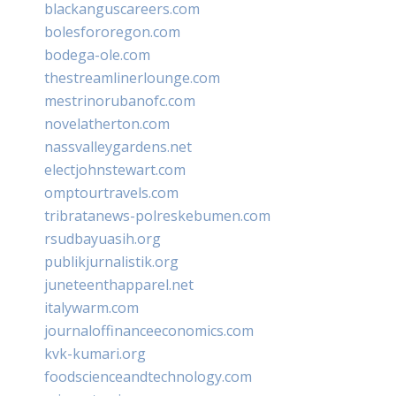
blackanguscareers.com
bolesfororegon.com
bodega-ole.com
thestreamlinerlounge.com
mestrinorubanofc.com
novelatherton.com
nassvalleygardens.net
electjohnstewart.com
omptourtravels.com
tribratanews-polreskebumen.com
rsudbayuasih.org
publikjurnalistik.org
juneteenthapparel.net
italywarm.com
journaloffinanceeconomics.com
kvk-kumari.org
foodscienceandtechnology.com