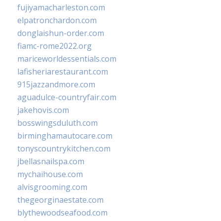
fujiyamacharleston.com
elpatronchardon.com
donglaishun-order.com
fiamc-rome2022.org
mariceworldessentials.com
lafisheriarestaurant.com
915jazzandmore.com
aguadulce-countryfair.com
jakehovis.com
bosswingsduluth.com
birminghamautocare.com
tonyscountrykitchen.com
jbellasnailspa.com
mychaihouse.com
alvisgrooming.com
thegeorginaestate.com
blythewoodseafood.com