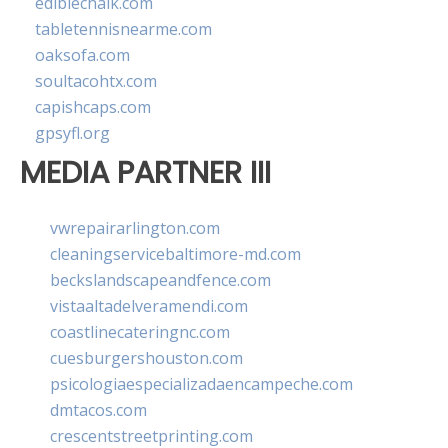
ediblechalk.com
tabletennisnearme.com
oaksofa.com
soultacohtx.com
capishcaps.com
gpsyfl.org
MEDIA PARTNER III
vwrepairarlington.com
cleaningservicebaltimore-md.com
beckslandscapeandfence.com
vistaaltadelveramendi.com
coastlinecateringnc.com
cuesburgershouston.com
psicologiaespecializadaencampeche.com
dmtacos.com
crescentstreetprinting.com