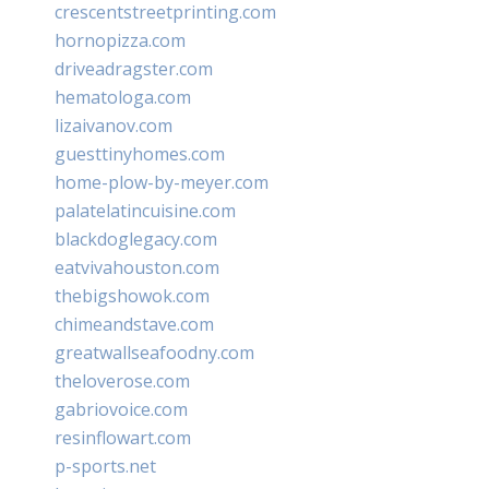
crescentstreetprinting.com
hornopizza.com
driveadragster.com
hematologa.com
lizaivanov.com
guesttinyhomes.com
home-plow-by-meyer.com
palatelatincuisine.com
blackdoglegacy.com
eatvivahouston.com
thebigshowok.com
chimeandstave.com
greatwallseafoodny.com
theloverose.com
gabriovoice.com
resinflowart.com
p-sports.net