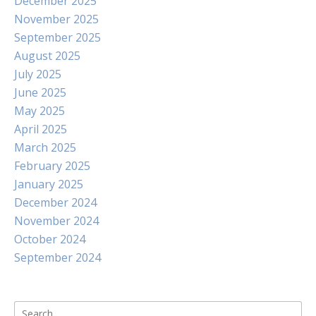
December 2025
November 2025
September 2025
August 2025
July 2025
June 2025
May 2025
April 2025
March 2025
February 2025
January 2025
December 2024
November 2024
October 2024
September 2024
Search