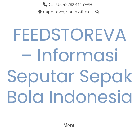
Skip
Call Us: +2782 444 YEAH
to
Cape Town, South Africa
content
FEEDSTOREVA
– Informasi
Seputar Sepak
Bola Indonesia
Menu