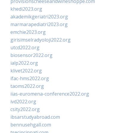
provisionscheeseandwineshoppe.com
khedi2023.org
akademikgeriatri2023.org
marmarapediatri2023.org
emchie2023.org
girisimselradyoloji2022.org
utcd2022.org
biosensor2022.org
ialp2022.org
klivet2022.org
ifac-hms2022.org
taoms2022.org
iias-euromena-conference2022.org
ivd2022.org
csity2022.org
ibsarstudyabroad.com
bennusehgall.com
tsecincinnati.com