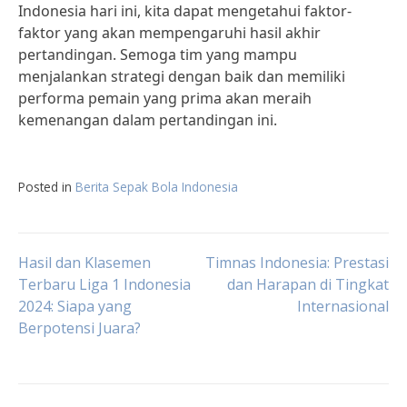
Indonesia hari ini, kita dapat mengetahui faktor-
faktor yang akan mempengaruhi hasil akhir
pertandingan. Semoga tim yang mampu
menjalankan strategi dengan baik dan memiliki
performa pemain yang prima akan meraih
kemenangan dalam pertandingan ini.
Posted in
Berita Sepak Bola Indonesia
Post
Hasil dan Klasemen
Timnas Indonesia: Prestasi
Terbaru Liga 1 Indonesia
dan Harapan di Tingkat
2024: Siapa yang
Internasional
navigation
Berpotensi Juara?