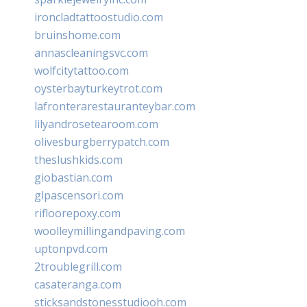
ironcladtattoostudio.com
bruinshome.com
annascleaningsvc.com
wolfcitytattoo.com
oysterbayturkeytrot.com
lafronterarestauranteybar.com
lilyandrosetearoom.com
olivesburgberrypatch.com
theslushkids.com
giobastian.com
glpascensori.com
rifloorepoxy.com
woolleymillingandpaving.com
uptonpvd.com
2troublegrill.com
casateranga.com
sticksandstonesstudiooh.com