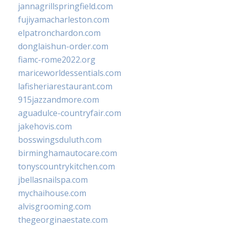
jannagrillspringfield.com
fujiyamacharleston.com
elpatronchardon.com
donglaishun-order.com
fiamc-rome2022.org
mariceworldessentials.com
lafisheriarestaurant.com
915jazzandmore.com
aguadulce-countryfair.com
jakehovis.com
bosswingsduluth.com
birminghamautocare.com
tonyscountrykitchen.com
jbellasnailspa.com
mychaihouse.com
alvisgrooming.com
thegeorginaestate.com