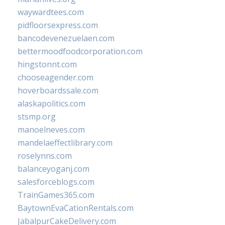
waywardtees.com
pidfloorsexpress.com
bancodevenezuelaen.com
bettermoodfoodcorporation.com
hingstonnt.com
chooseagender.com
hoverboardssale.com
alaskapolitics.com
stsmp.org
manoelneves.com
mandelaeffectlibrary.com
roselynns.com
balanceyoganj.com
salesforceblogs.com
TrainGames365.com
BaytownEvaCationRentals.com
JabalpurCakeDelivery.com