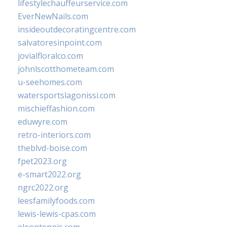
lifestylechauffeurservice.com
EverNewNails.com
insideoutdecoratingcentre.com
salvatoresinpoint.com
jovialfloralco.com
johnlscotthometeam.com
u-seehomes.com
watersportslagonissi.com
mischieffashion.com
eduwyre.com
retro-interiors.com
theblvd-boise.com
fpet2023.org
e-smart2022.org
ngrc2022.org
leesfamilyfoods.com
lewis-lewis-cpas.com