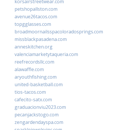
korsairstreetwear.com
petshopallston.com
avenue26tacos.com
topgglasses.com
broadmoornailsspacoloradosprings.com
missblackpasadena.com
anneskitchen.org
valenciamarketytaqueria.com
reefrecordsllc.com
alawaffle.com
aryouthfishing.com
united-basketball.com
tios-tacos.com
cafecito-satx.com
graduacionviu2023.com
pecanjackstogo.com
zengardendayspa.com
sparklejewelryinc.com