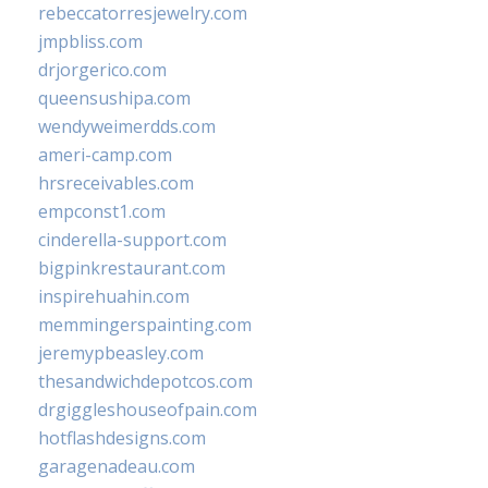
rebeccatorresjewelry.com
jmpbliss.com
drjorgerico.com
queensushipa.com
wendyweimerdds.com
ameri-camp.com
hrsreceivables.com
empconst1.com
cinderella-support.com
bigpinkrestaurant.com
inspirehuahin.com
memmingerspainting.com
jeremypbeasley.com
thesandwichdepotcos.com
drgiggleshouseofpain.com
hotflashdesigns.com
garagenadeau.com