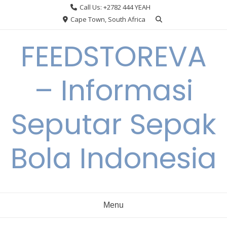
Skip
Call Us: +2782 444 YEAH
to
Cape Town, South Africa
content
FEEDSTOREVA
– Informasi
Seputar Sepak
Bola Indonesia
Menu