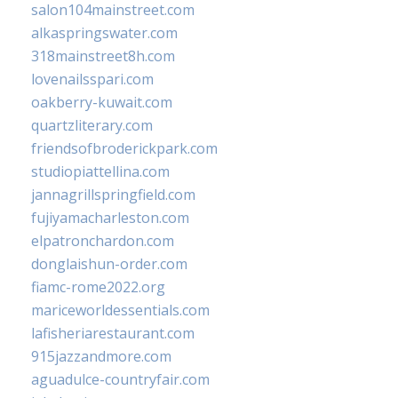
salon104mainstreet.com
alkaspringswater.com
318mainstreet8h.com
lovenailsspari.com
oakberry-kuwait.com
quartzliterary.com
friendsofbroderickpark.com
studiopiattellina.com
jannagrillspringfield.com
fujiyamacharleston.com
elpatronchardon.com
donglaishun-order.com
fiamc-rome2022.org
mariceworldessentials.com
lafisheriarestaurant.com
915jazzandmore.com
aguadulce-countryfair.com