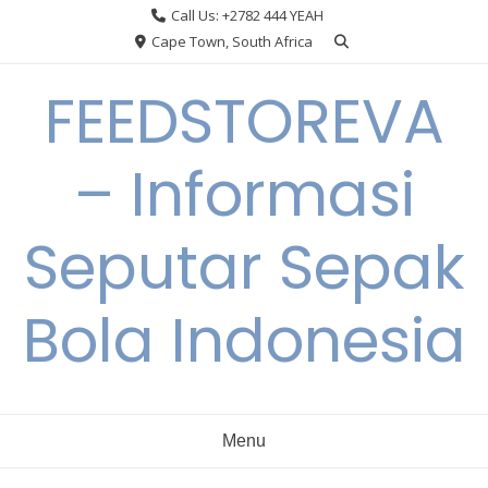
Skip
Call Us: +2782 444 YEAH
to
Cape Town, South Africa
content
FEEDSTOREVA
– Informasi
Seputar Sepak
Bola Indonesia
Menu