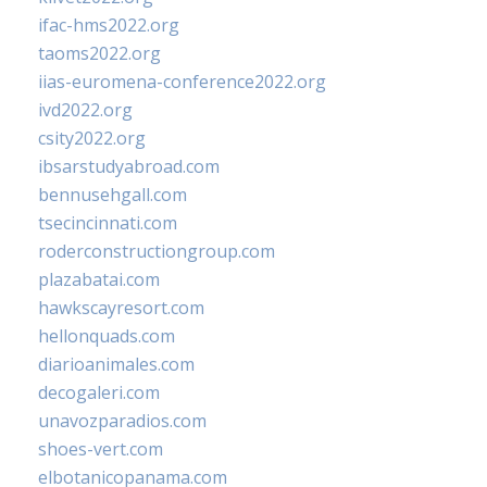
ifac-hms2022.org
taoms2022.org
iias-euromena-conference2022.org
ivd2022.org
csity2022.org
ibsarstudyabroad.com
bennusehgall.com
tsecincinnati.com
roderconstructiongroup.com
plazabatai.com
hawkscayresort.com
hellonquads.com
diarioanimales.com
decogaleri.com
unavozparadios.com
shoes-vert.com
elbotanicopanama.com