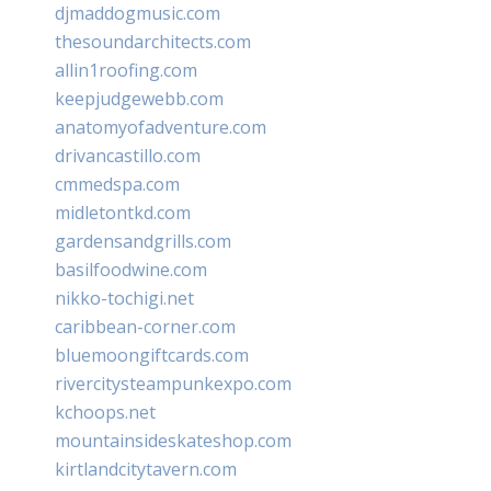
djmaddogmusic.com
thesoundarchitects.com
allin1roofing.com
keepjudgewebb.com
anatomyofadventure.com
drivancastillo.com
cmmedspa.com
midletontkd.com
gardensandgrills.com
basilfoodwine.com
nikko-tochigi.net
caribbean-corner.com
bluemoongiftcards.com
rivercitysteampunkexpo.com
kchoops.net
mountainsideskateshop.com
kirtlandcitytavern.com