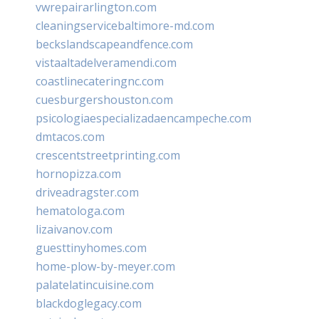
vwrepairarlington.com
cleaningservicebaltimore-md.com
beckslandscapeandfence.com
vistaaltadelveramendi.com
coastlinecateringnc.com
cuesburgershouston.com
psicologiaespecializadaencampeche.com
dmtacos.com
crescentstreetprinting.com
hornopizza.com
driveadragster.com
hematologa.com
lizaivanov.com
guesttinyhomes.com
home-plow-by-meyer.com
palatelatincuisine.com
blackdoglegacy.com