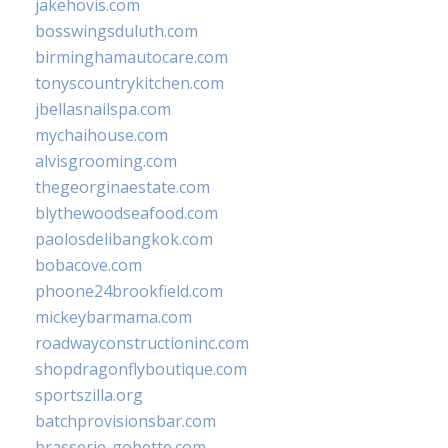
jakehovis.com
bosswingsduluth.com
birminghamautocare.com
tonyscountrykitchen.com
jbellasnailspa.com
mychaihouse.com
alvisgrooming.com
thegeorginaestate.com
blythewoodseafood.com
paolosdelibangkok.com
bobacove.com
phoone24brookfield.com
mickeybarmama.com
roadwayconstructioninc.com
shopdragonflyboutique.com
sportszilla.org
batchprovisionsbar.com
brasserie-gobette.com