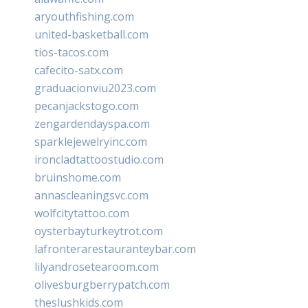
aryouthfishing.com
united-basketball.com
tios-tacos.com
cafecito-satx.com
graduacionviu2023.com
pecanjackstogo.com
zengardendayspa.com
sparklejewelryinc.com
ironcladtattoostudio.com
bruinshome.com
annascleaningsvc.com
wolfcitytattoo.com
oysterbayturkeytrot.com
lafronterarestauranteybar.com
lilyandrosetearoom.com
olivesburgberrypatch.com
theslushkids.com