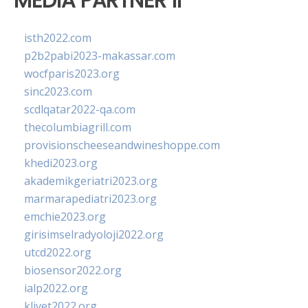
MEDIA PARTNER II
isth2022.com
p2b2pabi2023-makassar.com
wocfparis2023.org
sinc2023.com
scdlqatar2022-qa.com
thecolumbiagrill.com
provisionscheeseandwineshoppe.com
khedi2023.org
akademikgeriatri2023.org
marmarapediatri2023.org
emchie2023.org
girisimselradyoloji2022.org
utcd2022.org
biosensor2022.org
ialp2022.org
klivet2022.org