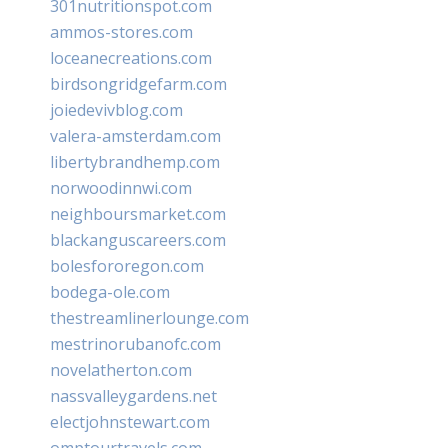
301nutritionspot.com
ammos-stores.com
loceanecreations.com
birdsongridgefarm.com
joiedevivblog.com
valera-amsterdam.com
libertybrandhemp.com
norwoodinnwi.com
neighboursmarket.com
blackanguscareers.com
bolesfororegon.com
bodega-ole.com
thestreamlinerlounge.com
mestrinorubanofc.com
novelatherton.com
nassvalleygardens.net
electjohnstewart.com
omptourtravels.com