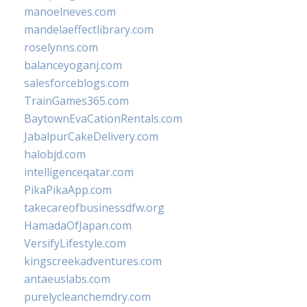
manoelneves.com
mandelaeffectlibrary.com
roselynns.com
balanceyoganj.com
salesforceblogs.com
TrainGames365.com
BaytownEvaCationRentals.com
JabalpurCakeDelivery.com
halobjd.com
intelligenceqatar.com
PikaPikaApp.com
takecareofbusinessdfw.org
HamadaOfJapan.com
VersifyLifestyle.com
kingscreekadventures.com
antaeuslabs.com
purelycleanchemdry.com