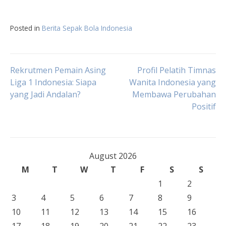
Posted in
Berita Sepak Bola Indonesia
Post
Rekrutmen Pemain Asing
Profil Pelatih Timnas
Liga 1 Indonesia: Siapa
Wanita Indonesia yang
yang Jadi Andalan?
Membawa Perubahan
navigation
Positif
August 2026
M
T
W
T
F
S
S
1
2
3
4
5
6
7
8
9
10
11
12
13
14
15
16