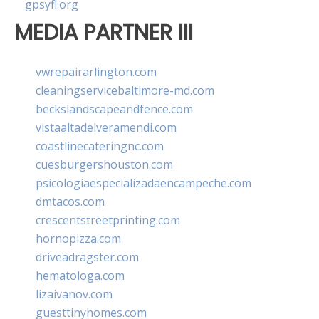
gpsyfl.org
MEDIA PARTNER III
vwrepairarlington.com
cleaningservicebaltimore-md.com
beckslandscapeandfence.com
vistaaltadelveramendi.com
coastlinecateringnc.com
cuesburgershouston.com
psicologiaespecializadaencampeche.com
dmtacos.com
crescentstreetprinting.com
hornopizza.com
driveadragster.com
hematologa.com
lizaivanov.com
guesttinyhomes.com