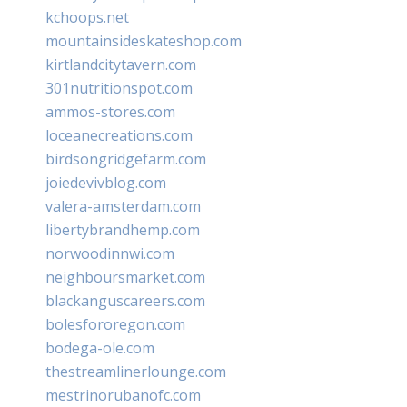
kchoops.net
mountainsideskateshop.com
kirtlandcitytavern.com
301nutritionspot.com
ammos-stores.com
loceanecreations.com
birdsongridgefarm.com
joiedevivblog.com
valera-amsterdam.com
libertybrandhemp.com
norwoodinnwi.com
neighboursmarket.com
blackanguscareers.com
bolesfororegon.com
bodega-ole.com
thestreamlinerlounge.com
mestrinorubanofc.com