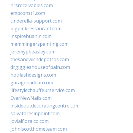
hrsreceivables.com
empconst1.com
cinderella-support.com
bigpinkrestaurant.com
inspirehuahin.com
memmingerspainting.com
jeremypbeasley.com
thesandwichdepotcos.com
drgiggleshouseofpain.com
hotflashdesigns.com
garagenadeau.com
lifestylechauffeurservice.com
EverNewNails.com
insideoutdecoratingcentre.com
salvatoresinpoint.com
jovialfloralco.com
johnlscotthometeam.com