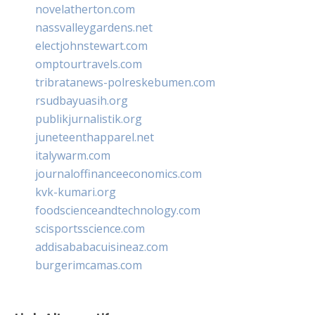
novelatherton.com
nassvalleygardens.net
electjohnstewart.com
omptourtravels.com
tribratanews-polreskebumen.com
rsudbayuasih.org
publikjurnalistik.org
juneteenthapparel.net
italywarm.com
journaloffinanceeconomics.com
kvk-kumari.org
foodscienceandtechnology.com
scisportsscience.com
addisababacuisineaz.com
burgerimcamas.com