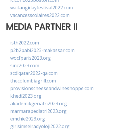
lcicon2023boston.com
waitangidayfestival2022.com
vacancesscolaires2022.com
MEDIA PARTNER II
isth2022.com
p2b2pabi2023-makassar.com
wocfparis2023.org
sinc2023.com
scdlqatar2022-qa.com
thecolumbiagrill.com
provisionscheeseandwineshoppe.com
khedi2023.org
akademikgeriatri2023.org
marmarapediatri2023.org
emchie2023.org
girisimselradyoloji2022.org