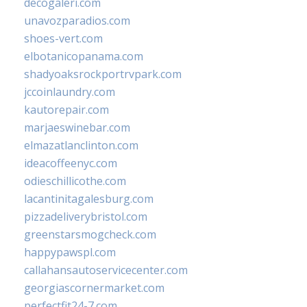
decogaleri.com
unavozparadios.com
shoes-vert.com
elbotanicopanama.com
shadyoaksrockportrvpark.com
jccoinlaundry.com
kautorepair.com
marjaeswinebar.com
elmazatlanclinton.com
ideacoffeenyc.com
odieschillicothe.com
lacantinitagalesburg.com
pizzadeliverybristol.com
greenstarsmogcheck.com
happypawspl.com
callahansautoservicecenter.com
georgiascornermarket.com
perfectfit24-7.com