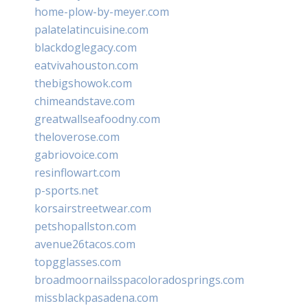
home-plow-by-meyer.com
palatelatincuisine.com
blackdoglegacy.com
eatvivahouston.com
thebigshowok.com
chimeandstave.com
greatwallseafoodny.com
theloverose.com
gabriovoice.com
resinflowart.com
p-sports.net
korsairstreetwear.com
petshopallston.com
avenue26tacos.com
topgglasses.com
broadmoornailsspacoloradosprings.com
missblackpasadena.com