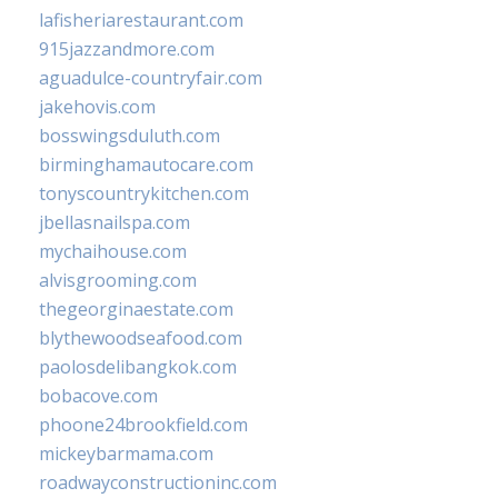
lafisheriarestaurant.com
915jazzandmore.com
aguadulce-countryfair.com
jakehovis.com
bosswingsduluth.com
birminghamautocare.com
tonyscountrykitchen.com
jbellasnailspa.com
mychaihouse.com
alvisgrooming.com
thegeorginaestate.com
blythewoodseafood.com
paolosdelibangkok.com
bobacove.com
phoone24brookfield.com
mickeybarmama.com
roadwayconstructioninc.com