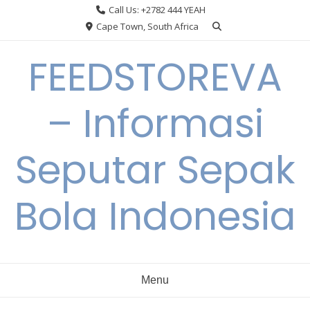
Skip
Call Us: +2782 444 YEAH
to
Cape Town, South Africa
content
FEEDSTOREVA
– Informasi
Seputar Sepak
Bola Indonesia
Menu