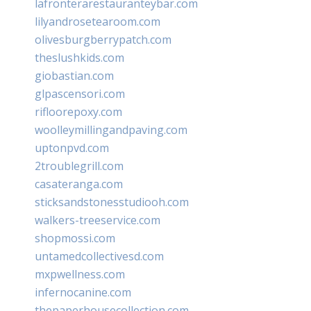
lafronterarestauranteybar.com
lilyandrosetearoom.com
olivesburgberrypatch.com
theslushkids.com
giobastian.com
glpascensori.com
rifloorepoxy.com
woolleymillingandpaving.com
uptonpvd.com
2troublegrill.com
casateranga.com
sticksandstonesstudiooh.com
walkers-treeservice.com
shopmossi.com
untamedcollectivesd.com
mxpwellness.com
infernocanine.com
thepaperhousecollection.com