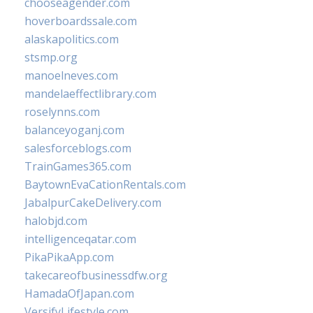
chooseagender.com
hoverboardssale.com
alaskapolitics.com
stsmp.org
manoelneves.com
mandelaeffectlibrary.com
roselynns.com
balanceyoganj.com
salesforceblogs.com
TrainGames365.com
BaytownEvaCationRentals.com
JabalpurCakeDelivery.com
halobjd.com
intelligenceqatar.com
PikaPikaApp.com
takecareofbusinessdfw.org
HamadaOfJapan.com
VersifyLifestyle.com