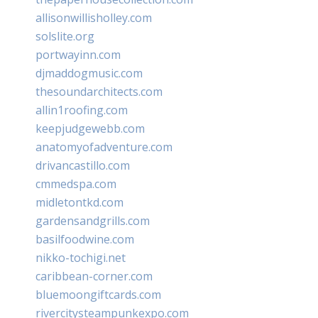
allisonwillisholley.com
solslite.org
portwayinn.com
djmaddogmusic.com
thesoundarchitects.com
allin1roofing.com
keepjudgewebb.com
anatomyofadventure.com
drivancastillo.com
cmmedspa.com
midletontkd.com
gardensandgrills.com
basilfoodwine.com
nikko-tochigi.net
caribbean-corner.com
bluemoongiftcards.com
rivercitysteampunkexpo.com