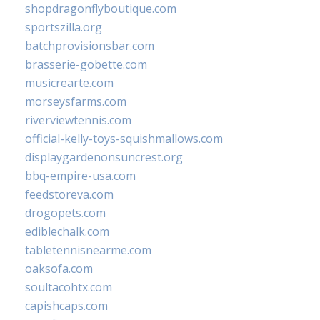
shopdragonflyboutique.com
sportszilla.org
batchprovisionsbar.com
brasserie-gobette.com
musicrearte.com
morseysfarms.com
riverviewtennis.com
official-kelly-toys-squishmallows.com
displaygardenonsuncrest.org
bbq-empire-usa.com
feedstoreva.com
drogopets.com
ediblechalk.com
tabletennisnearme.com
oaksofa.com
soultacohtx.com
capishcaps.com