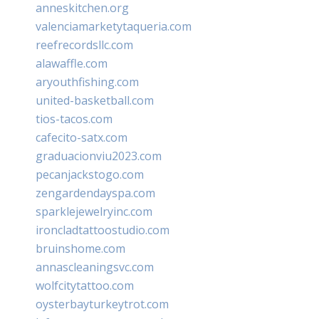
anneskitchen.org
valenciamarketytaqueria.com
reefrecordsllc.com
alawaffle.com
aryouthfishing.com
united-basketball.com
tios-tacos.com
cafecito-satx.com
graduacionviu2023.com
pecanjackstogo.com
zengardendayspa.com
sparklejewelryinc.com
ironcladtattoostudio.com
bruinshome.com
annascleaningsvc.com
wolfcitytattoo.com
oysterbayturkeytrot.com