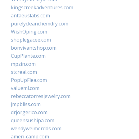
kingscreekadventures.com
antaeuslabs.com
purelycleanchemdry.com
WishOping.com
shoplegacee.com
bonvivantshop.com
CupPlante.com
mpzin.com
stcreal.com
PopUpFlea.com
valueml.com
rebeccatorresjewelry.com
jmpbliss.com
drjorgerico.com
queensushipa.com
wendyweimerdds.com
ameri-camp.com