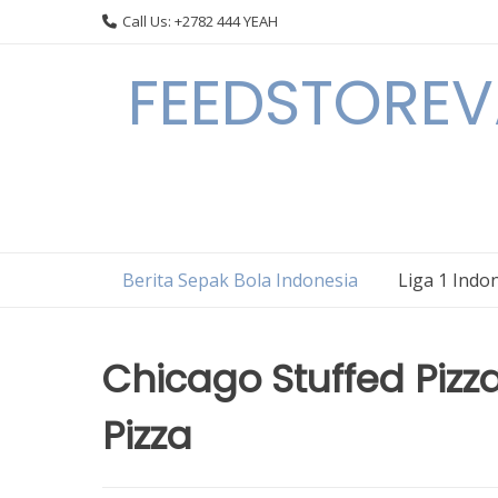
Skip
Call Us: +2782 444 YEAH
to
content
FEEDSTOREVA
Berita Sepak Bola Indonesia
Liga 1 Indo
Chicago Stuffed Piz
Pizza