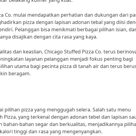
tar belakang kuliner yang kuat.
izza Co. mulai mendapatkan perhatian dan dukungan dari pa
adirkan pizza dengan lapisan adonan tebal yang diisi de
ndiri. Pelanggan bisa menikmati berbagai pilihan isian, dar
anya disajikan dengan cita rasa yang kaya.
s dan keaslian, Chicago Stuffed Pizza Co. terus berinova
ingkatan layanan pelanggan menjadi fokus penting bagi
ihan utama bagi pecinta pizza di tanah air dan terus beru
kin beragam.
i pilihan pizza yang menggugah selera. Salah satu menu
h Pizza, yang terkenal dengan adonan tebel dan lapisan sa
an bahan-bahan segar dan berkualitas, menjadikannya pilih
alori tinggi dan rasa yang mengenyangkan.