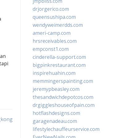
jmpbliss.com
drjorgerico.com
queensushipa.com
a
wendyweimerdds.com
ameri-camp.com
hrsreceivables.com
empconst1.com
dan
cinderella-support.com
tapi
bigpinkrestaurant.com
inspirehuahin.com
memmingerspainting.com
jeremypbeasley.com
thesandwichdepotcos.com
drgiggleshouseofpain.com
hotflashdesigns.com
gkong
garagenadeau.com
lifestylechauffeurservice.com
EverNewNails.com