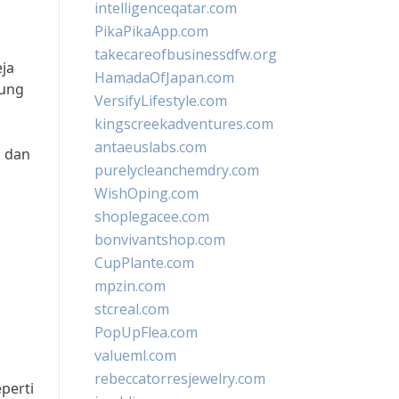
intelligenceqatar.com
PikaPikaApp.com
takecareofbusinessdfw.org
ja
HamadaOfJapan.com
jung
VersifyLifestyle.com
kingscreekadventures.com
antaeuslabs.com
k dan
purelycleanchemdry.com
WishOping.com
shoplegacee.com
bonvivantshop.com
CupPlante.com
mpzin.com
stcreal.com
PopUpFlea.com
valueml.com
rebeccatorresjewelry.com
perti