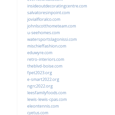
insideoutdecoratingcentre.com
salvatoresinpoint.com
jovialfloralco.com
johnlscotthometeam.com
u-seehomes.com
watersportslagonissi.com
mischieffashion.com
eduwyre.com
retro-interiors.com
theblvd-boise.com
fpet2023.org
e-smart2022.org
ngrc2022.org
leesfamilyfoods.com
lewis-lewis-cpas.com
eleontennis.com
cyetus.com