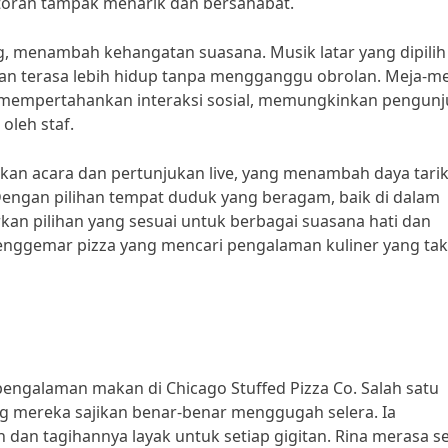
toran tampak menarik dan bersahabat.
g, menambah kehangatan suasana. Musik latar yang dipilih
an terasa lebih hidup tanpa mengganggu obrolan. Meja-me
p mempertahankan interaksi sosial, memungkinkan pengun
leh staf.
akan acara dan pertunjukan live, yang menambah daya tari
engan pilihan tempat duduk yang beragam, baik di dalam
kan pilihan yang sesuai untuk berbagai suasana hati dan
enggemar pizza yang mencari pengalaman kuliner yang tak
ngalaman makan di Chicago Stuffed Pizza Co. Salah satu
g mereka sajikan benar-benar menggugah selera. Ia
an tagihannya layak untuk setiap gigitan. Rina merasa se