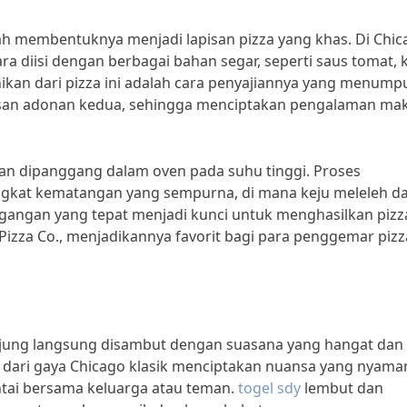
lah membentuknya menjadi lapisan pizza yang khas. Di Chi
ara diisi dengan berbagai bahan segar, seperti saus tomat, 
nikan dari pizza ini adalah cara penyajiannya yang menump
isan adonan kedua, sehingga menciptakan pengalaman ma
dian dipanggang dalam oven pada suhu tinggi. Proses
ngkat kematangan yang sempurna, di mana keju meleleh d
ngan yang tepat menjadi kunci untuk menghasilkan pizz
Pizza Co., menjadikannya favorit bagi para penggemar pizz
unjung langsung disambut dengan suasana yang hangat dan
i dari gaya Chicago klasik menciptakan nuansa yang nyama
tai bersama keluarga atau teman.
togel sdy
lembut dan