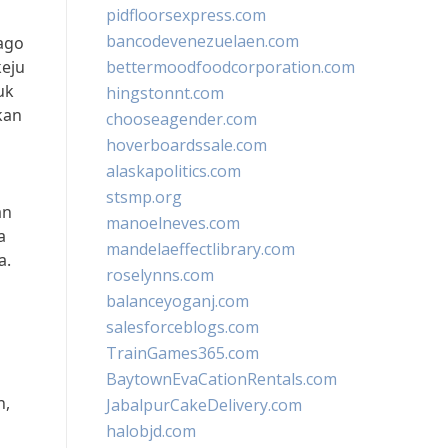
pidfloorsexpress.com
bancodevenezuelaen.com
cago
keju
bettermoodfoodcorporation.com
uk
hingstonnt.com
kan
chooseagender.com
hoverboardssale.com
alaskapolitics.com
stsmp.org
an
manoelneves.com
a
mandelaeffectlibrary.com
a.
roselynns.com
balanceyoganj.com
salesforceblogs.com
TrainGames365.com
BaytownEvaCationRentals.com
n,
JabalpurCakeDelivery.com
halobjd.com