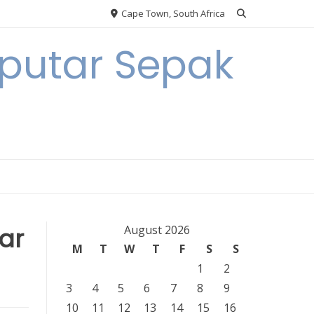
Cape Town, South Africa
eputar Sepak
ar
August 2026
M
T
W
T
F
S
S
1
2
3
4
5
6
7
8
9
10
11
12
13
14
15
16