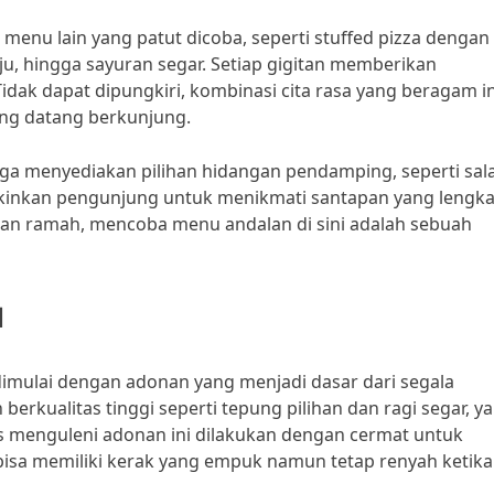
i menu lain yang patut dicoba, seperti stuffed pizza dengan
keju, hingga sayuran segar. Setiap gigitan memberikan
ak dapat dipungkiri, kombinasi cita rasa yang beragam in
yang datang berkunjung.
juga menyediakan pilihan hidangan pendamping, seperti sal
ngkinkan pengunjung untuk menikmati santapan yang lengk
an ramah, mencoba menu andalan di sini adalah sebuah
a
 dimulai dengan adonan yang menjadi dasar dari segala
rkualitas tinggi seperti tepung pilihan dan ragi segar, y
s menguleni adonan ini dilakukan dengan cermat untuk
bisa memiliki kerak yang empuk namun tetap renyah ketika