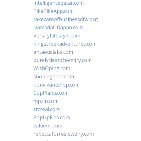
intelligenceqatar.com
PikaPikaApp.com
takecareofbusinessdfw.org
HamadaOfJapan.com
VersifyLifestyle.com
kingscreekadventures.com
antaeuslabs.com
purelycleanchemdry.com
WishOping.com
shoplegacee.com
bonvivantshop.com
CupPlante.com
mpzin.com
stcreal.com
PopUpFlea.com
valueml.com
rebeccatorresjewelry.com