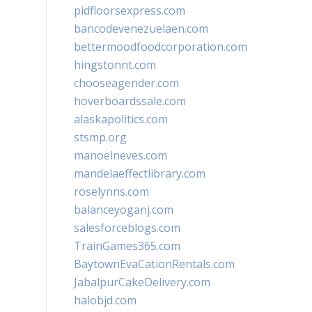
pidfloorsexpress.com
bancodevenezuelaen.com
bettermoodfoodcorporation.com
hingstonnt.com
chooseagender.com
hoverboardssale.com
alaskapolitics.com
stsmp.org
manoelneves.com
mandelaeffectlibrary.com
roselynns.com
balanceyoganj.com
salesforceblogs.com
TrainGames365.com
BaytownEvaCationRentals.com
JabalpurCakeDelivery.com
halobjd.com