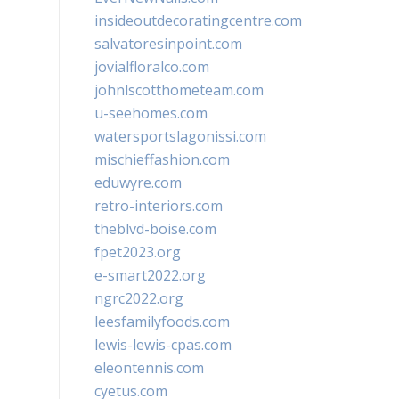
insideoutdecoratingcentre.com
salvatoresinpoint.com
jovialfloralco.com
johnlscotthometeam.com
u-seehomes.com
watersportslagonissi.com
mischieffashion.com
eduwyre.com
retro-interiors.com
theblvd-boise.com
fpet2023.org
e-smart2022.org
ngrc2022.org
leesfamilyfoods.com
lewis-lewis-cpas.com
eleontennis.com
cyetus.com