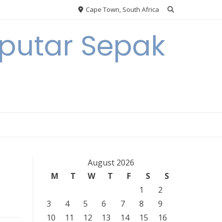
Cape Town, South Africa
eputar Sepak
August 2026
M
T
W
T
F
S
S
1
2
3
4
5
6
7
8
9
10
11
12
13
14
15
16