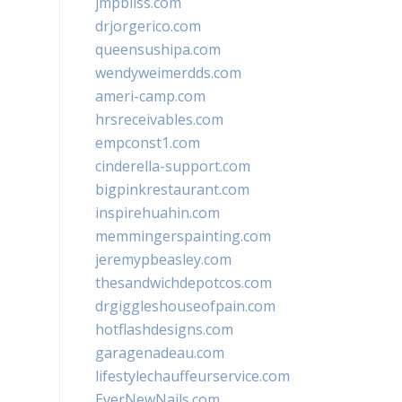
jmpbliss.com
drjorgerico.com
queensushipa.com
wendyweimerdds.com
ameri-camp.com
hrsreceivables.com
empconst1.com
cinderella-support.com
bigpinkrestaurant.com
inspirehuahin.com
memmingerspainting.com
jeremypbeasley.com
thesandwichdepotcos.com
drgiggleshouseofpain.com
hotflashdesigns.com
garagenadeau.com
lifestylechauffeurservice.com
EverNewNails.com