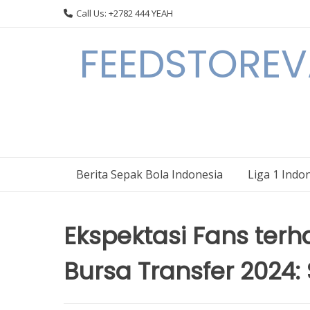
Skip
Call Us: +2782 444 YEAH
to
content
FEEDSTOREVA
Berita Sepak Bola Indonesia
Liga 1 Indo
Ekspektasi Fans ter
Bursa Transfer 2024: