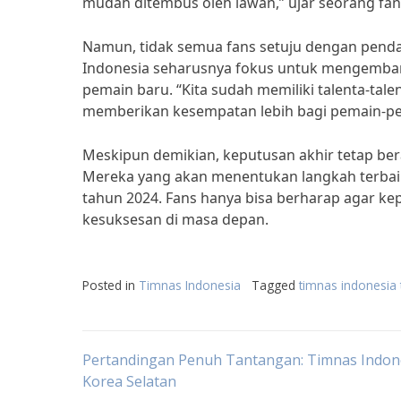
mudah ditembus oleh lawan,” ujar seorang fa
Namun, tidak semua fans setuju dengan pend
Indonesia seharusnya fokus untuk mengemba
pemain baru. “Kita sudah memiliki talenta-tal
memberikan kesempatan lebih bagi pemain-pem
Meskipun demikian, keputusan akhir tetap ber
Mereka yang akan menentukan langkah terbaik
tahun 2024. Fans hanya bisa berharap agar k
kesuksesan di masa depan.
Posted in
Timnas Indonesia
Tagged
timnas indonesia
Post
Pertandingan Penuh Tantangan: Timnas Indone
Korea Selatan