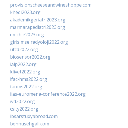
provisionscheeseandwineshoppe.com
khedi2023.org
akademikgeriatri2023.org
marmarapediatri2023.org
emchie2023.org
girisimselradyoloji2022.org
utcd2022.org
biosensor2022.org
ialp2022.org
klivet2022.org
ifac-hms2022.org
taoms2022.org
iias-euromena-conference2022.org
ivd2022.org
csity2022.org
ibsarstudyabroad.com
bennusehgall.com