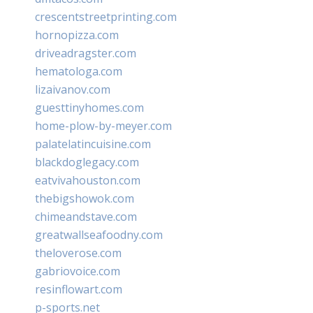
crescentstreetprinting.com
hornopizza.com
driveadragster.com
hematologa.com
lizaivanov.com
guesttinyhomes.com
home-plow-by-meyer.com
palatelatincuisine.com
blackdoglegacy.com
eatvivahouston.com
thebigshowok.com
chimeandstave.com
greatwallseafoodny.com
theloverose.com
gabriovoice.com
resinflowart.com
p-sports.net