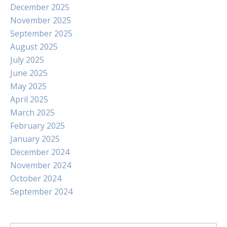
December 2025
November 2025
September 2025
August 2025
July 2025
June 2025
May 2025
April 2025
March 2025
February 2025
January 2025
December 2024
November 2024
October 2024
September 2024