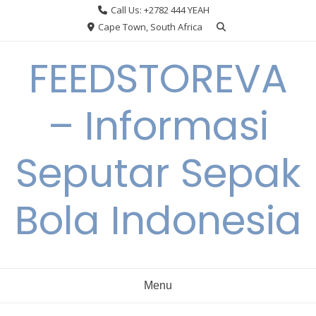
Skip
Call Us: +2782 444 YEAH
to
Cape Town, South Africa
content
FEEDSTOREVA
– Informasi
Seputar Sepak
Bola Indonesia
Menu