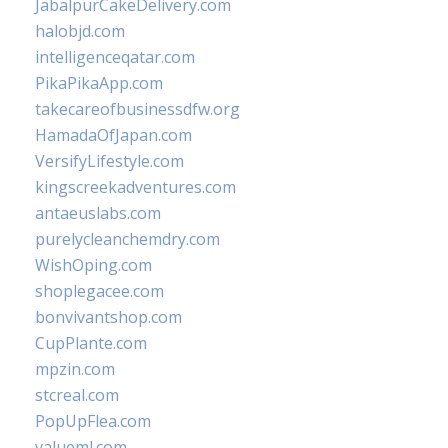
JabalpurCakeDelivery.com
halobjd.com
intelligenceqatar.com
PikaPikaApp.com
takecareofbusinessdfw.org
HamadaOfJapan.com
VersifyLifestyle.com
kingscreekadventures.com
antaeuslabs.com
purelycleanchemdry.com
WishOping.com
shoplegacee.com
bonvivantshop.com
CupPlante.com
mpzin.com
stcreal.com
PopUpFlea.com
valueml.com