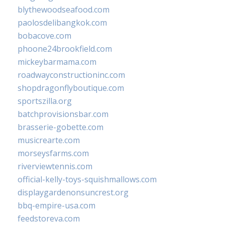
blythewoodseafood.com
paolosdelibangkok.com
bobacove.com
phoone24brookfield.com
mickeybarmama.com
roadwayconstructioninc.com
shopdragonflyboutique.com
sportszilla.org
batchprovisionsbar.com
brasserie-gobette.com
musicrearte.com
morseysfarms.com
riverviewtennis.com
official-kelly-toys-squishmallows.com
displaygardenonsuncrest.org
bbq-empire-usa.com
feedstoreva.com