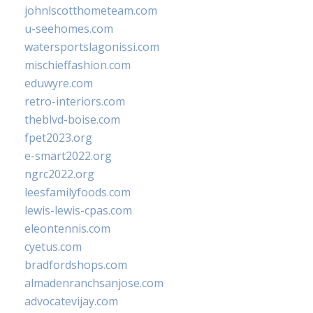
johnlscotthometeam.com
u-seehomes.com
watersportslagonissi.com
mischieffashion.com
eduwyre.com
retro-interiors.com
theblvd-boise.com
fpet2023.org
e-smart2022.org
ngrc2022.org
leesfamilyfoods.com
lewis-lewis-cpas.com
eleontennis.com
cyetus.com
bradfordshops.com
almadenranchsanjose.com
advocatevijay.com