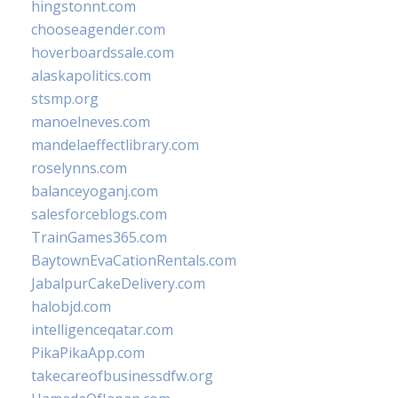
hingstonnt.com
chooseagender.com
hoverboardssale.com
alaskapolitics.com
stsmp.org
manoelneves.com
mandelaeffectlibrary.com
roselynns.com
balanceyoganj.com
salesforceblogs.com
TrainGames365.com
BaytownEvaCationRentals.com
JabalpurCakeDelivery.com
halobjd.com
intelligenceqatar.com
PikaPikaApp.com
takecareofbusinessdfw.org