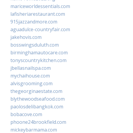
mariceworldessentials.com
lafisheriarestaurant.com
915jazzandmore.com
aguadulce-countryfair.com
jakehovis.com
bosswingsduluth.com
birminghamautocare.com
tonyscountrykitchen.com
jbellasnailspa.com
mychaihouse.com
alvisgrooming.com
thegeorginaestate.com
blythewoodseafood.com
paolosdelibangkok.com
bobacove.com
phoone24brookfield.com
mickeybarmama.com