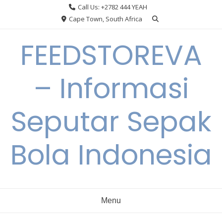
Skip
Call Us: +2782 444 YEAH
to
Cape Town, South Africa
content
FEEDSTOREVA
– Informasi
Seputar Sepak
Bola Indonesia
Menu