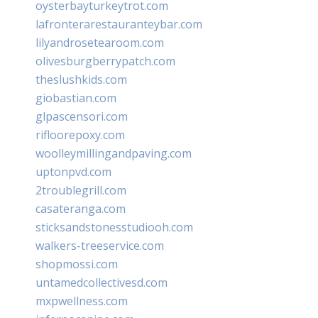
oysterbayturkeytrot.com
lafronterarestauranteybar.com
lilyandrosetearoom.com
olivesburgberrypatch.com
theslushkids.com
giobastian.com
glpascensori.com
rifloorepoxy.com
woolleymillingandpaving.com
uptonpvd.com
2troublegrill.com
casateranga.com
sticksandstonesstudiooh.com
walkers-treeservice.com
shopmossi.com
untamedcollectivesd.com
mxpwellness.com