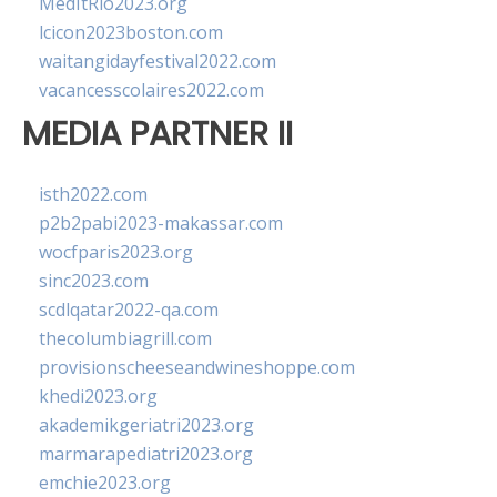
MedItRio2023.org
lcicon2023boston.com
waitangidayfestival2022.com
vacancesscolaires2022.com
MEDIA PARTNER II
isth2022.com
p2b2pabi2023-makassar.com
wocfparis2023.org
sinc2023.com
scdlqatar2022-qa.com
thecolumbiagrill.com
provisionscheeseandwineshoppe.com
khedi2023.org
akademikgeriatri2023.org
marmarapediatri2023.org
emchie2023.org