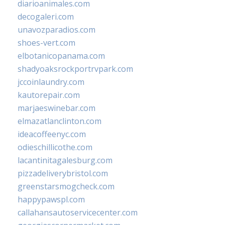
diarioanimales.com
decogaleri.com
unavozparadios.com
shoes-vert.com
elbotanicopanama.com
shadyoaksrockportrvpark.com
jccoinlaundry.com
kautorepair.com
marjaeswinebar.com
elmazatlanclinton.com
ideacoffeenyc.com
odieschillicothe.com
lacantinitagalesburg.com
pizzadeliverybristol.com
greenstarsmogcheck.com
happypawspl.com
callahansautoservicecenter.com