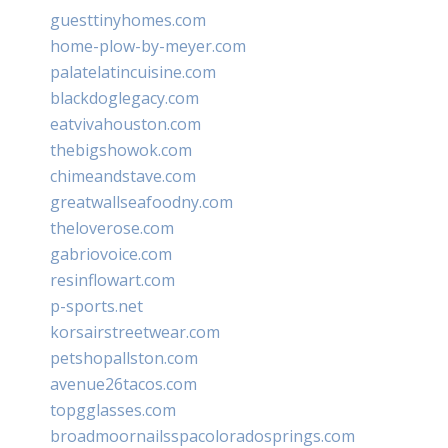
guesttinyhomes.com
home-plow-by-meyer.com
palatelatincuisine.com
blackdoglegacy.com
eatvivahouston.com
thebigshowok.com
chimeandstave.com
greatwallseafoodny.com
theloverose.com
gabriovoice.com
resinflowart.com
p-sports.net
korsairstreetwear.com
petshopallston.com
avenue26tacos.com
topgglasses.com
broadmoornailsspacoloradosprings.com