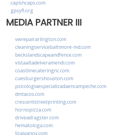
capishcaps.com
gpsyfl.org
MEDIA PARTNER III
vwrepairarlington.com
cleaningservicebaltimore-md.com
beckslandscapeandfence.com
vistaaltadelveramendi.com
coastlinecateringnc.com
cuesburgershouston.com
psicologiaespecializadaencampeche.com
dmtacos.com
crescentstreetprinting.com
hornopizza.com
driveadragster.com
hematologa.com
lizaivanov.com