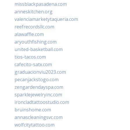
missblackpasadena.com
anneskitchen.org
valenciamarketytaqueria.com
reefrecordsllc.com
alawaffle.com
aryouthfishing.com
united-basketball.com
tios-tacos.com
cafecito-satx.com
graduacionviu2023.com
pecanjackstogo.com
zengardendayspa.com
sparklejewelryinc.com
ironcladtattoostudio.com
bruinshome.com
annascleaningsvc.com
wolfcitytattoo.com