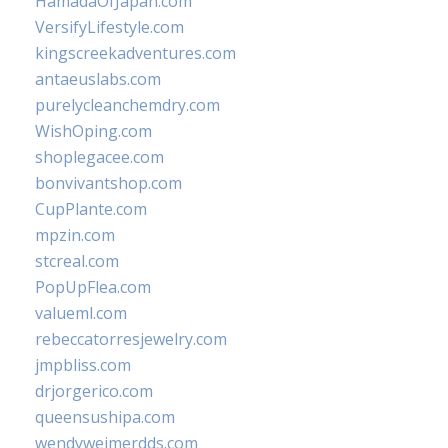
HamadaOfJapan.com
VersifyLifestyle.com
kingscreekadventures.com
antaeuslabs.com
purelycleanchemdry.com
WishOping.com
shoplegacee.com
bonvivantshop.com
CupPlante.com
mpzin.com
stcreal.com
PopUpFlea.com
valueml.com
rebeccatorresjewelry.com
jmpbliss.com
drjorgerico.com
queensushipa.com
wendyweimerdds.com