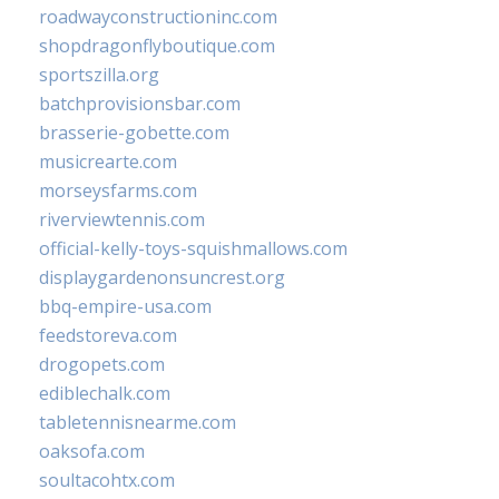
roadwayconstructioninc.com
shopdragonflyboutique.com
sportszilla.org
batchprovisionsbar.com
brasserie-gobette.com
musicrearte.com
morseysfarms.com
riverviewtennis.com
official-kelly-toys-squishmallows.com
displaygardenonsuncrest.org
bbq-empire-usa.com
feedstoreva.com
drogopets.com
ediblechalk.com
tabletennisnearme.com
oaksofa.com
soultacohtx.com