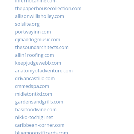
infernocanine.com
thepaperhousecollection.com
allisonwillisholley.com
solslite.org
portwayinn.com
djmaddogmusic.com
thesoundarchitects.com
allin1roofing.com
keepjudgewebb.com
anatomyofadventure.com
drivancastillo.com
cmmedspa.com
midletontkd.com
gardensandgrills.com
basilfoodwine.com
nikko-tochigi.net
caribbean-corner.com
bluemoongiftcards.com