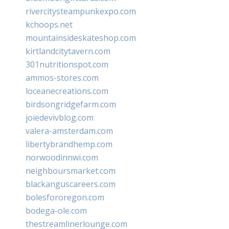
rivercitysteampunkexpo.com
kchoops.net
mountainsideskateshop.com
kirtlandcitytavern.com
301nutritionspot.com
ammos-stores.com
loceanecreations.com
birdsongridgefarm.com
joiedevivblog.com
valera-amsterdam.com
libertybrandhemp.com
norwoodinnwi.com
neighboursmarket.com
blackanguscareers.com
bolesfororegon.com
bodega-ole.com
thestreamlinerlounge.com