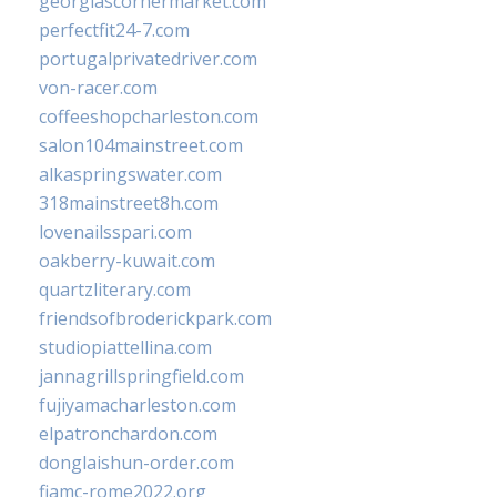
georgiascornermarket.com
perfectfit24-7.com
portugalprivatedriver.com
von-racer.com
coffeeshopcharleston.com
salon104mainstreet.com
alkaspringswater.com
318mainstreet8h.com
lovenailsspari.com
oakberry-kuwait.com
quartzliterary.com
friendsofbroderickpark.com
studiopiattellina.com
jannagrillspringfield.com
fujiyamacharleston.com
elpatronchardon.com
donglaishun-order.com
fiamc-rome2022.org