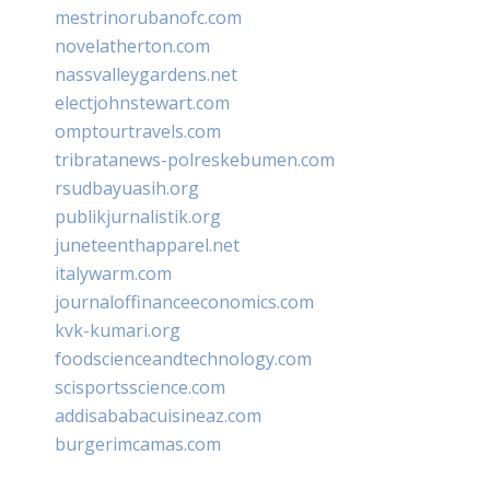
mestrinorubanofc.com
novelatherton.com
nassvalleygardens.net
electjohnstewart.com
omptourtravels.com
tribratanews-polreskebumen.com
rsudbayuasih.org
publikjurnalistik.org
juneteenthapparel.net
italywarm.com
journaloffinanceeconomics.com
kvk-kumari.org
foodscienceandtechnology.com
scisportsscience.com
addisababacuisineaz.com
burgerimcamas.com