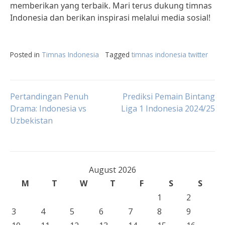
memberikan yang terbaik. Mari terus dukung timnas
Indonesia dan berikan inspirasi melalui media sosial!
Posted in
Timnas Indonesia
Tagged
timnas indonesia twitter
Post
Pertandingan Penuh
Prediksi Pemain Bintang
Drama: Indonesia vs
Liga 1 Indonesia 2024/25
Uzbekistan
navigation
August 2026
M
T
W
T
F
S
S
1
2
3
4
5
6
7
8
9