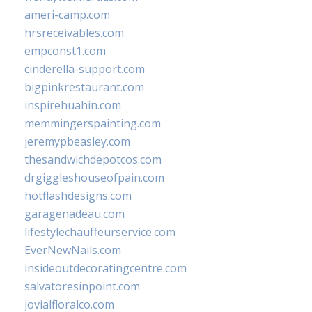
ameri-camp.com
hrsreceivables.com
empconst1.com
cinderella-support.com
bigpinkrestaurant.com
inspirehuahin.com
memmingerspainting.com
jeremypbeasley.com
thesandwichdepotcos.com
drgiggleshouseofpain.com
hotflashdesigns.com
garagenadeau.com
lifestylechauffeurservice.com
EverNewNails.com
insideoutdecoratingcentre.com
salvatoresinpoint.com
jovialfloralco.com