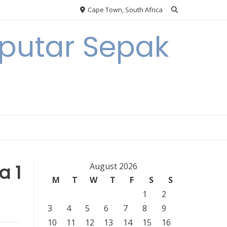
Cape Town, South Africa
eputar Sepak
a 1
August 2026
M
T
W
T
F
S
S
1
2
3
4
5
6
7
8
9
10
11
12
13
14
15
16