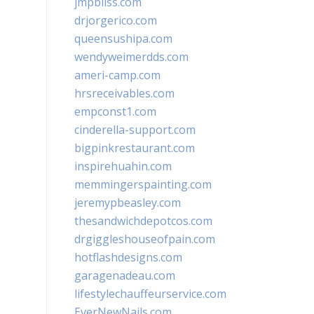
jmpbliss.com
drjorgerico.com
queensushipa.com
wendyweimerdds.com
ameri-camp.com
hrsreceivables.com
empconst1.com
cinderella-support.com
bigpinkrestaurant.com
inspirehuahin.com
memmingerspainting.com
jeremypbeasley.com
thesandwichdepotcos.com
drgiggleshouseofpain.com
hotflashdesigns.com
garagenadeau.com
lifestylechauffeurservice.com
EverNewNails.com