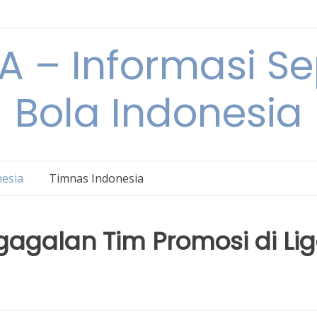
 – Informasi S
Bola Indonesia
nesia
Timnas Indonesia
agalan Tim Promosi di Lig