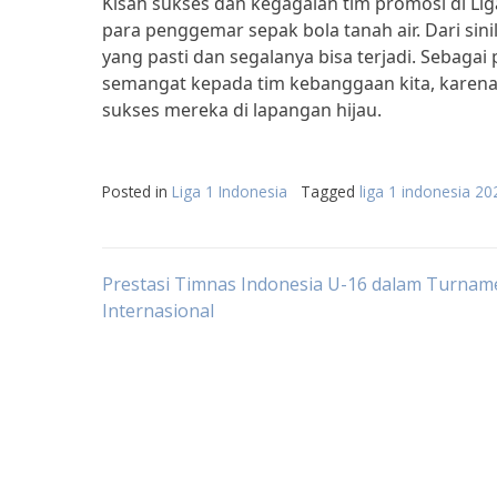
Kisah sukses dan kegagalan tim promosi di Li
para penggemar sepak bola tanah air. Dari sini
yang pasti dan segalanya bisa terjadi. Sebaga
semangat kepada tim kebanggaan kita, karena 
sukses mereka di lapangan hijau.
Posted in
Liga 1 Indonesia
Tagged
liga 1 indonesia 2
Post
Prestasi Timnas Indonesia U-16 dalam Turnam
Internasional
navigation