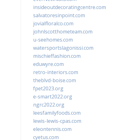
insideoutdecoratingcentre.com
salvatoresinpoint.com
jovialfloralco.com
johnlscotthometeam.com
u-seehomes.com
watersportslagonissi.com
mischieffashion.com
eduwyre.com
retro-interiors.com
theblvd-boise.com
fpet2023.org
e-smart2022.org
ngrc2022.org
leesfamilyfoods.com
lewis-lewis-cpas.com
eleontennis.com
cyetus.com