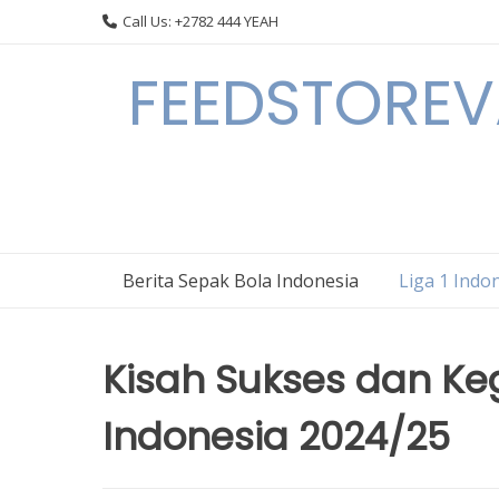
Skip
Call Us: +2782 444 YEAH
to
content
FEEDSTOREVA
Berita Sepak Bola Indonesia
Liga 1 Indo
Kisah Sukses dan Keg
Indonesia 2024/25