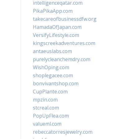
intelligenceqatar.com
PikaPikaApp.com
takecareofbusinessdfw.org
HamadaOfJapan.com
VersifyLifestyle.com
kingscreekadventures.com
antaeuslabs.com
purelycleanchemdry.com
WishOping.com
shoplegacee.com
bonvivantshop.com
CupPlante.com
mpzin.com
stcreal.com
PopUpFlea.com
valueml.com
rebeccatorresjewelry.com