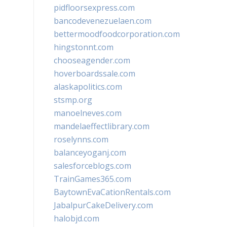
pidfloorsexpress.com
bancodevenezuelaen.com
bettermoodfoodcorporation.com
hingstonnt.com
chooseagender.com
hoverboardssale.com
alaskapolitics.com
stsmp.org
manoelneves.com
mandelaeffectlibrary.com
roselynns.com
balanceyoganj.com
salesforceblogs.com
TrainGames365.com
BaytownEvaCationRentals.com
JabalpurCakeDelivery.com
halobjd.com