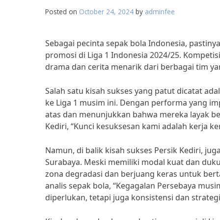
Posted on
October 24, 2024
by
adminfee
Sebagai pecinta sepak bola Indonesia, pastiny
promosi di Liga 1 Indonesia 2024/25. Kompetisi
drama dan cerita menarik dari berbagai tim ya
Salah satu kisah sukses yang patut dicatat ada
ke Liga 1 musim ini. Dengan performa yang imp
atas dan menunjukkan bahwa mereka layak bers
Kediri, “Kunci kesuksesan kami adalah kerja ke
Namun, di balik kisah sukses Persik Kediri, ju
Surabaya. Meski memiliki modal kuat dan duku
zona degradasi dan berjuang keras untuk berta
analis sepak bola, “Kegagalan Persebaya musi
diperlukan, tetapi juga konsistensi dan strate