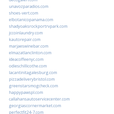
unavozparadios.com
shoes-vert.com
elbotanicopanama.com
shadyoaksrockportrvpark.com
jccoinlaundry.com
kautorepair.com
marjaeswinebar.com
elmazatlanclinton.com
ideacoffeenyc.com
odieschillicothe.com
lacantinitagalesburg.com
pizzadeliverybristol.com
greenstarsmogcheck.com
happypawspl.com
callahansautoservicecenter.com
georgiascornermarket.com
perfectfit24-7.com