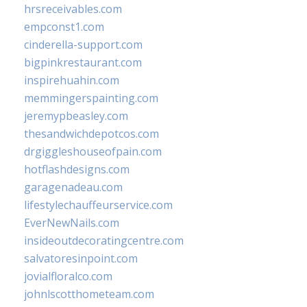
hrsreceivables.com
empconst1.com
cinderella-support.com
bigpinkrestaurant.com
inspirehuahin.com
memmingerspainting.com
jeremypbeasley.com
thesandwichdepotcos.com
drgiggleshouseofpain.com
hotflashdesigns.com
garagenadeau.com
lifestylechauffeurservice.com
EverNewNails.com
insideoutdecoratingcentre.com
salvatoresinpoint.com
jovialfloralco.com
johnlscotthometeam.com