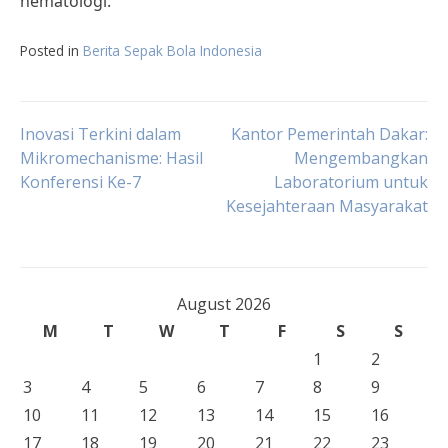
hematologi.
Posted in
Berita Sepak Bola Indonesia
Post
Inovasi Terkini dalam
Kantor Pemerintah Dakar:
Mikromechanisme: Hasil
Mengembangkan
Konferensi Ke-7
Laboratorium untuk
navigation
Kesejahteraan Masyarakat
August 2026
M
T
W
T
F
S
S
1
2
3
4
5
6
7
8
9
10
11
12
13
14
15
16
17
18
19
20
21
22
23