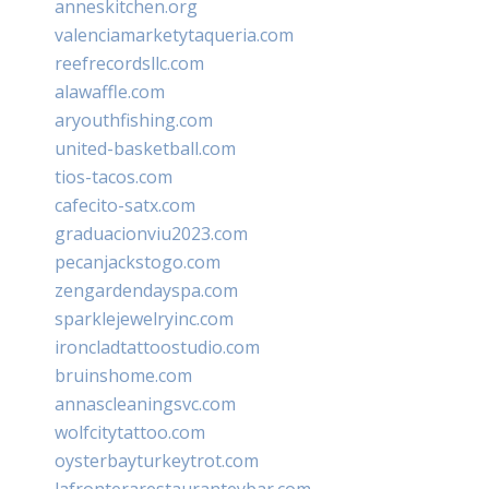
anneskitchen.org
valenciamarketytaqueria.com
reefrecordsllc.com
alawaffle.com
aryouthfishing.com
united-basketball.com
tios-tacos.com
cafecito-satx.com
graduacionviu2023.com
pecanjackstogo.com
zengardendayspa.com
sparklejewelryinc.com
ironcladtattoostudio.com
bruinshome.com
annascleaningsvc.com
wolfcitytattoo.com
oysterbayturkeytrot.com
lafronterarestauranteybar.com