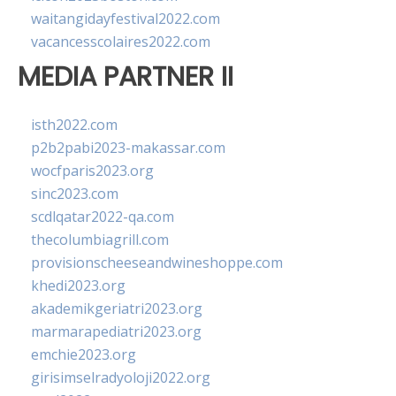
waitangidayfestival2022.com
vacancesscolaires2022.com
MEDIA PARTNER II
isth2022.com
p2b2pabi2023-makassar.com
wocfparis2023.org
sinc2023.com
scdlqatar2022-qa.com
thecolumbiagrill.com
provisionscheeseandwineshoppe.com
khedi2023.org
akademikgeriatri2023.org
marmarapediatri2023.org
emchie2023.org
girisimselradyoloji2022.org