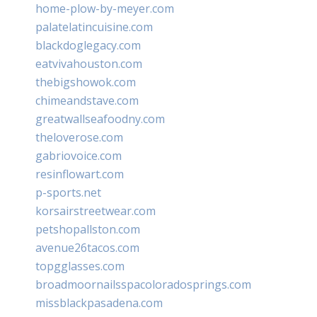
home-plow-by-meyer.com
palatelatincuisine.com
blackdoglegacy.com
eatvivahouston.com
thebigshowok.com
chimeandstave.com
greatwallseafoodny.com
theloverose.com
gabriovoice.com
resinflowart.com
p-sports.net
korsairstreetwear.com
petshopallston.com
avenue26tacos.com
topgglasses.com
broadmoornailsspacoloradosprings.com
missblackpasadena.com