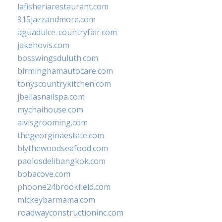
lafisheriarestaurant.com
915jazzandmore.com
aguadulce-countryfair.com
jakehovis.com
bosswingsduluth.com
birminghamautocare.com
tonyscountrykitchen.com
jbellasnailspa.com
mychaihouse.com
alvisgrooming.com
thegeorginaestate.com
blythewoodseafood.com
paolosdelibangkok.com
bobacove.com
phoone24brookfield.com
mickeybarmama.com
roadwayconstructioninc.com