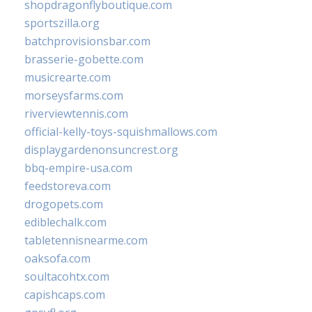
shopdragonflyboutique.com
sportszilla.org
batchprovisionsbar.com
brasserie-gobette.com
musicrearte.com
morseysfarms.com
riverviewtennis.com
official-kelly-toys-squishmallows.com
displaygardenonsuncrest.org
bbq-empire-usa.com
feedstoreva.com
drogopets.com
ediblechalk.com
tabletennisnearme.com
oaksofa.com
soultacohtx.com
capishcaps.com