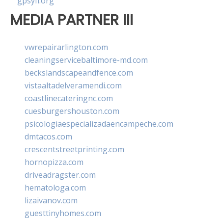
gpsyfl.org
MEDIA PARTNER III
vwrepairarlington.com
cleaningservicebaltimore-md.com
beckslandscapeandfence.com
vistaaltadelveramendi.com
coastlinecateringnc.com
cuesburgershouston.com
psicologiaespecializadaencampeche.com
dmtacos.com
crescentstreetprinting.com
hornopizza.com
driveadragster.com
hematologa.com
lizaivanov.com
guesttinyhomes.com