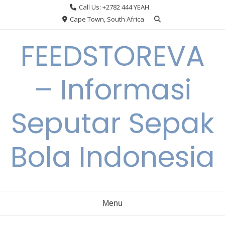
Skip
Call Us: +2782 444 YEAH
to
Cape Town, South Africa
content
FEEDSTOREVA
– Informasi
Seputar Sepak
Bola Indonesia
Menu