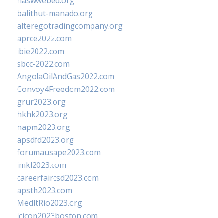
naswwebed.org
balithut-manado.org
alteregotradingcompany.org
aprce2022.com
ibie2022.com
sbcc-2022.com
AngolaOilAndGas2022.com
Convoy4Freedom2022.com
grur2023.org
hkhk2023.org
napm2023.org
apsdfd2023.org
forumausape2023.com
imkl2023.com
careerfaircsd2023.com
apsth2023.com
MedItRio2023.org
lcicon2023boston.com