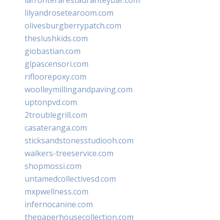
lilyandrosetearoom.com
olivesburgberrypatch.com
theslushkids.com
giobastian.com
glpascensori.com
rifloorepoxy.com
woolleymillingandpaving.com
uptonpvd.com
2troublegrill.com
casateranga.com
sticksandstonesstudiooh.com
walkers-treeservice.com
shopmossi.com
untamedcollectivesd.com
mxpwellness.com
infernocanine.com
thepaperhousecollection.com