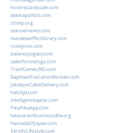
hoverboardssale.com
alaskapolitics.com
stsmp.org
manoelneves.com
mandelaeffectlibrary.com
roselynns.com
balanceyoganj.com
salesforceblogs.com
TrainGames365.com
BaytownEvaCationRentals.com
JabalpurCakeDelivery.com
halobjd.com
intelligenceqatar.com
PikaPikaApp.com
takecareofbusinessdfw.org
HamadaOfJapan.com
VersifyLifestyle.com