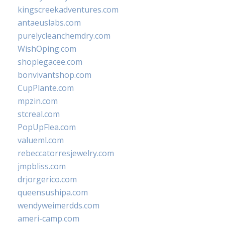
kingscreekadventures.com
antaeuslabs.com
purelycleanchemdry.com
WishOping.com
shoplegacee.com
bonvivantshop.com
CupPlante.com
mpzin.com
stcreal.com
PopUpFlea.com
valueml.com
rebeccatorresjewelry.com
jmpbliss.com
drjorgerico.com
queensushipa.com
wendyweimerdds.com
ameri-camp.com