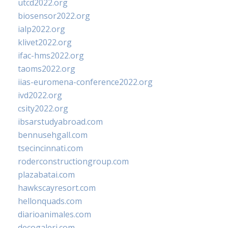
utcd2022.org
biosensor2022.org
ialp2022.org
klivet2022.org
ifac-hms2022.org
taoms2022.org
iias-euromena-conference2022.org
ivd2022.org
csity2022.org
ibsarstudyabroad.com
bennusehgall.com
tsecincinnati.com
roderconstructiongroup.com
plazabatai.com
hawkscayresort.com
hellonquads.com
diarioanimales.com
decogaleri.com