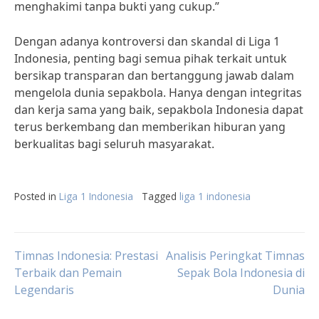
menghakimi tanpa bukti yang cukup.”
Dengan adanya kontroversi dan skandal di Liga 1
Indonesia, penting bagi semua pihak terkait untuk
bersikap transparan dan bertanggung jawab dalam
mengelola dunia sepakbola. Hanya dengan integritas
dan kerja sama yang baik, sepakbola Indonesia dapat
terus berkembang dan memberikan hiburan yang
berkualitas bagi seluruh masyarakat.
Posted in
Liga 1 Indonesia
Tagged
liga 1 indonesia
Post
Timnas Indonesia: Prestasi
Analisis Peringkat Timnas
Terbaik dan Pemain
Sepak Bola Indonesia di
Legendaris
Dunia
navigation