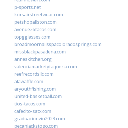
p-sports.net
korsairstreetwear.com
petshopallston.com
avenue26tacos.com
topgglasses.com
broadmoornailsspacoloradosprings.com
missblackpasadena.com
anneskitchen.org
valenciamarketytaqueria.com
reefrecordsllc.com
alawaffle.com
aryouthfishing.com
united-basketball.com
tios-tacos.com
cafecito-satx.com
graduacionviu2023.com
pecanjackstogo.com