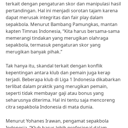
terkait dengan pengaturan skor dan manipulasi hasil
pertandingan. Hal ini menjadi sorotan tajam karena
dapat merusak integritas dan fair play dalam
sepakbola. Menurut Bambang Pamungkas, mantan
kapten Timnas Indonesia, “Kita harus bersama-sama
memerangi tindakan yang merugikan olahraga
sepakbola, termasuk pengaturan skor yang
merugikan banyak pihak.”
Tak hanya itu, skandal terkait dengan konflik
kepentingan antara klub dan pemain juga kerap
terjadi. Beberapa klub di Liga 1 Indonesia dikabarkan
terlibat dalam praktik yang merugikan pemain,
seperti tidak membayar gaji atau bonus yang
seharusnya diterima. Hal ini tentu saja mencoreng
citra sepakbola Indonesia di mata dunia.
Menurut Yohanes Irawan, pengamat sepakbola
Indonesia, “Klub harus lebih profesional dalam