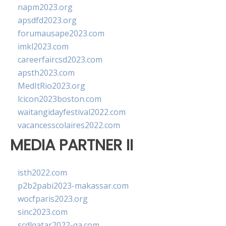
napm2023.org
apsdfd2023.org
forumausape2023.com
imkl2023.com
careerfaircsd2023.com
apsth2023.com
MedItRio2023.org
lcicon2023boston.com
waitangidayfestival2022.com
vacancesscolaires2022.com
MEDIA PARTNER II
isth2022.com
p2b2pabi2023-makassar.com
wocfparis2023.org
sinc2023.com
scdlqatar2022-qa.com