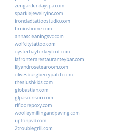
zengardendayspa.com
sparklejewelryinc.com
ironcladtattoostudio.com
bruinshome.com
annascleaningsvc.com
wolfcitytattoo.com
oysterbayturkeytrot.com
lafronterarestauranteybar.com
lilyandrosetearoom.com
olivesburgberrypatch.com
theslushkids.com
giobastian.com
glpascensori.com
rifloorepoxy.com
woolleymillingandpaving.com
uptonpvd.com
2troublegrill.com