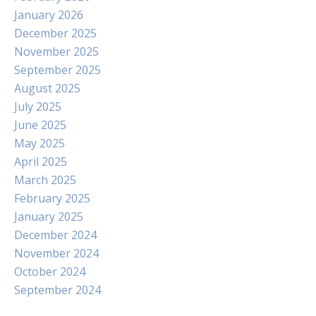
January 2026
December 2025
November 2025
September 2025
August 2025
July 2025
June 2025
May 2025
April 2025
March 2025
February 2025
January 2025
December 2024
November 2024
October 2024
September 2024