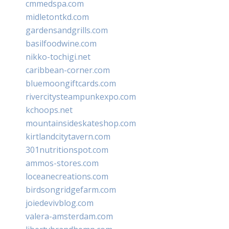
cmmedspa.com
midletontkd.com
gardensandgrills.com
basilfoodwine.com
nikko-tochigi.net
caribbean-corner.com
bluemoongiftcards.com
rivercitysteampunkexpo.com
kchoops.net
mountainsideskateshop.com
kirtlandcitytavern.com
301nutritionspot.com
ammos-stores.com
loceanecreations.com
birdsongridgefarm.com
joiedevivblog.com
valera-amsterdam.com