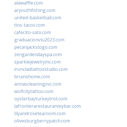
alawaffle.com
aryouthfishing.com
united-basketball.com
tios-tacos.com
cafecito-satx.com
graduacionviu2023.com
pecanjackstogo.com
zengardendayspa.com
sparklejewelryinc.com
ironcladtattoostudio.com
bruinshome.com
annascleaningsvc.com
wolfcitytattoo.com
oysterbayturkeytrot.com
lafronterarestauranteybar.com
lilyandrosetearoom.com
olivesburgberrypatch.com