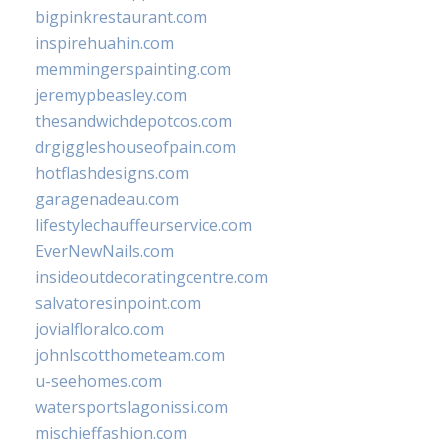
bigpinkrestaurant.com
inspirehuahin.com
memmingerspainting.com
jeremypbeasley.com
thesandwichdepotcos.com
drgiggleshouseofpain.com
hotflashdesigns.com
garagenadeau.com
lifestylechauffeurservice.com
EverNewNails.com
insideoutdecoratingcentre.com
salvatoresinpoint.com
jovialfloralco.com
johnlscotthometeam.com
u-seehomes.com
watersportslagonissi.com
mischieffashion.com