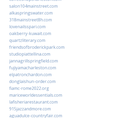
salon104mainstreet.com
alkaspringswater.com
318mainstreet8h.com
lovenailsspari.com
oakberry-kuwait.com
quartzliterary.com
friendsofbroderickpark.com
studiopiattellina.com
jannagrillspringfield.com
fujiyamacharleston.com
elpatronchardon.com
donglaishun-order.com
fiamc-rome2022.org
mariceworldessentials.com
lafisheriarestaurant.com
915jazzandmore.com
aguadulce-countryfair.com