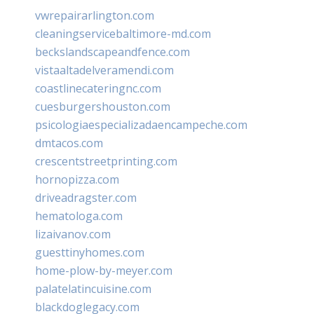
vwrepairarlington.com
cleaningservicebaltimore-md.com
beckslandscapeandfence.com
vistaaltadelveramendi.com
coastlinecateringnc.com
cuesburgershouston.com
psicologiaespecializadaencampeche.com
dmtacos.com
crescentstreetprinting.com
hornopizza.com
driveadragster.com
hematologa.com
lizaivanov.com
guesttinyhomes.com
home-plow-by-meyer.com
palatelatincuisine.com
blackdoglegacy.com