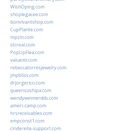
WishOping.com
shoplegacee.com
bonvivantshop.com
CupPlante.com
mpzin.com
stcreal.com
PopUpFlea.com
valueml.com
rebeccatorresjewelry.com
jmpbliss.com
drjorgerico.com
queensushipa.com
wendyweimerdds.com
ameri-camp.com
hrsreceivables.com
empconst1.com
cinderella-support.com