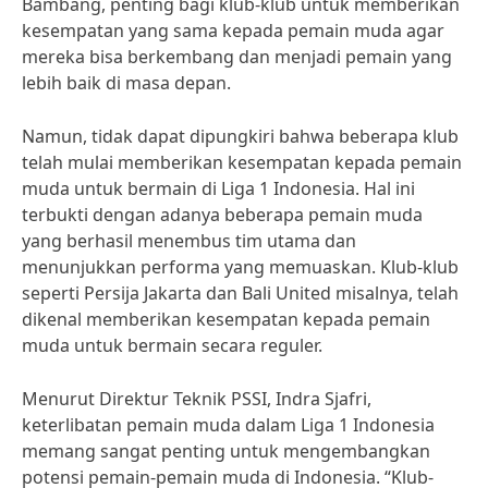
Bambang, penting bagi klub-klub untuk memberikan
kesempatan yang sama kepada pemain muda agar
mereka bisa berkembang dan menjadi pemain yang
lebih baik di masa depan.
Namun, tidak dapat dipungkiri bahwa beberapa klub
telah mulai memberikan kesempatan kepada pemain
muda untuk bermain di Liga 1 Indonesia. Hal ini
terbukti dengan adanya beberapa pemain muda
yang berhasil menembus tim utama dan
menunjukkan performa yang memuaskan. Klub-klub
seperti Persija Jakarta dan Bali United misalnya, telah
dikenal memberikan kesempatan kepada pemain
muda untuk bermain secara reguler.
Menurut Direktur Teknik PSSI, Indra Sjafri,
keterlibatan pemain muda dalam Liga 1 Indonesia
memang sangat penting untuk mengembangkan
potensi pemain-pemain muda di Indonesia. “Klub-