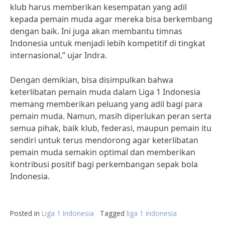
klub harus memberikan kesempatan yang adil
kepada pemain muda agar mereka bisa berkembang
dengan baik. Ini juga akan membantu timnas
Indonesia untuk menjadi lebih kompetitif di tingkat
internasional,” ujar Indra.
Dengan demikian, bisa disimpulkan bahwa
keterlibatan pemain muda dalam Liga 1 Indonesia
memang memberikan peluang yang adil bagi para
pemain muda. Namun, masih diperlukan peran serta
semua pihak, baik klub, federasi, maupun pemain itu
sendiri untuk terus mendorong agar keterlibatan
pemain muda semakin optimal dan memberikan
kontribusi positif bagi perkembangan sepak bola
Indonesia.
Posted in
Liga 1 Indonesia
Tagged
liga 1 indonesia