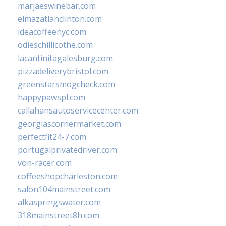
marjaeswinebar.com
elmazatlanclinton.com
ideacoffeenyc.com
odieschillicothe.com
lacantinitagalesburg.com
pizzadeliverybristol.com
greenstarsmogcheck.com
happypawspl.com
callahansautoservicecenter.com
georgiascornermarket.com
perfectfit24-7.com
portugalprivatedriver.com
von-racer.com
coffeeshopcharleston.com
salon104mainstreet.com
alkaspringswater.com
318mainstreet8h.com