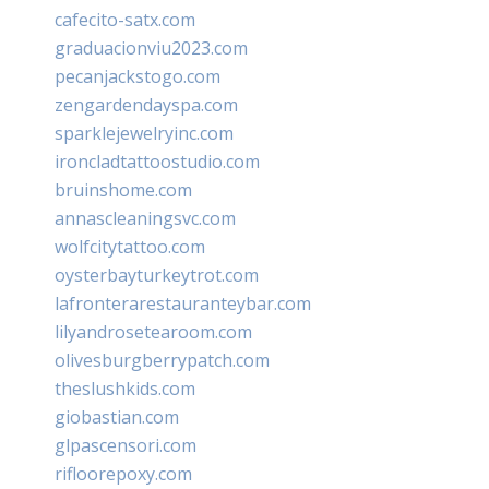
cafecito-satx.com
graduacionviu2023.com
pecanjackstogo.com
zengardendayspa.com
sparklejewelryinc.com
ironcladtattoostudio.com
bruinshome.com
annascleaningsvc.com
wolfcitytattoo.com
oysterbayturkeytrot.com
lafronterarestauranteybar.com
lilyandrosetearoom.com
olivesburgberrypatch.com
theslushkids.com
giobastian.com
glpascensori.com
rifloorepoxy.com