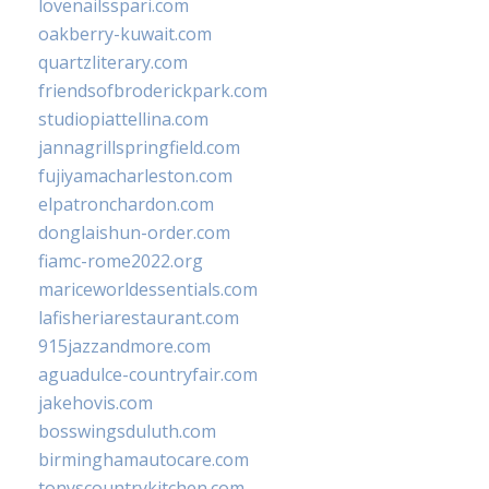
lovenailsspari.com
oakberry-kuwait.com
quartzliterary.com
friendsofbroderickpark.com
studiopiattellina.com
jannagrillspringfield.com
fujiyamacharleston.com
elpatronchardon.com
donglaishun-order.com
fiamc-rome2022.org
mariceworldessentials.com
lafisheriarestaurant.com
915jazzandmore.com
aguadulce-countryfair.com
jakehovis.com
bosswingsduluth.com
birminghamautocare.com
tonyscountrykitchen.com