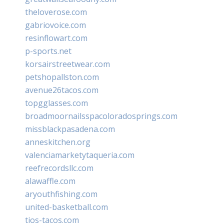
theloverose.com
gabriovoice.com
resinflowart.com
p-sports.net
korsairstreetwear.com
petshopallston.com
avenue26tacos.com
topgglasses.com
broadmoornailsspacoloradosprings.com
missblackpasadena.com
anneskitchen.org
valenciamarketytaqueria.com
reefrecordsllc.com
alawaffle.com
aryouthfishing.com
united-basketball.com
tios-tacos.com