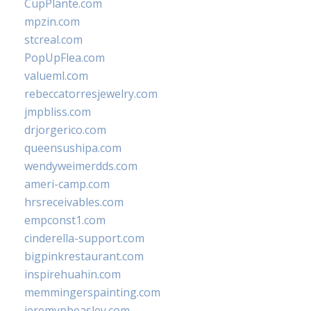
CupPlante.com
mpzin.com
stcreal.com
PopUpFlea.com
valueml.com
rebeccatorresjewelry.com
jmpbliss.com
drjorgerico.com
queensushipa.com
wendyweimerdds.com
ameri-camp.com
hrsreceivables.com
empconst1.com
cinderella-support.com
bigpinkrestaurant.com
inspirehuahin.com
memmingerspainting.com
jeremypbeasley.com