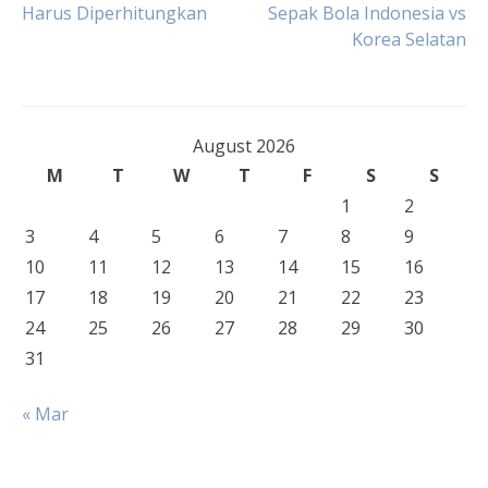
Harus Diperhitungkan
Sepak Bola Indonesia vs
navigation
Korea Selatan
August 2026
M
T
W
T
F
S
S
1
2
3
4
5
6
7
8
9
10
11
12
13
14
15
16
17
18
19
20
21
22
23
24
25
26
27
28
29
30
31
« Mar