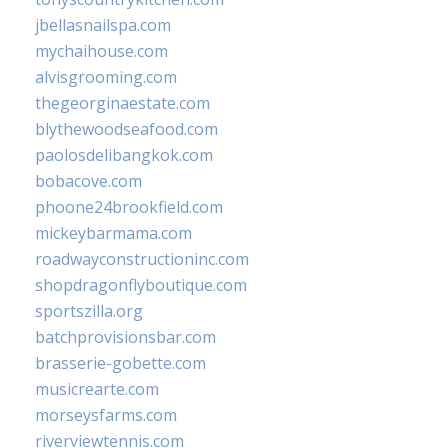
jbellasnailspa.com
mychaihouse.com
alvisgrooming.com
thegeorginaestate.com
blythewoodseafood.com
paolosdelibangkok.com
bobacove.com
phoone24brookfield.com
mickeybarmama.com
roadwayconstructioninc.com
shopdragonflyboutique.com
sportszilla.org
batchprovisionsbar.com
brasserie-gobette.com
musicrearte.com
morseysfarms.com
riverviewtennis.com