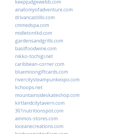
keepjudgewebb.com
anatomyofadventure.com
drivancastillo.com
cmmedspa.com
midletontkd.com
gardensandgrills.com
basilfoodwine.com
nikko-tochigi.net
caribbean-corner.com
bluemoongiftcards.com
rivercitysteampunkexpo.com
kchoops.net
mountainsideskateshop.com
kirtlandcitytavern.com
301nutritionspot.com
ammos-stores.com
loceanecreations.com
birdsongridgefarm.com