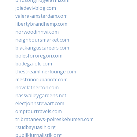
joiedevivblog.com
valera-amsterdam.com
libertybrandhemp.com
norwoodinnwi.com
neighboursmarket.com
blackanguscareers.com
bolesfororegon.com
bodega-ole.com
thestreamlinerlounge.com
mestrinorubanofc.com
novelatherton.com
nassvalleygardens.net
electjohnstewart.com
omptourtravels.com
tribratanews-polreskebumen.com
rsudbayuasih.org
publikjurnalistik.org