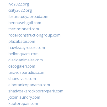
ivd2022.org
csity2022.org
ibsarstudyabroad.com
bennusehgall.com
tsecincinnati.com
roderconstructiongroup.com
plazabatai.com
hawkscayresort.com
hellonquads.com
diarioanimales.com
decogaleri.com
unavozparadios.com
shoes-vert.com
elbotanicopanama.com
shadyoaksrockportrvpark.com
jccoinlaundry.com
kautorepair.com