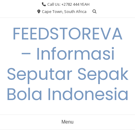
Skip
Call Us: +2782 444 YEAH
to
Cape Town, South Africa
content
FEEDSTOREVA
– Informasi
Seputar Sepak
Bola Indonesia
Menu