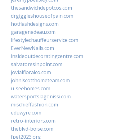
thesandwichdepotcos.com
drgiggleshouseofpain.com
hotflashdesigns.com
garagenadeau.com
lifestylechauffeurservice.com
EverNewNails.com
insideoutdecoratingcentre.com
salvatoresinpoint.com
jovialfloralco.com
johnlscotthometeam.com
u-seehomes.com
watersportslagonissi.com
mischieffashion.com
eduwyre.com
retro-interiors.com
theblvd-boise.com
fpet2023.org