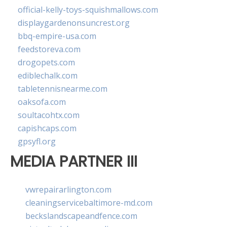
official-kelly-toys-squishmallows.com
displaygardenonsuncrest.org
bbq-empire-usa.com
feedstoreva.com
drogopets.com
ediblechalk.com
tabletennisnearme.com
oaksofa.com
soultacohtx.com
capishcaps.com
gpsyfl.org
MEDIA PARTNER III
vwrepairarlington.com
cleaningservicebaltimore-md.com
beckslandscapeandfence.com