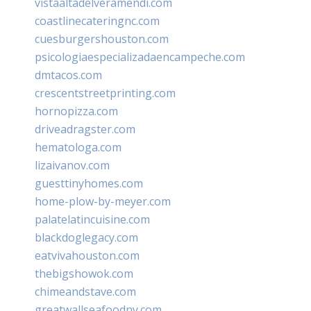
vistaaltadelveramendi.com
coastlinecateringnc.com
cuesburgershouston.com
psicologiaespecializadaencampeche.com
dmtacos.com
crescentstreetprinting.com
hornopizza.com
driveadragster.com
hematologa.com
lizaivanov.com
guesttinyhomes.com
home-plow-by-meyer.com
palatelatincuisine.com
blackdoglegacy.com
eatvivahouston.com
thebigshowok.com
chimeandstave.com
greatwallseafoodny.com