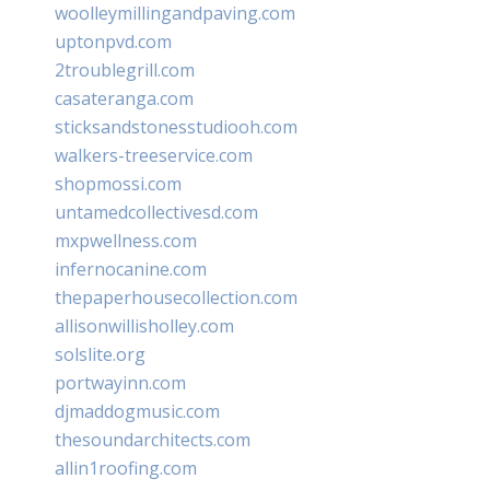
woolleymillingandpaving.com
uptonpvd.com
2troublegrill.com
casateranga.com
sticksandstonesstudiooh.com
walkers-treeservice.com
shopmossi.com
untamedcollectivesd.com
mxpwellness.com
infernocanine.com
thepaperhousecollection.com
allisonwillisholley.com
solslite.org
portwayinn.com
djmaddogmusic.com
thesoundarchitects.com
allin1roofing.com