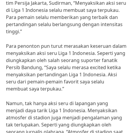
tim Persija Jakarta, Sudirman, “Menyaksikan aksi seru
di Liga 1 Indonesia selalu membuat saya terpukau.
Para pemain selalu memberikan yang terbaik dan
pertandingan selalu berlangsung dengan intensitas
tinggi.”
Para penonton pun turut merasakan keseruan dalam
menyaksikan aksi seru Liga 1 Indonesia. Seperti yang
diungkapkan oleh salah seorang suporter fanatik
Persib Bandung, “Saya selalu merasa excited ketika
menyaksikan pertandingan Liga 1 Indonesia. Aksi
seru dari pemain-pemain favorit saya selalu
membuat saya terpukau.”
Namun, tak hanya aksi seru di lapangan yang
menjadi daya tarik Liga 1 Indonesia. Menyaksikan
atmosfer di stadion juga menjadi pengalaman yang
tak terlupakan. Seperti yang diungkapkan oleh
seorang jurnalis olahraga, “Atmosfer di stadion saat