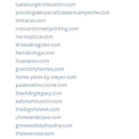
cuesburgershouston.com
psicologiaespecializadaencampeche.com
dmtacos.com
crescentstreetprinting.com
hornopizza.com
driveadragster.com
hematologa.com
lizaivanov.com
guesttinyhomes.com
home-plow-by-meyer.com
palatelatincuisine.com
blackdoglegacy.com
eatvivahouston.com
thebigshowok.com
chimeandstave.com
greatwallseafoodny.com
theloverose.com