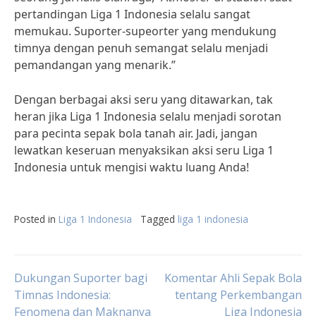
pertandingan Liga 1 Indonesia selalu sangat
memukau. Suporter-supeorter yang mendukung
timnya dengan penuh semangat selalu menjadi
pemandangan yang menarik.”
Dengan berbagai aksi seru yang ditawarkan, tak
heran jika Liga 1 Indonesia selalu menjadi sorotan
para pecinta sepak bola tanah air. Jadi, jangan
lewatkan keseruan menyaksikan aksi seru Liga 1
Indonesia untuk mengisi waktu luang Anda!
Posted in
Liga 1 Indonesia
Tagged
liga 1 indonesia
Post
Dukungan Suporter bagi
Komentar Ahli Sepak Bola
Timnas Indonesia:
tentang Perkembangan
Fenomena dan Maknanya
Liga Indonesia