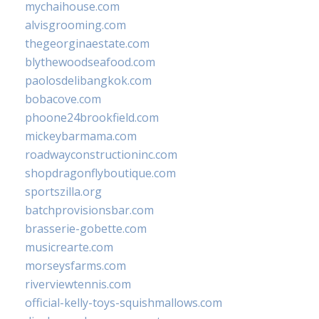
mychaihouse.com
alvisgrooming.com
thegeorginaestate.com
blythewoodseafood.com
paolosdelibangkok.com
bobacove.com
phoone24brookfield.com
mickeybarmama.com
roadwayconstructioninc.com
shopdragonflyboutique.com
sportszilla.org
batchprovisionsbar.com
brasserie-gobette.com
musicrearte.com
morseysfarms.com
riverviewtennis.com
official-kelly-toys-squishmallows.com