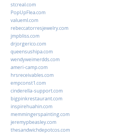
stcreal.com
PopUpFlea.com
valueml.com
rebeccatorresjewelry.com
jmpbliss.com
drjorgerico.com
queensushipa.com
wendyweimerdds.com
ameri-camp.com
hrsreceivables.com
empconst1.com
cinderella-support.com
bigpinkrestaurant.com
inspirehuahin.com
memmingerspainting.com
jeremypbeasley.com
thesandwichdepotcos.com