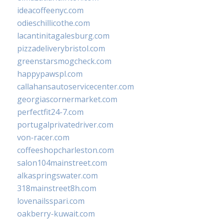
ideacoffeenyc.com
odieschillicothe.com
lacantinitagalesburg.com
pizzadeliverybristol.com
greenstarsmogcheck.com
happypawspl.com
callahansautoservicecenter.com
georgiascornermarket.com
perfectfit24-7.com
portugalprivatedriver.com
von-racer.com
coffeeshopcharleston.com
salon104mainstreet.com
alkaspringswater.com
318mainstreet8h.com
lovenailsspari.com
oakberry-kuwait.com