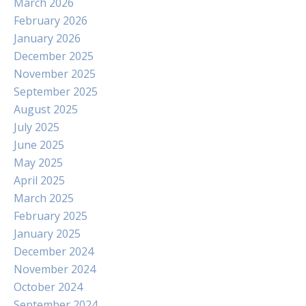
March 2026
February 2026
January 2026
December 2025
November 2025
September 2025
August 2025
July 2025
June 2025
May 2025
April 2025
March 2025
February 2025
January 2025
December 2024
November 2024
October 2024
September 2024