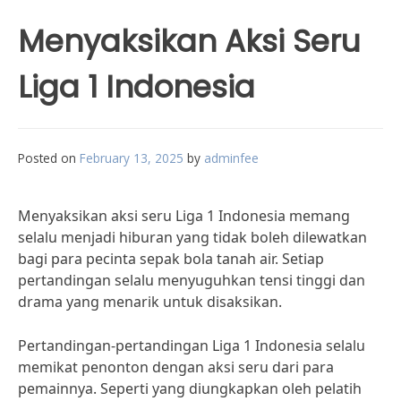
Menyaksikan Aksi Seru
Liga 1 Indonesia
Posted on
February 13, 2025
by
adminfee
Menyaksikan aksi seru Liga 1 Indonesia memang
selalu menjadi hiburan yang tidak boleh dilewatkan
bagi para pecinta sepak bola tanah air. Setiap
pertandingan selalu menyuguhkan tensi tinggi dan
drama yang menarik untuk disaksikan.
Pertandingan-pertandingan Liga 1 Indonesia selalu
memikat penonton dengan aksi seru dari para
pemainnya. Seperti yang diungkapkan oleh pelatih