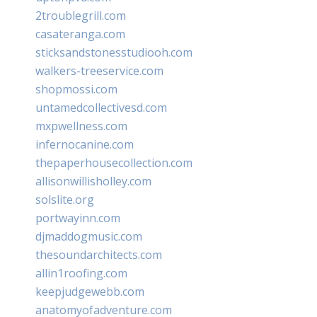
2troublegrill.com
casateranga.com
sticksandstonesstudiooh.com
walkers-treeservice.com
shopmossi.com
untamedcollectivesd.com
mxpwellness.com
infernocanine.com
thepaperhousecollection.com
allisonwillisholley.com
solslite.org
portwayinn.com
djmaddogmusic.com
thesoundarchitects.com
allin1roofing.com
keepjudgewebb.com
anatomyofadventure.com