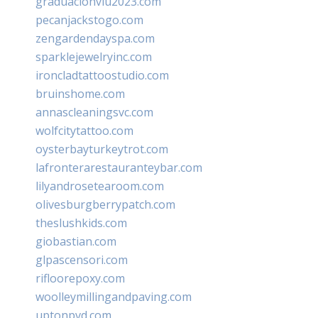
graduacionviu2023.com
pecanjackstogo.com
zengardendayspa.com
sparklejewelryinc.com
ironcladtattoostudio.com
bruinshome.com
annascleaningsvc.com
wolfcitytattoo.com
oysterbayturkeytrot.com
lafronterarestauranteybar.com
lilyandrosetearoom.com
olivesburgberrypatch.com
theslushkids.com
giobastian.com
glpascensori.com
rifloorepoxy.com
woolleymillingandpaving.com
uptonpvd.com