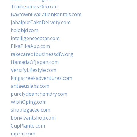
TrainGames365.com
BaytownEvaCationRentals.com
JabalpurCakeDelivery.com
halobjd.com
intelligenceqatar.com
PikaPikaApp.com
takecareofbusinessdfw.org
HamadaOfJapan.com
VersifyLifestyle.com
kingscreekadventures.com
antaeuslabs.com
purelycleanchemdry.com
WishOping.com
shoplegacee.com
bonvivantshop.com
CupPlante.com
mpzin.com