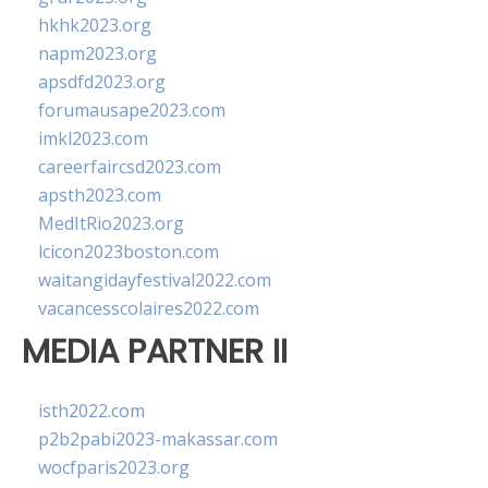
hkhk2023.org
napm2023.org
apsdfd2023.org
forumausape2023.com
imkl2023.com
careerfaircsd2023.com
apsth2023.com
MedItRio2023.org
lcicon2023boston.com
waitangidayfestival2022.com
vacancesscolaires2022.com
MEDIA PARTNER II
isth2022.com
p2b2pabi2023-makassar.com
wocfparis2023.org