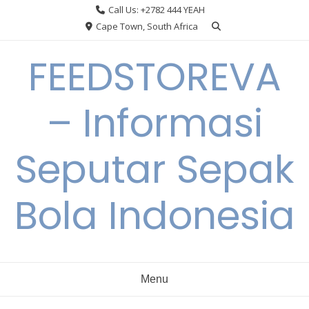
Skip
Call Us: +2782 444 YEAH
to
Cape Town, South Africa
content
FEEDSTOREVA
– Informasi
Seputar Sepak
Bola Indonesia
Menu