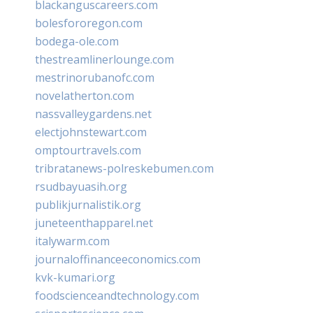
blackanguscareers.com
bolesfororegon.com
bodega-ole.com
thestreamlinerlounge.com
mestrinorubanofc.com
novelatherton.com
nassvalleygardens.net
electjohnstewart.com
omptourtravels.com
tribratanews-polreskebumen.com
rsudbayuasih.org
publikjurnalistik.org
juneteenthapparel.net
italywarm.com
journaloffinanceeconomics.com
kvk-kumari.org
foodscienceandtechnology.com