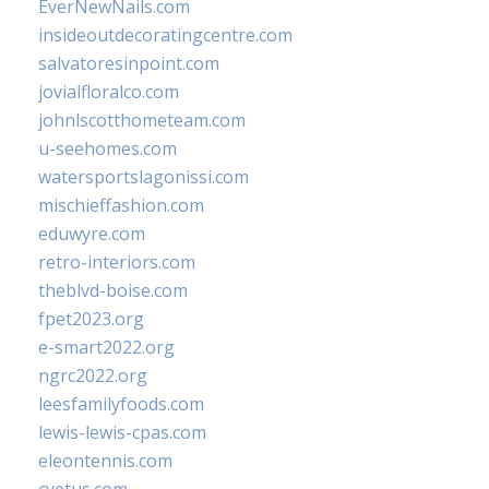
EverNewNails.com
insideoutdecoratingcentre.com
salvatoresinpoint.com
jovialfloralco.com
johnlscotthometeam.com
u-seehomes.com
watersportslagonissi.com
mischieffashion.com
eduwyre.com
retro-interiors.com
theblvd-boise.com
fpet2023.org
e-smart2022.org
ngrc2022.org
leesfamilyfoods.com
lewis-lewis-cpas.com
eleontennis.com