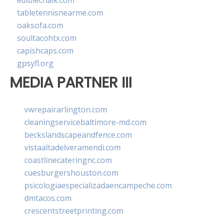
ediblechalk.com
tabletennisnearme.com
oaksofa.com
soultacohtx.com
capishcaps.com
gpsyfl.org
MEDIA PARTNER III
vwrepairarlington.com
cleaningservicebaltimore-md.com
beckslandscapeandfence.com
vistaaltadelveramendi.com
coastlinecateringnc.com
cuesburgershouston.com
psicologiaespecializadaencampeche.com
dmtacos.com
crescentstreetprinting.com