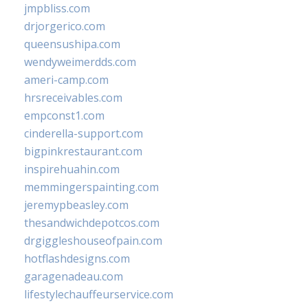
jmpbliss.com
drjorgerico.com
queensushipa.com
wendyweimerdds.com
ameri-camp.com
hrsreceivables.com
empconst1.com
cinderella-support.com
bigpinkrestaurant.com
inspirehuahin.com
memmingerspainting.com
jeremypbeasley.com
thesandwichdepotcos.com
drgiggleshouseofpain.com
hotflashdesigns.com
garagenadeau.com
lifestylechauffeurservice.com