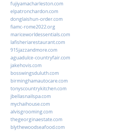
fujiyamacharleston.com
elpatronchardon.com
donglaishun-order.com
fiamc-rome2022.org
mariceworldessentials.com
lafisheriarestaurant.com
915jazzandmore.com
aguadulce-countryfair.com
jakehovis.com
bosswingsduluth.com
birminghamautocare.com
tonyscountrykitchen.com
jbellasnailspa.com
mychaihouse.com
alvisgrooming.com
thegeorginaestate.com
blythewoodseafood.com