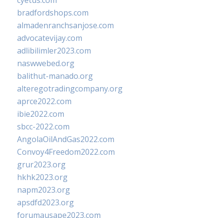
cyetus.com
bradfordshops.com
almadenranchsanjose.com
advocatevijay.com
adlibilimler2023.com
naswwebed.org
balithut-manado.org
alteregotradingcompany.org
aprce2022.com
ibie2022.com
sbcc-2022.com
AngolaOilAndGas2022.com
Convoy4Freedom2022.com
grur2023.org
hkhk2023.org
napm2023.org
apsdfd2023.org
forumausape2023.com