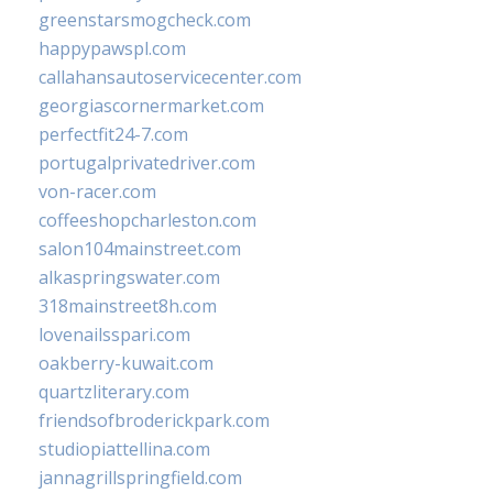
greenstarsmogcheck.com
happypawspl.com
callahansautoservicecenter.com
georgiascornermarket.com
perfectfit24-7.com
portugalprivatedriver.com
von-racer.com
coffeeshopcharleston.com
salon104mainstreet.com
alkaspringswater.com
318mainstreet8h.com
lovenailsspari.com
oakberry-kuwait.com
quartzliterary.com
friendsofbroderickpark.com
studiopiattellina.com
jannagrillspringfield.com