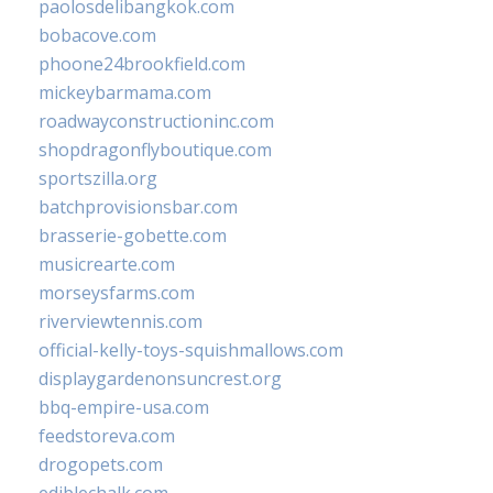
paolosdelibangkok.com
bobacove.com
phoone24brookfield.com
mickeybarmama.com
roadwayconstructioninc.com
shopdragonflyboutique.com
sportszilla.org
batchprovisionsbar.com
brasserie-gobette.com
musicrearte.com
morseysfarms.com
riverviewtennis.com
official-kelly-toys-squishmallows.com
displaygardenonsuncrest.org
bbq-empire-usa.com
feedstoreva.com
drogopets.com