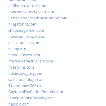
pidfloorsexpress.com
bancodevenezuelaen.com
bettermoodfoodcorporation.com
hingstonnt.com
chooseagender.com
hoverboardssale.com
alaskapolitics.com
stsmp.org
manoelneves.com
mandelaeffectlibrary.com
roselynns.com
balanceyoganj.com
salesforceblogs.com
TrainGames365.com
BaytownEvaCationRentals.com
JabalpurCakeDelivery.com
halobjd.com