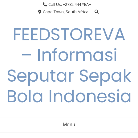
Skip
Call Us: +2782 444 YEAH
to
Cape Town, South Africa
content
FEEDSTOREVA
– Informasi
Seputar Sepak
Bola Indonesia
Menu