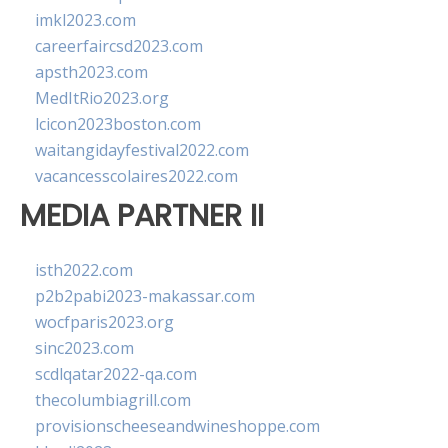
imkl2023.com
careerfaircsd2023.com
apsth2023.com
MedItRio2023.org
lcicon2023boston.com
waitangidayfestival2022.com
vacancesscolaires2022.com
MEDIA PARTNER II
isth2022.com
p2b2pabi2023-makassar.com
wocfparis2023.org
sinc2023.com
scdlqatar2022-qa.com
thecolumbiagrill.com
provisionscheeseandwineshoppe.com