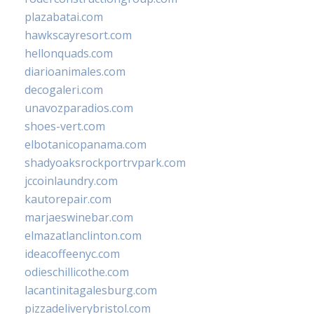
plazabatai.com
hawkscayresort.com
hellonquads.com
diarioanimales.com
decogaleri.com
unavozparadios.com
shoes-vert.com
elbotanicopanama.com
shadyoaksrockportrvpark.com
jccoinlaundry.com
kautorepair.com
marjaeswinebar.com
elmazatlanclinton.com
ideacoffeenyc.com
odieschillicothe.com
lacantinitagalesburg.com
pizzadeliverybristol.com