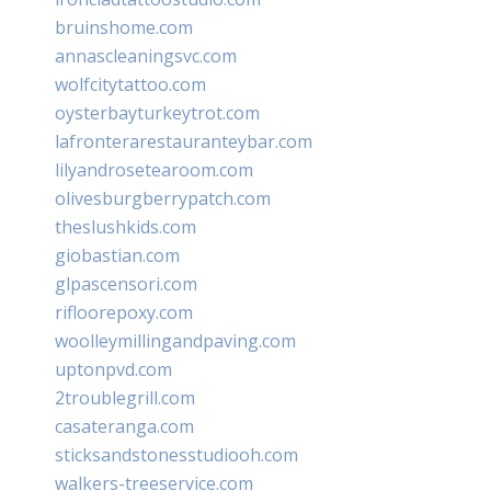
bruinshome.com
annascleaningsvc.com
wolfcitytattoo.com
oysterbayturkeytrot.com
lafronterarestauranteybar.com
lilyandrosetearoom.com
olivesburgberrypatch.com
theslushkids.com
giobastian.com
glpascensori.com
rifloorepoxy.com
woolleymillingandpaving.com
uptonpvd.com
2troublegrill.com
casateranga.com
sticksandstonesstudiooh.com
walkers-treeservice.com