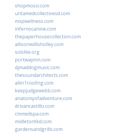
shopmossi.com
untamedcollectivesd.com
mxpwellness.com
infernocanine.com
thepaperhousecollection.com
allisonwillisholley.com
solslite.org
portwayinn.com
djmaddogmusic.com
thesoundarchitects.com
allin1roofing.com
keepjudgewebb.com
anatomyofadventure.com
drivancastillo.com
cmmedspa.com
midletontkd.com
gardensandgrills.com