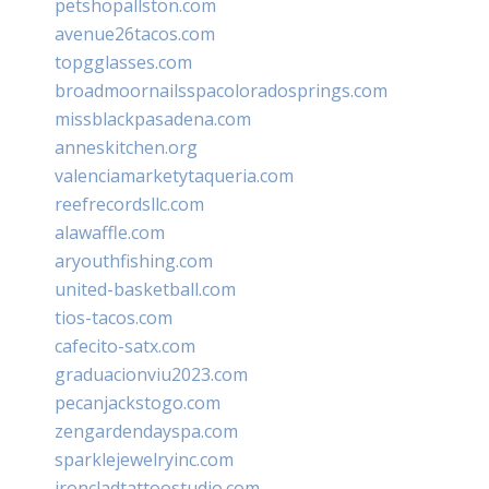
petshopallston.com
avenue26tacos.com
topgglasses.com
broadmoornailsspacoloradosprings.com
missblackpasadena.com
anneskitchen.org
valenciamarketytaqueria.com
reefrecordsllc.com
alawaffle.com
aryouthfishing.com
united-basketball.com
tios-tacos.com
cafecito-satx.com
graduacionviu2023.com
pecanjackstogo.com
zengardendayspa.com
sparklejewelryinc.com
ironcladtattoostudio.com