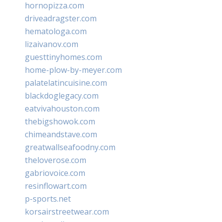
hornopizza.com
driveadragster.com
hematologa.com
lizaivanov.com
guesttinyhomes.com
home-plow-by-meyer.com
palatelatincuisine.com
blackdoglegacy.com
eatvivahouston.com
thebigshowok.com
chimeandstave.com
greatwallseafoodny.com
theloverose.com
gabriovoice.com
resinflowart.com
p-sports.net
korsairstreetwear.com