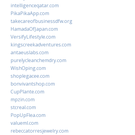
intelligenceqatar.com
PikaPikaApp.com
takecareofbusinessdfw.org
HamadaOfJapan.com
VersifyLifestyle.com
kingscreekadventures.com
antaeuslabs.com
purelycleanchemdry.com
WishOping.com
shoplegacee.com
bonvivantshop.com
CupPlante.com
mpzin.com
stcreal.com
PopUpFlea.com
valueml.com
rebeccatorresjewelry.com