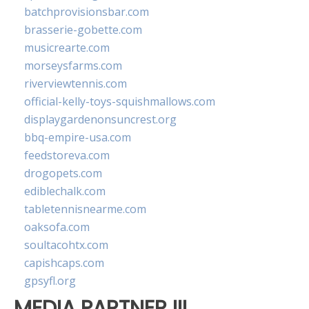
batchprovisionsbar.com
brasserie-gobette.com
musicrearte.com
morseysfarms.com
riverviewtennis.com
official-kelly-toys-squishmallows.com
displaygardenonsuncrest.org
bbq-empire-usa.com
feedstoreva.com
drogopets.com
ediblechalk.com
tabletennisnearme.com
oaksofa.com
soultacohtx.com
capishcaps.com
gpsyfl.org
MEDIA PARTNER III