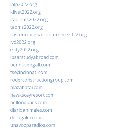
ialp2022.org
klivet2022.org
ifac-hms2022.org
taoms2022.org
iias-euromena-conference2022.org
ivd2022.org
csity2022.org
ibsarstudyabroad.com
bennusehgall.com
tsecincinnati.com
roderconstructiongroup.com
plazabatai.com
hawkscayresort.com
hellonquads.com
diarioanimales.com
decogaleri.com
unavozparadios.com