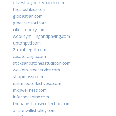
olivesburgberrypatch.com
theslushkids.com
giobastian.com
glpascensori.com
rifloorepoxy.com
woolleymillingandpaving.com
uptonpvd.com
2troublegrill.com
casateranga.com
sticksandstonesstudiooh.com
walkers-treeservice.com
shopmossi.com
untamedcollectivesd.com
mxpwellness.com
infernocanine.com
thepaperhousecollection.com
allisonwillisholley.com