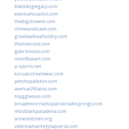
blackdoglegacy.com
eatvivahouston.com
thebigshowok.com
chimeandstave.com
greatwallseafoodny.com
theloverose.com
gabriovoice.com
resinflowart.com
p-sports.net
korsairstreetwear.com
petshopallston.com
avenue26tacos.com
topgglasses.com
broadmoornailsspacoloradosprings.com
missblackpasadena.com
anneskitchen.org
valenciamarketytaqueria.com