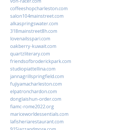
von-racer.com
coffeeshopcharleston.com
salon104mainstreet.com
alkaspringswater.com
318mainstreet8h.com
lovenailsspari.com
oakberry-kuwait.com
quartzliterary.com
friendsofbroderickpark.com
studiopiattellina.com
jannagrillspringfield.com
fujiyamacharleston.com
elpatronchardon.com
donglaishun-order.com
fiamc-rome2022.org
mariceworldessentials.com
lafisheriarestaurant.com
915jazzandmore.com