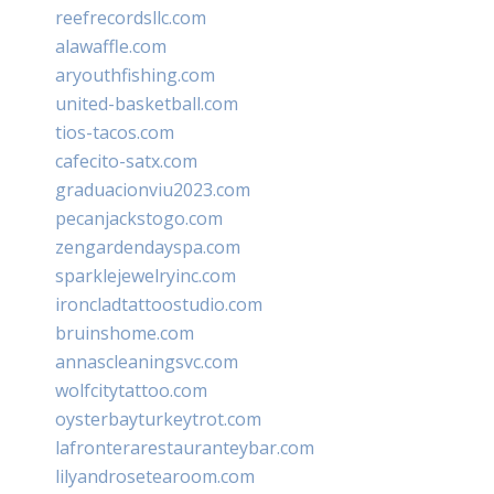
reefrecordsllc.com
alawaffle.com
aryouthfishing.com
united-basketball.com
tios-tacos.com
cafecito-satx.com
graduacionviu2023.com
pecanjackstogo.com
zengardendayspa.com
sparklejewelryinc.com
ironcladtattoostudio.com
bruinshome.com
annascleaningsvc.com
wolfcitytattoo.com
oysterbayturkeytrot.com
lafronterarestauranteybar.com
lilyandrosetearoom.com