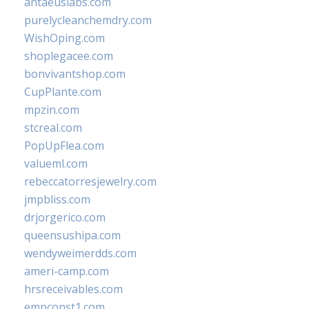
antaeuslabs.com
purelycleanchemdry.com
WishOping.com
shoplegacee.com
bonvivantshop.com
CupPlante.com
mpzin.com
stcreal.com
PopUpFlea.com
valueml.com
rebeccatorresjewelry.com
jmpbliss.com
drjorgerico.com
queensushipa.com
wendyweimerdds.com
ameri-camp.com
hrsreceivables.com
empconst1.com