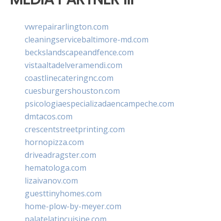
vwrepairarlington.com
cleaningservicebaltimore-md.com
beckslandscapeandfence.com
vistaaltadelveramendi.com
coastlinecateringnc.com
cuesburgershouston.com
psicologiaespecializadaencampeche.com
dmtacos.com
crescentstreetprinting.com
hornopizza.com
driveadragster.com
hematologa.com
lizaivanov.com
guesttinyhomes.com
home-plow-by-meyer.com
palatelatincuisine.com