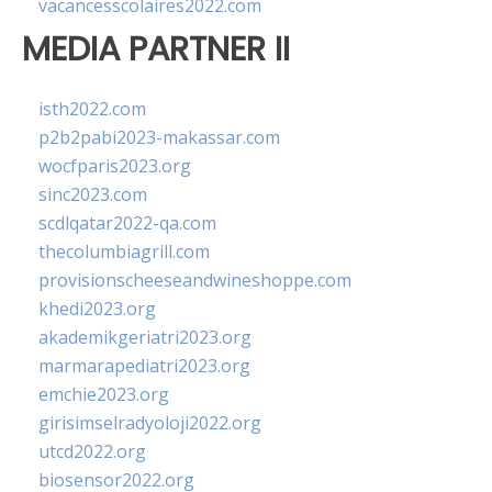
vacancesscolaires2022.com
MEDIA PARTNER II
isth2022.com
p2b2pabi2023-makassar.com
wocfparis2023.org
sinc2023.com
scdlqatar2022-qa.com
thecolumbiagrill.com
provisionscheeseandwineshoppe.com
khedi2023.org
akademikgeriatri2023.org
marmarapediatri2023.org
emchie2023.org
girisimselradyoloji2022.org
utcd2022.org
biosensor2022.org