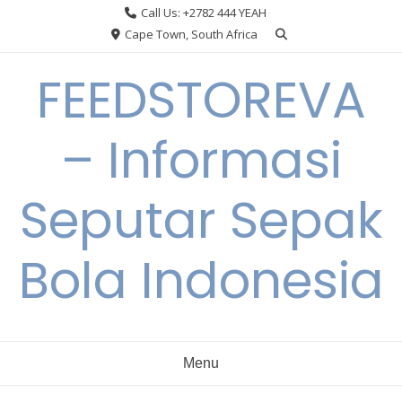
Skip
Call Us: +2782 444 YEAH
to
Cape Town, South Africa
content
FEEDSTOREVA
– Informasi
Seputar Sepak
Bola Indonesia
Menu