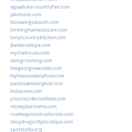
aguadulce-countryfair.com
jakehovis.com
bosswingsduluth.com
birminghamautocare.com
tonyscountrykitchen.com
jbellasnailspa.com
mychaihouse.com
alvisgrooming.com
thegeorginaestate.com
blythewoodseafood.com
paolosdelibangkok.com
bobacove.com
phoone24brookfield.com
mickeybarmama.com
roadwayconstructioninc.com
shopdragonflyboutique.com
sportszilla.org