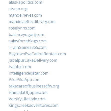
alaskapolitics.com
stsmp.org
manoelneves.com
mandelaeffectlibrary.com
roselynns.com
balanceyoganj.com
salesforceblogs.com
TrainGames365.com
BaytownEvaCationRentals.com
JabalpurCakeDelivery.com
halobjd.com
intelligenceqatar.com
PikaPikaApp.com
takecareofbusinessdfw.org
HamadaOfJapan.com
VersifyLifestyle.com
kingscreekadventures.com