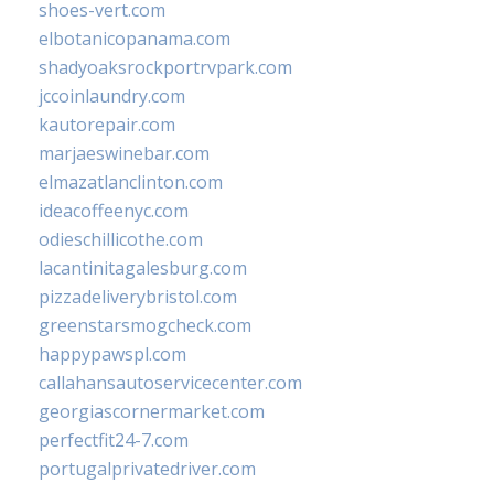
shoes-vert.com
elbotanicopanama.com
shadyoaksrockportrvpark.com
jccoinlaundry.com
kautorepair.com
marjaeswinebar.com
elmazatlanclinton.com
ideacoffeenyc.com
odieschillicothe.com
lacantinitagalesburg.com
pizzadeliverybristol.com
greenstarsmogcheck.com
happypawspl.com
callahansautoservicecenter.com
georgiascornermarket.com
perfectfit24-7.com
portugalprivatedriver.com