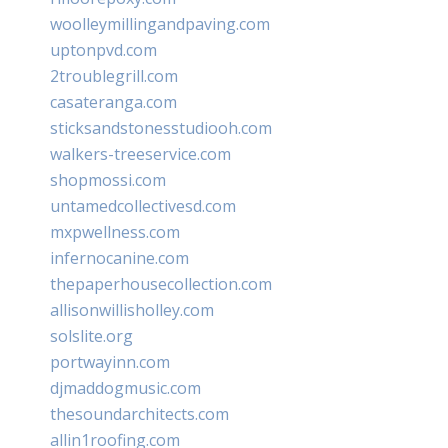
woolleymillingandpaving.com
uptonpvd.com
2troublegrill.com
casateranga.com
sticksandstonesstudiooh.com
walkers-treeservice.com
shopmossi.com
untamedcollectivesd.com
mxpwellness.com
infernocanine.com
thepaperhousecollection.com
allisonwillisholley.com
solslite.org
portwayinn.com
djmaddogmusic.com
thesoundarchitects.com
allin1roofing.com