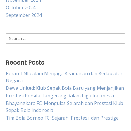
November 2024
October 2024
September 2024
Search
for:
Recent Posts
Peran TNI dalam Menjaga Keamanan dan Kedaulatan
Negara
Dewa United: Klub Sepak Bola Baru yang Menjanjikan
Prestasi Persita Tangerang dalam Liga Indonesia
Bhayangkara FC: Mengulas Sejarah dan Prestasi Klub
Sepak Bola Indonesia
Tim Bola Borneo FC: Sejarah, Prestasi, dan Prestige