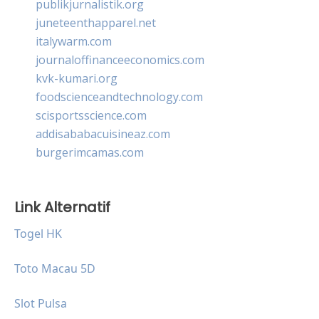
publikjurnalistik.org
juneteenthapparel.net
italywarm.com
journaloffinanceeconomics.com
kvk-kumari.org
foodscienceandtechnology.com
scisportsscience.com
addisababacuisineaz.com
burgerimcamas.com
Link Alternatif
Togel HK
Toto Macau 5D
Slot Pulsa