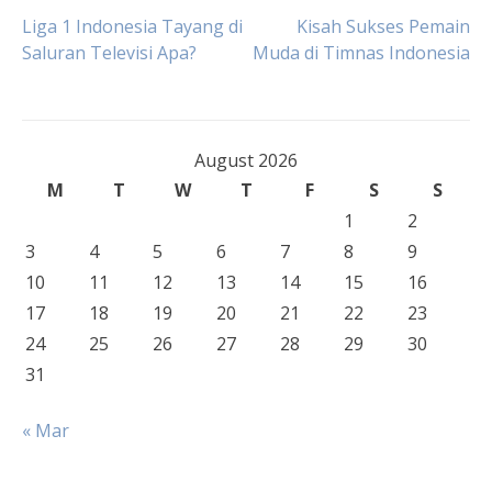
Post
Liga 1 Indonesia Tayang di
Kisah Sukses Pemain
Saluran Televisi Apa?
Muda di Timnas Indonesia
navigation
August 2026
M
T
W
T
F
S
S
1
2
3
4
5
6
7
8
9
10
11
12
13
14
15
16
17
18
19
20
21
22
23
24
25
26
27
28
29
30
31
« Mar