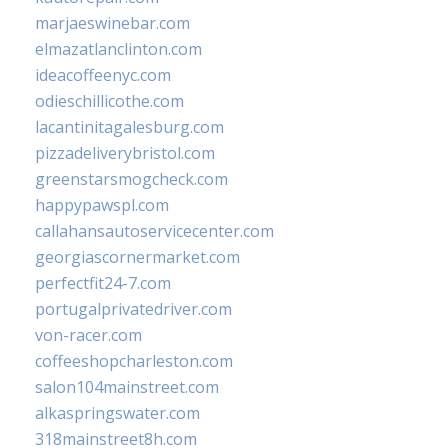
marjaeswinebar.com
elmazatlanclinton.com
ideacoffeenyc.com
odieschillicothe.com
lacantinitagalesburg.com
pizzadeliverybristol.com
greenstarsmogcheck.com
happypawspl.com
callahansautoservicecenter.com
georgiascornermarket.com
perfectfit24-7.com
portugalprivatedriver.com
von-racer.com
coffeeshopcharleston.com
salon104mainstreet.com
alkaspringswater.com
318mainstreet8h.com