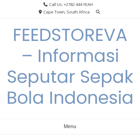
Skip
Call Us: +2782 444 YEAH
to
Cape Town, South Africa
content
FEEDSTOREVA
– Informasi
Seputar Sepak
Bola Indonesia
Menu