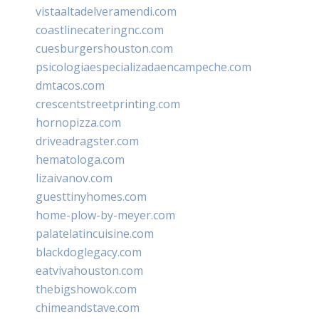
vistaaltadelveramendi.com
coastlinecateringnc.com
cuesburgershouston.com
psicologiaespecializadaencampeche.com
dmtacos.com
crescentstreetprinting.com
hornopizza.com
driveadragster.com
hematologa.com
lizaivanov.com
guesttinyhomes.com
home-plow-by-meyer.com
palatelatincuisine.com
blackdoglegacy.com
eatvivahouston.com
thebigshowok.com
chimeandstave.com