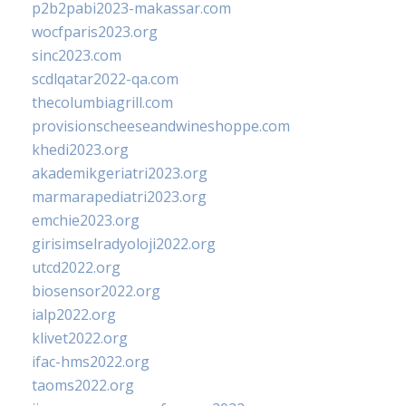
p2b2pabi2023-makassar.com
wocfparis2023.org
sinc2023.com
scdlqatar2022-qa.com
thecolumbiagrill.com
provisionscheeseandwineshoppe.com
khedi2023.org
akademikgeriatri2023.org
marmarapediatri2023.org
emchie2023.org
girisimselradyoloji2022.org
utcd2022.org
biosensor2022.org
ialp2022.org
klivet2022.org
ifac-hms2022.org
taoms2022.org