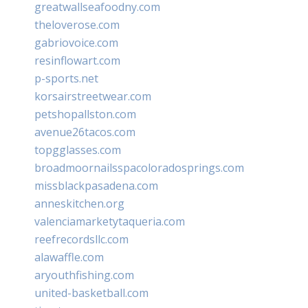
greatwallseafoodny.com
theloverose.com
gabriovoice.com
resinflowart.com
p-sports.net
korsairstreetwear.com
petshopallston.com
avenue26tacos.com
topgglasses.com
broadmoornailsspacoloradosprings.com
missblackpasadena.com
anneskitchen.org
valenciamarketytaqueria.com
reefrecordsllc.com
alawaffle.com
aryouthfishing.com
united-basketball.com