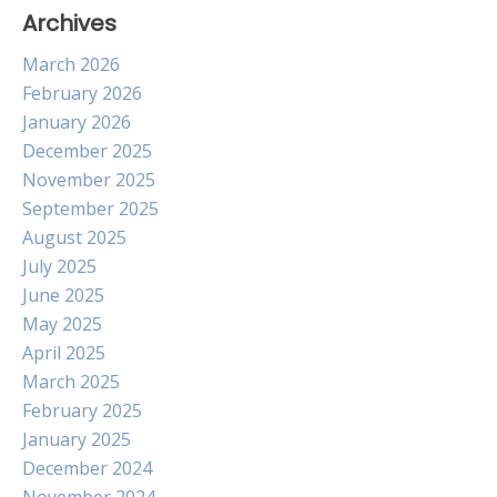
Archives
March 2026
February 2026
January 2026
December 2025
November 2025
September 2025
August 2025
July 2025
June 2025
May 2025
April 2025
March 2025
February 2025
January 2025
December 2024