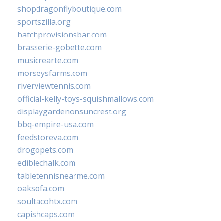
shopdragonflyboutique.com
sportszilla.org
batchprovisionsbar.com
brasserie-gobette.com
musicrearte.com
morseysfarms.com
riverviewtennis.com
official-kelly-toys-squishmallows.com
displaygardenonsuncrest.org
bbq-empire-usa.com
feedstoreva.com
drogopets.com
ediblechalk.com
tabletennisnearme.com
oaksofa.com
soultacohtx.com
capishcaps.com