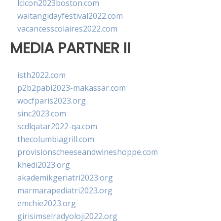
lcicon2023boston.com
waitangidayfestival2022.com
vacancesscolaires2022.com
MEDIA PARTNER II
isth2022.com
p2b2pabi2023-makassar.com
wocfparis2023.org
sinc2023.com
scdlqatar2022-qa.com
thecolumbiagrill.com
provisionscheeseandwineshoppe.com
khedi2023.org
akademikgeriatri2023.org
marmarapediatri2023.org
emchie2023.org
girisimselradyoloji2022.org