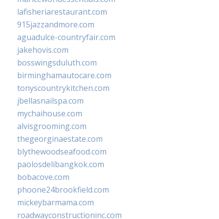
lafisheriarestaurant.com
915jazzandmore.com
aguadulce-countryfair.com
jakehovis.com
bosswingsduluth.com
birminghamautocare.com
tonyscountrykitchen.com
jbellasnailspa.com
mychaihouse.com
alvisgrooming.com
thegeorginaestate.com
blythewoodseafood.com
paolosdelibangkok.com
bobacove.com
phoone24brookfield.com
mickeybarmama.com
roadwayconstructioninc.com