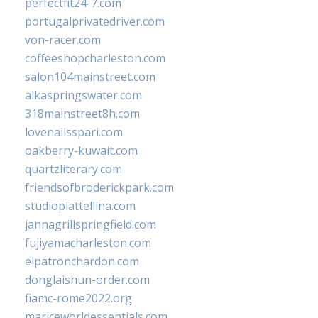
perfectfit24-7.com
portugalprivatedriver.com
von-racer.com
coffeeshopcharleston.com
salon104mainstreet.com
alkaspringswater.com
318mainstreet8h.com
lovenailsspari.com
oakberry-kuwait.com
quartzliterary.com
friendsofbroderickpark.com
studiopiattellina.com
jannagrillspringfield.com
fujiyamacharleston.com
elpatronchardon.com
donglaishun-order.com
fiamc-rome2022.org
mariceworldessentials.com