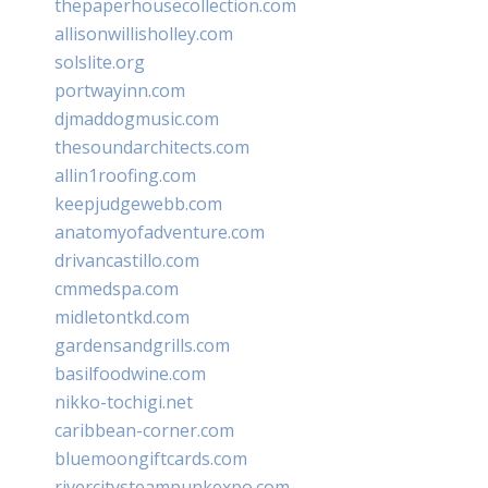
thepaperhousecollection.com
allisonwillisholley.com
solslite.org
portwayinn.com
djmaddogmusic.com
thesoundarchitects.com
allin1roofing.com
keepjudgewebb.com
anatomyofadventure.com
drivancastillo.com
cmmedspa.com
midletontkd.com
gardensandgrills.com
basilfoodwine.com
nikko-tochigi.net
caribbean-corner.com
bluemoongiftcards.com
rivercitysteampunkexpo.com