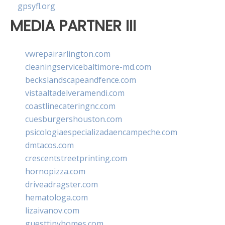
gpsyfl.org
MEDIA PARTNER III
vwrepairarlington.com
cleaningservicebaltimore-md.com
beckslandscapeandfence.com
vistaaltadelveramendi.com
coastlinecateringnc.com
cuesburgershouston.com
psicologiaespecializadaencampeche.com
dmtacos.com
crescentstreetprinting.com
hornopizza.com
driveadragster.com
hematologa.com
lizaivanov.com
guesttinyhomes.com