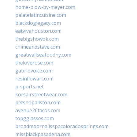
home-plow-by-meyer.com
palatelatincuisine.com
blackdoglegacy.com
eatvivahouston.com
thebigshowok.com
chimeandstave.com
greatwallseafoodny.com
theloverose.com
gabriovoice.com
resinflowart.com
p-sports.net
korsairstreetwear.com
petshopallston.com
avenue26tacos.com
topgglasses.com
broadmoornailsspacoloradosprings.com
missblackpasadena.com