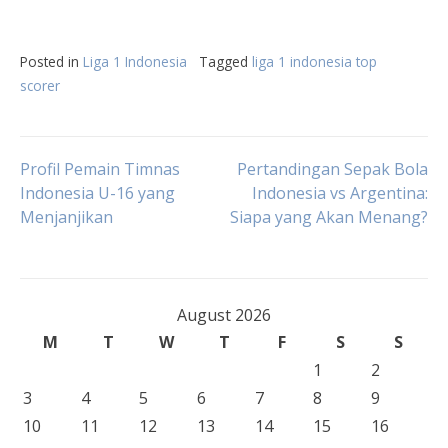
Posted in
Liga 1 Indonesia
Tagged
liga 1 indonesia top
scorer
Post
Profil Pemain Timnas
Pertandingan Sepak Bola
Indonesia U-16 yang
Indonesia vs Argentina:
Menjanjikan
Siapa yang Akan Menang?
navigation
August 2026
M
T
W
T
F
S
S
1
2
3
4
5
6
7
8
9
10
11
12
13
14
15
16