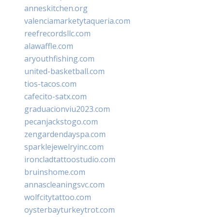
anneskitchen.org
valenciamarketytaqueria.com
reefrecordsllc.com
alawaffle.com
aryouthfishing.com
united-basketball.com
tios-tacos.com
cafecito-satx.com
graduacionviu2023.com
pecanjackstogo.com
zengardendayspa.com
sparklejewelryinc.com
ironcladtattoostudio.com
bruinshome.com
annascleaningsvc.com
wolfcitytattoo.com
oysterbayturkeytrot.com