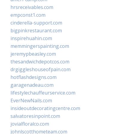
hrsreceivables.com
empconst1.com
cinderella-support.com
bigpinkrestaurant.com
inspirehuahin.com
memmingerspainting.com
jeremypbeasley.com
thesandwichdepotcos.com
drgiggleshouseofpain.com
hotflashdesigns.com
garagenadeau.com
lifestylechauffeurservice.com
EverNewNails.com
insideoutdecoratingcentre.com
salvatoresinpoint.com
jovialfloralco.com
johnlscotthometeam.com