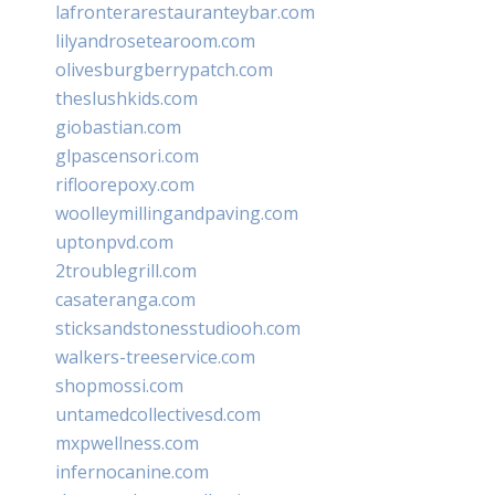
lafronterarestauranteybar.com
lilyandrosetearoom.com
olivesburgberrypatch.com
theslushkids.com
giobastian.com
glpascensori.com
rifloorepoxy.com
woolleymillingandpaving.com
uptonpvd.com
2troublegrill.com
casateranga.com
sticksandstonesstudiooh.com
walkers-treeservice.com
shopmossi.com
untamedcollectivesd.com
mxpwellness.com
infernocanine.com