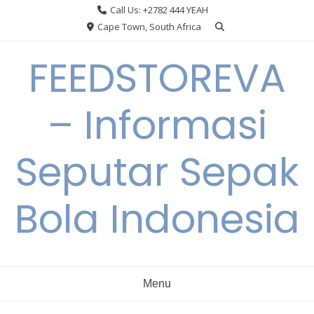
Skip
Call Us: +2782 444 YEAH
to
Cape Town, South Africa
content
FEEDSTOREVA
– Informasi
Seputar Sepak
Bola Indonesia
Menu