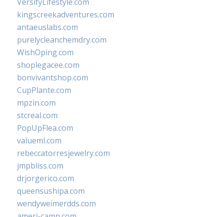
VersifyLifestyle.com
kingscreekadventures.com
antaeuslabs.com
purelycleanchemdry.com
WishOping.com
shoplegacee.com
bonvivantshop.com
CupPlante.com
mpzin.com
stcreal.com
PopUpFlea.com
valueml.com
rebeccatorresjewelry.com
jmpbliss.com
drjorgerico.com
queensushipa.com
wendyweimerdds.com
ameri-camp.com