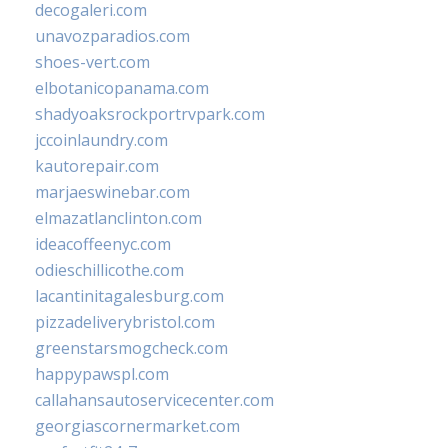
decogaleri.com
unavozparadios.com
shoes-vert.com
elbotanicopanama.com
shadyoaksrockportrvpark.com
jccoinlaundry.com
kautorepair.com
marjaeswinebar.com
elmazatlanclinton.com
ideacoffeenyc.com
odieschillicothe.com
lacantinitagalesburg.com
pizzadeliverybristol.com
greenstarsmogcheck.com
happypawspl.com
callahansautoservicecenter.com
georgiascornermarket.com