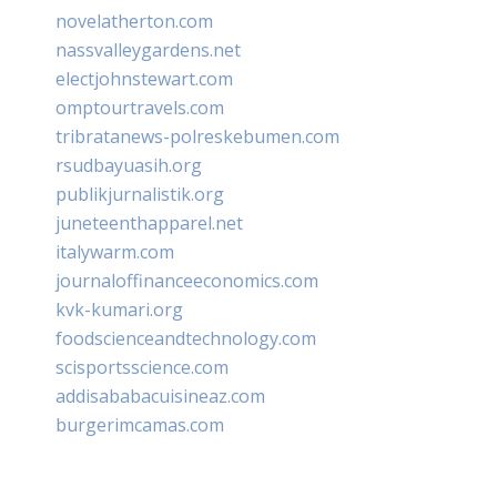
novelatherton.com
nassvalleygardens.net
electjohnstewart.com
omptourtravels.com
tribratanews-polreskebumen.com
rsudbayuasih.org
publikjurnalistik.org
juneteenthapparel.net
italywarm.com
journaloffinanceeconomics.com
kvk-kumari.org
foodscienceandtechnology.com
scisportsscience.com
addisababacuisineaz.com
burgerimcamas.com