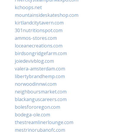
kchoops.net
mountainsideskateshop.com
kirtlandcitytavern.com
301nutritionspot.com
ammos-stores.com
loceanecreations.com
birdsongridgefarm.com
joiedevivblog.com
valera-amsterdam.com
libertybrandhemp.com
norwoodinnwi.com
neighboursmarket.com
blackanguscareers.com
bolesfororegon.com
bodega-ole.com
thestreamlinerlounge.com
mestrinorubanofc.com