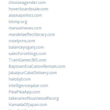
chooseagender.com
hoverboardssale.com
alaskapolitics.com
stsmp.org
manoelneves.com
mandelaeffectlibrary.com
roselynns.com
balanceyoganj.com
salesforceblogs.com
TrainGames365.com
BaytownEvaCationRentals.com
JabalpurCakeDelivery.com
halobjd.com
intelligenceqatar.com
PikaPikaApp.com
takecareofbusinessdfw.org
HamadaOfJapan.com