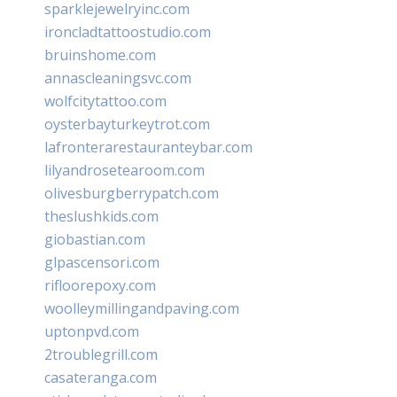
sparklejewelryinc.com
ironcladtattoostudio.com
bruinshome.com
annascleaningsvc.com
wolfcitytattoo.com
oysterbayturkeytrot.com
lafronterarestauranteybar.com
lilyandrosetearoom.com
olivesburgberrypatch.com
theslushkids.com
giobastian.com
glpascensori.com
rifloorepoxy.com
woolleymillingandpaving.com
uptonpvd.com
2troublegrill.com
casateranga.com