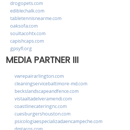
drogopets.com
ediblechalk.com
tabletennisnearme.com
oaksofa.com
soultacohtx.com
capishcaps.com
gpsyfl.org
MEDIA PARTNER III
vwrepairarlington.com
cleaningservicebaltimore-md.com
beckslandscapeandfence.com
vistaaltadelveramendi.com
coastlinecateringnc.com
cuesburgershouston.com
psicologiaespecializadaencampeche.com
dmtacos.com