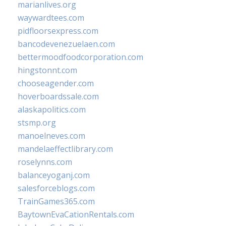
marianlives.org
waywardtees.com
pidfloorsexpress.com
bancodevenezuelaen.com
bettermoodfoodcorporation.com
hingstonnt.com
chooseagender.com
hoverboardssale.com
alaskapolitics.com
stsmp.org
manoelneves.com
mandelaeffectlibrary.com
roselynns.com
balanceyoganj.com
salesforceblogs.com
TrainGames365.com
BaytownEvaCationRentals.com