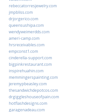
rebeccatorresjewelry.com
jmpbliss.com
drjorgerico.com
queensushipa.com
wendyweimerdds.com
ameri-camp.com
hrsreceivables.com
empconst1.com
cinderella-support.com
bigpinkrestaurant.com
inspirehuahin.com
memmingerspainting.com
jeremypbeasley.com
thesandwichdepotcos.com
drgiggleshouseofpain.com
hotflashdesigns.com
garagenadeau.com