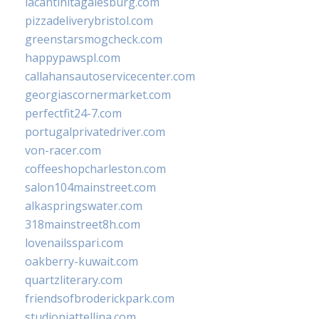
lacantinitagalesburg.com
pizzadeliverybristol.com
greenstarsmogcheck.com
happypawspl.com
callahansautoservicecenter.com
georgiascornermarket.com
perfectfit24-7.com
portugalprivatedriver.com
von-racer.com
coffeeshopcharleston.com
salon104mainstreet.com
alkaspringswater.com
318mainstreet8h.com
lovenailsspari.com
oakberry-kuwait.com
quartzliterary.com
friendsofbroderickpark.com
studiopiattellina.com