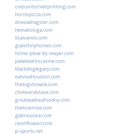
crescentstreetprinting.com
hornopizza.com
driveadragster.com
hematologa.com
lizaivanov.com
guesttinyhomes.com
home-plow-by-meyer.com
palatelatincuisine.com
blackdoglegacy.com
eatvivahouston.com
thebigshowok.com
chimeandstave.com
greatwallseafoodny.com
theloverose.com
gabriovoice.com
resinflowart.com
p-sports.net