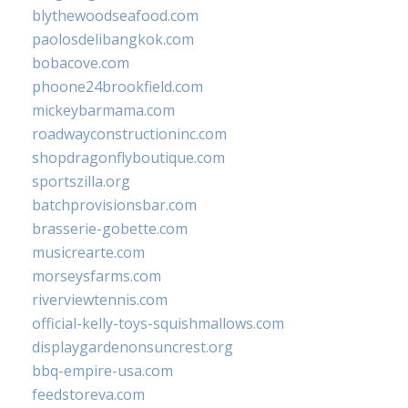
blythewoodseafood.com
paolosdelibangkok.com
bobacove.com
phoone24brookfield.com
mickeybarmama.com
roadwayconstructioninc.com
shopdragonflyboutique.com
sportszilla.org
batchprovisionsbar.com
brasserie-gobette.com
musicrearte.com
morseysfarms.com
riverviewtennis.com
official-kelly-toys-squishmallows.com
displaygardenonsuncrest.org
bbq-empire-usa.com
feedstoreva.com