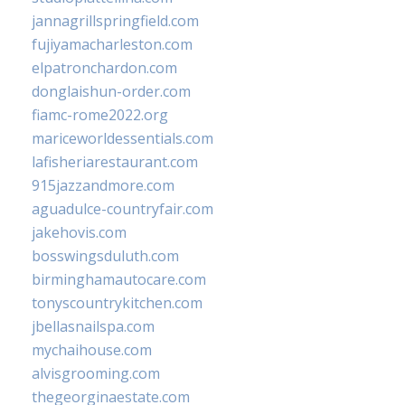
jannagrillspringfield.com
fujiyamacharleston.com
elpatronchardon.com
donglaishun-order.com
fiamc-rome2022.org
mariceworldessentials.com
lafisheriarestaurant.com
915jazzandmore.com
aguadulce-countryfair.com
jakehovis.com
bosswingsduluth.com
birminghamautocare.com
tonyscountrykitchen.com
jbellasnailspa.com
mychaihouse.com
alvisgrooming.com
thegeorginaestate.com