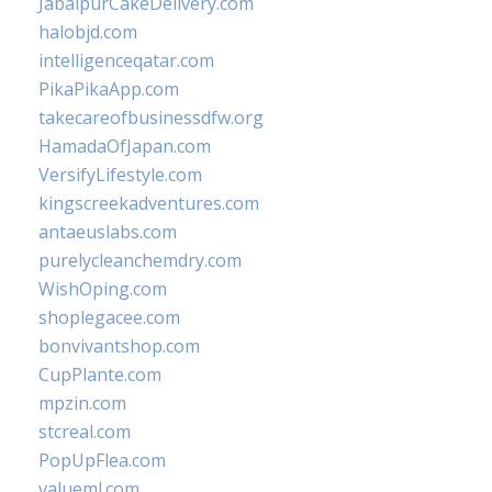
JabalpurCakeDelivery.com
halobjd.com
intelligenceqatar.com
PikaPikaApp.com
takecareofbusinessdfw.org
HamadaOfJapan.com
VersifyLifestyle.com
kingscreekadventures.com
antaeuslabs.com
purelycleanchemdry.com
WishOping.com
shoplegacee.com
bonvivantshop.com
CupPlante.com
mpzin.com
stcreal.com
PopUpFlea.com
valueml.com