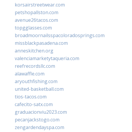
korsairstreetwear.com
petshopallston.com
avenue26tacos.com
topgglasses.com
broadmoornailsspacoloradosprings.com
missblackpasadena.com
anneskitchen.org
valenciamarketytaqueria.com
reefrecordsllc.com
alawaffle.com
aryouthfishing.com
united-basketball.com
tios-tacos.com
cafecito-satx.com
graduacionviu2023.com
pecanjackstogo.com
zengardendayspa.com