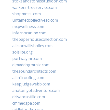
sticksandstonesstudiooh.com
walkers-treeservice.com
shopmossi.com
untamedcollectivesd.com
mxpwellness.com
infernocanine.com
thepaperhousecollection.com
allisonwillisholley.com
solslite.org
portwayinn.com
djmaddogmusic.com
thesoundarchitects.com
allin1roofing.com
keepjudgewebb.com
anatomyofadventure.com
drivancastillo.com
cmmedspa.com
midletontkd.com