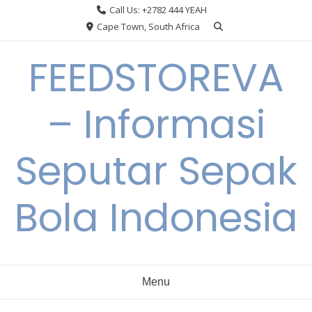
Skip
Call Us: +2782 444 YEAH
to
Cape Town, South Africa
content
FEEDSTOREVA
– Informasi
Seputar Sepak
Bola Indonesia
Menu