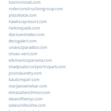
tsecincinnati.com
roderconstructiongroup.com
plazabatai.com
hawkscayresort.com
hellonquads.com
diarioanimales.com
decogaleri.com
unavozparadios.com
shoes-vert.com
elbotanicopanama.com
shadyoaksrockportrvpark.com
jccoinlaundry.com
kautorepair.com
marjaeswinebar.com
elmazatlanclinton.com
ideacoffeenyc.com
odieschillicothe.com