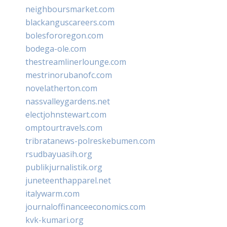
neighboursmarket.com
blackanguscareers.com
bolesfororegon.com
bodega-ole.com
thestreamlinerlounge.com
mestrinorubanofc.com
novelatherton.com
nassvalleygardens.net
electjohnstewart.com
omptourtravels.com
tribratanews-polreskebumen.com
rsudbayuasih.org
publikjurnalistik.org
juneteenthapparel.net
italywarm.com
journaloffinanceeconomics.com
kvk-kumari.org