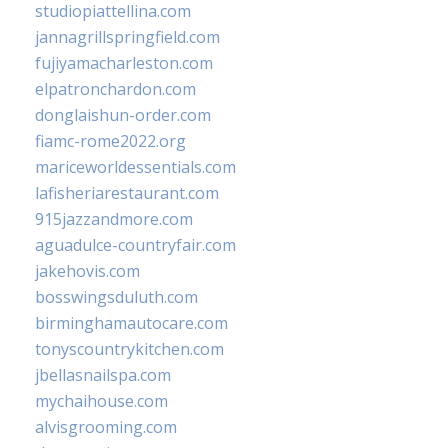
studiopiattellina.com
jannagrillspringfield.com
fujiyamacharleston.com
elpatronchardon.com
donglaishun-order.com
fiamc-rome2022.org
mariceworldessentials.com
lafisheriarestaurant.com
915jazzandmore.com
aguadulce-countryfair.com
jakehovis.com
bosswingsduluth.com
birminghamautocare.com
tonyscountrykitchen.com
jbellasnailspa.com
mychaihouse.com
alvisgrooming.com