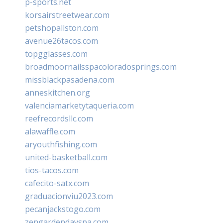
p-sports.net
korsairstreetwear.com
petshopallston.com
avenue26tacos.com
topgglasses.com
broadmoornailsspacoloradosprings.com
missblackpasadena.com
anneskitchen.org
valenciamarketytaqueria.com
reefrecordsllc.com
alawaffle.com
aryouthfishing.com
united-basketball.com
tios-tacos.com
cafecito-satx.com
graduacionviu2023.com
pecanjackstogo.com
zengardendayspa.com