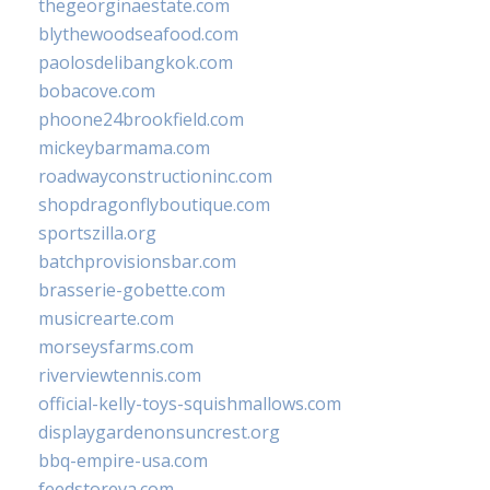
thegeorginaestate.com
blythewoodseafood.com
paolosdelibangkok.com
bobacove.com
phoone24brookfield.com
mickeybarmama.com
roadwayconstructioninc.com
shopdragonflyboutique.com
sportszilla.org
batchprovisionsbar.com
brasserie-gobette.com
musicrearte.com
morseysfarms.com
riverviewtennis.com
official-kelly-toys-squishmallows.com
displaygardenonsuncrest.org
bbq-empire-usa.com
feedstoreva.com