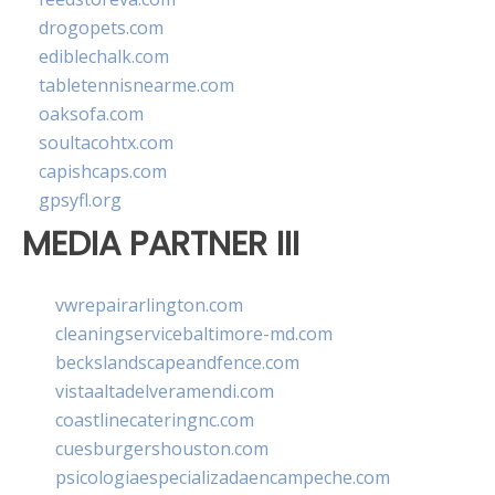
drogopets.com
ediblechalk.com
tabletennisnearme.com
oaksofa.com
soultacohtx.com
capishcaps.com
gpsyfl.org
MEDIA PARTNER III
vwrepairarlington.com
cleaningservicebaltimore-md.com
beckslandscapeandfence.com
vistaaltadelveramendi.com
coastlinecateringnc.com
cuesburgershouston.com
psicologiaespecializadaencampeche.com