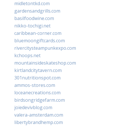
midletontkd.com
gardensandgrills.com
basilfoodwine.com
nikko-tochigi.net
caribbean-corner.com
bluemoongiftcards.com
rivercitysteampunkexpo.com
kchoops.net
mountainsideskateshop.com
kirtlandcitytavern.com
301nutritionspot.com
ammos-stores.com
loceanecreations.com
birdsongridgefarm.com
joiedevivblog.com
valera-amsterdam.com
libertybrandhemp.com