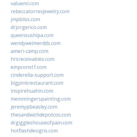
valueml.com
rebeccatorresjewelry.com
jmpbliss.com
drjorgerico.com
queensushipa.com
wendyweimerdds.com
ameri-camp.com
hrsreceivables.com
empconst1.com
cinderella-support.com
bigpinkrestaurant.com
inspirehuahin.com
memmingerspainting.com
jeremypbeasley.com
thesandwichdepotcos.com
drgiggleshouseofpain.com
hotflashdesigns.com