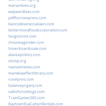
marianlives.org
waywardtees.com
pidfloorsexpress.com
bancodevenezuelaen.com
bettermoodfoodcorporation.com
hingstonnt.com
chooseagender.com
hoverboardssale.com
alaskapolitics.com
stsmp.org
manoelneves.com
mandelaeffectlibrary.com
roselynns.com
balanceyoganj.com
salesforceblogs.com
TrainGames365.com
BaytownEvaCationRentals.com