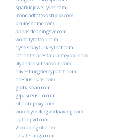
sparklejewelryinc.com
ironcladtattoostudio.com
bruinshome.com
annascleaningsvc.com
wolfcitytattoo.com
oysterbayturkeytrot.com
lafronterarestauranteybar.com
lilyandrosetearoom.com
olivesburgberrypatch.com
theslushkids.com
giobastian.com
glpascensori.com
rifloorepoxy.com
woolleymillingandpaving.com
uptonpvd.com
2troublegrill.com
casateranga.com