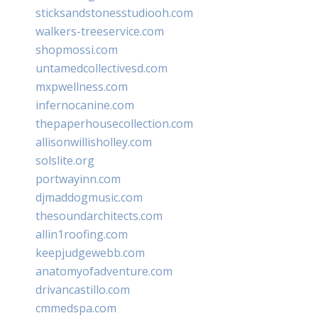
sticksandstonesstudiooh.com
walkers-treeservice.com
shopmossi.com
untamedcollectivesd.com
mxpwellness.com
infernocanine.com
thepaperhousecollection.com
allisonwillisholley.com
solslite.org
portwayinn.com
djmaddogmusic.com
thesoundarchitects.com
allin1roofing.com
keepjudgewebb.com
anatomyofadventure.com
drivancastillo.com
cmmedspa.com