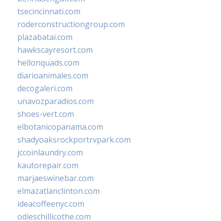
tsecincinnati.com
roderconstructiongroup.com
plazabatai.com
hawkscayresort.com
hellonquads.com
diarioanimales.com
decogaleri.com
unavozparadios.com
shoes-vert.com
elbotanicopanama.com
shadyoaksrockportrvpark.com
jccoinlaundry.com
kautorepair.com
marjaeswinebar.com
elmazatlanclinton.com
ideacoffeenyc.com
odieschillicothe.com