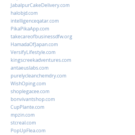
JabalpurCakeDelivery.com
halobjd.com
intelligenceqatar.com
PikaPikaApp.com
takecareofbusinessdfw.org
HamadaOfJapan.com
VersifyLifestyle.com
kingscreekadventures.com
antaeuslabs.com
purelycleanchemdry.com
WishOping.com
shoplegacee.com
bonvivantshop.com
CupPlante.com
mpzin.com
stcreal.com
PopUpFlea.com