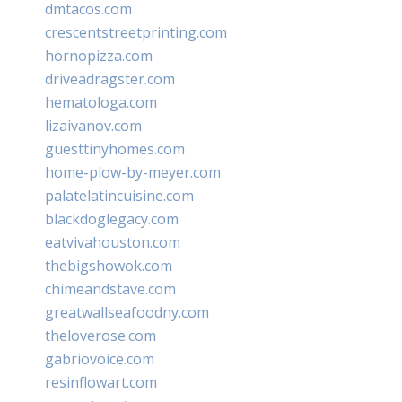
dmtacos.com
crescentstreetprinting.com
hornopizza.com
driveadragster.com
hematologa.com
lizaivanov.com
guesttinyhomes.com
home-plow-by-meyer.com
palatelatincuisine.com
blackdoglegacy.com
eatvivahouston.com
thebigshowok.com
chimeandstave.com
greatwallseafoodny.com
theloverose.com
gabriovoice.com
resinflowart.com