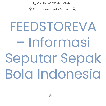
Skip
Call Us: +2782 444 YEAH
to
Cape Town, South Africa
content
FEEDSTOREVA
– Informasi
Seputar Sepak
Bola Indonesia
Menu