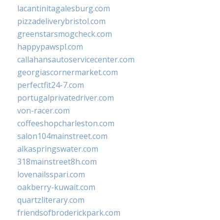
lacantinitagalesburg.com
pizzadeliverybristol.com
greenstarsmogcheck.com
happypawspl.com
callahansautoservicecenter.com
georgiascornermarket.com
perfectfit24-7.com
portugalprivatedriver.com
von-racer.com
coffeeshopcharleston.com
salon104mainstreet.com
alkaspringswater.com
318mainstreet8h.com
lovenailsspari.com
oakberry-kuwait.com
quartzliterary.com
friendsofbroderickpark.com