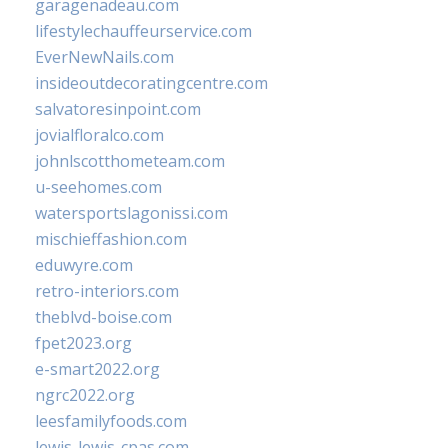
garagenadeau.com
lifestylechauffeurservice.com
EverNewNails.com
insideoutdecoratingcentre.com
salvatoresinpoint.com
jovialfloralco.com
johnlscotthometeam.com
u-seehomes.com
watersportslagonissi.com
mischieffashion.com
eduwyre.com
retro-interiors.com
theblvd-boise.com
fpet2023.org
e-smart2022.org
ngrc2022.org
leesfamilyfoods.com
lewis-lewis-cpas.com