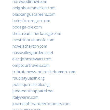
norwoodinnwi.com
neighboursmarket.com
blackanguscareers.com
bolesfororegon.com
bodega-ole.com
thestreamlinerlounge.com
mestrinorubanofc.com
novelatherton.com
nassvalleygardens.net
electjohnstewart.com
omptourtravels.com
tribratanews-polreskebumen.com
rsudbayuasih.org
publikjurnalistik.org
juneteenthapparel.net
italywarm.com
journaloffinanceeconomics.com
kvk-kumari.org