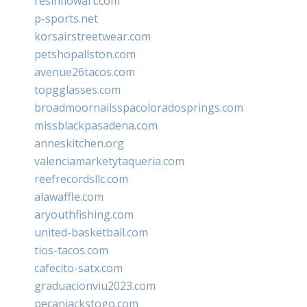
resinflowart.com
p-sports.net
korsairstreetwear.com
petshopallston.com
avenue26tacos.com
topgglasses.com
broadmoornailsspacoloradosprings.com
missblackpasadena.com
anneskitchen.org
valenciamarketytaqueria.com
reefrecordsllc.com
alawaffle.com
aryouthfishing.com
united-basketball.com
tios-tacos.com
cafecito-satx.com
graduacionviu2023.com
pecanjackstogo.com