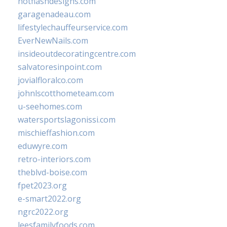
hotflashdesigns.com
garagenadeau.com
lifestylechauffeurservice.com
EverNewNails.com
insideoutdecoratingcentre.com
salvatoresinpoint.com
jovialfloralco.com
johnlscotthometeam.com
u-seehomes.com
watersportslagonissi.com
mischieffashion.com
eduwyre.com
retro-interiors.com
theblvd-boise.com
fpet2023.org
e-smart2022.org
ngrc2022.org
leesfamilyfoods.com