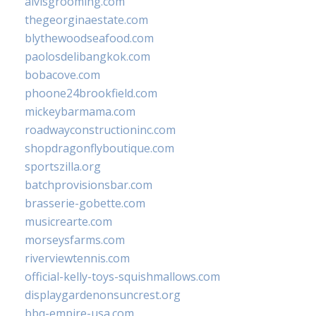
alvisgrooming.com
thegeorginaestate.com
blythewoodseafood.com
paolosdelibangkok.com
bobacove.com
phoone24brookfield.com
mickeybarmama.com
roadwayconstructioninc.com
shopdragonflyboutique.com
sportszilla.org
batchprovisionsbar.com
brasserie-gobette.com
musicrearte.com
morseysfarms.com
riverviewtennis.com
official-kelly-toys-squishmallows.com
displaygardenonsuncrest.org
bbq-empire-usa.com