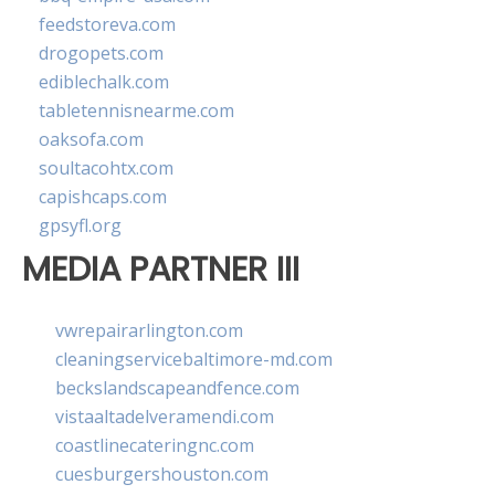
feedstoreva.com
drogopets.com
ediblechalk.com
tabletennisnearme.com
oaksofa.com
soultacohtx.com
capishcaps.com
gpsyfl.org
MEDIA PARTNER III
vwrepairarlington.com
cleaningservicebaltimore-md.com
beckslandscapeandfence.com
vistaaltadelveramendi.com
coastlinecateringnc.com
cuesburgershouston.com