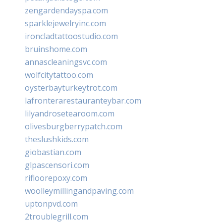
zengardendayspa.com
sparklejewelryinc.com
ironcladtattoostudio.com
bruinshome.com
annascleaningsvc.com
wolfcitytattoo.com
oysterbayturkeytrot.com
lafronterarestauranteybar.com
lilyandrosetearoom.com
olivesburgberrypatch.com
theslushkids.com
giobastian.com
glpascensori.com
rifloorepoxy.com
woolleymillingandpaving.com
uptonpvd.com
2troublegrill.com