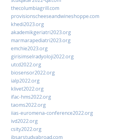
scdlqatar2022-qa.com
thecolumbiagrill.com
provisionscheeseandwineshoppe.com
khedi2023.org
akademikgeriatri2023.org
marmarapediatri2023.org
emchie2023.org
girisimselradyoloji2022.org
utcd2022.org
biosensor2022.org
ialp2022.org
klivet2022.org
ifac-hms2022.org
taoms2022.org
iias-euromena-conference2022.org
ivd2022.org
csity2022.org
ibsarstudyabroad.com