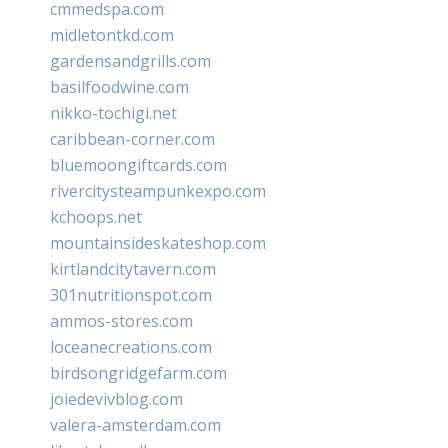
cmmedspa.com
midletontkd.com
gardensandgrills.com
basilfoodwine.com
nikko-tochigi.net
caribbean-corner.com
bluemoongiftcards.com
rivercitysteampunkexpo.com
kchoops.net
mountainsideskateshop.com
kirtlandcitytavern.com
301nutritionspot.com
ammos-stores.com
loceanecreations.com
birdsongridgefarm.com
joiedevivblog.com
valera-amsterdam.com