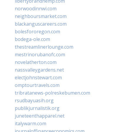
libertybrandhemp.com
norwoodinnwi.com
neighboursmarket.com
blackanguscareers.com
bolesfororegon.com
bodega-ole.com
thestreamlinerlounge.com
mestrinorubanofc.com
novelatherton.com
nassvalleygardens.net
electjohnstewart.com
omptourtravels.com
tribratanews-polreskebumen.com
rsudbayuasih.org
publikjurnalistik.org
juneteenthapparel.net
italywarm.com
journaloffinanceeconomics.com