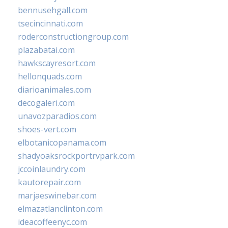
bennusehgall.com
tsecincinnati.com
roderconstructiongroup.com
plazabatai.com
hawkscayresort.com
hellonquads.com
diarioanimales.com
decogaleri.com
unavozparadios.com
shoes-vert.com
elbotanicopanama.com
shadyoaksrockportrvpark.com
jccoinlaundry.com
kautorepair.com
marjaeswinebar.com
elmazatlanclinton.com
ideacoffeenyc.com