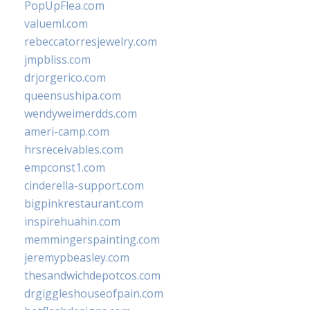
PopUpFlea.com
valueml.com
rebeccatorresjewelry.com
jmpbliss.com
drjorgerico.com
queensushipa.com
wendyweimerdds.com
ameri-camp.com
hrsreceivables.com
empconst1.com
cinderella-support.com
bigpinkrestaurant.com
inspirehuahin.com
memmingerspainting.com
jeremypbeasley.com
thesandwichdepotcos.com
drgiggleshouseofpain.com