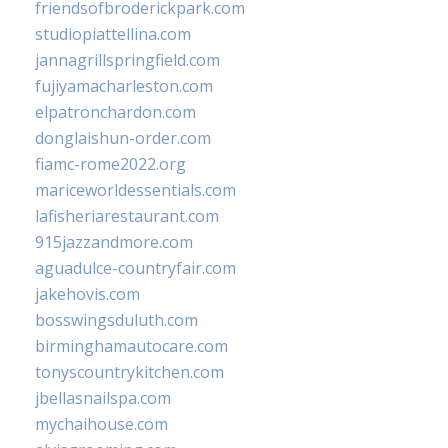
friendsofbroderickpark.com
studiopiattellina.com
jannagrillspringfield.com
fujiyamacharleston.com
elpatronchardon.com
donglaishun-order.com
fiamc-rome2022.org
mariceworldessentials.com
lafisheriarestaurant.com
915jazzandmore.com
aguadulce-countryfair.com
jakehovis.com
bosswingsduluth.com
birminghamautocare.com
tonyscountrykitchen.com
jbellasnailspa.com
mychaihouse.com