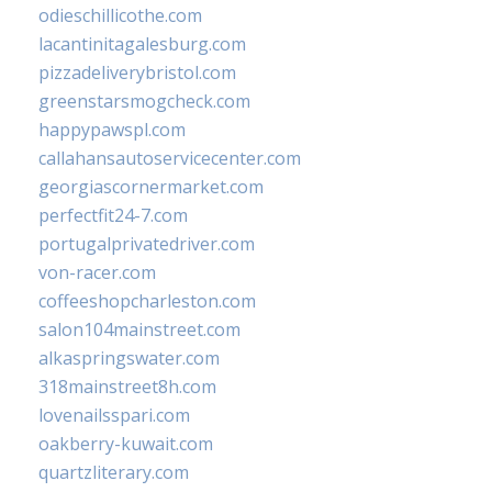
odieschillicothe.com
lacantinitagalesburg.com
pizzadeliverybristol.com
greenstarsmogcheck.com
happypawspl.com
callahansautoservicecenter.com
georgiascornermarket.com
perfectfit24-7.com
portugalprivatedriver.com
von-racer.com
coffeeshopcharleston.com
salon104mainstreet.com
alkaspringswater.com
318mainstreet8h.com
lovenailsspari.com
oakberry-kuwait.com
quartzliterary.com