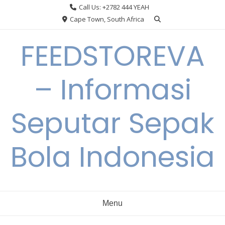
Skip
Call Us: +2782 444 YEAH
to
Cape Town, South Africa
content
FEEDSTOREVA
– Informasi
Seputar Sepak
Bola Indonesia
Menu