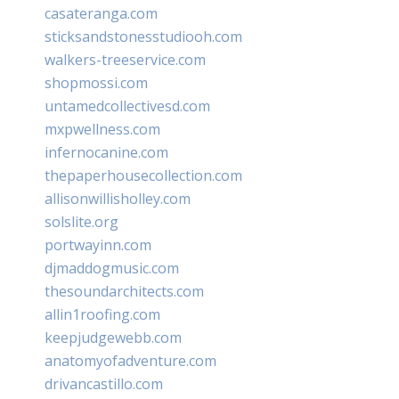
casateranga.com
sticksandstonesstudiooh.com
walkers-treeservice.com
shopmossi.com
untamedcollectivesd.com
mxpwellness.com
infernocanine.com
thepaperhousecollection.com
allisonwillisholley.com
solslite.org
portwayinn.com
djmaddogmusic.com
thesoundarchitects.com
allin1roofing.com
keepjudgewebb.com
anatomyofadventure.com
drivancastillo.com