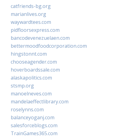
catfriends-bg.org
marianlives.org
waywardtees.com
pidfloorsexpress.com
bancodevenezuelaen.com
bettermoodfoodcorporation.com
hingstonnt.com
chooseagender.com
hoverboardssale.com
alaskapolitics.com
stsmp.org
manoelneves.com
mandelaeffectlibrary.com
roselynns.com
balanceyoganj.com
salesforceblogs.com
TrainGames365.com