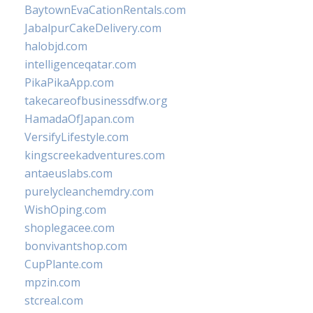
BaytownEvaCationRentals.com
JabalpurCakeDelivery.com
halobjd.com
intelligenceqatar.com
PikaPikaApp.com
takecareofbusinessdfw.org
HamadaOfJapan.com
VersifyLifestyle.com
kingscreekadventures.com
antaeuslabs.com
purelycleanchemdry.com
WishOping.com
shoplegacee.com
bonvivantshop.com
CupPlante.com
mpzin.com
stcreal.com