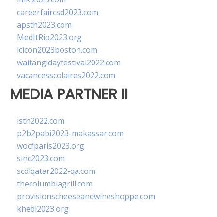
careerfaircsd2023.com
apsth2023.com
MedItRio2023.org
lcicon2023boston.com
waitangidayfestival2022.com
vacancesscolaires2022.com
MEDIA PARTNER II
isth2022.com
p2b2pabi2023-makassar.com
wocfparis2023.org
sinc2023.com
scdlqatar2022-qa.com
thecolumbiagrill.com
provisionscheeseandwineshoppe.com
khedi2023.org