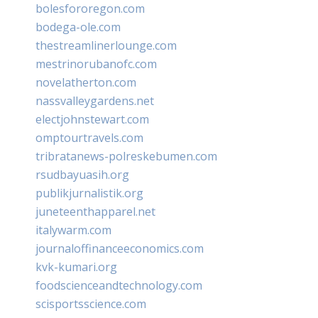
bolesfororegon.com
bodega-ole.com
thestreamlinerlounge.com
mestrinorubanofc.com
novelatherton.com
nassvalleygardens.net
electjohnstewart.com
omptourtravels.com
tribratanews-polreskebumen.com
rsudbayuasih.org
publikjurnalistik.org
juneteenthapparel.net
italywarm.com
journaloffinanceeconomics.com
kvk-kumari.org
foodscienceandtechnology.com
scisportsscience.com