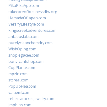
PikaPikaApp.com
takecareofbusinessdfw.org
HamadaOfJapan.com
VersifyLifestyle.com
kingscreekadventures.com
antaeuslabs.com
purelycleanchemdry.com
WishOping.com
shoplegacee.com
bonvivantshop.com
CupPlante.com
mpzin.com
stcreal.com
PopUpFlea.com
valueml.com
rebeccatorresjewelry.com
jmpbliss.com