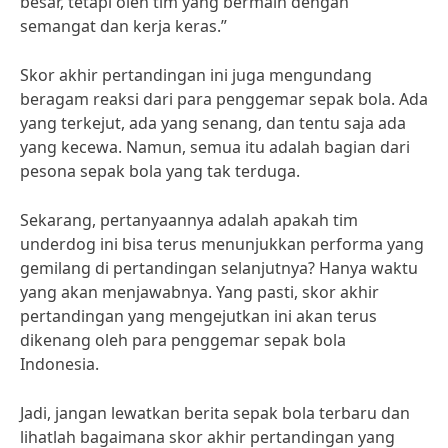
besar, tetapi oleh tim yang bermain dengan
semangat dan kerja keras.”
Skor akhir pertandingan ini juga mengundang
beragam reaksi dari para penggemar sepak bola. Ada
yang terkejut, ada yang senang, dan tentu saja ada
yang kecewa. Namun, semua itu adalah bagian dari
pesona sepak bola yang tak terduga.
Sekarang, pertanyaannya adalah apakah tim
underdog ini bisa terus menunjukkan performa yang
gemilang di pertandingan selanjutnya? Hanya waktu
yang akan menjawabnya. Yang pasti, skor akhir
pertandingan yang mengejutkan ini akan terus
dikenang oleh para penggemar sepak bola
Indonesia.
Jadi, jangan lewatkan berita sepak bola terbaru dan
lihatlah bagaimana skor akhir pertandingan yang