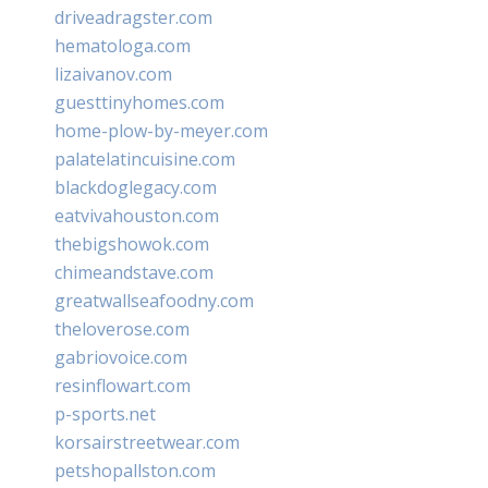
driveadragster.com
hematologa.com
lizaivanov.com
guesttinyhomes.com
home-plow-by-meyer.com
palatelatincuisine.com
blackdoglegacy.com
eatvivahouston.com
thebigshowok.com
chimeandstave.com
greatwallseafoodny.com
theloverose.com
gabriovoice.com
resinflowart.com
p-sports.net
korsairstreetwear.com
petshopallston.com