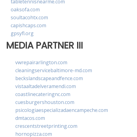
tabletennisnearme.com
oaksofa.com
soultacohtx.com
capishcaps.com
gpsyfl.org
MEDIA PARTNER III
vwrepairarlington.com
cleaningservicebaltimore-md.com
beckslandscapeandfence.com
vistaaltadelveramendi.com
coastlinecateringnc.com
cuesburgershouston.com
psicologiaespecializadaencampeche.com
dmtacos.com
crescentstreetprinting.com
hornopizza.com