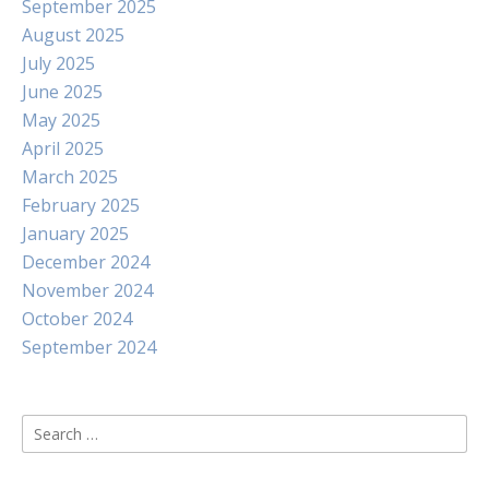
September 2025
August 2025
July 2025
June 2025
May 2025
April 2025
March 2025
February 2025
January 2025
December 2024
November 2024
October 2024
September 2024
Search
for: