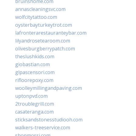
bruinshome.com
annascleaningsvc.com
wolfcitytattoo.com
oysterbayturkeytrot.com
lafronterarestauranteybar.com
lilyandrosetearoom.com
olivesburgberrypatch.com
theslushkids.com
giobastian.com
glpascensori.com
rifloorepoxy.com
woolleymillingandpaving.com
uptonpvd.com
2troublegrill.com
casateranga.com
sticksandstonesstudiooh.com
walkers-treeservice.com
shopmossi.com