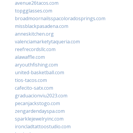
avenue26tacos.com
topgglasses.com
broadmoornailsspacoloradosprings.com
missblackpasadena.com
anneskitchen.org
valenciamarketytaqueria.com
reefrecordsllc.com
alawaffle.com
aryouthfishing.com
united-basketball.com
tios-tacos.com
cafecito-satx.com
graduacionviu2023.com
pecanjackstogo.com
zengardendayspa.com
sparklejewelryinc.com
ironcladtattoostudio.com